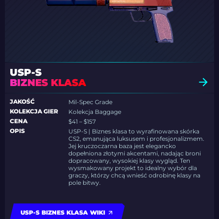
USP-S
BIZNES KLASA
JAKOŚĆ
Mil-Spec Grade
KOLEKCJA GIER
Kolekcja Baggage
CENA
$41 – $157
OPIS
USP-S | Biznes klasa to wyrafinowana skórka
CS2, emanująca luksusem i profesjonalizmem.
Jej kruczoczarna baza jest elegancko
dopełniona złotymi akcentami, nadając broni
dopracowany, wysokiej klasy wygląd. Ten
wysmakowany projekt to idealny wybór dla
graczy, którzy chcą wnieść odrobinę klasy na
pole bitwy.
USP-S BIZNES KLASA WIKI