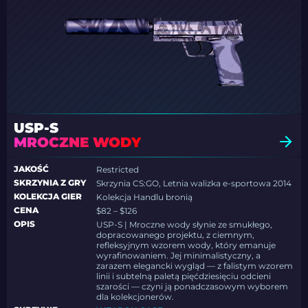
USP-S
MROCZNE WODY
JAKOŚĆ
Restricted
SKRZYNIA Z GRY
Skrzynia CS:GO, Letnia walizka e-sportowa 2014
KOLEKCJA GIER
Kolekcja Handlu bronią
CENA
$82 – $126
OPIS
USP-S | Mroczne wody słynie ze smukłego,
dopracowanego projektu, z ciemnym,
refleksyjnym wzorem wody, który emanuje
wyrafinowaniem. Jej minimalistyczny, a
zarazem elegancki wygląd — z falistym wzorem
linii i subtelną paletą pięćdziesięciu odcieni
szarości — czyni ją ponadczasowym wyborem
dla kolekcjonerów.