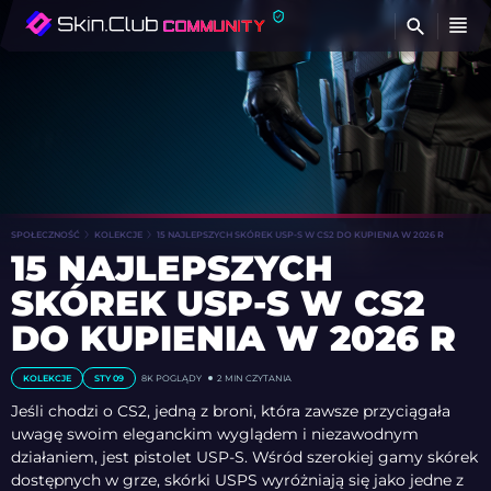
Z
SPOŁECZNOŚĆ
KOLEKCJE
15 NAJLEPSZYCH SKÓREK USP-S W CS2 DO KUPIENIA W 2026 R
15 NAJLEPSZYCH
SKÓREK USP-S W CS2
DO KUPIENIA W 2026 R
KOLEKCJE
STY 09
8K
POGLĄDY
2 MIN CZYTANIA
Jeśli chodzi o CS2, jedną z broni, która zawsze przyciągała
uwagę swoim eleganckim wyglądem i niezawodnym
działaniem, jest pistolet USP-S. Wśród szerokiej gamy skórek
dostępnych w grze, skórki USPS wyróżniają się jako jedne z