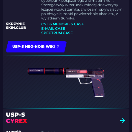
cyberpunk połączonego z klimatem noir.
Szczegółowy wizerunek młodej dziewczyny
leżącej wzdłuż zamka, z włosami spływającymi
po chwycie, zdobi powierzchnię pistoletu, z
wyjątkiem tłumika.
SKRZYNIE
CS 1.6 MEMORIES CASE
SKIN.CLUB
E-MAIL CASE
SPECTRUM CASE
USP-S NEO-NOIR WIKI
USP-S
CYREX