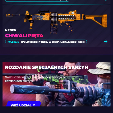
NEGEV
CHWALIPIĘTA
KOLEKCJE
NAJLEPSZE SKINY NEGEV W CS2 NA KAŻDĄ KIESZEŃ [2026]
ROZDANIE SPECJALNYCH SKRZYŃ
Weź udział w regularnych, codziennych
rozdaniach skrzyń.
WEŹ UDZIAŁ