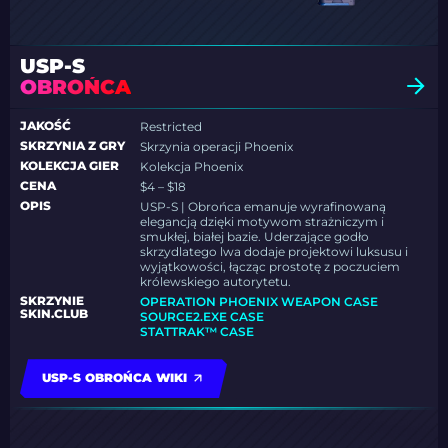
USP-S
OBROŃCA
JAKOŚĆ
Restricted
SKRZYNIA Z GRY
Skrzynia operacji Phoenix
KOLEKCJA GIER
Kolekcja Phoenix
CENA
$4 – $18
OPIS
USP-S | Obrońca emanuje wyrafinowaną
elegancją dzięki motywom strażniczym i
smukłej, białej bazie. Uderzające godło
skrzydlatego lwa dodaje projektowi luksusu i
wyjątkowości, łącząc prostotę z poczuciem
królewskiego autorytetu.
SKRZYNIE
OPERATION PHOENIX WEAPON CASE
SKIN.CLUB
SOURCE2.EXE CASE
STATTRAK™ CASE
USP-S OBROŃCA WIKI