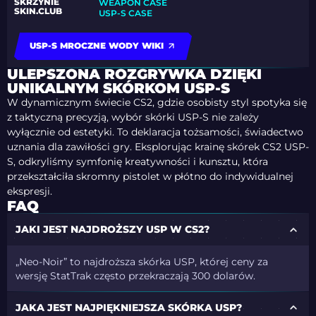
SKRZYNIE
WEAPON CASE
SKIN.CLUB
USP-S CASE
USP-S MROCZNE WODY WIKI
ULEPSZONA ROZGRYWKA DZIĘKI
UNIKALNYM SKÓRKOM USP-S
W dynamicznym świecie CS2, gdzie osobisty styl spotyka się
z taktyczną precyzją, wybór skórki USP-S nie zależy
wyłącznie od estetyki. To deklaracja tożsamości, świadectwo
uznania dla zawiłości gry. Eksplorując krainę skórek CS2 USP-
S, odkryliśmy symfonię kreatywności i kunsztu, która
przekształciła skromny pistolet w płótno do indywidualnej
ekspresji.
FAQ
JAKI JEST NAJDROŻSZY USP W CS2?
„Neo-Noir” to najdroższa skórka USP, której ceny za
wersję StatTrak często przekraczają 300 dolarów.
JAKA JEST NAJPIĘKNIEJSZA SKÓRKA USP?