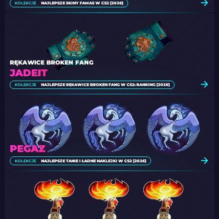
KOLEKCJE
NAJLEPSZE SKINY FAMAS W CS2 [2026]
RĘKAWICE BROKEN FANG
JADEIT
KOLEKCJE
NAJLEPSZE RĘKAWICE BROKEN FANG W CS2: RANKING [2026]
PEGAZ
KOLEKCJE
NAJLEPSZE TANIE I ŁADNE NAKLEJKI W CS2 [2026]