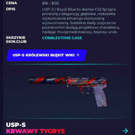
CENA
$18 – $132
OPIS
USP-S | Royal Blue to skórka CS2 łącząca
prostotę z elegancją; głębokie, niebieskie
wykończenie emanuje stonowaną
wytwornością. Subtelne ślady zużycia na
powierzchni dodają projektowi charakteru,
nadając mu ponadczasowy, bojowy urok.
SKRZYNIE
COBBLESTONE CASE
SKIN.CLUB
USP-S KRÓLEWSKI BŁĘKIT WIKI
USP-S
KRWAWY TYGRYS