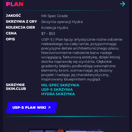
PLAN
JAKOŚĆ
Mil-Spec Grade
SKRZYNIA Z GRY
Skrzynia operacji Hydra
KOLEKCJA GIER
Kolekcja Hydra
CENA
$7 – $53
OPIS
USP-S | Plan łączy artystycznie różne odcienie
niebieskiego na całej ramie, przypominając
precyzyjne detale architektonicznego planu.
Nierównomierne nałożenie barw nadaje
wciągającą, fakturową estetykę, dzięki której
skórka naprawdę się wyróżnia. Głębokie
gradienty błękitu podkreślają wewnętrzne
elementy broni, wzmacniając jej złożony
projekt i nadając jej charakterystyczny,
inspirowany blueprintem wygląd.
SKRZYNIE
MIL-SPEC SKRZYNIA
SKIN.CLUB
USP-S SKRZYNIA
HYDRA SKRZYNIA
USP-S PLAN WIKI