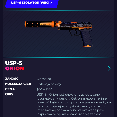
USP-S IZOLATOR WIKI
USP-S
ORION
JAKOŚĆ
Classified
KOLEKCJA GIER
Kolekcja Łowcy
CENA
$64 – $184
OPIS
USP-S | Orion jest chwalony za odważny i
futurystyczny design. Ostro zarysowane linie i
białe trójkąty stanowią rzadkie jasne akcenty na
tle imponującej kolorystyki czerni, szarości i
intensywnej pomarańczy. Ząbkowane paski
inspirowane błyskawicami zdobią zamek,