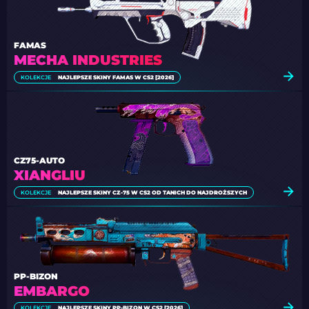
FAMAS
MECHA INDUSTRIES
KOLEKCJE
NAJLEPSZE SKINY FAMAS W CS2 [2026]
CZ75-AUTO
XIANGLIU
KOLEKCJE
NAJLEPSZE SKINY CZ-75 W CS2 OD TANICH DO NAJDROŻSZYCH
PP-BIZON
EMBARGO
KOLEKCJE
NAJLEPSZE SKINY PP-BIZON W CS2 [2026]