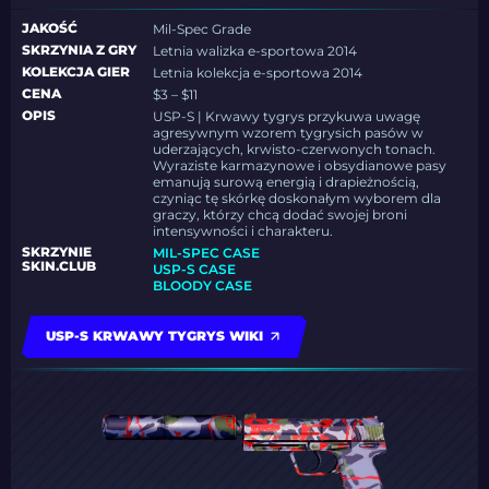
JAKOŚĆ
Mil-Spec Grade
SKRZYNIA Z GRY
Letnia walizka e-sportowa 2014
KOLEKCJA GIER
Letnia kolekcja e-sportowa 2014
CENA
$3 – $11
OPIS
USP-S | Krwawy tygrys przykuwa uwagę
agresywnym wzorem tygrysich pasów w
uderzających, krwisto-czerwonych tonach.
Wyraziste karmazynowe i obsydianowe pasy
emanują surową energią i drapieżnością,
czyniąc tę skórkę doskonałym wyborem dla
graczy, którzy chcą dodać swojej broni
intensywności i charakteru.
SKRZYNIE
MIL-SPEC CASE
SKIN.CLUB
USP-S CASE
BLOODY CASE
USP-S KRWAWY TYGRYS WIKI