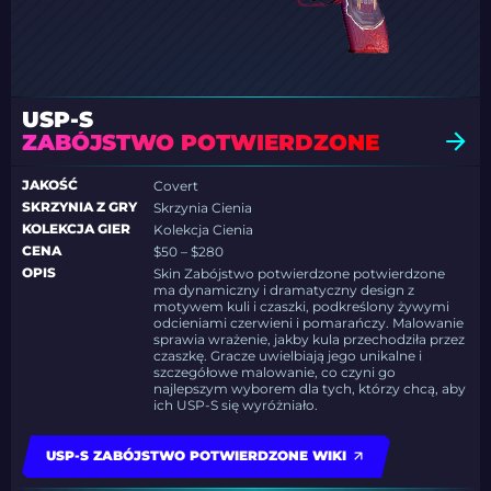
USP-S
ZABÓJSTWO POTWIERDZONE
JAKOŚĆ
Covert
SKRZYNIA Z GRY
Skrzynia Cienia
KOLEKCJA GIER
Kolekcja Cienia
CENA
$50 – $280
OPIS
Skin Zabójstwo potwierdzone potwierdzone
ma dynamiczny i dramatyczny design z
motywem kuli i czaszki, podkreślony żywymi
odcieniami czerwieni i pomarańczy. Malowanie
sprawia wrażenie, jakby kula przechodziła przez
czaszkę. Gracze uwielbiają jego unikalne i
szczegółowe malowanie, co czyni go
najlepszym wyborem dla tych, którzy chcą, aby
ich USP-S się wyróżniało.
USP-S ZABÓJSTWO POTWIERDZONE WIKI