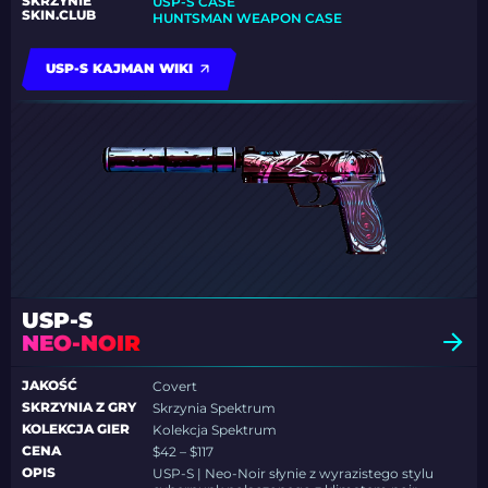
SKRZYNIE
USP-S CASE
SKIN.CLUB
HUNTSMAN WEAPON CASE
USP-S KAJMAN WIKI
USP-S
NEO-NOIR
JAKOŚĆ
Covert
SKRZYNIA Z GRY
Skrzynia Spektrum
KOLEKCJA GIER
Kolekcja Spektrum
CENA
$42 – $117
OPIS
USP-S | Neo-Noir słynie z wyrazistego stylu