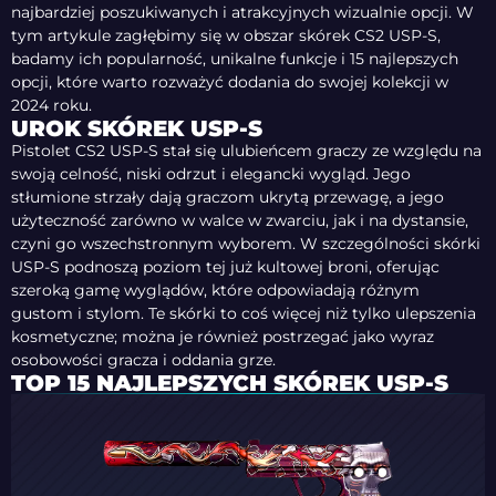
najbardziej poszukiwanych i atrakcyjnych wizualnie opcji. W
tym artykule zagłębimy się w obszar skórek CS2 USP-S,
badamy ich popularność, unikalne funkcje i 15 najlepszych
opcji, które warto rozważyć dodania do swojej kolekcji w
2024 roku.
UROK SKÓREK USP-S
Pistolet CS2 USP-S stał się ulubieńcem graczy ze względu na
swoją celność, niski odrzut i elegancki wygląd. Jego
stłumione strzały dają graczom ukrytą przewagę, a jego
użyteczność zarówno w walce w zwarciu, jak i na dystansie,
czyni go wszechstronnym wyborem. W szczególności skórki
USP-S podnoszą poziom tej już kultowej broni, oferując
szeroką gamę wyglądów, które odpowiadają różnym
gustom i stylom. Te skórki to coś więcej niż tylko ulepszenia
kosmetyczne; można je również postrzegać jako wyraz
osobowości gracza i oddania grze.
TOP 15 NAJLEPSZYCH SKÓREK USP-S