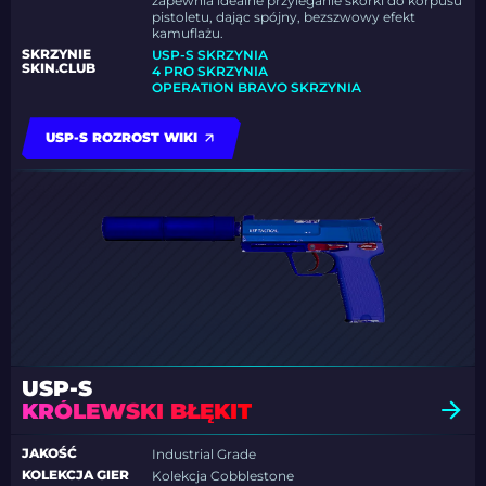
zapewnia idealne przyleganie skórki do korpusu
pistoletu, dając spójny, bezszwowy efekt
kamuflażu.
SKRZYNIE
USP-S SKRZYNIA
SKIN.CLUB
4 PRO SKRZYNIA
OPERATION BRAVO SKRZYNIA
USP-S ROZROST WIKI
USP-S
KRÓLEWSKI BŁĘKIT
JAKOŚĆ
Industrial Grade
KOLEKCJA GIER
Kolekcja Cobblestone