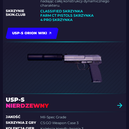
nadając całej konstrukcji dynamicznego
charakteru.
SKRZYNIE
CLASSIFIED SKRZYNKA
SKIN.CLUB
FARM CT PISTOLS SKRZYNKA
4 PRO SKRZYNKA
USP-S ORION WIKI
USP-S
NIERDZEWNY
JAKOŚĆ
Mil-Spec Grade
SKRZYNIA Z GRY
CS:GO Weapon Case 3
KOLEKCJA GIER
Kolekcja Handlu bronią 3