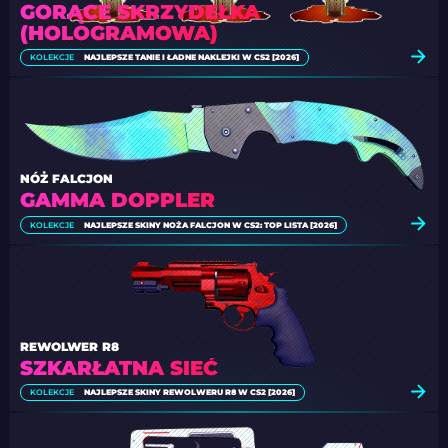
GORĄCE SKRZYDEŁKA
(HOLOGRAMOWA)
KOLEKCJE
NAJLEPSZE TANIE I ŁADNE NAKLEJKI W CS2 [2026]
NÓŻ FALCJON
GAMMA DOPPLER
KOLEKCJE
NAJLEPSZE SKINY NOŻA FALCJON W CS2: TOP LISTA [2026]
REWOLWER R8
SZKARŁATNA SIEĆ
KOLEKCJE
NAJLEPSZE SKINY REWOLWERU R8 W CS2 [2026]