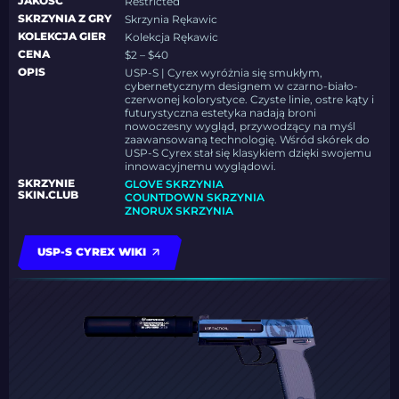
JAKOŚĆ
Restricted
SKRZYNIA Z GRY
Skrzynia Rękawic
KOLEKCJA GIER
Kolekcja Rękawic
CENA
$2 – $40
OPIS
USP-S | Cyrex wyróżnia się smukłym,
cybernetycznym designem w czarno-biało-
czerwonej kolorystyce. Czyste linie, ostre kąty i
futurystyczna estetyka nadają broni
nowoczesny wygląd, przywodzący na myśl
zaawansowaną technologię. Wśród skórek do
USP-S Cyrex stał się klasykiem dzięki swojemu
innowacyjnemu wyglądowi.
SKRZYNIE
GLOVE SKRZYNIA
SKIN.CLUB
COUNTDOWN SKRZYNIA
ZNORUX SKRZYNIA
USP-S CYREX WIKI