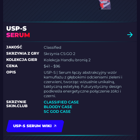
USP-S
SERUM
JAKOŚĆ
Classified
SKRZYNIA Z GRY
Skrzynia CS:GO 2
KOLEKCJA GIER
Kolekcja Handlu bronią 2
CENA
$41 – $96
OPIS
USP-S | Serum łączy abstrakcyjny wzór
kamuflażu z głębokimi odcieniami zieleni i
czerwieni, tworząc wizualnie unikalną,
taktyczną estetykę. Futurystyczny design
podkreśla energetyczne połączenie żółci i
czerni.
SKRZYNIE
CLASSIFIED CASE
SKIN.CLUB
BLOODY CASE
SC GOD CASE
USP-S SERUM WIKI