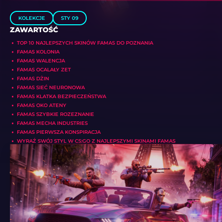
KOLEKCJE
STY 09
ZAWARTOŚĆ
TOP 10 NAJLEPSZYCH SKINÓW FAMAS DO POZNANIA
FAMAS KOLONIA
FAMAS WALENCJA
FAMAS OCALAŁY ZET
FAMAS DŻIN
FAMAS SIEĆ NEURONOWA
FAMAS KLATKA BEZPIECZEŃSTWA
FAMAS OKO ATENY
FAMAS SZYBKIE ROZEZNANIE
FAMAS MECHA INDUSTRIES
FAMAS PIERWSZA KONSPIRACJA
WYRAŹ SWÓJ STYL W CS:GO Z NAJLEPSZYMI SKINAMI FAMAS