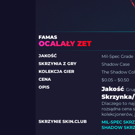
FAMAS
OCALAŁY ZET
JAKOŚĆ
Mil-Spec Grade
SKRZYNIA Z GRY
Shadow Case
KOLEKCJA GIER
The Shadow Col
CENA
$0.05 – $0.50
OPIS
Jakość
: Gru
Skrzynka/
Dlaczego to naj
rozsądna cena s
kolekcjonerów, j
SKRZYNIE SKIN.CLUB
MIL-SPEC SKR
SHADOW SKR