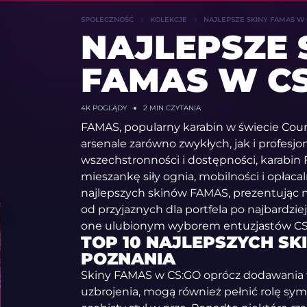
SPOŁECZNOŚĆ
KOLEKCJE
NAJLEPSZE SKINY FAMAS W C
NAJLEPSZE 
FAMAS W CS
4K
POGLĄDY
2 MIN CZYTANIA
FAMAS, popularny karabin w świecie Coun
arsenale zarówno zwykłych, jak i profesjo
wszechstronności i dostępności, karabi
mieszankę siły ognia, mobilności i opłaca
najlepszych skinów FAMAS, prezentując na
od przyjaznych dla portfela po najbardzie
one ulubionym wyborem entuzjastów CS
TOP 10 NAJLEPSZYCH S
POZNANIA
Skiny FAMAS w CS:GO oprócz dodawania 
uzbrojenia, mogą również pełnić rolę symb