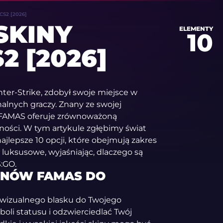
S2 [2026]
SKINY
ELEMENTY
10
2 [2026]
ter-Strike, zdobył swoje miejsce w
nalnych graczy. Znany ze swojej
n FAMAS oferuje zrównoważoną
lności. W tym artykule zgłębimy świat
jlepsze 10 opcji, które obejmują zakres
j luksusowe, wyjaśniając, dlaczego są
:GO.
KINÓW FAMAS DO
wizualnego blasku do Twojego
oli statusu i odzwierciedlać Twój