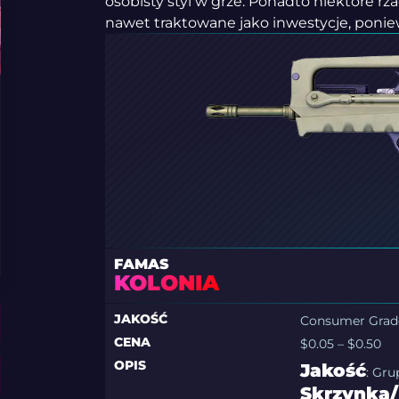
osobisty styl w grze. Ponadto niektóre rz
nawet traktowane jako inwestycje, ponie
FAMAS
KOLONIA
JAKOŚĆ
Consumer Grad
CENA
$0.05 – $0.50
OPIS
Jakość
: Gr
Skrzynka/