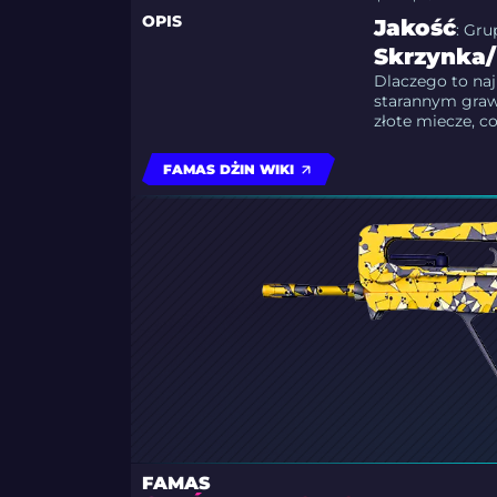
OPIS
Jakość
: Gru
Skrzynka/
Dlaczego to naj
starannym gra
złote miecze, co
FAMAS DŻIN WIKI
FAMAS