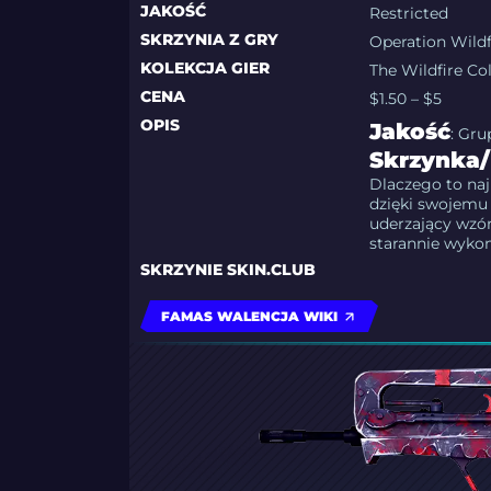
JAKOŚĆ
Restricted
SKRZYNIA Z GRY
Operation Wildf
KOLEKCJA GIER
The Wildfire Co
CENA
$1.50 – $5
OPIS
Jakość
: Gr
Skrzynka/
Dlaczego to naj
dzięki swojemu
uderzający wzó
starannie wykon
SKRZYNIE SKIN.CLUB
FAMAS WALENCJA WIKI