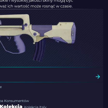
adkie i wysokiej jakości skiny mogą być
waż ich wartość może rosnąć w czasie.
e
upa Konsumentów
Kolekcja
: Kolekcja Italy