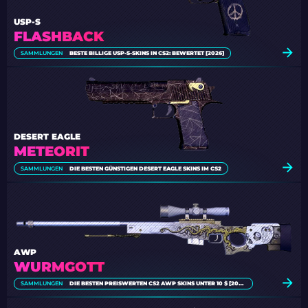
USP-S
FLASHBACK
SAMMLUNGEN
BESTE BILLIGE USP-S-SKINS IN CS2: BEWERTET [2026]
DESERT EAGLE
METEORIT
SAMMLUNGEN
DIE BESTEN GÜNSTIGEN DESERT EAGLE SKINS IM CS2
AWP
WURMGOTT
SAMMLUNGEN
DIE BESTEN PREISWERTEN CS2 AWP SKINS UNTER 10 $ [2026]