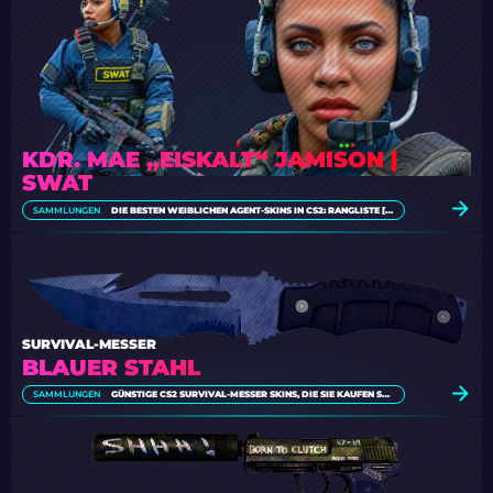
KDR. MAE „EISKALT“ JAMISON |
SWAT
SAMMLUNGEN
DIE BESTEN WEIBLICHEN AGENT-SKINS IN CS2: RANGLISTE [2026]
SURVIVAL-MESSER
BLAUER STAHL
SAMMLUNGEN
GÜNSTIGE CS2 SURVIVAL-MESSER SKINS, DIE SIE KAUFEN SOLLTEN [2026]