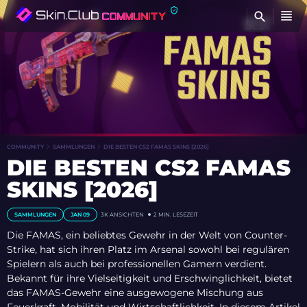
FI
COMMUNITY
SAMMLUNGEN
DIE BESTEN CS2 FAMAS SKINS [2026]
DIE BESTEN CS2 FAMAS
SKINS [2026]
SAMMLUNGEN
JAN 09
3K
ANSICHTEN
2 MIN. LESEZEIT
Die FAMAS, ein beliebtes Gewehr in der Welt von Counter-
Strike, hat sich ihren Platz im Arsenal sowohl bei regulären
Spielern als auch bei professionellen Gamern verdient.
Bekannt für ihre Vielseitigkeit und Erschwinglichkeit, bietet
das FAMAS-Gewehr eine ausgewogene Mischung aus