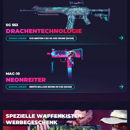
SG 553
DRACHENTECHNOLOGIE
SAMMLUNGEN
DIE BESTEN CS2 SG 553 SKINS [2026]
MAC-10
NEONREITER
SAMMLUNGEN
BESTE BILLIGE SKINS IN CS2 [2026]
SPEZIELLE WAFFENKISTEN-
WERBEGESCHENK