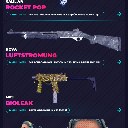
GALIL AR
ROCKET POP
SAMMLUNGEN
DIE BESTEN GALIL AR SKINS IN CS2 (FÜR JEDES BUDGET) [2026]
NOVA
LUFTSTRÖMUNG
SAMMLUNGEN
DIE ACHROMA-KOLLEKTION IN CS2: SKINS, PREISE UND SELTENHEITSSTUFEN
MP9
BIOLEAK
SAMMLUNGEN
BESTE MP9-SKINS IN CS2 [2026]