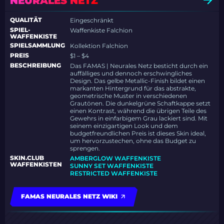
NEURALES NETZ
QUALITÄT
Eingeschränkt
SPIEL-
Waffenkiste Falchion
WAFFENKISTE
SPIELSAMMLUNG
Kollektion Falchion
PREIS
$1 – $4
BESCHREIBUNG
Das FAMAS | Neurales Netz besticht durch ein
auffälliges und dennoch erschwingliches
Design. Das gelbe Metallic-Finish bildet einen
markanten Hintergrund für das abstrakte,
geometrische Muster in verschiedenen
Grautönen. Die dunkelgrüne Schaftkappe setzt
einen Kontrast, während die übrigen Teile des
Gewehrs in einfarbigem Grau lackiert sind. Mit
seinem einzigartigen Look und dem
budgetfreundlichen Preis ist dieses Skin ideal,
um hervorzustechen, ohne das Budget zu
sprengen.
SKIN.CLUB
AMBERGLOW WAFFENKISTE
WAFFENKISTEN
SUNNY SET WAFFENKISTE
RESTRICTED WAFFENKISTE
FAMAS NEURALES NETZ WIKI