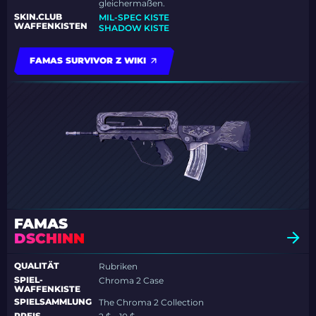
gleichermaßen.
SKIN.CLUB
MIL-SPEC KISTE
WAFFENKISTEN
SHADOW KISTE
FAMAS SURVIVOR Z WIKI
FAMAS
DSCHINN
QUALITÄT
Rubriken
SPIEL-
Chroma 2 Case
WAFFENKISTE
SPIELSAMMLUNG
The Chroma 2 Collection
PREIS