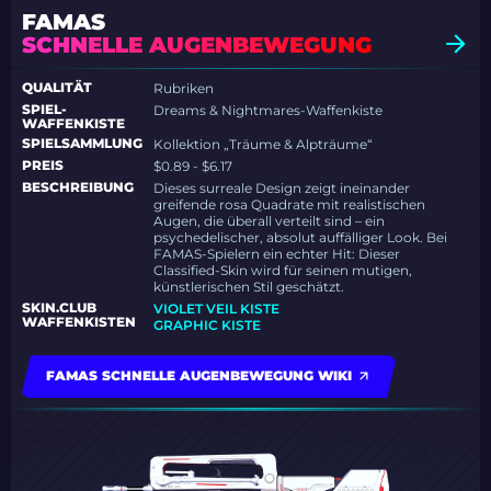
FAMAS
SCHNELLE AUGENBEWEGUNG
QUALITÄT
Rubriken
SPIEL-
Dreams & Nightmares-Waffenkiste
WAFFENKISTE
SPIELSAMMLUNG
Kollektion „Träume & Alpträume“
PREIS
$0.89 - $6.17
BESCHREIBUNG
Dieses surreale Design zeigt ineinander
greifende rosa Quadrate mit realistischen
Augen, die überall verteilt sind – ein
psychedelischer, absolut auffälliger Look. Bei
FAMAS-Spielern ein echter Hit: Dieser
Classified-Skin wird für seinen mutigen,
künstlerischen Stil geschätzt.
SKIN.CLUB
VIOLET VEIL KISTE
WAFFENKISTEN
GRAPHIC KISTE
FAMAS SCHNELLE AUGENBEWEGUNG WIKI