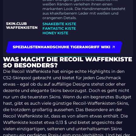
weißen Rändern verleihen ihnen einen
markanten Look. Die Handinnenseite besteht
aus khakifarbenem Leder mit weißen und
orangenen Details.
SKIN.CLUB
SNAKEBITE KISTE
WAFFENKISTEN
FANTASTIC KISTE
HONEY KISTE
SPEZIALISTENHANDSCHUHE TIGERANGRIFF WIKI
WAS MACHT DIE RECOIL WAFFENKISTE
SO BESONDERS?
Die Recoil Waffenkiste hat einige echte Highlights in den
CS2-Skinpool gebracht und bietet für jeden Geschmack
etwas – egal ob du auf auffällige Designs stehst oder eher
dezente und elegante Skins bevorzugst. Doch es geht nicht
nur um die teuersten Skins. Wenn du ein begrenztes Budget
hast, gibt es auch viele günstige Recoil-Waffenkisten-Skins,
die trotzdem großartig aussehen. Das Besondere an der
Recoil Waffenkiste ist, dass es von allem etwas enthält. Die
Waffenkiste kostet etwa 0,13 $ und bietet angesichts der
vielen einzigartigen, seltenen und unterhaltsamen Skins
nahezu ein perfektes Preis-Leistungs-Verhältnis. Und bei der