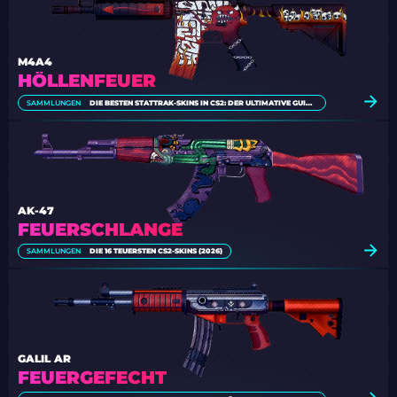
M4A4
HÖLLENFEUER
SAMMLUNGEN
DIE BESTEN STATTRAK-SKINS IN CS2: DER ULTIMATIVE GUIDE [2026]
AK-47
FEUERSCHLANGE
SAMMLUNGEN
DIE 16 TEUERSTEN CS2-SKINS (2026)
GALIL AR
FEUERGEFECHT