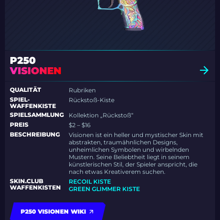
P250
VISIONEN
QUALITÄT
Rubriken
SPIEL-
Rückstoß-Kiste
WAFFENKISTE
SPIELSAMMLUNG
Kollektion „Rückstoß“
PREIS
$2 – $16
BESCHREIBUNG
Visionen ist ein heller und mystischer Skin mit
abstrakten, traumähnlichen Designs,
unheimlichen Symbolen und wirbelnden
Mustern. Seine Beliebtheit liegt in seinem
künstlerischen Stil, der Spieler anspricht, die
nach etwas Kreativerem suchen.
SKIN.CLUB
RECOIL KISTE
WAFFENKISTEN
GREEN GLIMMER KISTE
P250 VISIONEN WIKI