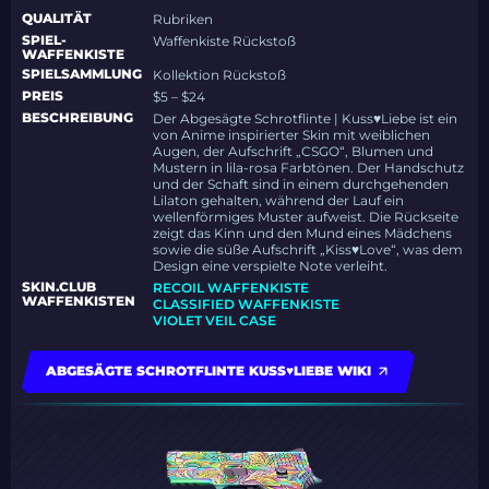
QUALITÄT
Rubriken
SPIEL-
Waffenkiste Rückstoß
WAFFENKISTE
SPIELSAMMLUNG
Kollektion Rückstoß
PREIS
$5 – $24
BESCHREIBUNG
Der Abgesägte Schrotflinte | Kuss♥Liebe ist ein
von Anime inspirierter Skin mit weiblichen
Augen, der Aufschrift „CSGO“, Blumen und
Mustern in lila-rosa Farbtönen. Der Handschutz
und der Schaft sind in einem durchgehenden
Lilaton gehalten, während der Lauf ein
wellenförmiges Muster aufweist. Die Rückseite
zeigt das Kinn und den Mund eines Mädchens
sowie die süße Aufschrift „Kiss♥Love“, was dem
Design eine verspielte Note verleiht.
SKIN.CLUB
RECOIL WAFFENKISTE
WAFFENKISTEN
CLASSIFIED WAFFENKISTE
VIOLET VEIL CASE
ABGESÄGTE SCHROTFLINTE KUSS♥LIEBE WIKI