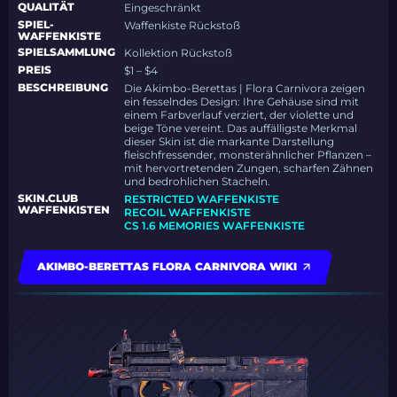
QUALITÄT
Eingeschränkt
SPIEL-
Waffenkiste Rückstoß
WAFFENKISTE
SPIELSAMMLUNG
Kollektion Rückstoß
PREIS
$1 – $4
BESCHREIBUNG
Die Akimbo-Berettas | Flora Carnivora zeigen
ein fesselndes Design: Ihre Gehäuse sind mit
einem Farbverlauf verziert, der violette und
beige Töne vereint. Das auffälligste Merkmal
dieser Skin ist die markante Darstellung
fleischfressender, monsterähnlicher Pflanzen –
mit hervortretenden Zungen, scharfen Zähnen
und bedrohlichen Stacheln.
SKIN.CLUB
RESTRICTED WAFFENKISTE
WAFFENKISTEN
RECOIL WAFFENKISTE
CS 1.6 MEMORIES WAFFENKISTE
AKIMBO-BERETTAS FLORA CARNIVORA WIKI