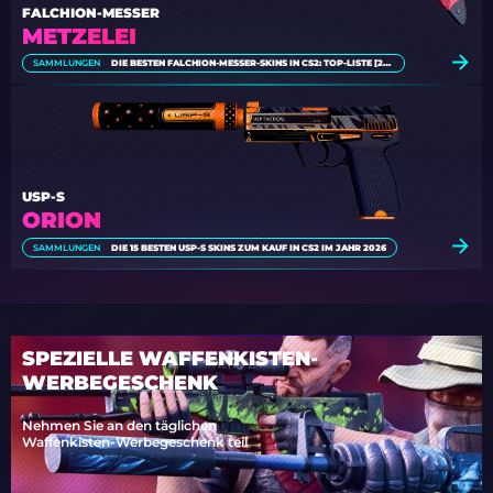
FALCHION-MESSER
METZELEI
SAMMLUNGEN
DIE BESTEN FALCHION-MESSER-SKINS IN CS2: TOP-LISTE [2026]
USP-S
ORION
SAMMLUNGEN
DIE 15 BESTEN USP-S SKINS ZUM KAUF IN CS2 IM JAHR 2026
SPEZIELLE WAFFENKISTEN-
WERBEGESCHENK
Nehmen Sie an den täglichen
Waffenkisten-Werbegeschenk teil