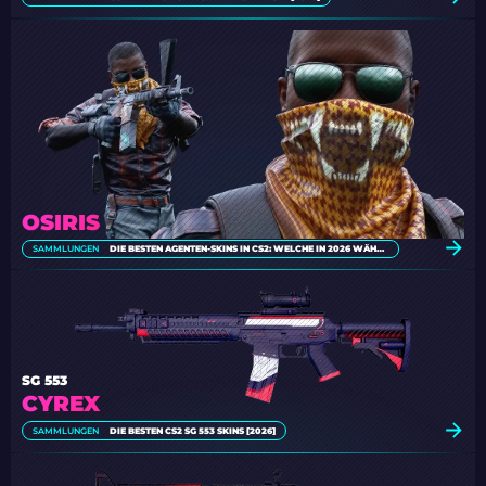
OSIRIS
SAMMLUNGEN
DIE BESTEN AGENTEN-SKINS IN CS2: WELCHE IN 2026 WÄHLEN?
SG 553
CYREX
SAMMLUNGEN
DIE BESTEN CS2 SG 553 SKINS [2026]