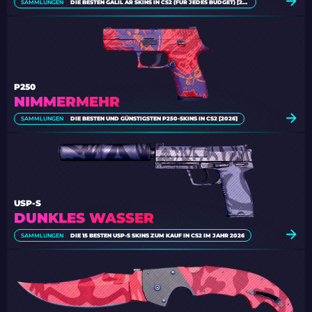
SAMMLUNGEN
DIE BESTEN GALIL AR SKINS IN CS2 (FÜR JEDES BUDGET) [2026]
P250
NIMMERMEHR
SAMMLUNGEN
DIE BESTEN UND GÜNSTIGSTEN P250-SKINS IN CS2 [2026]
USP-S
DUNKLES WASSER
SAMMLUNGEN
DIE 15 BESTEN USP-S SKINS ZUM KAUF IN CS2 IM JAHR 2026