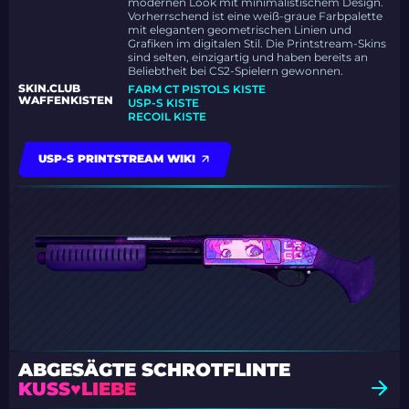
modernen Look mit minimalistischem Design.
Vorherrschend ist eine weiß-graue Farbpalette
mit eleganten geometrischen Linien und
Grafiken im digitalen Stil. Die Printstream-Skins
sind selten, einzigartig und haben bereits an
Beliebtheit bei CS2-Spielern gewonnen.
SKIN.CLUB
FARM CT PISTOLS KISTE
WAFFENKISTEN
USP-S KISTE
RECOIL KISTE
USP-S PRINTSTREAM WIKI
ABGESÄGTE SCHROTFLINTE
KUSS♥LIEBE