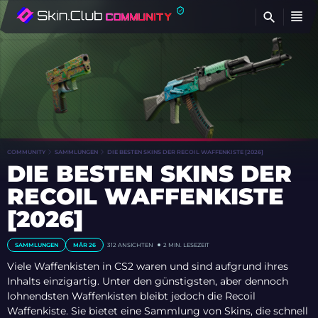
FI
COMMUNITY
SAMMLUNGEN
DIE BESTEN SKINS DER RECOIL WAFFENKISTE [2026]
DIE BESTEN SKINS DER
RECOIL WAFFENKISTE
[2026]
SAMMLUNGEN
MÄR 26
312
ANSICHTEN
2 MIN. LESEZEIT
Viele Waffenkisten in CS2 waren und sind aufgrund ihres
Inhalts einzigartig. Unter den günstigsten, aber dennoch
lohnendsten Waffenkisten bleibt jedoch die Recoil
Waffenkiste. Sie bietet eine Sammlung von Skins, die schnell