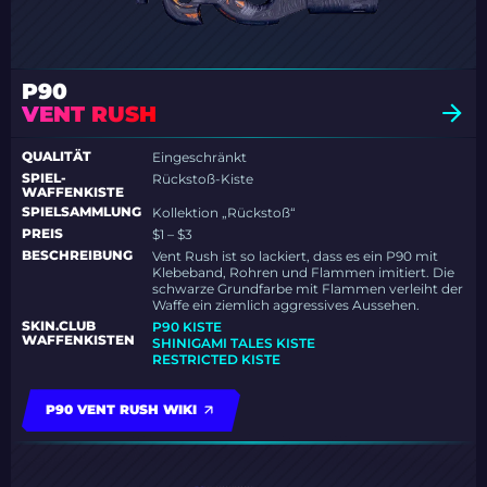
P90
VENT RUSH
QUALITÄT
Eingeschränkt
SPIEL-
Rückstoß-Kiste
WAFFENKISTE
SPIELSAMMLUNG
Kollektion „Rückstoß“
PREIS
$1 – $3
BESCHREIBUNG
Vent Rush ist so lackiert, dass es ein P90 mit
Klebeband, Rohren und Flammen imitiert. Die
schwarze Grundfarbe mit Flammen verleiht der
Waffe ein ziemlich aggressives Aussehen.
SKIN.CLUB
P90 KISTE
WAFFENKISTEN
SHINIGAMI TALES KISTE
RESTRICTED KISTE
P90 VENT RUSH WIKI