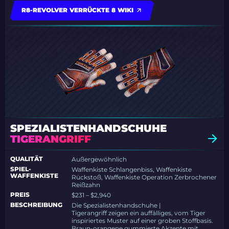
R8-REVOLVER VERRÜCKTE 8 WIKI
SPEZIALISTENHANDSCHUHE
TIGERANGRIFF
QUALITÄT
Außergewöhnlich
SPIEL-
Waffenkiste Schlangenbiss, Waffenkiste
WAFFENKISTE
Rückstoß, Waffenkiste Operation Zerbrochener
Reißzahn
PREIS
$231 – $2,940
BESCHREIBUNG
Die Spezialistenhandschuhe |
Tigerangriff zeigen ein auffälliges, vom Tiger
inspiriertes Muster auf einer groben Stoffbasis.
Braun-orangene gummierte Akzente mit