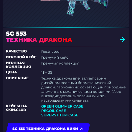
SG 553
ТЕХНИКА ДРАКОНА
КАЧЕСТВО
Restricted
ИГРОВОЙ КЕЙС
Гремучий кейс
ИГРОВАЯ
Гремучая коллекция
КОЛЛЕКЦИЯ
ЦЕНА
1$ – 3$
ОПИСАНИЕ
Техника дракона впечатляет своим
дизайном: зеленый биомеханический
дракон, гармонично сочетающий природные
элементы с механическими деталями. Узор
выглядит детализированным и по-
настоящему уникальным.
КЕЙСЫ НА
GREEN GLIMMER CASE
SKIN.CLUB
RECOIL CASE
SUPERSTITUM CASE
SG 553 ТЕХНИКА ДРАКОНА ВИКИ