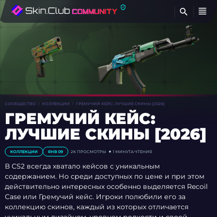
Н
СООБЩЕСТВО
КОЛЛЕКЦИИ
ГРЕМУЧИЙ КЕЙС: ЛУЧШИЕ СКИНЫ [2026]
ГРЕМУЧИЙ КЕЙС:
ЛУЧШИЕ СКИНЫ [2026]
КОЛЛЕКЦИИ
ЯНВ 09
2K ПРОСМОТРЫ
1 МИНУТА ЧТЕНИЯ
В CS2 всегда хватало кейсов с уникальным
содержанием. Но среди доступных по цене и при этом
действительно интересных особенно выделяется Recoil
Case или Гремучий кейс. Игроки полюбили его за
коллекцию скинов, каждый из которых отличается