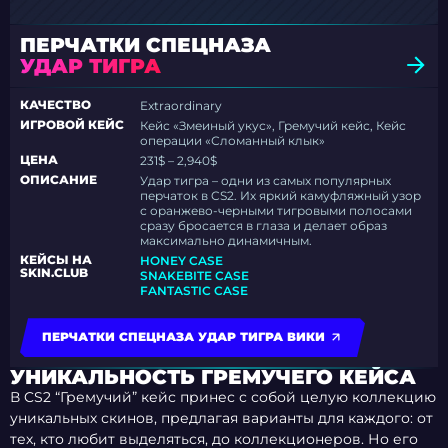
ПЕРЧАТКИ СПЕЦНАЗА
УДАР ТИГРА
КАЧЕСТВО
Extraordinary
ИГРОВОЙ КЕЙС
Кейс «Змеиный укус», Гремучий кейс, Кейс
операции «Сломанный клык»
ЦЕНА
231$ – 2,940$
ОПИСАНИЕ
Удар тигра – одни из самых популярных
перчаток в CS2. Их яркий камуфляжный узор
с оранжево-черными тигровыми полосами
сразу бросается в глаза и делает образ
максимально динамичным.
КЕЙСЫ НА
HONEY CASE
SKIN.CLUB
SNAKEBITE CASE
FANTASTIC CASE
ПЕРЧАТКИ СПЕЦНАЗА УДАР ТИГРА ВИКИ
УНИКАЛЬНОСТЬ ГРЕМУЧЕГО КЕЙСА
В CS2 “Гремучий” кейс принес с собой целую коллекцию
уникальных скинов, предлагая варианты для каждого: от
тех, кто любит выделяться, до коллекционеров. Но его