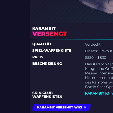
KARAMBIT
VERSENGT
QUALITÄT
Verdeckt
SPIEL-WAFFENKISTE
Einsatz Bravo Ki
PREIS
$550 – $830
BESCHREIBUNG
Das Karambit | 
Klinge und Griff
Messer intensiv
hinterlassen ha
des Kampfes wid
Battle-Scar-Opt
SKIN.CLUB
KARAMBIT KNIV
WAFFENKISTEN
KARAMBIT VERSENGT WIKI