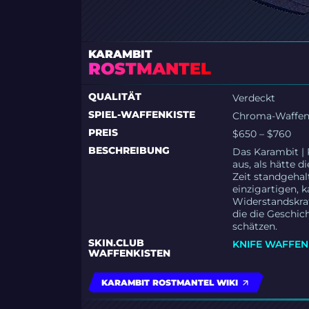
KARAMBIT
ROSTMANTEL
QUALITÄT
Verdeckt
SPIEL-WAFFENKISTE
Chroma-Waffenk
PREIS
$650 – $760
BESCHREIBUNG
Das Karambit | 
aus, als hätte 
Zeit standgehal
einzigartigen, 
Widerstandskraf
die die Geschic
schätzen.
SKIN.CLUB
KNIFE WAFFEN
WAFFENKISTEN
KARAMBIT ROSTMANTEL WIKI