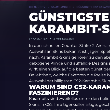
COMMUNITY
SAMMLUNGEN
GÜNSTIGSTE CS2-KARAMBI
GÜNSTIGSTE
KARAMBIT-S
3K
ANSICHTEN
2 MIN. LESEZEIT
In der schnellen Counter-Strike-2-Arena, d
Auswahl an Skins bekannt ist, jagen Spie
nach. Karambit-Skins gehören zu den abs
gebogene Klinge und auffällige Designs s
wirft einen Blick auf die besten günstigen
Beliebtheit, welche Faktoren die Preise b
Auswahl der billigsten CS2-Karambit-Skin
WARUM SIND CS2-KARAM
FASZINIEREND?
Karambits sind zweifellos unter den bel
Skins in CS2. Ihre tigerkrallenartige, g