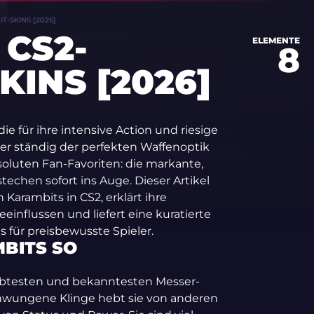
T-SKINS [2026]
 CS2-
ELEMENTE
8
KINS [2026]
ie für ihre intensive Action und riesige
ler ständig der perfekten Waffenoptik
oluten Fan-Favoriten: die markante,
techen sofort ins Auge. Dieser Artikel
 Karambits in CS2, erklärt ihre
eeinflussen und liefert eine kuratierte
s für preisbewusste Spieler.
BITS SO
iebtesten und bekanntesten Messer-
eschwungene Klinge hebt sie von anderen