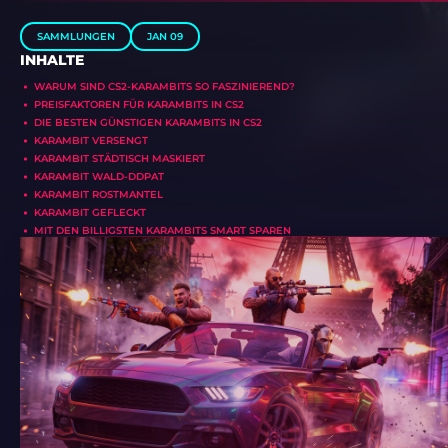
SAMMLUNGEN
JAN 09
INHALTE
WARUM SIND CS2-KARAMBITS SO FASZINIEREND?
PREISFAKTOREN FÜR KARAMBITS IN CS2
DIE BESTEN GÜNSTIGEN KARAMBITS IN CS2
KARAMBIT VERSENGT
KARAMBIT STÄDTISCH MASKIERT
KARAMBIT WALD-DDPAT
KARAMBIT ROSTMANTEL
KARAMBIT GEFLECKT
MIT DEN BILLIGSTEN KARAMBITS SMART SPAREN