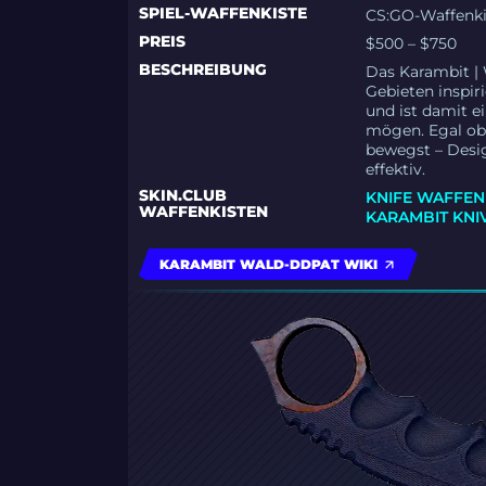
SPIEL-WAFFENKISTE
CS:GO-Waffenkis
PREIS
$500 – $750
BESCHREIBUNG
Das Karambit |
Gebieten inspiri
und ist damit e
mögen. Egal ob 
bewegst – Desi
effektiv.
SKIN.CLUB
KNIFE WAFFEN
WAFFENKISTEN
KARAMBIT KNI
KARAMBIT WALD-DDPAT WIKI