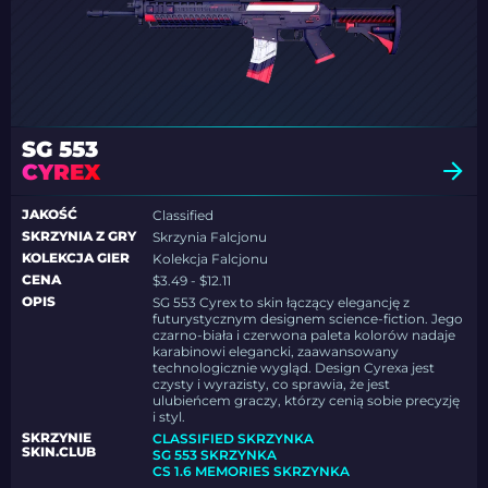
SG 553
CYREX
JAKOŚĆ
Classified
SKRZYNIA Z GRY
Skrzynia Falcjonu
KOLEKCJA GIER
Kolekcja Falcjonu
CENA
$3.49 - $12.11
OPIS
SG 553 Cyrex to skin łączący elegancję z
futurystycznym designem science-fiction. Jego
czarno-biała i czerwona paleta kolorów nadaje
karabinowi elegancki, zaawansowany
technologicznie wygląd. Design Cyrexa jest
czysty i wyrazisty, co sprawia, że jest
ulubieńcem graczy, którzy cenią sobie precyzję
i styl.
SKRZYNIE
CLASSIFIED SKRZYNKA
SKIN.CLUB
SG 553 SKRZYNKA
CS 1.6 MEMORIES SKRZYNKA