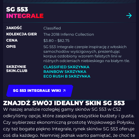
SG 553
INTEGRALE
JAKOŚĆ
Classified
KOLEKCJA GIER
The 2018 Inferno Collection
CENA
$3.80 – $82.75
OPIS
SG 553 Integrale czerpie inspirację z włoskich
samochodów wyścigowych, prezentując
korpus ozdobiony wzorem falistych linii w
różnych odcieniach niebieskiego na białym tle.
SKRZYNIE
CLASSIFIED SKRZYNKA
SKIN.CLUB
RAINBOW SKRZYNKA
ECO RUSH B SKRZYNKA
SG 553 INTEGRALE WIKI
ZNAJDŹ SWÓJ IDEALNY SKIN SG 553
W naszej analizie rozległej gamy skinów SG 553 w CS2
odkryliśmy opcje, które zaspokoją wszystkie budżety i gusta.
Czy wybierzesz ekonomiczną prostotę Wojskowego Połysku,
czy też bogate piękno Integrale, rynek skinów SG 553 oferuje
coś dla każdego. Niemniej jednak warto pamiętać, że choć te