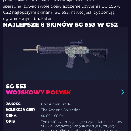
przedziałach cenowych, pozwalając graczom
spersonalizować swoje doświadczenie używania SG 553 w
CS2 najlepszymi skinami SG 553, nawet jeśli dysponują
ograniczonym budżetem.
NAJLEPSZE 8 SKINÓW SG 553 W CS2
SG 553
WOJSKOWY POŁYSK
JAKOŚĆ
Consumer Grade
KOLEKCJA GIER
The Ancient Collection
CENA
$0.02 – $0.04
OPIS
Tym, którzy szukają najlepszych tanich skinów
SG 553, Wojskowy Połysk oferuje ujmujący
wzór kamuflażu, mistrzowsko wykonany w