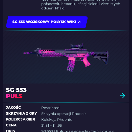
połączeniu hebanu, leśnej zieleni i ziemistych
odcieni khaki.
SG 553 WOJSKOWY POŁYSK WIKI
SG 553
PULS
JAKOŚĆ
Restricted
SKRZYNIA Z GRY
Skrzynia operacji Phoenix
KOLEKCJA GIER
Kolekcja Phoenix
CENA
$1.81 – $4.95
OPIS
SG 553 | Puls ma elegancki czarny korpus,