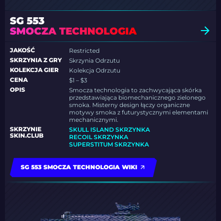
SG 553
SMOCZA TECHNOLOGIA
JAKOŚĆ
Restricted
SKRZYNIA Z GRY
Skrzynia Odrzutu
KOLEKCJA GIER
Kolekcja Odrzutu
CENA
$1 – $3
OPIS
Smocza technologia to zachwycająca skórka
przedstawiająca biomechanicznego zielonego
smoka. Misterny design łączy organiczne
motywy smoka z futurystycznymi elementami
mechanicznymi.
SKRZYNIE
SKULL ISLAND SKRZYNKA
SKIN.CLUB
RECOIL SKRZYNKA
SUPERSTITUM SKRZYNKA
SG 553 SMOCZA TECHNOLOGIA WIKI