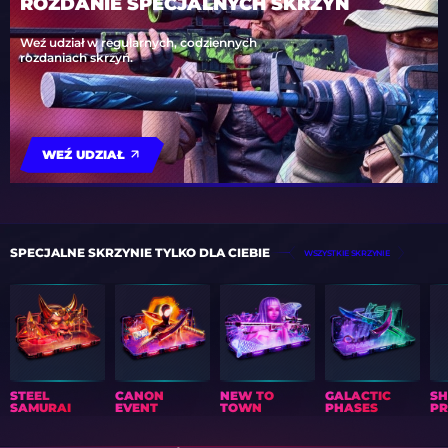
ROZDANIE SPECJALNYCH SKRZYŃ
Weź udział w regularnych, codziennych
rozdaniach skrzyń.
WEŹ UDZIAŁ
SPECJALNE SKRZYNIE TYLKO DLA CIEBIE
WSZYSTKIE SKRZYNIE
STEEL
CANON
NEW TO
GALACTIC
S
SAMURAI
EVENT
TOWN
PHASES
PR