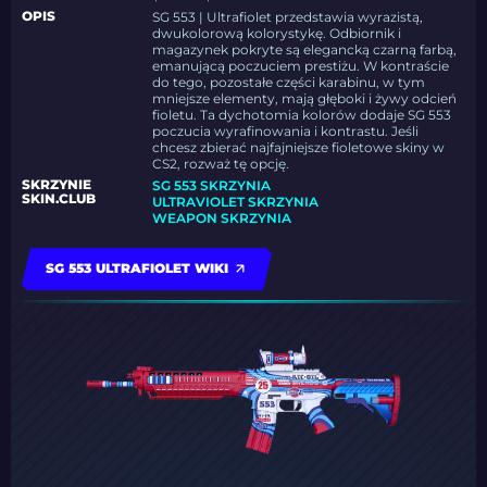
OPIS
SG 553 | Ultrafiolet przedstawia wyrazistą,
dwukolorową kolorystykę. Odbiornik i
magazynek pokryte są elegancką czarną farbą,
emanującą poczuciem prestiżu. W kontraście
do tego, pozostałe części karabinu, w tym
mniejsze elementy, mają głęboki i żywy odcień
fioletu. Ta dychotomia kolorów dodaje SG 553
poczucia wyrafinowania i kontrastu. Jeśli
chcesz zbierać najfajniejsze fioletowe skiny w
CS2, rozważ tę opcję.
SKRZYNIE
SG 553 SKRZYNIA
SKIN.CLUB
ULTRAVIOLET SKRZYNIA
WEAPON SKRZYNIA
SG 553 ULTRAFIOLET WIKI