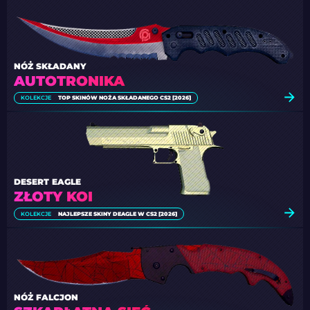
NÓŻ SKŁADANY
AUTOTRONIKA
KOLEKCJE
TOP SKINÓW NOŻA SKŁADANEGO CS2 [2026]
DESERT EAGLE
ZŁOTY KOI
KOLEKCJE
NAJLEPSZE SKINY DEAGLE W CS2 [2026]
NÓŻ FALCJON