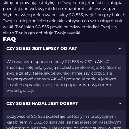
skiny poprawiają estetykę, to Twoje umiejętności i strategia
pozostają prawdziwymi determinantami sukcesu w grze.
Wybierz więc preferowane skiny SG 553, wejdź do gry i niech
Twoje umiejętności strzeleckie zabłysną na wirtualnym polu
walki. Twój skin SG 553 powinien odzwierciedlać Twój styl,
ale to Twoja gra definiuje Twoje wyniki.
FAQ
CZY SG 553 JEST LEPSZY OD AK?
W trwającym sporze między SG 553 w CS2 a AK-47,
znaczącą rolę odgrywają osobiste preferencje. SG 553 ma
swoje zalety, takie jak celownik i mniejszy odrzut, ale
przystępność cenowa AK-47 i potencjał zabicia jednym
strzałem sprawiają, że jest on popularnym wyborem
wśród graczy.
CZY SG 553 NADAL JEST DOBRY?
Oczywiście! SG 553 pozostaje potężnym i precyzyjnym
karabinem w CS2, co sprawia, że nadal jest on właściwym
wyborem dla graczy, którzy chcą osiągnąć sukces w grze.