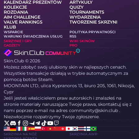
KALENDARZ PREZENTÓW
ARTYKUŁY
KOLEKCJE
QUIZY
ROZDANIA
TOURNAMENTS
AIM CHALLENGE
WYDARZENIA
VALVE RANKINGS
TWORZENIE SKRZYNI
KLUB
WSPARCIE
POLITYKA PRYWATNOŚCI
WARUNKI ŚWIADCZENIA USŁUG
RSS
SKRZYNIE I GRY
WIKI SKINÓW
GADŻETY
PRO
Skin.Club © 2026
Możesz zdobyć swój ulubiony skin w najlepszych cenach.
Wszystkie transakcje działają w trybie automatycznym za
pomocą botów Steam.
MOONTAIN LTD, ulica Kypranoros 13, biuro 205, 1061, Nikozja,
Cypr
Jeśli jesteś właścicielem praw autorskich i znalazłeś na
stronie materiały naruszające Twoje prawa, skontaktuj się z
nami poprzez e-mail na adres community@skin.club .
Niezwłocznie rozpatrzymy Twoje zgłoszenie.
SKRZYNIA NA NÓŻ
SKRZYNIA AWP
SKRZYNIA AGENTA