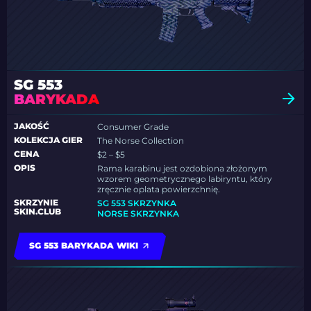
SG 553
BARYKADA
JAKOŚĆ
Consumer Grade
KOLEKCJA GIER
The Norse Collection
CENA
$2 – $5
OPIS
Rama karabinu jest ozdobiona złożonym
wzorem geometrycznego labiryntu, który
zręcznie oplata powierzchnię.
SKRZYNIE
SG 553 SKRZYNKA
SKIN.CLUB
NORSE SKRZYNKA
SG 553 BARYKADA WIKI