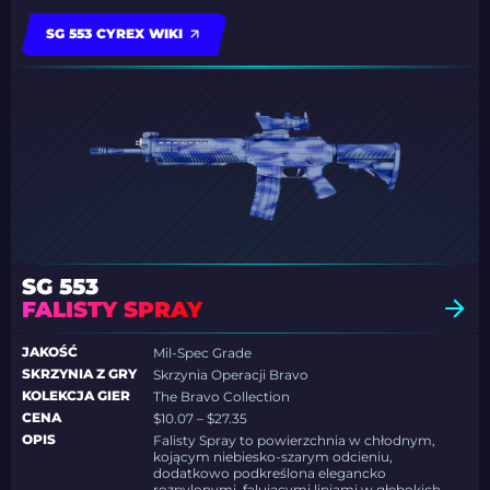
SG 553 CYREX WIKI
SG 553
FALISTY SPRAY
JAKOŚĆ
Mil-Spec Grade
SKRZYNIA Z GRY
Skrzynia Operacji Bravo
KOLEKCJA GIER
The Bravo Collection
CENA
$10.07 – $27.35
OPIS
Falisty Spray to powierzchnia w chłodnym,
kojącym niebiesko-szarym odcieniu,
dodatkowo podkreślona elegancko
rozpylonymi, falującymi liniami w głębokich