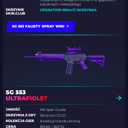
odcieniach niebieskiego.
SKRZYNIE
OPERATION BRAVO SKRZYNKA
SKIN.CLUB
SG 553 FALISTY SPRAY WIKI
SG 553
ULTRAFIOLET
JAKOŚĆ
Mil-Spec Grade
SKRZYNIA Z GRY
Skrzynia CS:GO
KOLEKCJA GIER
Kolekcja Handlu bronią
CENA
$19.60 – $47.32