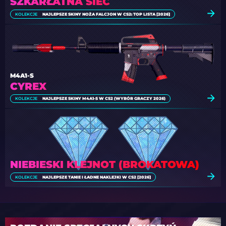
SZKARŁATNA SIEĆ
KOLEKCJE
NAJLEPSZE SKINY NOŻA FALCJON W CS2: TOP LISTA [2026]
M4A1-S
CYREX
KOLEKCJE
NAJLEPSZE SKINY M4A1-S W CS2 (WYBÓR GRACZY 2026)
NIEBIESKI KLEJNOT (BROKATOWA)
KOLEKCJE
NAJLEPSZE TANIE I ŁADNE NAKLEJKI W CS2 [2026]