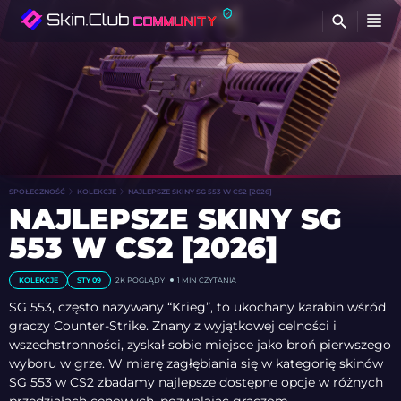
Z
SPOŁECZNOŚĆ
KOLEKCJE
NAJLEPSZE SKINY SG 553 W CS2 [2026]
NAJLEPSZE SKINY SG
553 W CS2 [2026]
KOLEKCJE
STY 09
2K
POGLĄDY
1 MIN CZYTANIA
SG 553, często nazywany “Krieg”, to ukochany karabin wśród
graczy Counter-Strike. Znany z wyjątkowej celności i
wszechstronności, zyskał sobie miejsce jako broń pierwszego
wyboru w grze. W miarę zagłębiania się w kategorię skinów
SG 553 w CS2 zbadamy najlepsze dostępne opcje w różnych