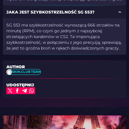
JAKA JEST SZYBKOSTRZELNOŚĆ SG 553?
SG 553 ma szybkostrzelność wynoszącą 666 strzałów na
minutę (RPM), co czyni go jednym z najszybciej
strzelających karabinów w CS2. Ta imponująca
szybkostrzelność, w połączeniu z jego precyzją, sprawiają,
że jest to groźna broń w rękach doświadczonych graczy.
AUTHOR
SKIN.CLUB TEAM
UDOSTĘPNIJ