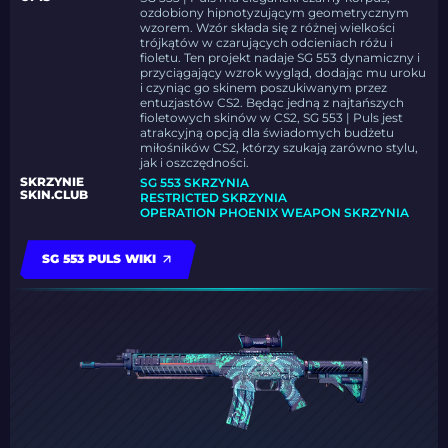
ozdobiony hipnotyzującym geometrycznym
wzorem. Wzór składa się z różnej wielkości
trójkątów w czarujących odcieniach różu i
fioletu. Ten projekt nadaje SG 553 dynamiczny i
przyciągający wzrok wygląd, dodając mu uroku
i czyniąc go skinem poszukiwanym przez
entuzjastów CS2. Będąc jedną z najtańszych
fioletowych skinów w CS2, SG 553 | Puls jest
atrakcyjną opcją dla świadomych budżetu
miłośników CS2, którzy szukają zarówno stylu,
jak i oszczędności.
SKRZYNIE
SG 553 SKRZYNIA
SKIN.CLUB
RESTRICTED SKRZYNIA
OPERATION PHOENIX WEAPON SKRZYNIA
SG 553 PULS WIKI