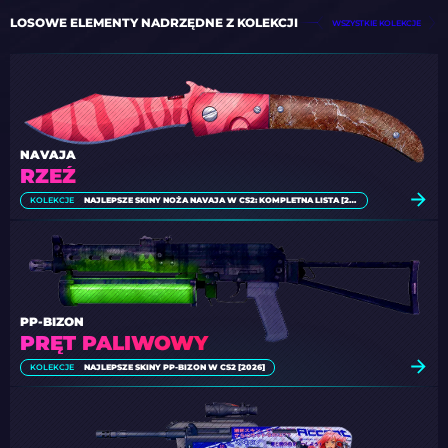
LOSOWE ELEMENTY NADRZĘDNE Z KOLEKCJI
WSZYSTKIE KOLEKCJE
NAVAJA
RZEŹ
KOLEKCJE
NAJLEPSZE SKINY NOŻA NAVAJA W CS2: KOMPLETNA LISTA [2026]
PP-BIZON
PRĘT PALIWOWY
KOLEKCJE
NAJLEPSZE SKINY PP-BIZON W CS2 [2026]