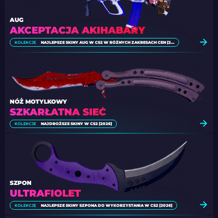
AUG
AKCEPTACJA AKIHABARY
KOLEKCJE
NAJLEPSZE SKINY AUG W CS2 W RÓŻNYCH ZAKRESACH CEN [2026]
NÓŻ MOTYLKOWY
SZKARŁATNA SIEĆ
KOLEKCJE
NAJDROŻSZE SKINY W CS2 [2026]
SZPON
ULTRAFIOLET
KOLEKCJE
NAJLEPSZE SKINY SZPONA DO WYKORZYSTANIA W CS2 [2026]