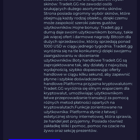
skinów: Tradeit.GG nie zawodzi osób
szukających dużego asortymentu skinów.
Strona posiada ogromny wybór skinów, które
obejmują każdy rodzaj obiektu, dzięki czemu
może zaspokoić szeroki zakres gustów
użytkowników.Hojne bonusy: Tradeit.gg z
dumą daje swoim użytkownikom bonusy, takie
jak więcej ofert i darmowe nagrody Bitcoin dla
dużych sprzedawców, którzy sprzedają ponad
1000 USD w ciągu jednego tygodnia. Tradeit.gg
wyróżnia się na tle konkurencji dzięki swojemu
zaangażowaniu w docenianie
użytkowników.Boty handlowe Tradeit.GG są
zaprojektowane tak, aby działały z najwyższą
wydajnością, szybko dopasowując oferty
handlowe w ciągu kilku sekund, aby zapewnić
płynne i szybkie doświadczenie
handlowe.Platforma przyjazna kryptowalutom:
Tradeit.GG wyróżnia się silnym wsparciem dla
kryptowalut, umożliwiając użytkownikom
łatwe przeprowadzanie transakcji za pomocą
różnych metod płatności opartych na
kryptowalutach.Funkcje zorientowane na
użytkownika: Platforma słynie z łatwej i
estetycznej strony internetowej, która sprawia,
że handel jest przyjemny. Posiada również
zakładkę Wiki i pomoc, pomoc na czacie na
żywo oraz sekcję prezentów.