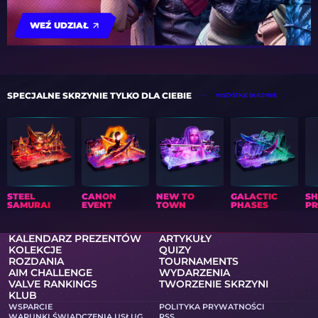
WEŹ UDZIAŁ
SPECJALNE SKRZYNIE TYLKO DLA CIEBIE
WSZYSTKIE SKRZYNIE
STEEL
CANON
NEW TO
GALACTIC
S
SAMURAI
EVENT
TOWN
PHASES
PR
KALENDARZ PREZENTÓW
ARTYKUŁY
KOLEKCJE
QUIZY
ROZDANIA
TOURNAMENTS
AIM CHALLENGE
WYDARZENIA
VALVE RANKINGS
TWORZENIE SKRZYNI
KLUB
WSPARCIE
POLITYKA PRYWATNOŚCI
WARUNKI ŚWIADCZENIA USŁUG
RSS