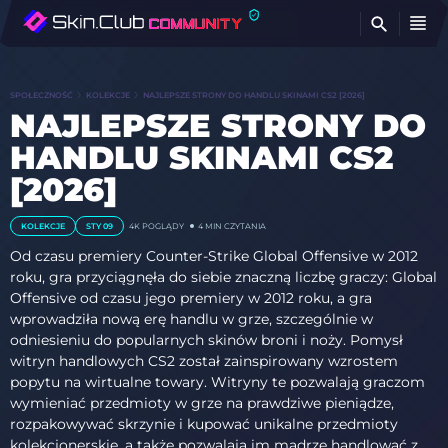
Z
SPOŁECZNOŚĆ
KOLEKCJE
NAJLEPSZE STRONY DO HANDLU SKINAMI CS2 [2026]
NAJLEPSZE STRONY DO
HANDLU SKINAMI CS2
[2026]
KOLEKCJE
STY 09
4K POGLĄDY
4 MIN CZYTANIA
Od czasu premiery Counter-Strike Global Offensive w 2012
roku, gra przyciągnęła do siebie znaczną liczbę graczy: Global
Offensive od czasu jego premiery w 2012 roku, a gra
wprowadziła nową erę handlu w grze, szczególnie w
odniesieniu do popularnych skinów broni i noży. Pomysł
witryn handlowych CS2 został zainspirowany wzrostem
popytu na wirtualne towary. Witryny te pozwalają graczom
wymieniać przedmioty w grze na prawdziwe pieniądze,
rozpakowywać skrzynie i kupować unikalne przedmioty
kolekcjonerskie, a także pozwalają im mądrze handlować z