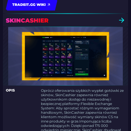
TRADEIT.GG WIKI
SKINCASHIER
OPIS
Oprócz oferowania szybkich wypłat gotówki ze
skinów, SkinCashier zapewnia również
użytkownikom dostęp do niezawodnej i
bezpiecznej platformy:Flexible Exchange
System: Aby sprostać różnym wymaganiom
handlowym, SkinCashier zapewnia również
klientom możliwość wymiany skinów CS na
inne produkty w grze.Imponująca liczba
odwiedzających: Dzięki ponad 175 000
odwiedzin miesięcznie, SkinCashier zbudował