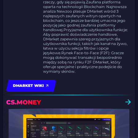
rzeczy, gdy się pojawią.Zaufana platforma
oparta na technologii Blockchain: Najnowsza
analiza Newzoo plasuje DMarket wśród 3
najlepszych zaufanych witryn opartych na
blockchain, co jeszcze bardziej umacnia jego
pozycję jako godnej zaufania platformy
handlowej.Przyjazne dla użytkownika funkcje:
Aby poprawić doświadczenie handlowe,
DMarket zapewnia szereg przyjaznych dla
użytkownika funkcji, takich jak kanał na żywo,
łatwa w użyciu sekcja filtrów i opcje
językowe.Rynek Face-to-Face (F2F): Gracze
mogą dokonywać transakcji bezpośrednio
między sobą na rynku F2F DMarket, który
oferuje specjalne i praktyczne podejście do
wymiany skinów.
DMARKET WIKI
CS.MONEY