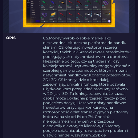
OPIS
CS.Money wyrobiło sobie markę jako
niezawodna i skuteczna platforma do handlu
skinami CS, oferując inwestorom szereg
korzyści, takich jak:Szeroki zakres przedmiotów
podlegających natychmiastowemu obrotowi:
Niezależnie od tego, czy są traderami, czy
kolekcjonerami, użytkownicy mogą wybierać z
szerokiej gamy przedmiotów, którymi można
natychmiast handlować.Kontrola przedmiotów
2D i 3D: CS.Money idzie o krok dalej,
zapewniając unikalną funkcję, która pozwala
użytkownikom przeglądać produkty zarówno
w 2D, jak i 3D. Ta funkcja zapewnia, że każda
osoba może dokładnie przejrzeć rzeczy przed
podjęciem decyzji.Uczciwe opłaty handlowe:
Inwestorów przyciąga konkurencyjna
różnorodność opłat transakcyjnych platformy,
która waha się od 1% do 7%. Chociaż
nieregularne zmiany cen w przeszłości
niepokoiły niektórych klientów, CS.Money
podjęło działania, aby rozwiązać ten problem i
ułatwić handel wszystkim.Szybkie i