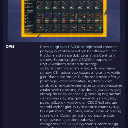
OPIS
Przez długi czas CSGORoll zajmował znaczącą
pozycję w czołówce witryn handlowych CS2.
Platforma stała się dobrze znana z:Centrum
skinów, hazardu i gier: CSGORoll zapewnia
użytkownikom dostęp do szeregu
doświadczeń, dając im miejsce do wymiany
skinów CS, radosnego hazardu i grania w wiele
gier.Płatne promocje: Platforma często oferuje
promocje, które pozwalają użytkownikom
zarabiać prawdziwe pieniądze za wprowadzanie
znajomych na stronę. Aby dodać jeszcze więcej
emocji do doświadczenia, gracze są nagradzani
darmową skrzynką, gdy awansują na wyższy
poziom.Szeroki wybór gier: CSGORoll oferuje
szeroki wybór gier, w tym dobrze znane tytuły,
takie jak kości, roll, crash, Plinko, case unboxing
i case wars. Dzięki tej różnorodności gracze
mają gwarancję dobrej zabawy i
zaangażowania.Sekcja wyzwań: Gracze mogą