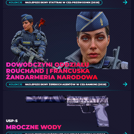
KOLEKCJE
NAJLEPSZE SKINY STATTRAK W CS2: PRZEWODNIK [2026]
DOWÓDCZYNI ODDZIAŁU
ROUCHAND | FRANCUSKA
ŻANDARMERIA NARODOWA
KOLEKCJE
NAJLEPSZE SKINY ŻEŃSKICH AGENTÓW W CS2: RANKING [2026]
USP-S
MROCZNE WODY