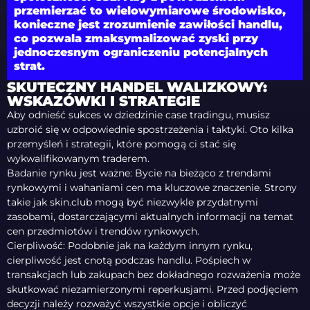
przemierzać to wielowymiarowe środowisko,
konieczne jest zrozumienie zawiłości handlu,
co pozwala zmaksymalizować zyski przy
jednoczesnym ograniczeniu potencjalnych
strat.
SKUTECZNY HANDEL WALIZKOWY:
WSKAZÓWKI I STRATEGIE
Aby odnieść sukces w dziedzinie case tradingu, musisz
uzbroić się w odpowiednie spostrzeżenia i taktyki. Oto kilka
przemyśleń i strategii, które pomogą ci stać się
wykwalifikowanym traderem.
Badanie rynku jest ważne: Bycie na bieżąco z trendami
rynkowymi i wahaniami cen ma kluczowe znaczenie. Strony
takie jak skin.club mogą być niezwykle przydatnymi
zasobami, dostarczającymi aktualnych informacji na temat
cen przedmiotów i trendów rynkowych.
Cierpliwość: Podobnie jak na każdym innym rynku,
cierpliwość jest cnotą podczas handlu. Pośpiech w
transakcjach lub zakupach bez dokładnego rozważenia może
skutkować niezamierzonymi reperkusjami. Przed podjęciem
decyzji należy rozważyć wszystkie opcje i obliczyć