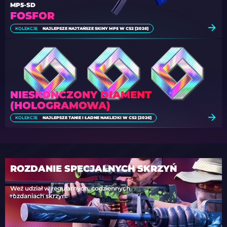
MP5-SD
FOSFOR
KOLEKCJE
NAJLEPSZE NAJTAŃSZE SKINY MP5 W CS2 [2026]
NIESKOŃCZONY DIAMENT
(HOLOGRAMOWA)
KOLEKCJE
NAJLEPSZE TANIE I ŁADNE NAKLEJKI W CS2 [2026]
ROZDANIE SPECJALNYCH SKRZYŃ
Weź udział w regularnych, codziennych
rozdaniach skrzyń.