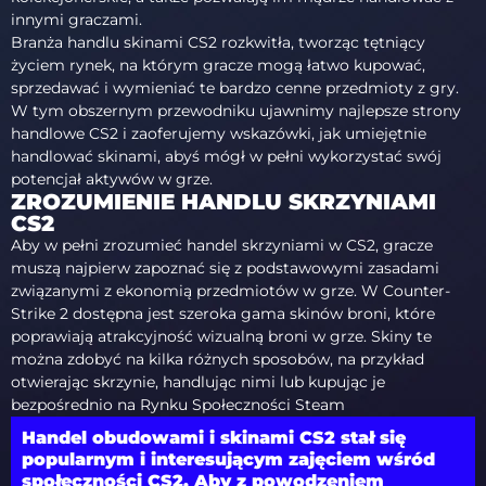
innymi graczami.
Branża handlu skinami CS2 rozkwitła, tworząc tętniący
życiem rynek, na którym gracze mogą łatwo kupować,
sprzedawać i wymieniać te bardzo cenne przedmioty z gry.
W tym obszernym przewodniku ujawnimy najlepsze strony
handlowe CS2 i zaoferujemy wskazówki, jak umiejętnie
handlować skinami, abyś mógł w pełni wykorzystać swój
potencjał aktywów w grze.
ZROZUMIENIE HANDLU SKRZYNIAMI
CS2
Aby w pełni zrozumieć handel skrzyniami w CS2, gracze
muszą najpierw zapoznać się z podstawowymi zasadami
związanymi z ekonomią przedmiotów w grze. W Counter-
Strike 2 dostępna jest szeroka gama skinów broni, które
poprawiają atrakcyjność wizualną broni w grze. Skiny te
można zdobyć na kilka różnych sposobów, na przykład
otwierając skrzynie, handlując nimi lub kupując je
bezpośrednio na Rynku Społeczności Steam
Handel obudowami i skinami CS2 stał się
popularnym i interesującym zajęciem wśród
społeczności CS2. Aby z powodzeniem