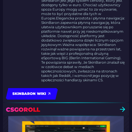
SkinBaron jest jego system cenowy, który jest
dostępny tylko w euro. Chociaż użytkownicy
spoza Europy mogą uznać to za wyzwanie,
może to być przydatne dla tych w
Europie.Elegancka prostota i płynna nawigacja:
SkinBaron zapewnia płynną nawigację, która
ułatwia użytkownikom poruszanie się po
platformie nawet przy jej nieskomplikowanym
układzie. Dostępność platformy jest
dodatkowo zwiększona dzięki licznym opcjom
językowym.Ważna współpraca: SkinBaron
rozwinął ważne powiązania na przestrzeni lat,
takie jak więzi z profesjonalną drużyną
eSportową BIG (Berlin International Gaming).
Te powiązania sprawiły, że SkinBaron znalazł się
w czołówce debat w mediach
społecznościowych, zwłaszcza na stronach
takich jak Reddit, i wzmocnił jego pozycję w
społeczności handlarzy skinami CS.
SKINBARON WIKI
CSGOROLL