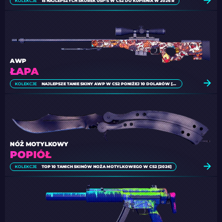
KOLEKCJE
15 NAJLEPSZYCH SKÓREK USP-S W CS2 DO KUPIENIA W 2026 R
AWP
ŁAPA
KOLEKCJE
NAJLEPSZE TANIE SKINY AWP W CS2 PONIŻEJ 10 DOLARÓW [2026]
NÓŻ MOTYLKOWY
POPIÓŁ
KOLEKCJE
TOP 10 TANICH SKINÓW NOŻA MOTYLKOWEGO W CS2 [2026]