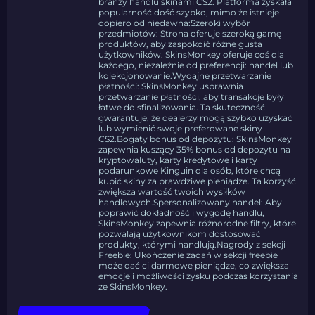
branży handlu skinami CS2. Platforma zyskała
popularność dość szybko, mimo że istnieje
dopiero od niedawna:Szeroki wybór
przedmiotów: Strona oferuje szeroką gamę
produktów, aby zaspokoić różne gusta
użytkowników. SkinsMonkey oferuje coś dla
każdego, niezależnie od preferencji: handel lub
kolekcjonowanie.Wydajne przetwarzanie
płatności: SkinsMonkey usprawnia
przetwarzanie płatności, aby transakcje były
łatwe do sfinalizowania. Ta skuteczność
gwarantuje, że dealerzy mogą szybko uzyskać
lub wymienić swoje preferowane skiny
CS2.Bogaty bonus od depozytu: SkinsMonkey
zapewnia kuszący 35% bonus od depozytu na
kryptowaluty, karty kredytowe i karty
podarunkowe Kinguin dla osób, które chcą
kupić skiny za prawdziwe pieniądze. Ta korzyść
zwiększa wartość twoich wysiłków
handlowych.Spersonalizowany handel: Aby
poprawić dokładność i wygodę handlu,
SkinsMonkey zapewnia różnorodne filtry, które
pozwalają użytkownikom dostosować
produkty, którymi handlują.Nagrody z sekcji
Freebie: Ukończenie zadań w sekcji freebie
może dać ci darmowe pieniądze, co zwiększa
emocje i możliwości zysku podczas korzystania
ze SkinsMonkey.