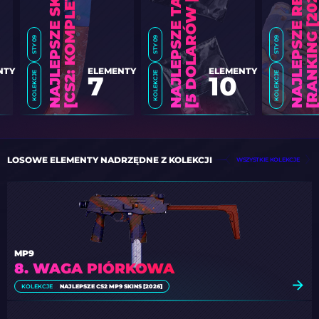
6
]
STY 09
STY 09
STY 09
NTY
ELEMENTY
ELEMENTY
KOLEKCJE
KOLEKCJE
KOLEKCJE
7
10
LOSOWE ELEMENTY NADRZĘDNE Z KOLEKCJI
WSZYSTKIE KOLEKCJE
MP9
8. WAGA PIÓRKOWA
KOLEKCJE
NAJLEPSZE CS2 MP9 SKINS [2026]