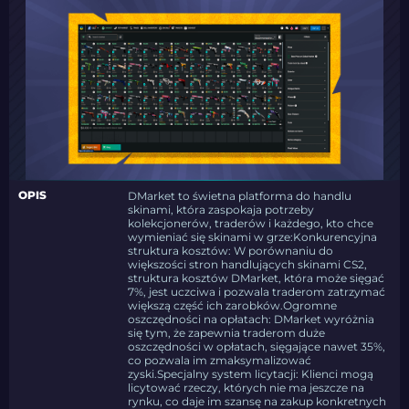
OPIS
DMarket to świetna platforma do handlu
skinami, która zaspokaja potrzeby
kolekcjonerów, traderów i każdego, kto chce
wymieniać się skinami w grze:Konkurencyjna
struktura kosztów: W porównaniu do
większości stron handlujących skinami CS2,
struktura kosztów DMarket, która może sięgać
7%, jest uczciwa i pozwala traderom zatrzymać
większą część ich zarobków.Ogromne
oszczędności na opłatach: DMarket wyróżnia
się tym, że zapewnia traderom duże
oszczędności w opłatach, sięgające nawet 35%,
co pozwala im zmaksymalizować
zyski.Specjalny system licytacji: Klienci mogą
licytować rzeczy, których nie ma jeszcze na
rynku, co daje im szansę na zakup konkretnych