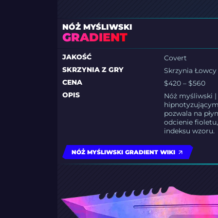
NÓŻ MYŚLIWSKI
GRADIENT
JAKOŚĆ
Covert
SKRZYNIA Z GRY
Skrzynia Łowcy
CENA
$420 – $560
OPIS
Nóż myśliwski 
hipnotyzującym
pozwala na płyn
odcienie fiolet
indeksu wzoru.
NÓŻ MYŚLIWSKI GRADIENT WIKI