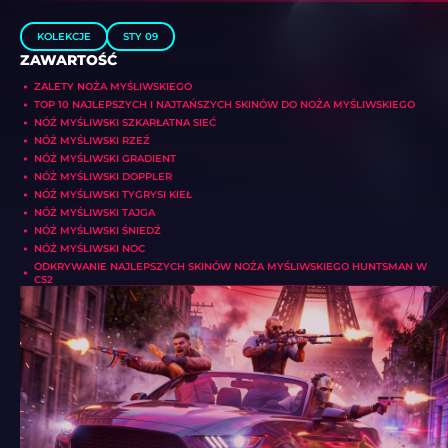
KOLEKCJE
STY 09
ZAWARTOŚĆ
ZALETY NOŻA MYŚLIWSKIEGO
TOP 10 NAJLEPSZYCH I NAJTAŃSZYCH SKINÓW DO NOŻA MYŚLIWSKIEGO
NÓŻ MYŚLIWSKI SZKARŁATNA SIEĆ
NÓŻ MYŚLIWSKI RZEŹ
NÓŻ MYŚLIWSKI GRADIENT
NÓŻ MYŚLIWSKI DOPPLER
NÓŻ MYŚLIWSKI TYGRYSI KIEŁ
NÓŻ MYŚLIWSKI TAJGA
NÓŻ MYŚLIWSKI ŚNIEDŹ
NÓŻ MYŚLIWSKI NOC
ODKRYWANIE NAJLEPSZYCH SKINÓW NOŻA MYŚLIWSKIEGO HUNTSMAN W
CS2