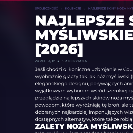
SPOŁECZNOŚĆ
KOLEKCJE
NAJLEPSZE SKINY NOŻA MYŚ
NAJLEPSZE 
MYŚLIWSKIE
[2026]
2K
POGLĄDY
3 MIN CZYTANIA
Jeśli chodzi o ikoniczne uzbrojenie w Cou
wyobraźnię graczy tak jak nóż myśliwski 
eleganckiego designu, porywających anima
wyjątkowym wyborem wśród szerokiej ga
przeglądzie najlepszych skinów noża myśl
powodom, które wyróżniają tę broń, ale ta
dobranych najbardziej imponujących wiz
dostępnych alternatyw, które także robią
ZALETY NOŻA MYŚLIWSK