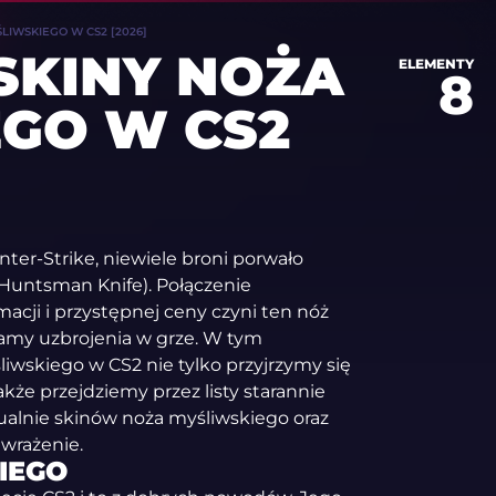
LIWSKIEGO W CS2 [2026]
SKINY NOŻA
ELEMENTY
8
GO W CS2
nter-Strike, niewiele broni porwało
(Huntsman Knife). Połączenie
cji i przystępnej ceny czyni ten nóż
my uzbrojenia w grze. W tym
iwskiego w CS2 nie tylko przyjrzymy się
kże przejdziemy przez listy starannie
ualnie skinów noża myśliwskiego oraz
 wrażenie.
IEGO