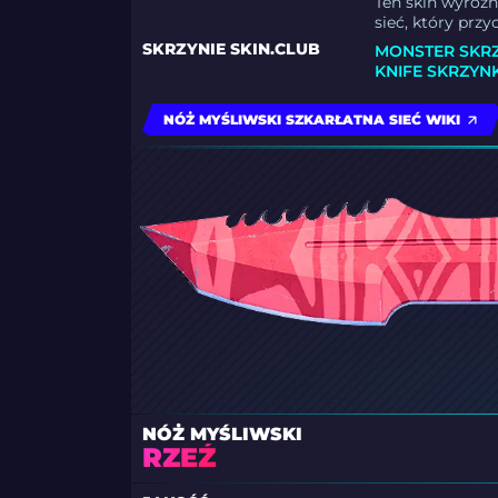
Ten skin wyróż
sieć, który prz
SKRZYNIE SKIN.CLUB
MONSTER SKR
KNIFE SKRZYN
NÓŻ MYŚLIWSKI SZKARŁATNA SIEĆ WIKI
NÓŻ MYŚLIWSKI
RZEŹ