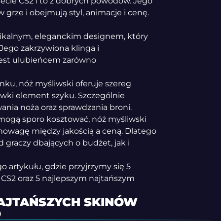
iecie CS2 i to z dobrych powodów. Jego
 grze i obejmują styl, animacje i cenę.
nikalnym, eleganckim designem, który
Jego zakrzywiona klinga i
 jest ulubieńcem zarówno
ku, nóż myśliwski oferuje szereg
ywki element szyku. Szczególnie
nia noża oraz sprawdzania broni.
mogą sporo kosztować, nóż myśliwski
nowagę między jakością a ceną. Dlatego
graczy dbających o budżet, jak i
 artykułu, gdzie przyjrzymy się 5
CS2 oraz 5 najlepszym najtańszym
NAJTAŃSZYCH SKINÓW
O