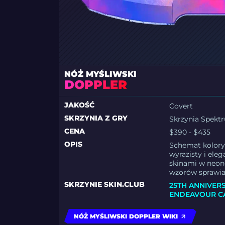
NÓŻ MYŚLIWSKI
DOPPLER
JAKOŚĆ
Covert
SKRZYNIA Z GRY
Skrzynia Spekt
CENA
$390 - $435
OPIS
Schemat kolorys
wyrazisty i ele
skinami w neon
wzorów sprawia,
SKRZYNIE SKIN.CLUB
25TH ANNIVER
ENDEAVOUR C
NÓŻ MYŚLIWSKI DOPPLER WIKI