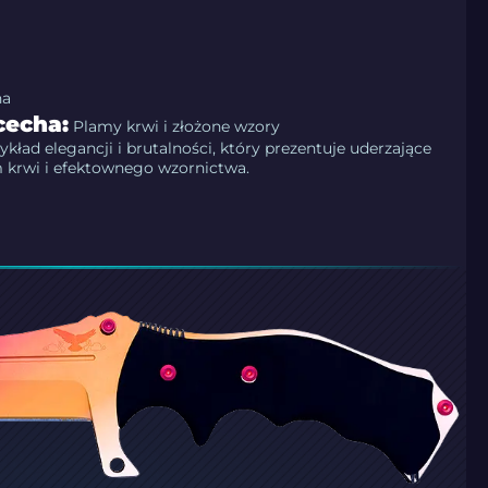
na
cecha:
Plamy krwi i złożone wzory
ykład elegancji i brutalności, który prezentuje uderzające
m krwi i efektownego wzornictwa.