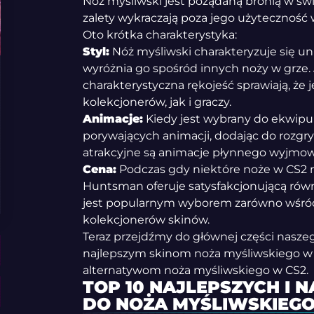
Nóż myśliwski jest pożądaną bronią w św
zalety wykraczają poza jego użyteczność w
Oto krótka charakterystyka:
Styl:
Nóż myśliwski charakteryzuje się u
wyróżnia go spośród innych noży w grze. 
charakterystyczna rękojeść sprawiają, że
kolekcjonerów, jak i graczy.
Animacje:
Kiedy jest wybrany do ekwipun
porywających animacji, dodając do rozgr
atrakcyjne są animacje płynnego wyjmowa
Cena:
Podczas gdy niektóre noże w CS2 
Huntsman oferuje satysfakcjonującą rów
jest popularnym wyborem zarówno wśród 
kolekcjonerów skinów.
Teraz przejdźmy do głównej części naszego
najlepszym skinom noża myśliwskiego w 
alternatywom noża myśliwskiego w CS2.
TOP 10 NAJLEPSZYCH I 
DO NOŻA MYŚLIWSKIEG