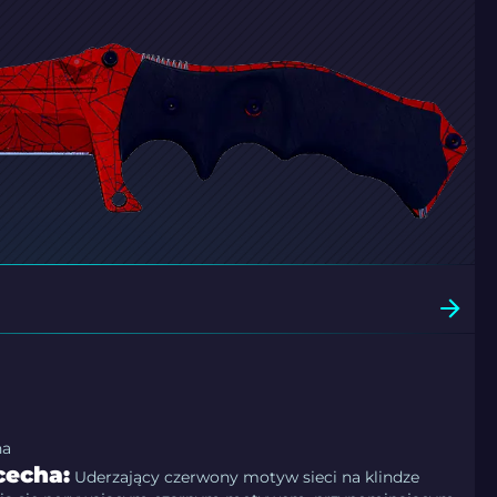
na
cecha:
Uderzający czerwony motyw sieci na klindze