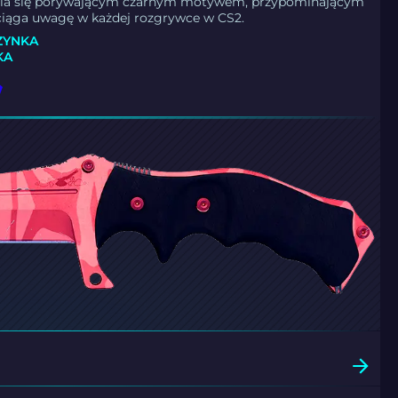
nia się porywającym czarnym motywem, przypominającym
yciąga uwagę w każdej rozgrywce w CS2.
ZYNKA
KA