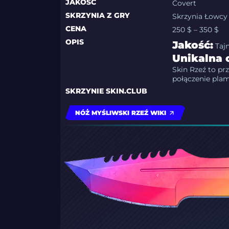
JAKOŚĆ
Covert
SKRZYNIA Z GRY
Skrzynia Łowcy
CENA
250 $ – 350 $
OPIS
Jakość:
Taj
Unikalna 
Skin Rzeź to prz
połączenie pla
SKRZYNIE SKIN.CLUB
NÓŻ MYŚLIWSKI RZEŹ WIKI