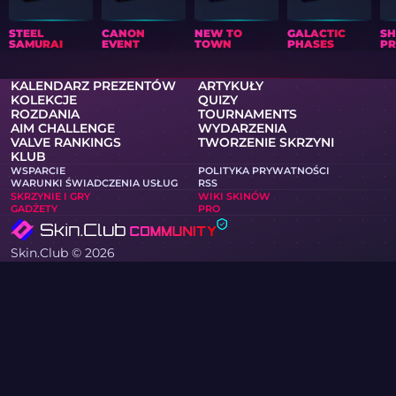
STEEL
CANON
NEW TO
GALACTIC
S
SAMURAI
EVENT
TOWN
PHASES
PR
KALENDARZ PREZENTÓW
ARTYKUŁY
KOLEKCJE
QUIZY
ROZDANIA
TOURNAMENTS
AIM CHALLENGE
WYDARZENIA
VALVE RANKINGS
TWORZENIE SKRZYNI
KLUB
WSPARCIE
POLITYKA PRYWATNOŚCI
WARUNKI ŚWIADCZENIA USŁUG
RSS
SKRZYNIE I GRY
WIKI SKINÓW
GADŻETY
PRO
Skin.Club © 2026
Możesz zdobyć swój ulubiony skin w najlepszych cenach.
Wszystkie transakcje działają w trybie automatycznym za
pomocą botów Steam.
MOONTAIN LTD, ulica Kypranoros 13, biuro 205, 1061, Nikozja,
Cypr
Jeśli jesteś właścicielem praw autorskich i znalazłeś na
stronie materiały naruszające Twoje prawa, skontaktuj się z
nami poprzez e-mail na adres community@skin.club .