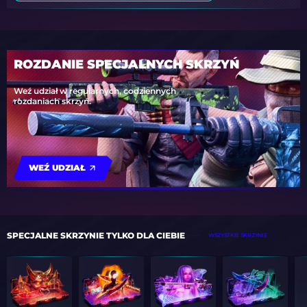
ROZDANIE SPECJALNYCH SKRZYŃ
Weź udział w regularnych, codziennych
rozdaniach skrzyń.
WEŹ UDZIAŁ
SPECJALNE SKRZYNIE TYLKO DLA CIEBIE
WSZYSTKIE SKRZYNIE