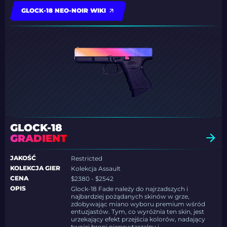
GLOCK-18 NEO-NOIR WIKI
GLOCK-18
GRADIENT
JAKOŚĆ
Restricted
KOLEKCJA GIER
Kolekcja Assault
CENA
$2380 - $2542
OPIS
Glock-18 Fade należy do najrzadszych i
najbardziej pożądanych skinów w grze,
zdobywając miano wyboru premium wśród
entuzjastów. Tym, co wyróżnia ten skin, jest
urzekający efekt przejścia kolorów, nadający
twojej broni niepowtarzalny i