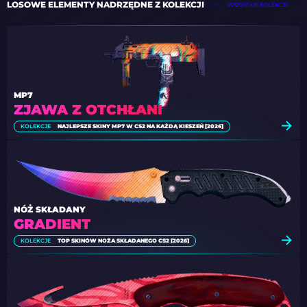
LOSOWE ELEMENTY NADRZĘDNE Z KOLEKCJI
WSZYSTKIE KOLEKCJE
MP7
ZJAWA Z OTCHŁANI
KOLEKCJE
NAJLEPSZE SKINY MP7 W CS2 NA KAŻDĄ KIESZEŃ [2026]
NÓŻ SKŁADANY
GRADIENT
KOLEKCJE
TOP SKINÓW NOŻA SKŁADANEGO CS2 [2026]