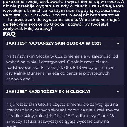
pokazanie swojej osobowości i wyróżnienie się w meczu. A
nic nie przebije wygrania rundy w clutchu ze skórką, która
wywołuje uśmiech za każdym razem, gdy ją wyposażasz.
Pamiętaj: w CS2 Glock-18 to coś więcej niż broń startowa
— to przestrzeń do wyrażania siebie. Więc śmiało, znajdź
perfekcyjną skórkę do Glocka i pozwól, by twój styl
zabłysnął. Miłej zabawy!
FAQ
JAKI JEST NAJTAŃSZY SKIN GLOCKA W CS2?
Najtańszy skin Glocka w CS2 zmienia się w zależności od
wahań na rynku i dostępności. Ogólnie rzecz biorąc,
podstawowe skórki, takie jak Glock-18 Wody gruntowe
czy Palnik Bunsena, należą do bardziej przystępnych
cenowo opcji.
JAKI JEST NAJDROŻSZY SKIN GLOCKA?
Najdroższy skin Glocka często zmienia się ze względu na
rzadkość konkretnych skórek i popyt na nie. Ekskluzywne
i rzadkie skiny, takie jak Glock-18 Gradient czy Glock-18
Smoczy Tatuaż, zazwyczaj osiągają wysokie ceny na