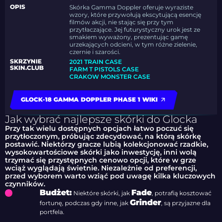
OPIS
Skórka Gamma Doppler oferuje wyraziste
wzory, które przywołują ekscytującą esencję
filmów akcji, nie stając się przy tym
przytłaczające. Jej futurystyczny urok jest ze
smakiem wyważony, prezentując gamę
urzekających odcieni, w tym różne zielenie,
czernie i szarości.
SKRZYNIE
2021 TRAIN CASE
SKIN.CLUB
FARM T PISTOLS CASE
CRAKOW MONSTER CASE
GLOCK-18 GAMMA DOPPLER PHASE 1 WIKI
Jak wybrać najlepsze skórki do Glocka
Przy tak wielu dostępnych opcjach łatwo poczuć się
przytłoczonym, próbując zdecydować, na którą skórkę
postawić. Niektórzy gracze lubią kolekcjonować rzadkie,
wysokowartościowe skórki jako inwestycję, inni wolą
trzymać się przystępnych cenowo opcji, które w grze
wciąż wyglądają świetnie. Niezależnie od preferencji,
przed wyborem warto wziąć pod uwagę kilka kluczowych
czynników.
Budżet:
Fade
Niektóre skórki, jak
, potrafią kosztować
Grinder
fortunę, podczas gdy inne, jak
, są przyjazne dla
portfela.