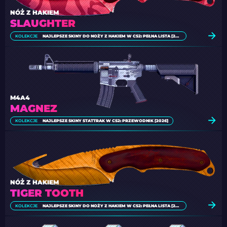
NÓŻ Z HAKIEM
SLAUGHTER
KOLEKCJE
NAJLEPSZE SKINY DO NOŻY Z HAKIEM W CS2: PEŁNA LISTA [2026]
M4A4
MAGNEZ
KOLEKCJE
NAJLEPSZE SKINY STATTRAK W CS2: PRZEWODNIK [2026]
NÓŻ Z HAKIEM
TIGER TOOTH
KOLEKCJE
NAJLEPSZE SKINY DO NOŻY Z HAKIEM W CS2: PEŁNA LISTA [2026]