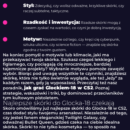
Styl:
Zdecyduj, czy wolisz odważne, krzykliwe skórki, czy
raczej subtelne, taktyczne.
Rzadkość i inwestycja:
Rzadsze skórki mogą z
czasem zyskać na wartości, co czyni je dobrą inwestycją.
Motyw:
Niezależnie od tego, czy kręci cię cyberpunk,
sztuka uliczna, czy science fiction — znajdzie się skórka
zgodna z twoim gustem.
Na koniec pomyśl o motywie lub klimacie, jaki ma
przekazywać twoja skórka. Szukasz czegoś lekkiego i
figlarnego, czy pociągają cię mroczniejsze, bardziej
tajemnicze projekty? Wybranie motywu pomoże zawęzić
wybór. Biorąc pod uwagę wszystkie te czynniki, znajdziesz
skórkę, która nie tylko świetnie wygląda, ale też „leży” za
każdym razem, gdy ją wyposażasz. Przeczytaj też nasz
jak grać Glockiem-18 w CS2
poradnik,
. Poznaj
strategie, wskazówki i triki, by dominować przeciwników
tym kultowym pistoletem.
Najlepsze skórki do Glocka-18 czekają
Skoro omówiliśmy już najlepsze skórki do Glocka-18 w CS2,
czas dodać stylu twojemu arsenałowi. Niezależnie od tego,
czy jesteś fanem eleganckiej Twilight Galaxy, czy
odważnej Bullet Queen, gdzieś czeka na ciebie idealna
skórka. Skórki to nie tylko kosmetyka — to sposób na