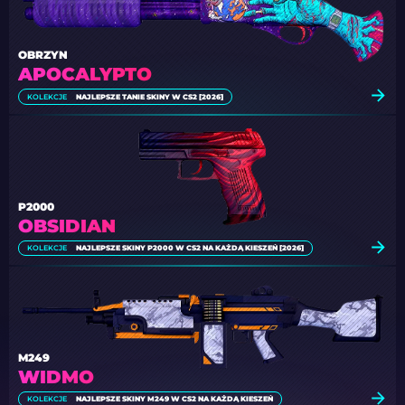
OBRZYN
APOCALYPTO
KOLEKCJE
NAJLEPSZE TANIE SKINY W CS2 [2026]
P2000
OBSIDIAN
KOLEKCJE
NAJLEPSZE SKINY P2000 W CS2 NA KAŻDĄ KIESZEŃ [2026]
M249
WIDMO
KOLEKCJE
NAJLEPSZE SKINY M249 W CS2 NA KAŻDĄ KIESZEŃ