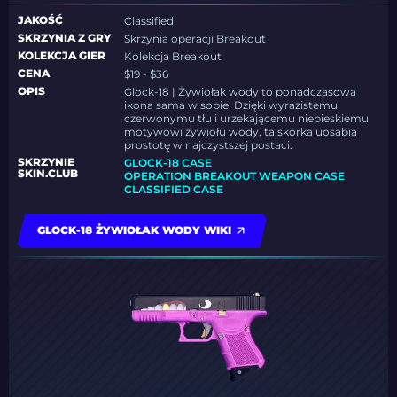
JAKOŚĆ
Classified
SKRZYNIA Z GRY
Skrzynia operacji Breakout
KOLEKCJA GIER
Kolekcja Breakout
CENA
$19 - $36
OPIS
Glock-18 | Żywiołak wody to ponadczasowa
ikona sama w sobie. Dzięki wyrazistemu
czerwonymu tłu i urzekającemu niebieskiemu
motywowi żywiołu wody, ta skórka uosabia
prostotę w najczystszej postaci.
SKRZYNIE
GLOCK-18 CASE
SKIN.CLUB
OPERATION BREAKOUT WEAPON CASE
CLASSIFIED CASE
GLOCK-18 ŻYWIOŁAK WODY WIKI