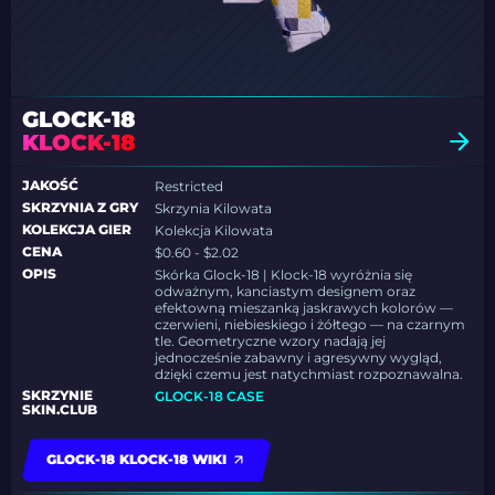
GLOCK-18
KLOCK-18
JAKOŚĆ
Restricted
SKRZYNIA Z GRY
Skrzynia Kilowata
KOLEKCJA GIER
Kolekcja Kilowata
CENA
$0.60 - $2.02
OPIS
Skórka Glock-18 | Klock-18 wyróżnia się
odważnym, kanciastym designem oraz
efektowną mieszanką jaskrawych kolorów —
czerwieni, niebieskiego i żółtego — na czarnym
tle. Geometryczne wzory nadają jej
jednocześnie zabawny i agresywny wygląd,
dzięki czemu jest natychmiast rozpoznawalna.
SKRZYNIE
GLOCK-18 CASE
SKIN.CLUB
GLOCK-18 KLOCK-18 WIKI