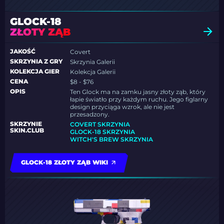
GLOCK-18
ZŁOTY ZĄB
JAKOŚĆ
Covert
SKRZYNIA Z GRY
Skrzynia Galerii
KOLEKCJA GIER
Kolekcja Galerii
CENA
$8 - $76
OPIS
Ten Glock ma na zamku jasny złoty ząb, który
łapie światło przy każdym ruchu. Jego figlarny
design przyciąga wzrok, ale nie jest
przesadzony.
SKRZYNIE
COVERT SKRZYNIA
SKIN.CLUB
GLOCK-18 SKRZYNIA
WITCH'S BREW SKRZYNIA
GLOCK-18 ZŁOTY ZĄB WIKI