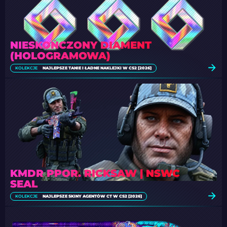
NIESKOŃCZONY DIAMENT
(HOLOGRAMOWA)
KOLEKCJE
NAJLEPSZE TANIE I ŁADNE NAKLEJKI W CS2 [2026]
KMDR PPOR. RICKSAW | NSWC
SEAL
KOLEKCJE
NAJLEPSZE SKINY AGENTÓW CT W CS2 [2026]