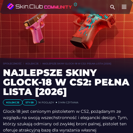
Z
SPOŁECZNOŚĆ
KOLEKCJE
NAJLEPSZE SKINY GLOCK-18 W CS2: PEŁNA LISTA [2026]
NAJLEPSZE SKINY
GLOCK-18 W CS2: PEŁNA
LISTA [2026]
KOLEKCJE
STY 09
1K
POGLĄDY
3 MIN CZYTANIA
Glock-18 jest cenionym pistoletem w CS2, pożądanym ze
względu na swoją wszechstronność i elegancki design. Tym,
którzy szukają odmiany od zwykłej broni palnej, pistolet ten
oferuje atrakcyjną bazę dla wyrażania własnej