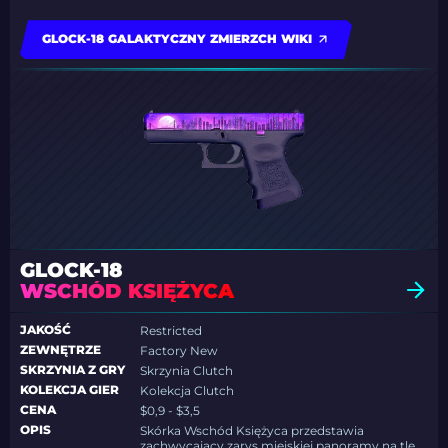
GLOCK-18 GALAKTYCZNY ZMIERZCH WIKI
GLOCK-18
WSCHÓD KSIĘŻYCA
JAKOŚĆ
Restricted
ZEWNĘTRZE
Factory New
SKRZYNIA Z GRY
Skrzynia Clutch
KOLEKCJA GIER
Kolekcja Clutch
CENA
$0,9 - $3,5
OPIS
Skórka Wschód Księżyca przedstawia
zachwycający zarys miejskiej panoramy na tle