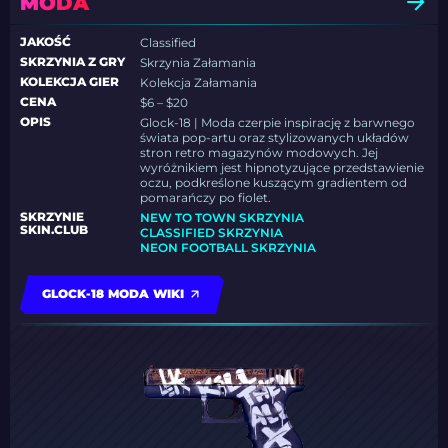
MODA
JAKOŚĆ
Classified
SKRZYNIA Z GRY
Skrzynia Załamania
KOLEKCJA GIER
Kolekcja Załamania
CENA
$6 – $20
OPIS
Glock-18 | Moda czerpie inspirację z barwnego
świata pop-artu oraz stylizowanych układów
stron retro magazynów modowych. Jej
wyróżnikiem jest hipnotyzujące przedstawienie
oczu, podkreślone kuszącym gradientem od
pomarańczy po fiolet.
SKRZYNIE
NEW TO TOWN SKRZYNIA
SKIN.CLUB
CLASSIFIED SKRZYNIA
NEON FOOTBALL SKRZYNIA
GLOCK-18 MODA WIKI