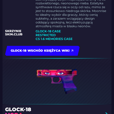
rozświetlonego, neonowego nieba. Estetyka
synthwave rzuca się w oczy od razu, mimo że
jest to stosunkowo niedroga skórka. Moonrise
to idealny wybór dla graczy, którzy cenią
subtelny, a zarazem wciągający design
oddający spokojną, lecz elektryzującą
atmosferę miasta w blasku neonów.
SKRZYNIE
GLOCK-18 CASE
SKIN.CLUB
RESTRICTED
CS 1.6 MEMORIES CASE
GLOCK-18 WSCHÓD KSIĘŻYCA WIKI
GLOCK-18