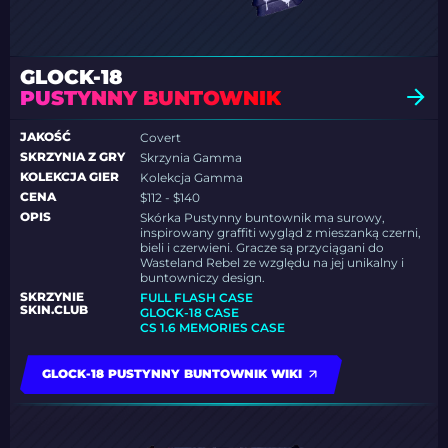
GLOCK-18
PUSTYNNY BUNTOWNIK
JAKOŚĆ
Covert
SKRZYNIA Z GRY
Skrzynia Gamma
KOLEKCJA GIER
Kolekcja Gamma
CENA
$112 - $140
OPIS
Skórka Pustynny buntownik ma surowy,
inspirowany graffiti wygląd z mieszanką czerni,
bieli i czerwieni. Gracze są przyciągani do
Wasteland Rebel ze względu na jej unikalny i
buntowniczy design.
SKRZYNIE
FULL FLASH CASE
SKIN.CLUB
GLOCK-18 CASE
CS 1.6 MEMORIES CASE
GLOCK-18 PUSTYNNY BUNTOWNIK WIKI