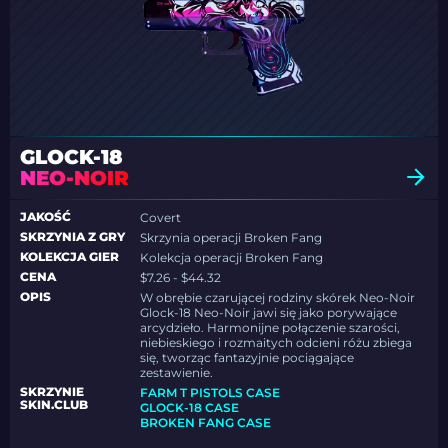
GLOCK-18
NEO-NOIR
JAKOŚĆ
Covert
SKRZYNIA Z GRY
Skrzynia operacji Broken Fang
KOLEKCJA GIER
Kolekcja operacji Broken Fang
CENA
$7.26 - $44.32
OPIS
W obrębie czarującej rodziny skórek Neo-Noir
Glock-18 Neo-Noir jawi się jako porywające
arcydzieło. Harmonijne połączenie szarości,
niebieskiego i rozmaitych odcieni różu zbiega
się, tworząc fantazyjnie pociągające
zestawienie.
SKRZYNIE
FARM T PISTOLS CASE
SKIN.CLUB
GLOCK-18 CASE
BROKEN FANG CASE