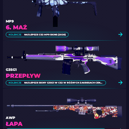
MP9
6. MAŹ
KOLEKCJE
NAJLEPSZE CS2 MP9 SKINS [2026]
G3SG1
PRZEPŁYW
KOLEKCJE
NAJLEPSZE SKINY G3SG1 W CS2 W RÓŻNYCH ZAKRESACH CENOWYCH
AWP
ŁAPA