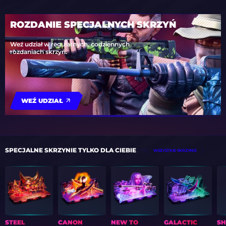
ROZDANIE SPECJALNYCH SKRZYŃ
Weź udział w regularnych, codziennych
rozdaniach skrzyń.
WEŹ UDZIAŁ
SPECJALNE SKRZYNIE TYLKO DLA CIEBIE
WSZYSTKIE SKRZYNIE
STEEL
CANON
NEW TO
GALACTIC
S