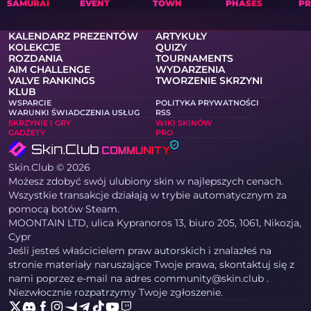
SAMURAI
EVENT
TOWN
PHASES
PR
KALENDARZ PREZENTÓW
ARTYKUŁY
KOLEKCJE
QUIZY
ROZDANIA
TOURNAMENTS
AIM CHALLENGE
WYDARZENIA
VALVE RANKINGS
TWORZENIE SKRZYNI
KLUB
WSPARCIE
POLITYKA PRYWATNOŚCI
WARUNKI ŚWIADCZENIA USŁUG
RSS
SKRZYNIE I GRY
WIKI SKINÓW
GADŻETY
PRO
Skin.Club © 2026
Możesz zdobyć swój ulubiony skin w najlepszych cenach.
Wszystkie transakcje działają w trybie automatycznym za
pomocą botów Steam.
MOONTAIN LTD, ulica Kypranoros 13, biuro 205, 1061, Nikozja,
Cypr
Jeśli jesteś właścicielem praw autorskich i znalazłeś na
stronie materiały naruszające Twoje prawa, skontaktuj się z
nami poprzez e-mail na adres community@skin.club .
Niezwłocznie rozpatrzymy Twoje zgłoszenie.