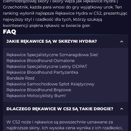
ciemnobrązowej skóry i skóry węża jak Rękawice Hydra |
Grzechotnik, każda para wnosi do gry wyjątkowy urok. Ten
ranking wyłonił najlepsze Rękawice Hydra w CS2, prezentując
najwyższy styl i rzadkość dla tych, którzy szukają
kwintesencji piękna rękawic w świecie gier.
FAQ
JAKIE RĘKAWICE SĄ W SKRZYNI HYDRA?
Rękawice Specjalistyczne Szmaragdowa Sieć
Rękawice Bloodhound Osmalone
Rękawice Specjalistyczne Leśny DDPAT
Rękawice Bloodhound Partyzantka
Bandaże Rzeź
Rękawice Samochodowe Splot Księżycowy
Rękawice Bloodhound Brązowe
Rękawice Motocyklisty Bum!
DLACZEGO RĘKAWICE W CS2 SĄ TAKIE DROGIE?
W CS2 noże i rękawice są powszechnie uznawane za
najdroższe skiny. Ich wysoka cena wynika z ich rzadkości,