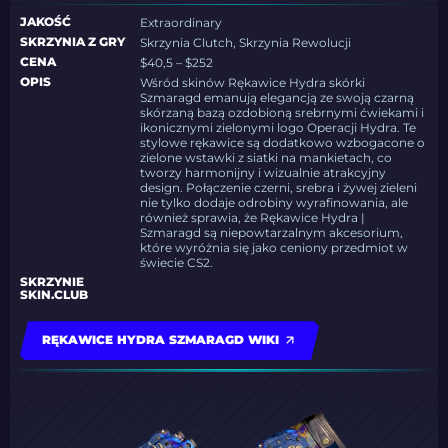
JAKOŚĆ
Extraordinary
SKRZYNIA Z GRY
Skrzynia Clutch, Skrzynia Rewolucji
CENA
$40,5 – $252
OPIS
Wśród skinów Rękawice Hydra skórki
Szmaragd emanują elegancją ze swoją czarną
skórzaną bazą ozdobioną srebrnymi ćwiekami i
ikonicznymi zielonymi logo Operacji Hydra. Te
stylowe rękawice są dodatkowo wzbogacone o
zielone wstawki z siatki na mankietach, co
tworzy harmonijny i wizualnie atrakcyjny
design. Połączenie czerni, srebra i żywej zieleni
nie tylko dodaje odrobiny wyrafinowania, ale
również sprawia, że Rękawice Hydra |
Szmaragd są niepowtarzalnym akcesorium,
które wyróżnia się jako ceniony przedmiot w
świecie CS2.
SKRZYNIE
SKIN.CLUB
RĘKAWICE HYDRA SZMARAGD WIKI