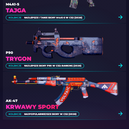
M4A1-S
TAJGA
KOLEKCJE
NAJLEPSZE I TANIE SKINY M4A1-S W CS2 [2026]
P90
TRYGON
KOLEKCJE
NAJLEPSZE SKINY P90 W CS2: RANKING [2026]
AK-47
KRWAWY SPORT
KOLEKCJE
NAJPOPULARNIEJSZE SKINY W CS2 [2026]