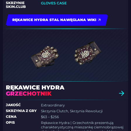
SKRZYNIE
GLOVES CASE
SKIN.CLUB
RĘKAWICE HYDRA STAL NAWĘGLANA WIKI
RĘKAWICE HYDRA
GRZECHOTNIK
JAKOŚĆ
Extraordinary
SKRZYNIA Z GRY
Skrzynia Clutch, Skrzynia Rewolucji
CENA
$63 – $256
OPIS
Rękawice Hydra | Grzechotnik prezentują
charakterystyczną mieszankę ciemnobrązowej