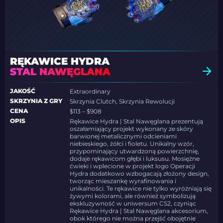
RĘKAWICE HYDRA
STAL NAWĘGLANA
JAKOŚĆ
Extraordinary
SKRZYNIA Z GRY
Skrzynia Clutch, Skrzynia Rewolucji
CENA
$113 – $908
OPIS
Rękawice Hydra | Stal Nawęglana prezentują
oszałamiający projekt wykonany ze skóry
barwionej metalicznymi odcieniami
niebieskiego, żółci i fioletu. Unikalny wzór,
przypominający utwardzoną powierzchnię,
dodaje rękawicom głębi i luksusu. Mosiężne
ćwieki i wplecione w projekt logo Operacji
Hydra dodatkowo wzbogacają złożony design,
tworząc mieszankę wyrafinowania i
unikalności. Te rękawice nie tylko wyróżniają się
żywymi kolorami, ale również symbolizują
ekskluzywność w uniwersum CS2, czyniąc
Rękawice Hydra | Stal Nawęglana akcesorium,
obok którego nie można przejść obojętnie