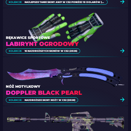
KOLEKCJE
NAJLEPSZE TANIE SKINY AWP W CS2 PONIŻEJ 10 DOLARÓW [2026]
RĘKAWICE SPORTOWE
LABIRYNT OGRODOWY
KOLEKCJE
16 NAJDROŻSZYCH SKINÓW W CS2 (2026)
NÓŻ MOTYLKOWY
DOPPLER BLACK PEARL
KOLEKCJE
NAJDROŻSZE SKINY NOŻY W CS2 [2026]