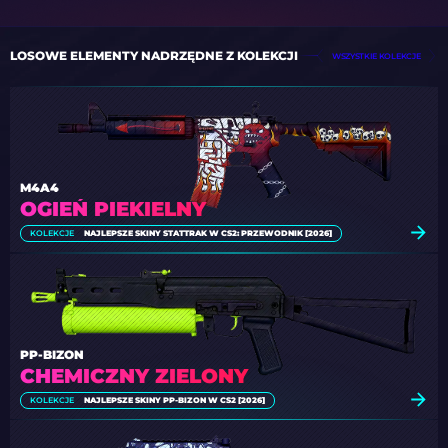
LOSOWE ELEMENTY NADRZĘDNE Z KOLEKCJI
WSZYSTKIE KOLEKCJE
M4A4
OGIEŃ PIEKIELNY
KOLEKCJE
NAJLEPSZE SKINY STATTRAK W CS2: PRZEWODNIK [2026]
PP-BIZON
CHEMICZNY ZIELONY
KOLEKCJE
NAJLEPSZE SKINY PP-BIZON W CS2 [2026]