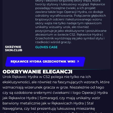
skóry i beżowo-brązowej skóry węża, która
tworzy stylowy i luksusowy wygląd. Rękawice
posiadają mosiężne ćwieki, a ich projekt
zawiera także logo Operacji Hydra, co dodaje
odrobiny wyrafinowania. Połączenie głębokich
brązowych odcieni i teksturowanego wzoru
skóry węża nie tylko nadaje tym rękawicom
unikalny wizualny urok, ale również
pozycjonuje je jako ekskluzywne i poszukiwane
akcesorium w świecie CS2. Rękawice Hydra |
Grzechotnik wyróżniają się jako symbol stylu i
rzadkości wśród graczy.
SKRZYNIE
GLOVES CASE
SKIN.CLUB
RĘKAWICE HYDRA GRZECHOTNIK WIKI
ODKRYWANIE ELEGANCJI
Urok Rękawic Hydra w CS2 polega nie tylko na ich
ekskluzywności, ale również na fascynujących wzorach, które
wzmacniają wizerunek gracza w grze. Niezależnie od tego
czy są ozdobione srebrnymi ćwiekami i logo Operacji Hydra
jak Rękawice Hydra | Szmaragd, czy mają unikalny wzór
barwiony metalicznie jak w Rękawicach Hydra | Stal
Nawęglana, czy też prezentują luksusową mieszankę