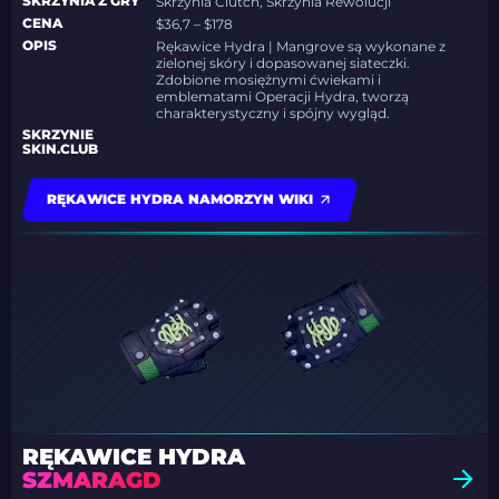
SKRZYNIA Z GRY
Skrzynia Clutch, Skrzynia Rewolucji
CENA
$36,7 – $178
OPIS
Rękawice Hydra | Mangrove
są wykonane z
zielonej skóry i dopasowanej siateczki.
Zdobione mosiężnymi ćwiekami i
emblematami Operacji Hydra, tworzą
charakterystyczny i spójny wygląd.
SKRZYNIE
SKIN.CLUB
RĘKAWICE HYDRA NAMORZYN WIKI
RĘKAWICE HYDRA
SZMARAGD