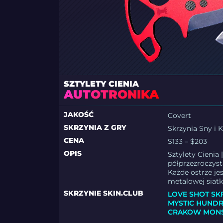
SZTYLETY CIENIA
AUTOTRONIKA
JAKOŚĆ
Covert
SKRZYNIA Z GRY
Skrzynia Sny i 
CENA
$133 – $203
OPIS
Sztylety Cienia
półprzezroczyst
Każde ostrze je
metalowej siatki
SKRZYNIE SKIN.CLUB
LOVE SHOT SK
MYSTIC HUNDR
CRAKOW MONS