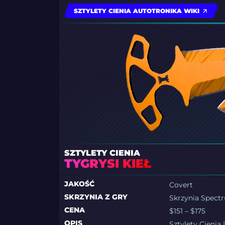
SZTYLETY CIENIA AUTOTRONIKA WIKI
SZTYLETY CIENIA
TYGRYSI KIEŁ
JAKOŚĆ
Covert
SKRZYNIA Z GRY
Skrzynia Spect
CENA
$151 – $175
OPIS
Sztylety Cienia 