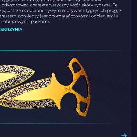
 odwzorować charakterystyczny wzór skóry tygrysa. Te
ntują ostrza ozdobione żywym motywem tygrysich pręg, z
ntrastem pomiędzy jasnopomarańczowymi odcieniami a
mnobrązowymi paskami.
SKRZYNIA