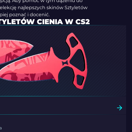
 opcją. Aby pomóc w tym dążeniu do
elekcję najlepszych skinów Sztyletów
iej poznać i docenić.
TYLETÓW CIENIA W CS2
a