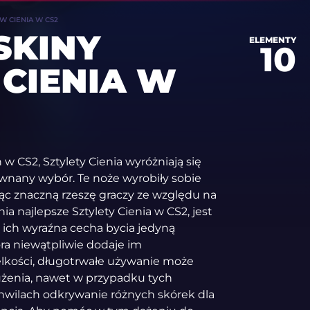
W CIENIA W CS2
SKINY
ELEMENTY
10
CIENIA W
 CS2, Sztylety Cienia wyróżniają się
ównany wybór. Te noże wyrobiły sobie
ąc znaczną rzeszę graczy ze względu na
ia najlepsze Sztylety Cienia w CS2, jest
że ich wyraźna cecha bycia jedyną
óra niewątpliwie dodaje im
lkości, długotrwałe używanie może
nużenia, nawet w przypadku tych
chwilach odkrywanie różnych skórek dla