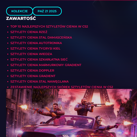
KOLEKCJE
PAŹ 21 2025
ZAWARTOŚĆ
TOP 10 NAJLEPSZYCH SZTYLETÓW CIENIA W CS2
SZTYLETY CIENIA RZEŹ
SZTYLETY CIENIA STAL DAMASCEŃSKA
SZTYLETY CIENIA AUTOTRONIKA
SZTYLETY CIENIA TYGRYSI KIEŁ
SZTYLETY CIENIA WIEDZA
SZTYLETY CIENIA SZKARŁATNA SIEĆ
SZTYLETY CIENIA MARMURKOWY GRADIENT
SZTYLETY CIENIA DOPPLER
SZTYLETY CIENIA GRADIENT
SZTYLETY CIENIA STAL NAWĘGLANA
ZESTAWIENIE NAJLEPSZYCH SKÓREK SZTYLETÓW CIENIA W CS2