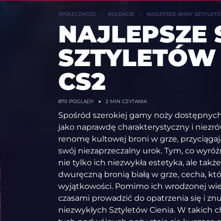
SPOŁECZNOŚĆ
KOLEKCJE
NAJLEPSZE SKINY SZTYLETÓ
NAJLEPSZE 
SZTYLETÓW 
CS2
870
POGLĄDY
2 MIN CZYTANIA
Spośród szerokiej gamy noży dostępnych w
jako naprawdę charakterystyczny i niezr
renomę kultowej broni w grze, przyciągaj
swój niezaprzeczalny urok. Tym, co wyróżn
nie tylko ich niezwykła estetyka, ale tak
dwuręczną bronią białą w grze, cecha, kt
wyjątkowości. Pomimo ich wrodzonej wie
czasami prowadzić do opatrzenia się i z
niezwykłych Sztyletów Cienia. W takich 