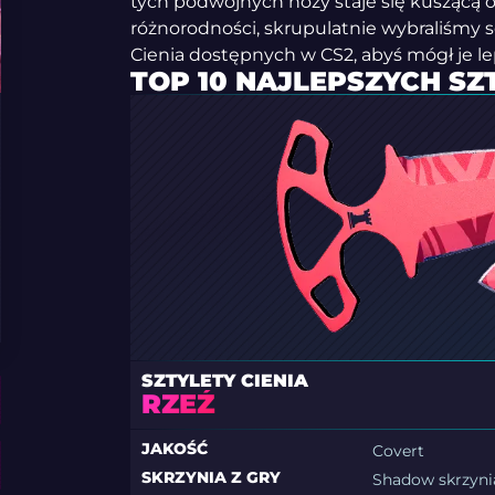
tych podwójnych noży staje się kuszącą
różnorodności, skrupulatnie wybraliśmy s
Cienia dostępnych w CS2, abyś mógł je lep
TOP 10 NAJLEPSZYCH SZ
SZTYLETY CIENIA
RZEŹ
JAKOŚĆ
Covert
SKRZYNIA Z GRY
Shadow skrzyni