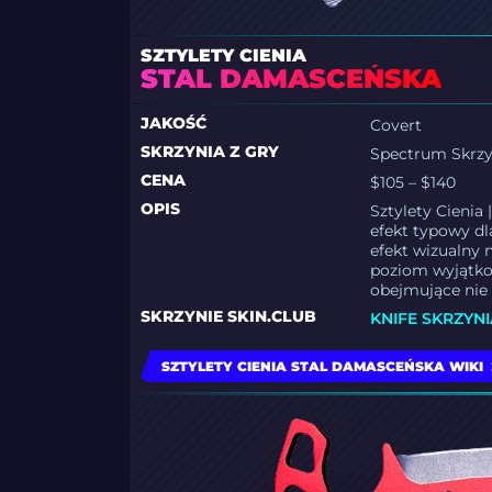
SZTYLETY CIENIA
STAL DAMASCEŃSKA
JAKOŚĆ
Covert
SKRZYNIA Z GRY
Spectrum Skrzy
CENA
$105 – $140
OPIS
Sztylety Cienia
efekt typowy dl
efekt wizualny 
poziom wyjątkow
obejmujące nie 
SKRZYNIE SKIN.CLUB
KNIFE SKRZYNI
SZTYLETY CIENIA STAL DAMASCEŃSKA WIKI