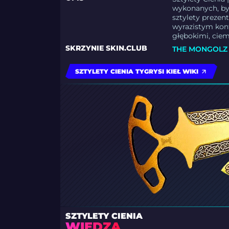
wykonanych, by
sztylety preze
wyrazistym ko
głębokimi, cie
SKRZYNIE SKIN.CLUB
THE MONGOLZ 
SZTYLETY CIENIA TYGRYSI KIEŁ WIKI
SZTYLETY CIENIA
WIEDZA