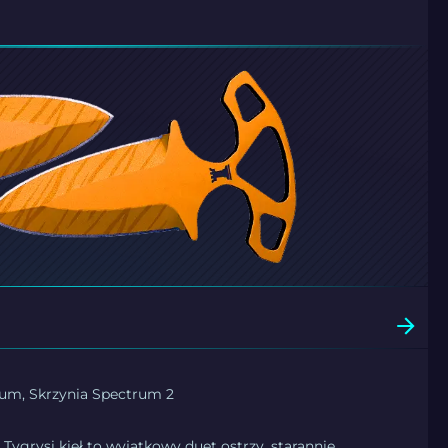
rum, Skrzynia Spectrum 2
| Tygrysi kieł to wyjątkowy duet ostrzy, starannie