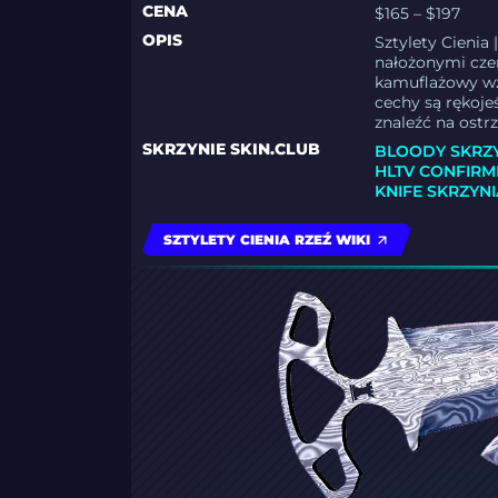
CENA
$165 – $197
OPIS
Sztylety Cieni
nałożonymi cz
kamuflażowy wzó
cechy są rękoje
znaleźć na ostr
SKRZYNIE SKIN.CLUB
BLOODY SKRZ
HLTV CONFIRM
KNIFE SKRZYNI
SZTYLETY CIENIA RZEŹ WIKI