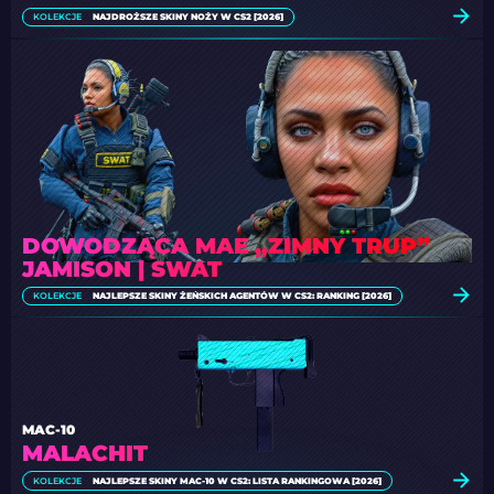
KOLEKCJE
NAJDROŻSZE SKINY NOŻY W CS2 [2026]
DOWODZĄCA MAE „ZIMNY TRUP”
JAMISON | SWAT
KOLEKCJE
NAJLEPSZE SKINY ŻEŃSKICH AGENTÓW W CS2: RANKING [2026]
MAC-10
MALACHIT
KOLEKCJE
NAJLEPSZE SKINY MAC-10 W CS2: LISTA RANKINGOWA [2026]