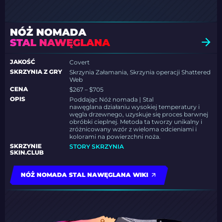
NÓŻ NOMADA
STAL NAWĘGLANA
JAKOŚĆ
Covert
SKRZYNIA Z GRY
Skrzynia Załamania, Skrzynia operacji Shattered
Web
CENA
$267 – $705
OPIS
Poddając Nóż nomada | Stal
nawęglana działaniu wysokiej temperatury i
węgla drzewnego, uzyskuje się proces barwnej
obróbki cieplnej. Metoda ta tworzy unikalny i
zróżnicowany wzór z wieloma odcieniami i
kolorami na powierzchni noża.
SKRZYNIE
STORY SKRZYNIA
SKIN.CLUB
NÓŻ NOMADA STAL NAWĘGLANA WIKI