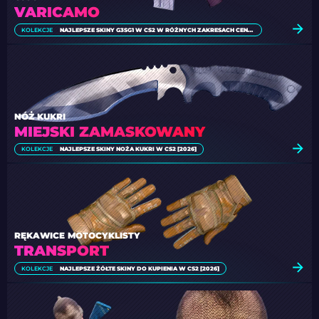
VARICAMO
KOLEKCJE
NAJLEPSZE SKINY G3SG1 W CS2 W RÓŻNYCH ZAKRESACH CENOWYCH
NÓŻ KUKRI
MIEJSKI ZAMASKOWANY
KOLEKCJE
NAJLEPSZE SKINY NOŻA KUKRI W CS2 [2026]
RĘKAWICE MOTOCYKLISTY
TRANSPORT
KOLEKCJE
NAJLEPSZE ŻÓŁTE SKINY DO KUPIENIA W CS2 [2026]