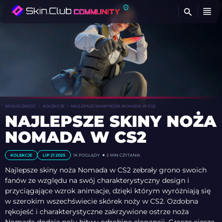
Z
SPOŁECZNOŚĆ
KOLEKCJE
NAJLEPSZE SKINY NOŻA NOMADA W CS2
NAJLEPSZE SKINY NOŻA
NOMADA W CS2
KOLEKCJE
LIP 21 2025
1K
POGLĄDY
2 MIN CZYTANIA
Najlepsze skiny noża Nomada w CS2 zebrały grono swoich
fanów ze względu na swój charakterystyczny design i
przyciągające wzrok animacje, dzięki którym wyróżniają się
w szerokim wszechświecie skórek noży w CS2. Ozdobna
rękojeść i charakterystyczne zakrzywione ostrze noża