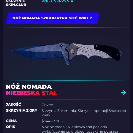
SKRZYNIE
KNIFE SKRZYNIA
SKIN.CLUB
NÓŻ NOMADA SZKARŁATNA SIEĆ WIKI
NÓŻ NOMADA
NIEBIESKA STAL
JAKOŚĆ
Covert
SKRZYNIA Z GRY
Skrzynia Załamania, Skrzynia operacji Shattered
Web
CENA
$344 – $705
OPIS
Nóż nomada | Niebieska stal posiada
wykończenie cold blued, uzyskane poprzez