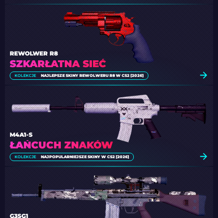
REWOLWER R8
SZKARŁATNA SIEĆ
KOLEKCJE
NAJLEPSZE SKINY REWOLWERU R8 W CS2 [2026]
M4A1-S
ŁAŃCUCH ZNAKÓW
KOLEKCJE
NAJPOPULARNIEJSZE SKINY W CS2 [2026]
G3SG1