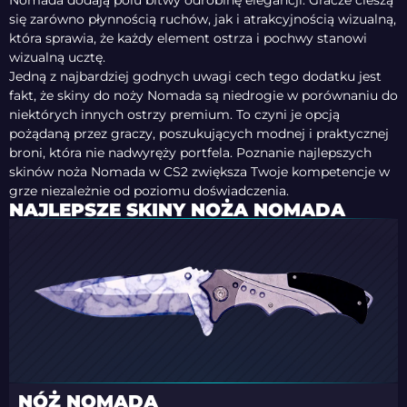
Nomada dodają polu bitwy odrobinę elegancji. Gracze cieszą
się zarówno płynnością ruchów, jak i atrakcyjnością wizualną,
która sprawia, że ​​każdy element ostrza i pochwy stanowi
wizualną ucztę.
Jedną z najbardziej godnych uwagi cech tego dodatku jest
fakt, że skiny do noży Nomada są niedrogie w porównaniu do
niektórych innych ostrzy premium. To czyni je opcją
pożądaną przez graczy, poszukujących modnej i praktycznej
broni, która nie nadwyręży portfela. Poznanie najlepszych
skinów noża Nomada w CS2 zwiększa Twoje kompetencje w
grze niezależnie od poziomu doświadczenia.
NAJLEPSZE SKINY NOŻA NOMADA
NÓŻ NOMADA