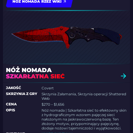
NÓŻ NOMADA RZEŹ WIKI
NÓŻ NOMADA
SZKARŁATNA SIEĆ
JAKOŚĆ
Covert
SKRZYNIA Z GRY
Skrzynia Załamania, Skrzynia operacji Shattered
Web
CENA
$270 – $1,656
OPIS
Nóż nomada | Szkarłatna sieć to efektowny skin
z hydrograficznym wzorem pajęczej sieci
nałożonym na jaskrawoczerwoną bazę. Ten
złożony motyw, przypominający pajęczynę,
dodaje nożowi tajemniczości i wyjątkowości.