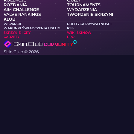
KOLEKCJE
QUIZY
ROZDANIA
TOURNAMENTS
AIM CHALLENGE
WYDARZENIA
VALVE RANKINGS
TWORZENIE SKRZYNI
KLUB
WSPARCIE
POLITYKA PRYWATNOŚCI
WARUNKI ŚWIADCZENIA USŁUG
RSS
SKRZYNIE I GRY
WIKI SKINÓW
GADŻETY
PRO
Skin.Club © 2026
Możesz zdobyć swój ulubiony skin w najlepszych cenach.
Wszystkie transakcje działają w trybie automatycznym za
pomocą botów Steam.
MOONTAIN LTD, ulica Kypranoros 13, biuro 205, 1061, Nikozja,
Cypr
Jeśli jesteś właścicielem praw autorskich i znalazłeś na
stronie materiały naruszające Twoje prawa, skontaktuj się z
nami poprzez e-mail na adres community@skin.club .
Niezwłocznie rozpatrzymy Twoje zgłoszenie.
SKRZYNIA NA NÓŻ
SKRZYNIA AWP
SKRZYNIA AGENTA