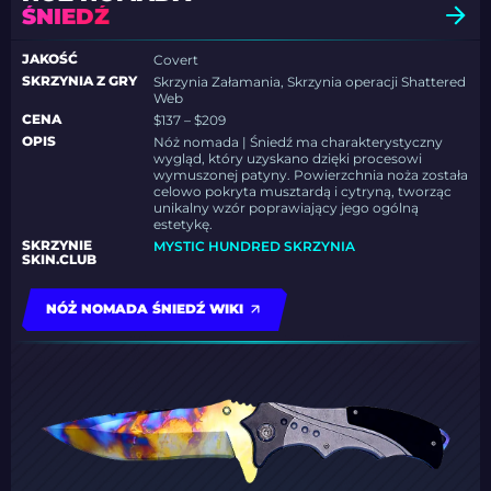
ŚNIEDŹ
JAKOŚĆ
Covert
SKRZYNIA Z GRY
Skrzynia Załamania, Skrzynia operacji Shattered
Web
CENA
$137 – $209
OPIS
Nóż nomada | Śniedź ma charakterystyczny
wygląd, który uzyskano dzięki procesowi
wymuszonej patyny. Powierzchnia noża została
celowo pokryta musztardą i cytryną, tworząc
unikalny wzór poprawiający jego ogólną
estetykę.
SKRZYNIE
MYSTIC HUNDRED SKRZYNIA
SKIN.CLUB
NÓŻ NOMADA ŚNIEDŹ WIKI