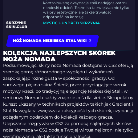
kontrolowaną oksydację stali nadającą ostrzu
niebieski odcień. Technika ta zwiększa nie tylko
walory estetyczne, ale także trwałość i
odporność na korozję.
SKRZYNIE
MYSTIC HUNDRED SKRZYNIA
SKIN.CLUB
NÓŻ NOMADA NIEBIESKA STAL WIKI
KOLEKCJA NAJLEPSZYCH SKÓREK
NOŻA NOMADA
Podsumowując, skiny noża Nomada dostępne w CS2 oferują
szeroką gamę różnorodnego wyglądu i wykończeń,
zaspokajając różne gusta w społeczności graczy. Od
surowego piękna skina Śniedź, przez przyciągające wzrok
motywy Rzezi, po tradycyjną elegancję Niebieskiej Stali, w
serii noży Nomada każdy znajdzie coś dla siebie. Skrupulatny
kunszt ukazany w technikach projektów takich jak Gradient i
Stal Nawęglana zwiększa atrakcyjność tych skórek, czyniąc je
pożądanym dodatkiem do kolekcji każdego gracza.
Ulepszanie rozgrywki w CS2 za pomocą najlepszych skinów
noża Nomada w CS2 dodaje Twojej wirtualnej broni nie tylko
wyrafinowania, ale także funkcjonalności.