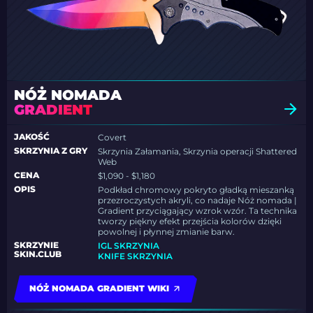
NÓŻ NOMADA
GRADIENT
JAKOŚĆ
Covert
SKRZYNIA Z GRY
Skrzynia Załamania, Skrzynia operacji Shattered
Web
CENA
$1,090 - $1,180
OPIS
Podkład chromowy pokryto gładką mieszanką
przezroczystych akryli, co nadaje Nóż nomada |
Gradient przyciągający wzrok wzór. Ta technika
tworzy piękny efekt przejścia kolorów dzięki
powolnej i płynnej zmianie barw.
SKRZYNIE
IGL SKRZYNIA
SKIN.CLUB
KNIFE SKRZYNIA
NÓŻ NOMADA GRADIENT WIKI