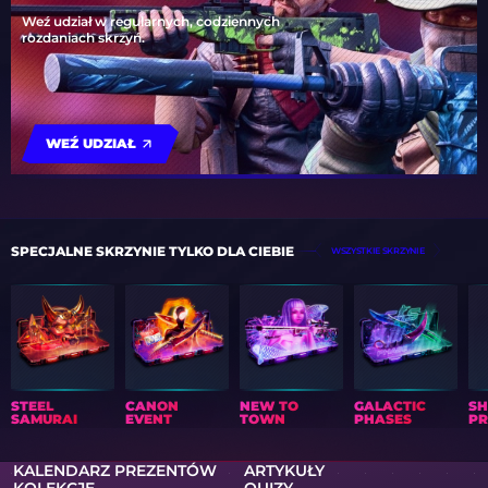
Weź udział w regularnych, codziennych
rozdaniach skrzyń.
WEŹ UDZIAŁ
SPECJALNE SKRZYNIE TYLKO DLA CIEBIE
WSZYSTKIE SKRZYNIE
STEEL
CANON
NEW TO
GALACTIC
S
SAMURAI
EVENT
TOWN
PHASES
PR
KALENDARZ PREZENTÓW
ARTYKUŁY