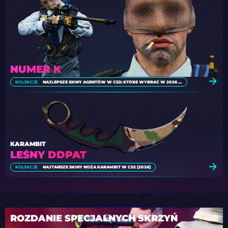
NUMER K
KOLEKCJE
NAJLEPSZE SKINY AGENTÓW W CS2: KTÓRE WYBRAĆ W 2026 ROKU?
KARAMBIT
LEŚNY DDPAT
KOLEKCJE
NAJTAŃSZE SKINY NOŻA KARAMBIT W CS2 [2026]
ROZDANIE SPECJALNYCH SKRZYŃ