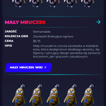
MAŁY MRUCZEK
JAKOŚĆ
Remarkable
KOLEKCJA GIER
Zawieszki Brakujące ogniwo
CENA
$5.75
OPIS
Mały mruczek to urocza zawieszka w kształcie
kota, która dodaje broni słodkiego akcentu. Jej
figlarny i ujmujący design spodoba się zarówno
kociarzom, jak i graczom casualowym.
MAŁY MRUCZEK WIKI