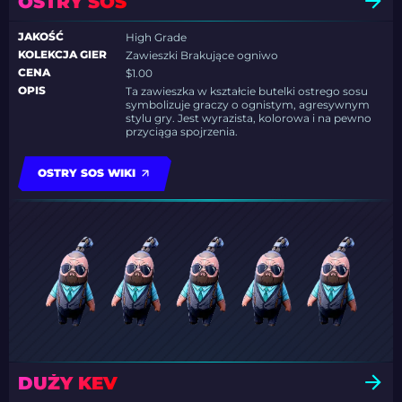
OSTRY SOS
JAKOŚĆ
High Grade
KOLEKCJA GIER
Zawieszki Brakujące ogniwo
CENA
$1.00
OPIS
Ta zawieszka w kształcie butelki ostrego sosu
symbolizuje graczy o ognistym, agresywnym
stylu gry. Jest wyrazista, kolorowa i na pewno
przyciąga spojrzenia.
OSTRY SOS WIKI
DUŻY KEV