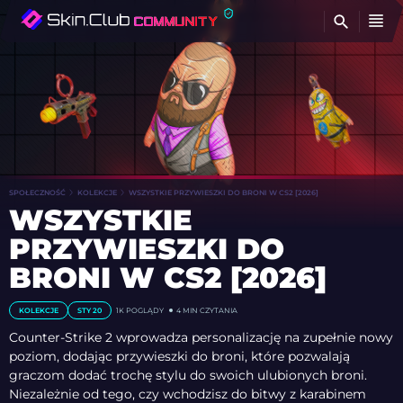
Z
SPOŁECZNOŚĆ
KOLEKCJE
WSZYSTKIE PRZYWIESZKI DO BRONI W CS2 [2026]
WSZYSTKIE
PRZYWIESZKI DO
BRONI W CS2 [2026]
KOLEKCJE
STY 20
1K POGLĄDY
4 MIN CZYTANIA
Counter-Strike 2 wprowadza personalizację na zupełnie nowy
poziom, dodając przywieszki do broni, które pozwalają
graczom dodać trochę stylu do swoich ulubionych broni.
Niezależnie od tego, czy wchodzisz do bitwy z karabinem