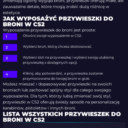
zmieniają ogólny wygląd broni, przywieszki oferują małe, ale
zauważalne detale, które mogą zrobić dużą różnicę w
estetyce.
JAK WYPOSAŻYĆ PRZYWIESZKI DO
BRONI W CS2
Wyposażenie przywieszek do broni jest proste:
Otwórz swoje wyposażenie w CS2.
Wybierz broń, którą chcesz dostosować.
Wybierz slot na przywieszkę i wybierz swoją ulubioną
przywieszkę z dostępnych opcji.
Kliknij, aby potwierdzić, a przywieszka zostanie
przymocowana do twojej broni w grze.
Możesz mieszać i dopasowywać przywieszki na swoich
broniach lub zachować spójny styl dla całego swojego
wyposażenia. Dla tych, którzy lubią zmieniać swój styl,
przywieszki w CS2 oferują świeży sposób na personalizację
karabinów, pistoletów i innych broni.
LISTA WSZYSTKICH PRZYWIESZEK DO
BRONI W CS2