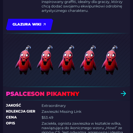
inspirowany graffiti, idealny dla graczy, którzy
chcą dodać swojemu ekwipunkowi odrobinę
artystycznego charakteru.
GLAZURA WIKI
PSALCESON PIKANTNY
JAKOŚĆ
Extraordinary
KOLEKCJA GIER
Zawieszki Missing Link
CENA
$53.49
OPIS
Zaciekła, ognista zawieszka w kształcie wilka,
nawiązująca do ikonicznego wzoru „Howl” ze
skinów CS. Jest odważna, agresywna i idealna