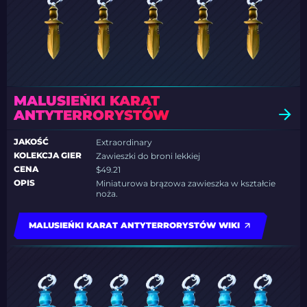
MALUSIEŃKI KARAT
ANTYTERRORYSTÓW
JAKOŚĆ
Extraordinary
KOLEKCJA GIER
Zawieszki do broni lekkiej
CENA
$49.21
OPIS
Miniaturowa brązowa zawieszka w kształcie
noża.
MALUSIEŃKI KARAT ANTYTERRORYSTÓW WIKI