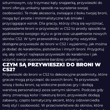
szturmowym, czy trzymasz kąty snajperką, przywieszki do
broni oferują unikalny sposób na wyrażenie swojej
osobowości. Te małe akcesoria, zwisające z boku twojej broni,
mogą być proste i minimalistyczne lub śmiałe i
przyciągające wzrok. Dla graczy, którzy chcą się wyróżniać,
wyposażenie broni w przywieszki w CS2 to prosty sposób na
podniesienie swojego stylu w grze oraz uzupełnienie nowych
skinów CS2. W tym przewodniku przejrzymy wszystkie
dostępne przywieszki do broni w CS2 i wyjaśnimy, jak można
je dodać do karabinów, pistoletów i innych broni. Przygotuj
się, aby odkryć najlepsze przywieszki do karabinów i jak
uczynić swoje wyposażenie bardziej unikalnym.
CZYM SĄ PRZYWIESZKI DO BRONI W
CS2?
Przywieszki do broni w CS2 to dekoracyjne przedmioty, które
gracze mogą przyczepić do swoich broni. Te przywieszki
wiszą z boku broni, są widoczne podczas gry i dodają
warstwę personalizacji poza samymi skinami. Podczas gdy
skiny zmieniają kolor i teksturę broni, przywieszki dodają
zabawny, często tematyczny akcent, który odzwierciedla
twój styl i osobowość. W przeciwieństwie do skinów, które