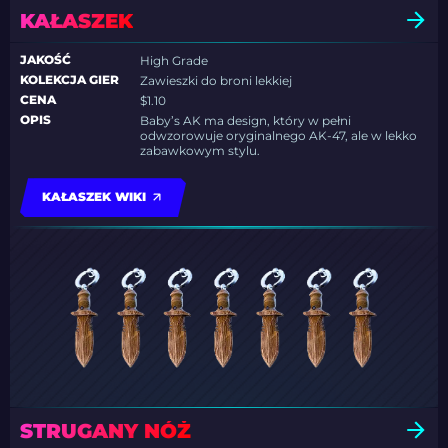
KAŁASZEK
JAKOŚĆ
High Grade
KOLEKCJA GIER
Zawieszki do broni lekkiej
CENA
$1.10
OPIS
Baby’s AK ma design, który w pełni
odwzorowuje oryginalnego AK-47, ale w lekko
zabawkowym stylu.
KAŁASZEK WIKI
STRUGANY NÓŻ