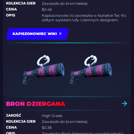
KOLEKCJA GIER
Zawieszki do broni lekkiej
CENA
$0.46
OPIS
Kapiszonowiec to zawieszka w kształcie Tec-9 z
żółtym wylotem lufy i ciemnym designem.
KAPISZONOWIEC WIKI
BROŃ DZIERGANA
JAKOŚĆ
High Grade
KOLEKCJA GIER
Zawieszki do broni lekkiej
CENA
$0.38
OPIS
Zawieszka Broń dziergana to wysokiej jakości