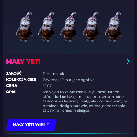
MAŁY YETI
JAKOŚĆ
Remarkable
KOLEKCJA GIER
Zawieszki Brakujące ogniwo
CENA
$1.87
OPIS
Mały yeti to zawieszka w stylu sasquatcha,
która dodaje twojemu loadoutowi odrobinę
tajemnicy i legendy. Mały, ale dopracowany w
detalach design sprawia, że jest jednocześnie
zabawna i onieśmielająca.
MAŁY YETI WIKI