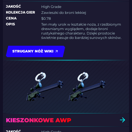
JAKOŚĆ
High Grade
KOLEKCJA GIER
Zawieszki do broni lekkiej
CENA
$0.78
OPIS
Ten mały urok w kształcie noża, z rzeźbionym
drewnianym wyglądem, dodaje broni
rustykalnego charakteru. Dzięki prostocie
świetnie pasuje do bardziej surowych skinów.
STRUGANY NÓŻ WIKI
KIESZONKOWE AWP
JAKOŚĆ
High Grade