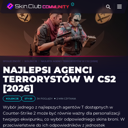
Z
SPOŁECZNOŚĆ
KOLEKCJE
NAJLEPSI AGENCI TERRORYSTÓW W CS2 [2026]
NAJLEPSI AGENCI
TERRORYSTÓW W CS2
[2026]
KOLEKCJE
STY 09
3K POGLĄDY
2 MIN CZYTANIA
Wybór jednego z najlepszych agentów T dostępnych w
Counter-Strike 2 może być równie ważny dla personalizacji
twojego ekwipunku, co wybór odpowiedniego skina broni. W
przeciwieństwie do ich odpowiedników z jednostek