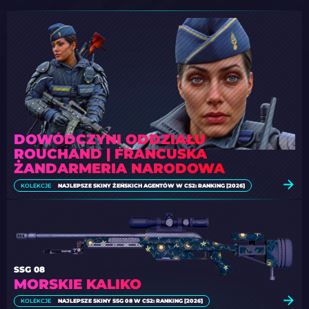
DOWÓDCZYNI ODDZIAŁU
ROUCHAND | FRANCUSKA
ŻANDARMERIA NARODOWA
KOLEKCJE
NAJLEPSZE SKINY ŻEŃSKICH AGENTÓW W CS2: RANKING [2026]
SSG 08
MORSKIE KALIKO
KOLEKCJE
NAJLEPSZE SKINY SSG 08 W CS2: RANKING [2026]