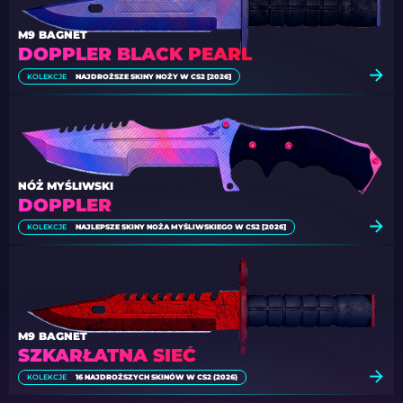
M9 BAGNET
DOPPLER BLACK PEARL
KOLEKCJE
NAJDROŻSZE SKINY NOŻY W CS2 [2026]
NÓŻ MYŚLIWSKI
DOPPLER
KOLEKCJE
NAJLEPSZE SKINY NOŻA MYŚLIWSKIEGO W CS2 [2026]
M9 BAGNET
SZKARŁATNA SIEĆ
KOLEKCJE
16 NAJDROŻSZYCH SKINÓW W CS2 (2026)