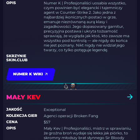
OPIS
Numer K | Profesjonaliści uosabia wszystko,
czym powinien być elegancki i tajemniczy
agent w Counter-Strike 2. Jako jedna z
najbardziej ikonicznych postaci w grze,
emanuje niezrównaną aurą klasy i
zagadkowości. Jego dopasowany garnitur,
precyzyjna postawa i ukryta tożsamość
sprawiają, że wygląda jak ktoś, kto zawsze ma
wszystko pod kontrolą — ale nigdy do końca
nie jest poznany. Nikt nigdy nie widział jego
twarzy, co tylko potęguje legendę.
SKRZYNIE
SKIN.CLUB
NUMER K WIKI
MAŁY KEV
JAKOŚĆ
Exceptional
KOLEKCJA GIER
Agenci operacji Broken Fang
CENA
$57
OPIS
Mały Kev | Profesjonaliści, mistrz w sprawianiu,
że groźna broń wydaje się lekka jak piórko, to
skromny młodszy brat słynnego Sir Bloody