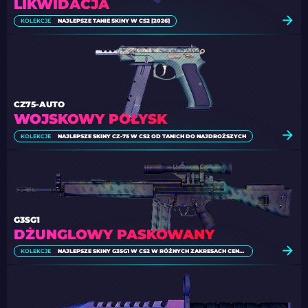
LIKWIDACJA
KOLEKCJE
NAJLEPSZE TANIE SKINY W CS2 [2026]
CZ75-AUTO
WOJSKOWY POŁYSK
KOLEKCJE
NAJLEPSZE SKINY CZ-75 W CS2 OD TANICH DO NAJDROŻSZYCH
G3SG1
DŻUNGLOWY PASKOWANY
KOLEKCJE
NAJLEPSZE SKINY G3SG1 W CS2 W RÓŻNYCH ZAKRESACH CENOWYCH