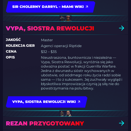
SIR CHOLERNY DARRYL – MIAMI WIKI
VYPA, SIOSTRA REWOLUCJI
JAKOŚĆ
Master
KOLEKCJA GIER
Agenci operacji Riptide
CENA
$32 – $35
OPIS
Nieustraszona, buntownicza i niezależna —
Vypa, Siostra Rewolucji, wyróżnia się jako
odważna postać w frakcji Guerrilla Warfare.
Jedna z dwunastu sióstr wychowanych w
ubóstwie, od siódmego roku życia radzi sobie
sama — i to z sukcesem. Jej zuchwały wygląd i
błyskotliwa improwizacja czynią ją siłą nie do
powstrzymania na polu bitwy.
VYPA, SIOSTRA REWOLUCJI WIKI
REZAN PRZYGOTOWANY