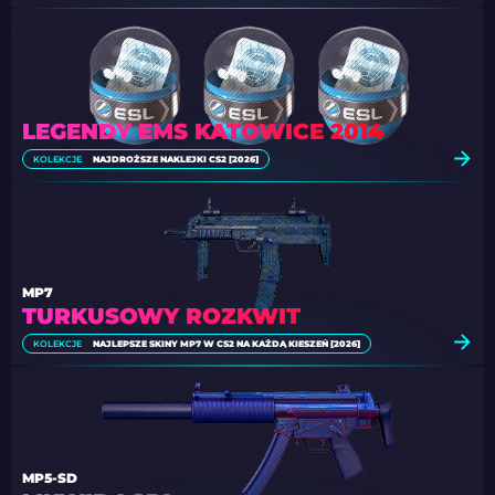
LEGENDY EMS KATOWICE 2014
KOLEKCJE
NAJDROŻSZE NAKLEJKI CS2 [2026]
MP7
TURKUSOWY ROZKWIT
KOLEKCJE
NAJLEPSZE SKINY MP7 W CS2 NA KAŻDĄ KIESZEŃ [2026]
MP5-SD