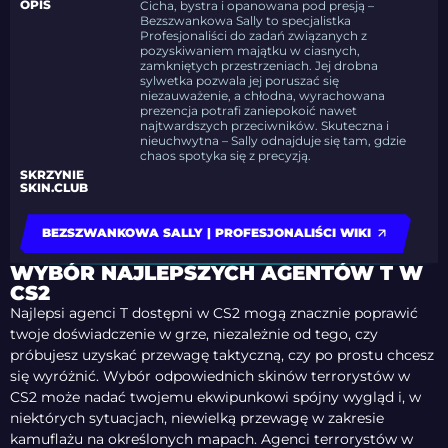
OPIS
Cicha, bystra i opanowana pod presją –
Bezszwankowa Sally to specjalistka
Profesjonaliści do zadań związanych z
pozyskiwaniem majątku w ciasnych,
zamkniętych przestrzeniach. Jej drobna
sylwetka pozwala jej poruszać się
niezauważenie, a chłodna, wyrachowana
prezencja potrafi zaniepokoić nawet
najtwardszych przeciwników. Skuteczna i
nieuchwytna – Sally odnajduje się tam, gdzie
chaos spotyka się z precyzją.
SKRZYNIE
SKIN.CLUB
BEZSZWANKOWA SALLY | PROFESJONALIŚCI WIKI
WYBÓR NAJLEPSZYCH AGENTÓW T W
CS2
Najlepsi agenci T dostępni w CS2 mogą znacznie poprawić
twoje doświadczenie w grze, niezależnie od tego, czy
próbujesz uzyskać przewagę taktyczną, czy po prostu chcesz
się wyróżnić. Wybór odpowiednich skinów terrorystów w
CS2 może nadać twojemu ekwipunkowi spójny wygląd i, w
niektórych sytuacjach, niewielką przewagę w zakresie
kamuflażu na określonych mapach. Agenci terrorystów w