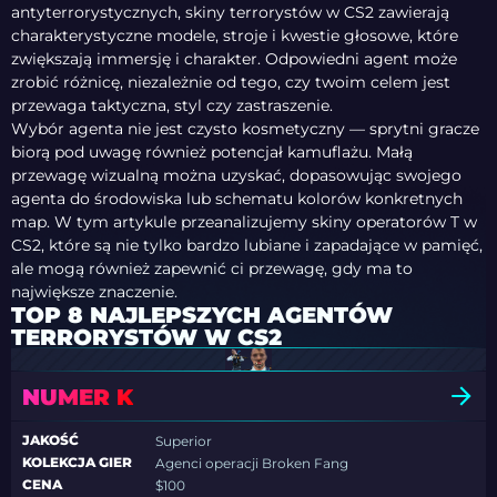
antyterrorystycznych, skiny terrorystów w CS2 zawierają
charakterystyczne modele, stroje i kwestie głosowe, które
zwiększają immersję i charakter. Odpowiedni agent może
zrobić różnicę, niezależnie od tego, czy twoim celem jest
przewaga taktyczna, styl czy zastraszenie.
Wybór agenta nie jest czysto kosmetyczny — sprytni gracze
biorą pod uwagę również potencjał kamuflażu. Małą
przewagę wizualną można uzyskać, dopasowując swojego
agenta do środowiska lub schematu kolorów konkretnych
map. W tym artykule przeanalizujemy skiny operatorów T w
CS2, które są nie tylko bardzo lubiane i zapadające w pamięć,
ale mogą również zapewnić ci przewagę, gdy ma to
największe znaczenie.
TOP 8 NAJLEPSZYCH AGENTÓW
TERRORYSTÓW W CS2
NUMER K
JAKOŚĆ
Superior
KOLEKCJA GIER
Agenci operacji Broken Fang
CENA
$100