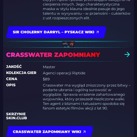
cierpienia innych. Jego charakterystyczna
maska w stylu klauna idealnie pasuje do jego
talentu w wyrywaniu – w przenośni – cukierków
z ust rozpieszczonych elit.
SIR CHOLERNY DARRYL – PYSKACZ WIKI
CRASSWATER ZAPOMNIANY
JAKOŚĆ
Master
KOLEKCJA GIER
Agenci operacji Riptide
CENA
$89
OPIS
Crasswater ma wygląd zniszczony przez bitwy –
podarte ubrania i ogólną surowość w
wyglądzie. Sprawia wrażenie zahartowanego
wojownika, który przeszedł niezliczone walki.
Ten agent z bliznami i tatuażami spodoba się
fanom estetyki filmów akcji z lat 90.
SKRZYNIE
SKIN.CLUB
CRASSWATER ZAPOMNIANY WIKI