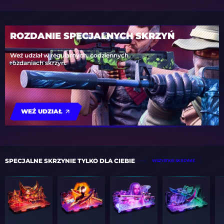
ROZDANIE SPECJALNYCH SKRZYŃ
Weź udział w regularnych, codziennych
rozdaniach skrzyń.
WEŹ UDZIAŁ
SPECJALNE SKRZYNIE TYLKO DLA CIEBIE
WSZYSTKIE SKRZYNIE