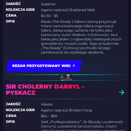
JAKOŚĆ
Superior
KOLEKCJA GIER
Agenci operacji Shattered Web
CENA
$4.50 – $5
OPIS
Rezan The Ready | Sabre z dumą przyjmuje
miano samozwańczego lidera organizacji
Sabre, zdobywając uznanie nie tylko jako
szanowany autor
Radości z Gotowości
, lecz
także jako jeden z najbardziej niebezpiecznych
grenadierów na polu walki. Jego przydomek
„The Ready” (Gotowy) pochodzi od jego
zamiłowania do szybkiego działania.
REZAN PRZYGOTOWANY WIKI
SIR CHOLERNY DARRYL –
PYSKACZ
JAKOŚĆ
Master
KOLEKCJA GIER
Agenci operacji Broken Fang
CENA
$64 – $69
OPIS
Szef „Profesjonalistów”, Sir Bloody Loudmouth
Darryl to uosobienie zarozumiałości, mistrz
ciętych ripost i postać przerażająco obojętna na