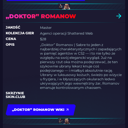
„DOKTOR” ROMANOW
JAKOŚĆ
Master
KOLEKCJA GIER
Agenci operacji Shattered Web
CENA
$28
OPIS
„Doktor” Romanov | Sabre to jeden z
najbardziej charakterystycznych i zapadających
w pamięć agentów w CS2 — i to nie tylko ze
względu na swój elegancki wygląd. Już na
pierwszy rzut oka można podejrzewać, że ten
szykownie ubrany lekarz knuje coś
podejrzanego — i miałbyś absolutnie rację.
Ubrany w luksusowy kożuch, świeżo po wizycie
u fryzjera, i w błyszczących okularach ledwo
ukrywających jego wewnętrzny żar, Romanov
emanuje kontrolowanym chaosem.
SKRZYNIE
SKIN.CLUB
„DOKTOR” ROMANOW WIKI