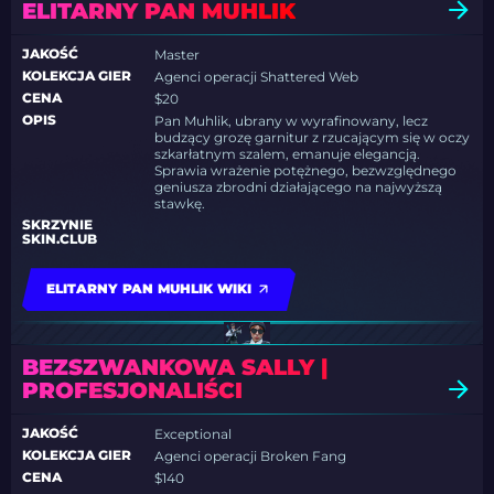
ELITARNY PAN MUHLIK
JAKOŚĆ
Master
KOLEKCJA GIER
Agenci operacji Shattered Web
CENA
$20
OPIS
Pan Muhlik, ubrany w wyrafinowany, lecz
budzący grozę garnitur z rzucającym się w oczy
szkarłatnym szalem, emanuje elegancją.
Sprawia wrażenie potężnego, bezwzględnego
geniusza zbrodni działającego na najwyższą
stawkę.
SKRZYNIE
SKIN.CLUB
ELITARNY PAN MUHLIK WIKI
BEZSZWANKOWA SALLY |
PROFESJONALIŚCI
JAKOŚĆ
Exceptional
KOLEKCJA GIER
Agenci operacji Broken Fang
CENA
$140