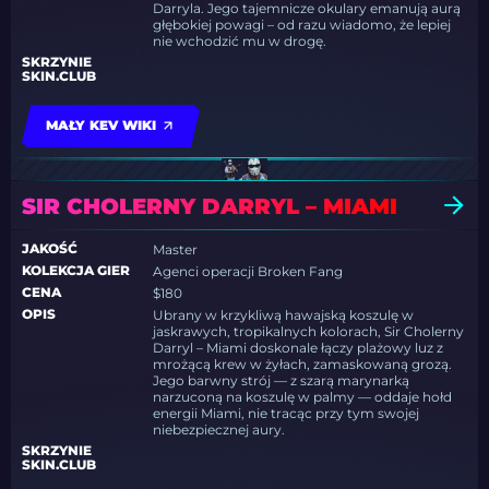
Darryla. Jego tajemnicze okulary emanują aurą
głębokiej powagi – od razu wiadomo, że lepiej
nie wchodzić mu w drogę.
SKRZYNIE
SKIN.CLUB
MAŁY KEV WIKI
SIR CHOLERNY DARRYL – MIAMI
JAKOŚĆ
Master
KOLEKCJA GIER
Agenci operacji Broken Fang
CENA
$180
OPIS
Ubrany w krzykliwą hawajską koszulę w
jaskrawych, tropikalnych kolorach, Sir Cholerny
Darryl – Miami doskonale łączy plażowy luz z
mrożącą krew w żyłach, zamaskowaną grozą.
Jego barwny strój — z szarą marynarką
narzuconą na koszulę w palmy — oddaje hołd
energii Miami, nie tracąc przy tym swojej
niebezpiecznej aury.
SKRZYNIE
SKIN.CLUB