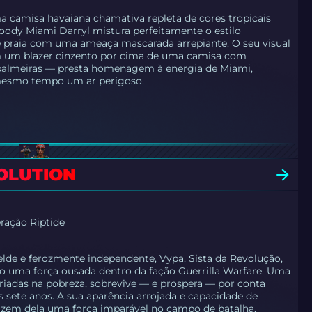
 camisa havaiana chamativa repleta de cores tropicais
Bloody Miami Darryl mistura perfeitamente o estilo
e praia com uma ameaça mascarada arrepiante. O seu visual
 um blazer cinzento por cima de uma camisa com
almeiras — presta homenagem à energia de Miami,
esmo tempo um ar perigoso.
VOLUTION
ração Riptide
lde e ferozmente independente, Vypa, Sista da Revolução,
o uma força ousada dentro da fação Guerrilla Warfare. Uma
riadas na pobreza, sobrevive — e prospera — por conta
s sete anos. A sua aparência arrojada e capacidade de
azem dela uma força imparável no campo de batalha.