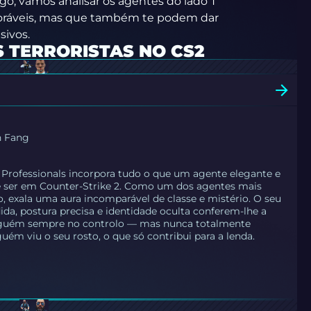
o, vamos analisar os agentes do lado T
oráveis, mas que também te podem dar
ivos.
 TERRORISTAS NO CS2
n Fang
Professionals incorpora tudo o que um agente elegante e
e ser em Counter-Strike 2. Como um dos agentes mais
o, exala uma aura incomparável de classe e mistério. O seu
dida, postura precisa e identidade oculta conferem-lhe a
lguém sempre no controlo — mas nunca totalmente
uém viu o seu rosto, o que só contribui para a lenda.