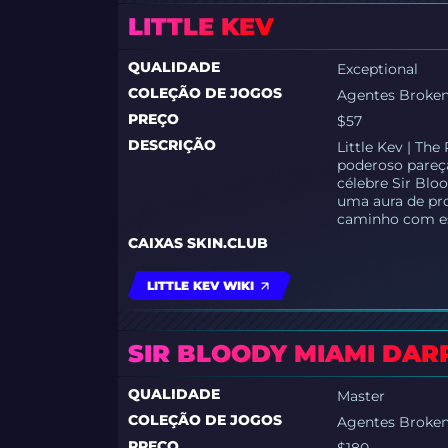
LITTLE KEV
QUALIDADE
Exceptional
COLEÇÃO DE JOGOS
Agentes Broke
PREÇO
$57
DESCRIÇÃO
Little Kev | Th
poderoso pareç
célebre Sir Blo
uma aura de pro
caminho com es
CAIXAS SKIN.CLUB
LITTLE KEV WIKI
SIR BLOODY MIAMI DAR
QUALIDADE
Master
COLEÇÃO DE JOGOS
Agentes Broke
PREÇO