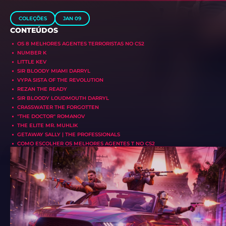
COLEÇÕES
JAN 09
CONTEÚDOS
OS 8 MELHORES AGENTES TERRORISTAS NO CS2
NUMBER K
LITTLE KEV
SIR BLOODY MIAMI DARRYL
VYPA SISTA OF THE REVOLUTION
REZAN THE READY
SIR BLOODY LOUDMOUTH DARRYL
CRASSWATER THE FORGOTTEN
"THE DOCTOR" ROMANOV
THE ELITE MR. MUHLIK
GETAWAY SALLY | THE PROFESSIONALS
COMO ESCOLHER OS MELHORES AGENTES T NO CS2