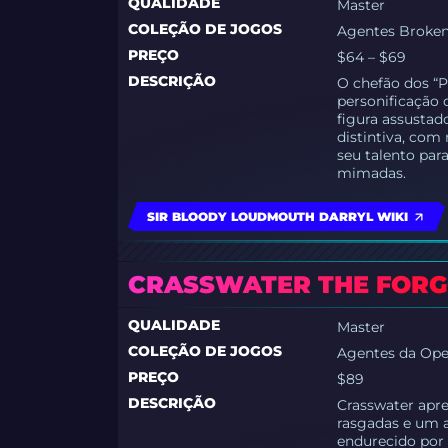
QUALIDADE
Master
COLEÇÃO DE JOGOS
Agentes Broke
PREÇO
$64 – $69
DESCRIÇÃO
O chefão dos “P
personificação 
figura assustad
distintiva, co
seu talento para
mimadas.
SIR BLOODY LOUDMOUTH DARRYL WIKI
CRASSWATER THE FOR
QUALIDADE
Master
COLEÇÃO DE JOGOS
Agentes da Ope
PREÇO
$89
DESCRIÇÃO
Crasswater apr
rasgadas e um 
endurecido por