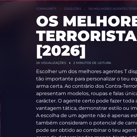
COMMUNITY
COLEÇÕES
OS MELHORES AGENTES TERRO
OS MELHOR
TERRORISTA
[2026]
2K VISUALIZAÇÕES
2 MINUTOS DE LEITURA
Escolher um dos melhores agentes T disp
tão importante para personalizar o teu 
arma certa. Ao contrário dos Contra-Terror
apresentam modelos, roupas e falas úni
carácter. O agente certo pode fazer toda 
vantagem tática, demonstrar estilo ou im
A escolha de um agente não é apenas es
também consideram o potencial de camu
pode ser obtido ao combinar o teu age