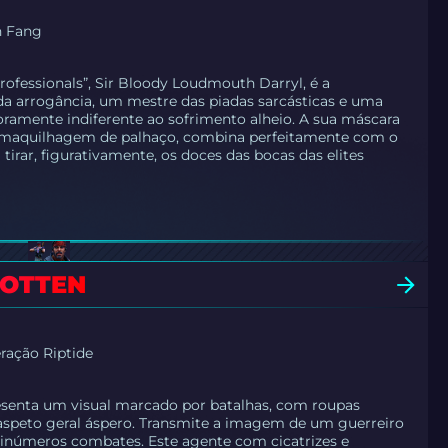
n Fang
rofessionals”, Sir Bloody Loudmouth Darryl, é a
da arrogância, um mestre das piadas sarcásticas e uma
oramente indiferente ao sofrimento alheio. A sua máscara
m maquilhagem de palhaço, combina perfeitamente com o
 tirar, figurativamente, os doces das bocas das elites
GOTTEN
ração Riptide
esenta um visual marcado por batalhas, com roupas
aspeto geral áspero. Transmite a imagem de um guerreiro
 inúmeros combates. Este agente com cicatrizes e