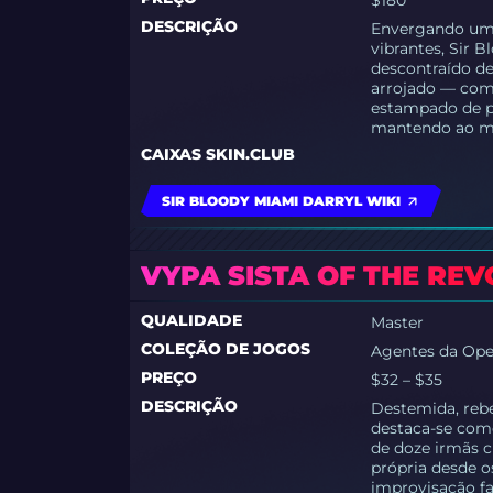
$180
DESCRIÇÃO
Envergando uma
vibrantes, Sir 
descontraído d
arrojado — com
estampado de p
mantendo ao m
CAIXAS SKIN.CLUB
SIR BLOODY MIAMI DARRYL WIKI
VYPA SISTA OF THE RE
QUALIDADE
Master
COLEÇÃO DE JOGOS
Agentes da Ope
PREÇO
$32 – $35
DESCRIÇÃO
Destemida, rebe
destaca-se com
de doze irmãs c
própria desde o
improvisação f