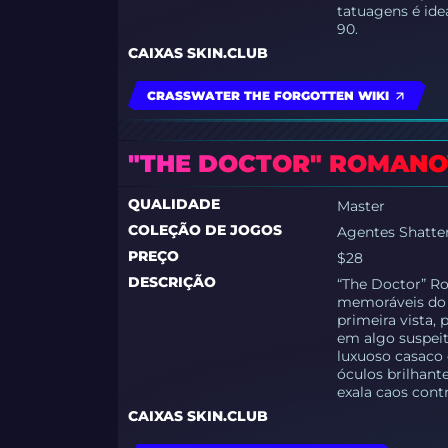
tatuagens é ide
90.
CAIXAS SKIN.CLUB
CRASSWATER THE FORGOTTEN WIKI
"THE DOCTOR" ROMAN
QUALIDADE
Master
COLEÇÃO DE JOGOS
Agentes Shatt
PREÇO
$28
DESCRIÇÃO
“The Doctor” R
memoráveis do 
primeira vista,
em algo suspei
luxuoso casaco 
óculos brilhan
exala caos cont
CAIXAS SKIN.CLUB