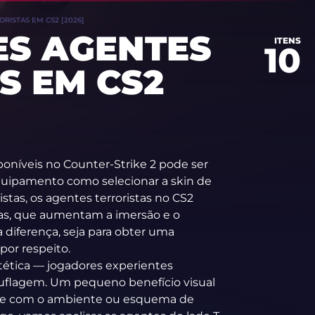
RISTAS EM CS2 [2026]
ES AGENTES
ITENS
10
S EM CS2
oníveis no Counter-Strike 2 pode ser
equipamento como selecionar a skin de
istas, os agentes terroristas no CS2
cas, que aumentam a imersão e o
a diferença, seja para obter uma
por respeito.
tética — jogadores experientes
flagem. Um pequeno benefício visual
nte com o ambiente ou esquema de