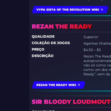
VYPA SISTA OF THE REVOLUTION WIKI
REZAN THE READY
QUALIDADE
Superior
COLEÇÃO DE JOGOS
Agentes Shatt
PREÇO
$4.50 – $5
DESCRIÇÃO
Rezan The Ready
autoproclamado
não só como re
como um dos mai
Ready”, vem da 
REZAN THE READY WIKI
SIR BLOODY LOUDMOUT