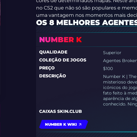
cores de determinados mapas. Neste artig
no CS2 que não só são populares e mem
uma vantagem nos momentos mais decis
OS 8 MELHORES AGENTES
NUMBER K
QUALIDADE
Superior
COLEÇÃO DE JOGOS
Agentes Broke
PREÇO
$100
DESCRIÇÃO
Number K | The 
misterioso dev
icónicos do jog
fato feito à me
aparência de a
conhecido. Ning
CAIXAS SKIN.CLUB
NUMBER K WIKI