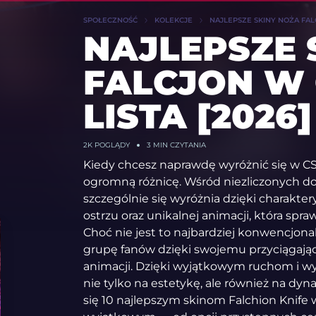
SPOŁECZNOŚĆ
KOLEKCJE
NAJLEPSZE SKINY NOŻA FALC
NAJLEPSZE 
FALCJON W 
LISTA [2026]
2K
POGLĄDY
3 MIN CZYTANIA
Kiedy chcesz naprawdę wyróżnić się w CS
ogromną różnicę. Wśród niezliczonych d
szczególnie się wyróżnia dzięki charak
ostrzu oraz unikalnej animacji, która spra
Choć nie jest to najbardziej konwencjonal
grupę fanów dzięki swojemu przyciągają
animacji. Dzięki wyjątkowym ruchom i 
nie tylko na estetykę, ale również na dy
się 10 najlepszym skinom Falchion Knife 