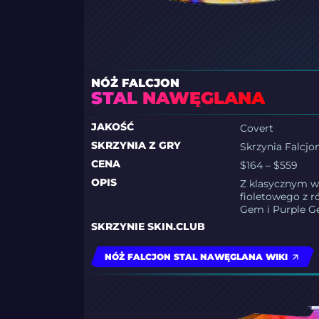
NÓŻ FALCJON
STAL NAWĘGLANA
JAKOŚĆ
Covert
SKRZYNIA Z GRY
Skrzynia Falcjo
CENA
$164 – $559
OPIS
Z klasycznym wz
fioletowego z 
Gem i Purple Ge
SKRZYNIE SKIN.CLUB
NÓŻ FALCJON STAL NAWĘGLANA WIKI