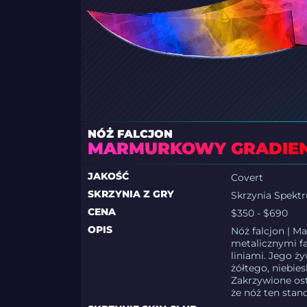
NÓŻ FALCJON
MARMURKOWY GRADIE
JAKOŚĆ
Covert
SKRZYNIA Z GRY
Skrzynia Spekt
CENA
$350 - $690
OPIS
Nóż falcjon | 
metalicznymi f
liniami. Jego ż
żółtego, niebie
Zakrzywione os
że nóż ten stan