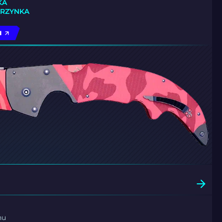
KA
KRZYNKA
I
nu