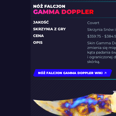
NÓŻ FALCJON
GAMMA DOPPLER
JAKOŚĆ
Covert
SKRZYNIA Z GRY
Skrzynia Snów i
CENA
$359.75 - $384.
OPIS
Skin Gamma Dop
zmienia się mię
kąta padania św
i ograniczonej
skórką.
NÓŻ FALCJON GAMMA DOPPLER WIKI