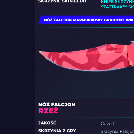
SKRZYNIE SKIN.CLUB
KNIFE SKRZYN
STATTRAK™ S
NÓŻ FALCJON MARMURKOWY GRADIENT WIK
NÓŻ FALCJON
RZEŹ
JAKOŚĆ
Covert
SKRZYNIA Z GRY
Skrzynia Falcjo