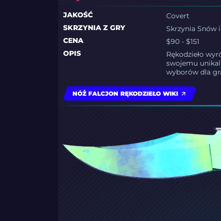
JAKOŚĆ
Covert
SKRZYNIA Z GRY
Skrzynia Snów i
CENA
$90 - $151
OPIS
Rękodzieło wyr
swojemu unikal
wyborów dla gra
NÓŻ FALCJON RĘKODZIEŁO WIKI