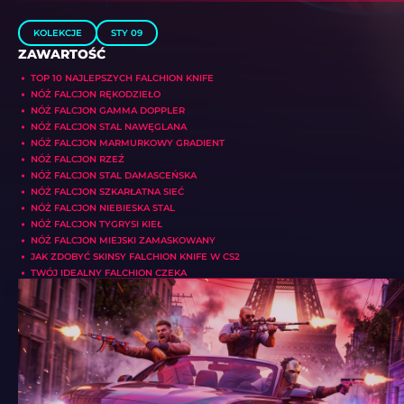
KOLEKCJE
STY 09
ZAWARTOŚĆ
TOP 10 NAJLEPSZYCH FALCHION KNIFE
NÓŻ FALCJON RĘKODZIEŁO
NÓŻ FALCJON GAMMA DOPPLER
NÓŻ FALCJON STAL NAWĘGLANA
NÓŻ FALCJON MARMURKOWY GRADIENT
NÓŻ FALCJON RZEŹ
NÓŻ FALCJON STAL DAMASCEŃSKA
NÓŻ FALCJON SZKARŁATNA SIEĆ
NÓŻ FALCJON NIEBIESKA STAL
NÓŻ FALCJON TYGRYSI KIEŁ
NÓŻ FALCJON MIEJSKI ZAMASKOWANY
JAK ZDOBYĆ SKINSY FALCHION KNIFE W CS2
TWÓJ IDEALNY FALCHION CZEKA