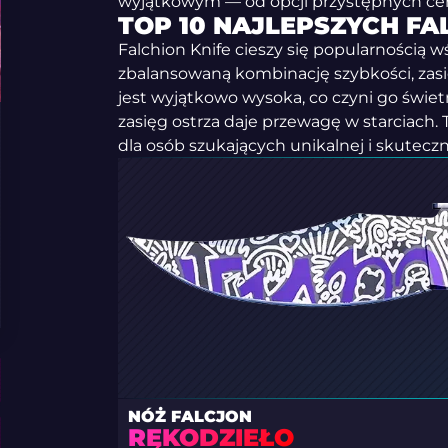
wyjątkowym — od opcji przystępnych cen
TOP 10 NAJLEPSZYCH FA
Falchion Knife cieszy się popularnością w
zbalansowaną kombinację szybkości, zasi
jest wyjątkowo wysoka, co czyni go świe
zasięg ostrza daje przewagę w starciach.
dla osób szukających unikalnej i skuteczne
NÓŻ FALCJON
RĘKODZIEŁO