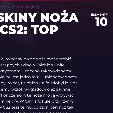
JON W CS2: TOP LISTA [2026]
SKINY NOŻA
ELEMENTY
10
CS2: TOP
2, wybór skina do noża może zrobić
ostępnych skinów Falchion Knife
terystycznemu, mocno zakrzywionemu
wia, że jest jednym z ulubieńców graczy.
ny wybór, Falchion Knife zdobył lojalną
cemu wzrok wyglądowi oraz płynnej
wykończeniom te noże mogą wpływać
namikę gry. W tym artykule przyjrzymy
w CS2 oraz temu, co czyni ten nóż tak