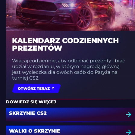
KALENDARZ CODZIENNYCH
PREZENTÓW
Wracaj codziennie, aby odbierać prezenty i brać
udział w rozdaniu, w którym nagrodą główną
jest wycieczka dla dwóch osób do Paryża na
turniej CS2.
OTWÓRZ TERAZ
DOWIEDZ SIĘ WIĘCEJ
SKRZYNIE CS2
WALKI O SKRZYNIE