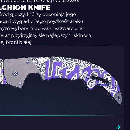
owo po te najbardziej luksusowe.
LCHION KNIFE
śród graczy, którzy doceniają jego
ęgu i wyglądu. Jego prędkość ataku
tnym wyborem do walki w zwarciu, a
 Teraz przyjrzyjmy się najlepszym skinom
j broni białej.