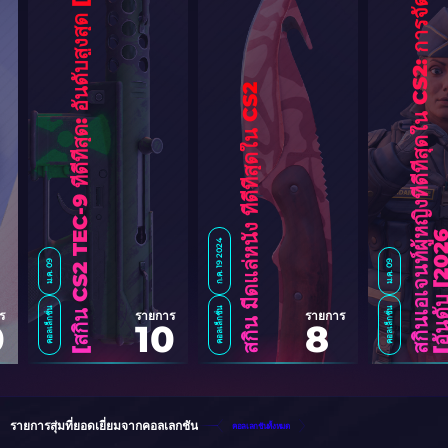
6
]
ส
กิ
น
เ
อ
เ
จ
น
ท์
ผู้
ห
ญิ
ง
ที่
ดี
ที่
สุ
ด
ใ
น
C
S
2
:
ก
า
ร
จั
ด
อั
น
ดั
บ
[
2
0
2
สกิน มีดแล่หนัง ที่ดีที่สุดใน CS2
ก.ค. 19 2024
ม.ค. 09
ม.ค. 09
คอลเล็กชั่น
คอลเล็กชั่น
คอลเล็กชั่น
ร
รายการ
รายการ
0
10
8
ส
กิ
น
C
S
2
T
E
C
-
9
ที่
ดี
ที่
สุ
ด
:
อั
น
ดั
บ
สู
ง
สุ
ด
[
2
0
2
รายการสุ่มที่ยอดเยี่ยมจากคอลเลกชัน
คอลเลกชันทั้งหมด