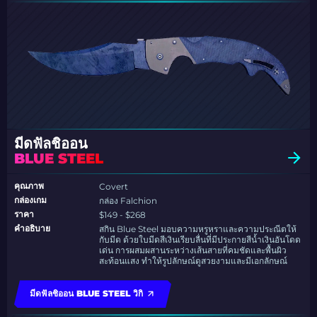
มีดฟัลชิออน
BLUE STEEL
คุณภาพ
Covert
กล่องเกม
กล่อง Falchion
ราคา
$149 - $268
คำอธิบาย
สกิน Blue Steel มอบความหรูหราและความประณีตให้
กับมีด ด้วยใบมีดสีเงินเรียบลื่นที่มีประกายสีน้ำเงินอันโดด
เด่น การผสมผสานระหว่างเส้นสายที่คมชัดและพื้นผิว
สะท้อนแสง ทำให้รูปลักษณ์ดูสวยงามและมีเอกลักษณ์
มีดฟัลชิออน BLUE STEEL วิกิ