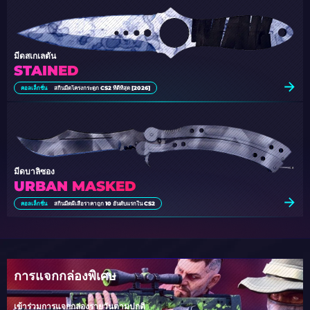
มีดสเกเลตัน
STAINED
คอลเล็กชั่น
สกินมีดโครงกระดูก CS2 ที่ดีที่สุด [2026]
มีดบาลิซอง
URBAN MASKED
คอลเล็กชั่น
สกินมีดผีเสื้อราคาถูก 10 อันดับแรกใน CS2
การแจกกล่องพิเศษ
เข้าร่วมการแจกกล่องรายวันตามปกติ