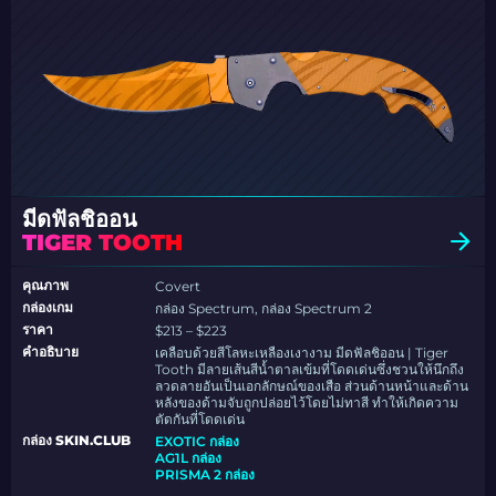
มีดฟัลชิออน
TIGER TOOTH
คุณภาพ
Covert
กล่องเกม
กล่อง Spectrum, กล่อง Spectrum 2
ราคา
$213 – $223
คำอธิบาย
เคลือบด้วยสีโลหะเหลืองเงางาม มีดฟัลชิออน | Tiger
Tooth มีลายเส้นสีน้ำตาลเข้มที่โดดเด่นซึ่งชวนให้นึกถึง
ลวดลายอันเป็นเอกลักษณ์ของเสือ ส่วนด้านหน้าและด้าน
หลังของด้ามจับถูกปล่อยไว้โดยไม่ทาสี ทำให้เกิดความ
ตัดกันที่โดดเด่น
กล่อง SKIN.CLUB
EXOTIC กล่อง
AG1L กล่อง
PRISMA 2 กล่อง