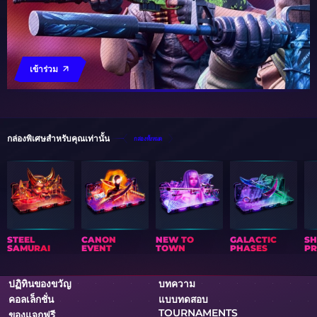
เข้าร่วม
กล่องพิเศษสำหรับคุณเท่านั้น
กล่องทั้งหมด
STEEL
CANON
NEW TO
GALACTIC
S
SAMURAI
EVENT
TOWN
PHASES
PR
ปฏิทินของขวัญ
บทความ
คอลเล็กชั่น
แบบทดสอบ
TOURNAMENTS
ของแจกฟรี