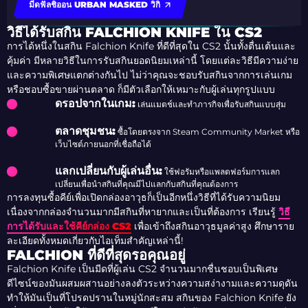
มีดฟัลชิออน URBAN MASKED วิกิ
วิธีได้รับสกิน FALCHION KNIFE ใน CS2
การได้หนึ่งในสกิน Falchion Knife ที่ดีที่สุดใน CS2 นั้นทั้งตื่นเต้นและ
คุ้มค่า มีหลายวิธีในการรับสกินยอดนิยมเหล่านี้ โดยแต่ละวิธีมีความง่าย
และความพิเศษแตกต่างกันไป ไม่ว่าคุณจะชอบรับสกินจากการเล่นเกม
หรือชอบซื้อขายผ่านตลาด ก็มีตัวเลือกให้เหมาะกับผู้เล่นทุกรูปแบบ
ดรอปจากในเกม:
เล่นแมตช์และทำภารกิจเพื่อรับสกินแบบสุ่ม
ตลาดชุมชน:
ซื้อโดยตรงจาก Steam Community Market หรือ
เว็บไซต์ภายนอกที่เชื่อถือได้
แลกเปลี่ยนกับผู้เล่นอื่น:
ใช้ฟอรัมหรือแพลตฟอร์มการแลก
เปลี่ยนเพื่อนำสกินที่คุณมีไปแลกกับสกินที่คุณต้องการ
การลงทุนซื้อคีย์เพื่อเปิดกล่องอาวุธก็เป็นอีกหนึ่งวิธีที่ได้รับความนิยม
เนื่องจากกล่องจำนวนมากมีสกินที่หายากและเป็นที่ต้องการ เรียนรู้
วิธี
การได้รับและใช้คีย์กล่อง CS2
เพื่อเข้าถึงสกินอาวุธมูลค่าสูง ศึกษาราย
ละเอียดทั้งหมดเกี่ยวกับไอเท็มสำคัญเหล่านี้!
FALCHION ที่ดีที่สุดรอคุณอยู่
Falchion Knife เป็นมีดที่ผู้เล่น CS2 จำนวนมากชื่นชอบเป็นพิเศษ
ดีไซน์ของมันผสมผสานอย่างลงตัวระหว่างความสง่างามและความดุดัน
ทำให้มันเป็นที่โปรดปรานในหมู่นักสะสม สกินของ Falchion Knife ยัง