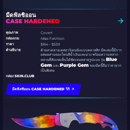
มีดฟัลชิออน
CASE HARDENED
คุณภาพ
Covert
กล่องเกม
กล่อง Falchion
ราคา
$164 – $559
คำอธิบาย
ด้วยลวดลายเคสฮาร์เดนนิงแบบคลาสสิก มีดเล่มนี้มีการ
ผสมผสานของโทนสีน้ำเงินและม่วง พร้อมความหลาก
Blue
หลายที่สังเกตเห็นได้ชัดเจนหลายรูปแบบ รุ่น
Gem
Purple Gem
และ
ของมีดนี้ถือว่าหายาก
เป็นพิเศษ
กล่อง SKIN.CLUB
มีดฟัลชิออน CASE HARDENED วิกิ