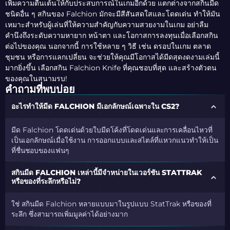
เพิ่มความตื่นเต้นให้กับประสบการณ์ในเกมอีกด้วย แตกต่างจากสกินมีด
ชนิดอื่น ๆ สกินของ Falchion มักจะมีสีสันสดใสและโดดเด่น ทำให้มัน
เหมาะสำหรับผู้เล่นที่ให้ความสำคัญกับความสวยงามในเกม อย่าลืม
คำนึงถึงระดับความหายาก หน้าตา และโอกาสการลงทุนเมื่อเลือกสกิน
ต่อไปของคุณ นอกจากนี้ การใช้หลาย ๆ วิธี เช่น ดรอปในเกม ตลาด
ชุมชน หรือการแลกเปลี่ยน จะช่วยให้คุณมีโอกาสได้มีดสุดงดงามเล่มนี้
มากยิ่งขึ้น เลือกสกิน Falchion Knife ที่คุณชอบที่สุด และสร้างตัวตน
ของคุณในสนามรบ!
คำถามที่พบบ่อย
อะไรทำให้มีด FALCHION มีเอกลักษณ์เฉพาะใน CS2?
มีด Falchion โดดเด่นด้วยใบมีดโค้งที่โดดเด่นและการเคลื่อนไหวที่
เป็นเอกลักษณ์เมื่อใช้งาน การออกแบบและสไตล์ที่แหวกแนวทำให้เป็น
ที่ชื่นชอบของแฟนๆ
สกินมีด FALCHION เหล่านี้มีจำหน่ายในเวอร์ชัน STATTRAK
หรือของที่ระลึกหรือไม่?
ใช่ สกินมีด Falchion หลายแบบมาในรูปแบบ StatTrak หรือของที่
ระลึก ซึ่งสามารถเพิ่มมูลค่าได้อย่างมาก