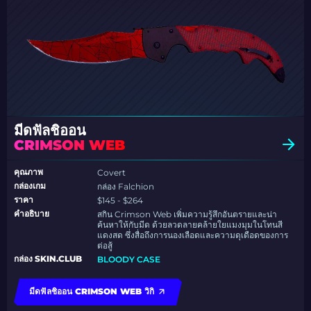
มีดฟัลชิออน
CRIMSON WEB
คุณภาพ
Covert
กล่องเกม
กล่อง Falchion
ราคา
$145 - $264
คำอธิบาย
สกิน Crimson Web เพิ่มความรู้สึกอันตรายและน่า
ค้นหาให้กับมีด ด้วยลวดลายคล้ายใยแมงมุมในโทนสี
แดงสด ซึ่งสื่อถึงการนองเลือดและความดุเดือดของการ
ต่อสู้
กล่อง SKIN.CLUB
BLOODY CASE
มีดฟัลชิออน CRIMSON WEB วิกิ