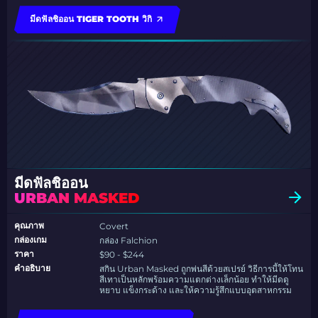
มีดฟัลชิออน TIGER TOOTH วิกิ
มีดฟัลชิออน
URBAN MASKED
คุณภาพ
Covert
กล่องเกม
กล่อง Falchion
ราคา
$90 - $244
คำอธิบาย
สกิน Urban Masked ถูกพ่นสีด้วยสเปรย์ วิธีการนี้ให้โทน
สีเทาเป็นหลักพร้อมความแตกต่างเล็กน้อย ทำให้มีดดู
หยาบ แข็งกระด้าง และให้ความรู้สึกแบบอุตสาหกรรม