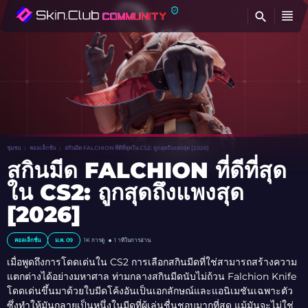
ค้
ชุมชน
คอลเล็กชั่น
สกินมีด FALCHION ที่ดีที่สุดใน CS2: ถูกสุดถึงแพงสุด [2026]
สกินมีด FALCHION ที่ดีที่สุด
ใน CS2: ถูกสุดถึงแพงสุด
[2026]
คอลเล็กชั่น
ม.ค. 09
1K
การดู
1 าทีในการอ่าน
เมื่อพูดถึงการโดดเด่นใน CS2 การเลือกสกินมีดที่ใช่สามารถสร้างความ
แตกต่างได้อย่างมหาศาล ท่ามกลางสกินมีดนับไม่ถ้วน Falchion Knife
โดดเด่นขึ้นมาด้วยใบมีดโค้งอันเป็นเอกลักษณ์และแอนิเมชันเฉพาะตัว
ซึ่งทำให้มันกลายเป็นหนึ่งในมีดที่ผู้เล่นชื่นชอบมากที่สุด แม้มันจะไม่ใช่