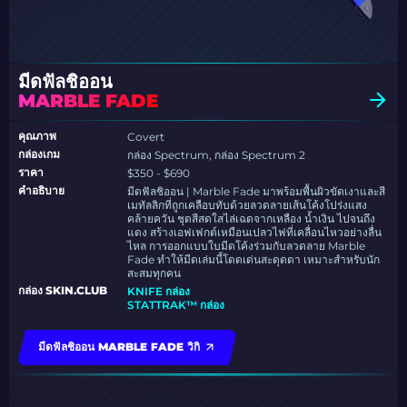
มีดฟัลชิออน
MARBLE FADE
คุณภาพ
Covert
กล่องเกม
กล่อง Spectrum, กล่อง Spectrum 2
ราคา
$350 - $690
คำอธิบาย
มีดฟัลชิออน | Marble Fade มาพร้อมพื้นผิวขัดเงาและสี
เมทัลลิกที่ถูกเคลือบทับด้วยลวดลายเส้นโค้งโปร่งแสง
คล้ายควัน ชุดสีสดใสไล่เฉดจากเหลือง น้ำเงิน ไปจนถึง
แดง สร้างเอฟเฟกต์เหมือนเปลวไฟที่เคลื่อนไหวอย่างลื่น
ไหล การออกแบบใบมีดโค้งร่วมกับลวดลาย Marble
Fade ทำให้มีดเล่มนี้โดดเด่นสะดุดตา เหมาะสำหรับนัก
สะสมทุกคน
กล่อง SKIN.CLUB
KNIFE กล่อง
STATTRAK™ กล่อง
มีดฟัลชิออน MARBLE FADE วิกิ