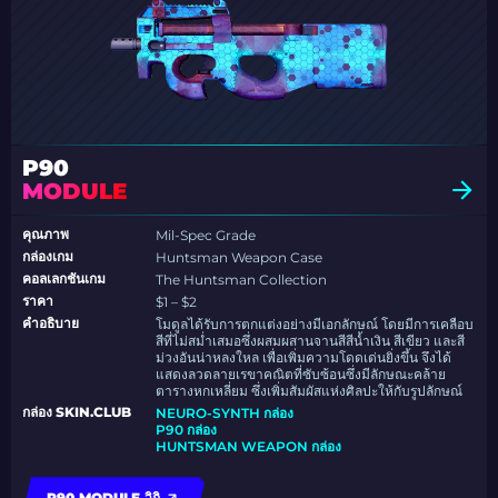
P90
MODULE
คุณภาพ
Mil-Spec Grade
กล่องเกม
Huntsman Weapon Case
คอลเลกชันเกม
The Huntsman Collection
ราคา
$1 – $2
คำอธิบาย
โมดูลได้รับการตกแต่งอย่างมีเอกลักษณ์ โดยมีการเคลือบ
สีที่ไม่สม่ำเสมอซึ่งผสมผสานจานสีสีน้ำเงิน สีเขียว และสี
ม่วงอันน่าหลงใหล เพื่อเพิ่มความโดดเด่นยิ่งขึ้น จึงได้
แสดงลวดลายเรขาคณิตที่ซับซ้อนซึ่งมีลักษณะคล้าย
ตารางหกเหลี่ยม ซึ่งเพิ่มสัมผัสแห่งศิลปะให้กับรูปลักษณ์
กล่อง SKIN.CLUB
NEURO-SYNTH กล่อง
P90 กล่อง
HUNTSMAN WEAPON กล่อง
P90 MODULE วิกิ