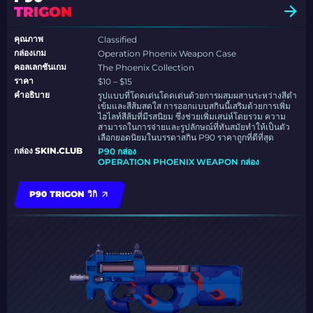
TRIGON
คุณภาพ
Classified
กล่องเกม
Operation Phoenix Weapon Case
คอลเลกชันเกม
The Phoenix Collection
ราคา
$10 – $15
คำอธิบาย
รูปแบบที่โดดเด่นโดดเด่นด้วยการผสมผสานระหว่างสีดำ
เข้มและสีส้มสดใส การออกแบบสกินนี้เสริมด้วยการเพิ่ม
ไฮไลท์สีส้มที่มีรสนิยม ซึ่งช่วยเพิ่มเสน่ห์โดยรวม ความ
สามารถในการจ่ายและรูปลักษณ์ที่ทันสมัยทำให้เป็นตัว
เลือกยอดนิยมในบรรดาสกิน P90 ราคาถูกที่ดีที่สุด
กล่อง SKIN.CLUB
P90 กล่อง
OPERATION PHOENIX WEAPON กล่อง
P90 TRIGON วิกิ