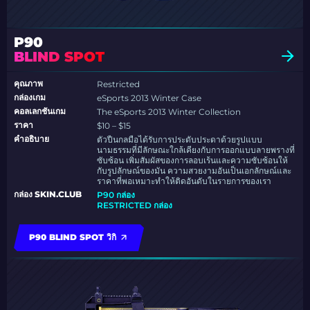
P90
BLIND SPOT
คุณภาพ
Restricted
กล่องเกม
eSports 2013 Winter Case
คอลเลกชันเกม
The eSports 2013 Winter Collection
ราคา
$10 – $15
คำอธิบาย
ตัวปืนกลมือได้รับการประดับประดาด้วยรูปแบบ
นามธรรมที่มีลักษณะใกล้เคียงกับการออกแบบลายพรางที่
ซับซ้อน เพิ่มสัมผัสของการลอบเร้นและความซับซ้อนให้
กับรูปลักษณ์ของมัน ความสวยงามอันเป็นเอกลักษณ์และ
ราคาที่พอเหมาะทำให้ติดอันดับในรายการของเรา
กล่อง SKIN.CLUB
P90 กล่อง
RESTRICTED กล่อง
P90 BLIND SPOT วิกิ