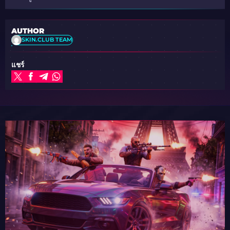
AUTHOR
SKIN.CLUB TEAM
แชร์