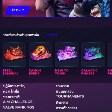
เข้าร่วม
กล่องพิเศษสำหรับคุณเท่านั้น
กล่องทั้งหมด
STEEL
CANON
NEW TO
GALACTIC
S
SAMURAI
EVENT
TOWN
PHASES
PR
ปฏิทินของขวัญ
บทความ
คอลเล็กชั่น
แบบทดสอบ
TOURNAMENTS
ของแจกฟรี
AIM CHALLENGE
กิจกรรม
VALVE RANKINGS
การสร้างกล่อง