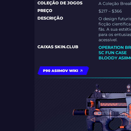
COLEÇÃO DE JOGOS
A Coleção Brea
PREÇO
$217 – $366
DESCRIÇÃO
O design futuri
ficção científic
fãs. A sua estét
para os entusia
acessível.
CAIXAS SKIN.CLUB
OPERATION B
SC FUN CASE
BLOODY ASIIM
P90 ASIIMOV WIKI