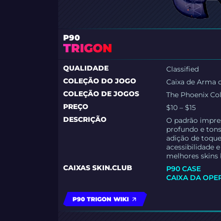
P90
TRIGON
QUALIDADE
Classified
COLEÇÃO DO JOGO
Caixa de Arma 
COLEÇÃO DE JOGOS
The Phoenix Col
PREÇO
$10 – $15
DESCRIÇÃO
O padrão impre
profundo e tons 
adição de toque
acessibilidade 
melhores skins 
CAIXAS SKIN.CLUB
P90 CASE
CAIXA DA OPE
P90 TRIGON WIKI