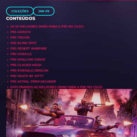
COLEÇÕES
JAN 09
CONTEÚDOS
AS 10 MELHORES SKINS PARA A P90 NO CS:GO
P90 ASIIMOV
P90 TRIGON
P90 BLIND SPOT
P90 DESERT WARFARE
P90 MODULE
P90 SHALLOW GRAVE
P90 GLACIER MESH
P90 EMERALD DRAGON
P90 DEATH BY KITTY
P90 ASTRAL JÖRMUNGANDR
EXPLORANDO AS MELHORES SKINS PARA A P90 NO CS:GO