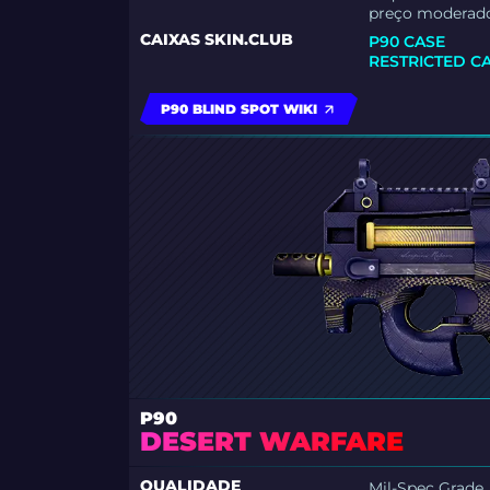
preço moderado
CAIXAS SKIN.CLUB
P90 CASE
RESTRICTED C
P90 BLIND SPOT WIKI
P90
DESERT WARFARE
QUALIDADE
Mil-Spec Grade