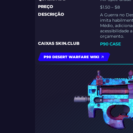
PREÇO
$1.50 – $8
DESCRIÇÃO
A Guerra no De
imita habilment
Médio, adiciona
acessibilidade 
orçamento.
CAIXAS SKIN.CLUB
P90 CASE
P90 DESERT WARFARE WIKI