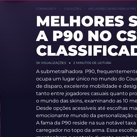
COMMUNITY
COLEÇÕES
MELHORES SKINS PARA A P90 N
MELHORES S
A P90 NO CS
CLASSIFICAD
3K
VISUALIZAÇÕES
2 MINUTOS DE LEITURA
A submetralhadora P90, frequentemente
ocupa um lugar único no mundo do Counte
de disparo, excelente mobilidade e desig
tanto entre jogadores casuais quanto prof
o mundo das skins, examinando as 10 mel
Desde opções acessíveis até escolhas mai
emocionante mundo da personalização de
A fama da P90 reside na sua notável taxa
carregador no topo da arma. Essa escolh