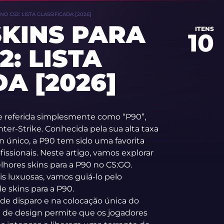
O CS2: LISTA CLASSIFICADA [2026]
KINS PARA
ITENS
10
2: LISTA
A [2026]
 referida simplesmente como “P90”,
r-Strike. Conhecida pela sua alta taxa
n único, a P90 tem sido uma favorita
issionais. Neste artigo, vamos explorar
hores skins para a P90 no CS:GO.
s luxuosas, vamos guiá-lo pelo
 skins para a P90.
 de disparo e na colocação única do
a de design permite que os jogadores