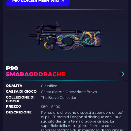
P90 GLACIER MESH WIKI
P90
SMARAGDDRACHE
QUALITÀ
Classified
CASSA DI GIOCO
Cassa d’arma Operazione Bravo
COLLEZIONE DI
The Bravo Collection
GIOCHI
PREZZO
$80 – $400
DESCRIZIONE
Per coloro che sono disposti a spendere un po’
di più, l’Emerald Dragon si distingue con il suo
squisito design a tema dragone cinese. La
superficie della mitraglietta è ornata con la
rappresentazione di un maestoso drago cinese,