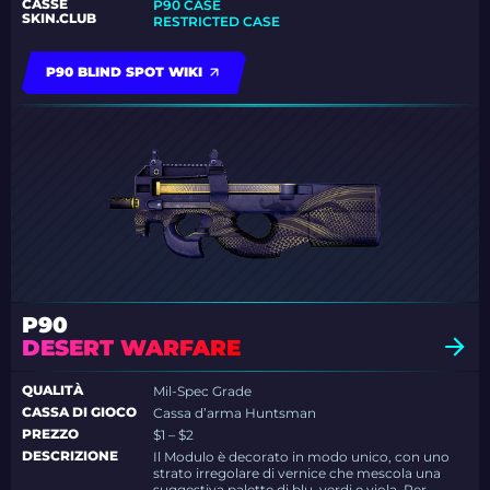
CASSE
P90 CASE
SKIN.CLUB
RESTRICTED CASE
P90 BLIND SPOT WIKI
P90
DESERT WARFARE
QUALITÀ
Mil-Spec Grade
CASSA DI GIOCO
Cassa d’arma Huntsman
PREZZO
$1 – $2
DESCRIZIONE
Il Modulo è decorato in modo unico, con uno
strato irregolare di vernice che mescola una
suggestiva palette di blu, verdi e viola. Per