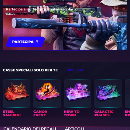
Partecipa ai sorteggi giornalieri regolari di
casse
PARTECIPA
CASSE SPECIALI SOLO PER TE
TUTTI I CASSE
STEEL
CANON
NEW TO
GALACTIC
S
SAMURAI
EVENT
TOWN
PHASES
PR
CALENDARIO DEI REGALI
ARTICOLI