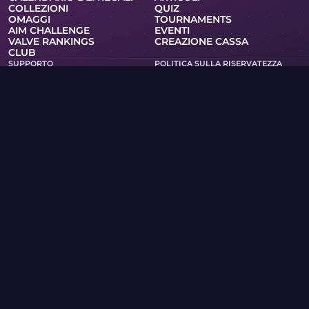
COLLEZIONI
QUIZ
OMAGGI
TOURNAMENTS
AIM CHALLENGE
EVENTI
VALVE RANKINGS
CREAZIONE CASSA
CLUB
SUPPORTO
POLITICA SULLA RISERVATEZZA
TERMINI DI SERVIZIO
RSS
CASSE E GIOCHI
WIKI DELLE SKIN
MERCHANDISING
PRO
Skin.Club © 2026
Puoi ottenere la tua skin preferita ai migliori prezzi. Tutti gli
scambi funzionano in modalità automatica tramite bot di
Steam.
MOONTAIN LTD, 13 via Kypranoros, ufficio 205, 1061, Nicosia,
Cipro
Se sei titolare di diritti d’autore e hai trovato sul sito
materiali che violano i tuoi diritti, ti preghiamo di
contattarci via e-mail all’indirizzo community@skin.club .
Esamineremo la tua richiesta tempestivamente.
CASO DI COLTELLI
CASSA AWP
CASO AGENTI