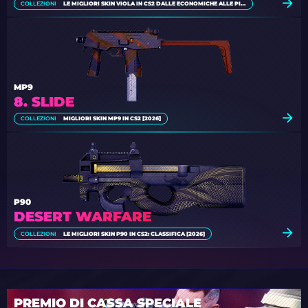
COLLEZIONI
LE MIGLIORI SKIN VIOLA IN CS2 DALLE ECONOMICHE ALLE PIÙ CARE
MP9
8. SLIDE
COLLEZIONI
MIGLIORI SKIN MP9 IN CS2 [2026]
P90
DESERT WARFARE
COLLEZIONI
LE MIGLIORI SKIN P90 IN CS2: CLASSIFICA [2026]
PREMIO DI CASSA SPECIALE