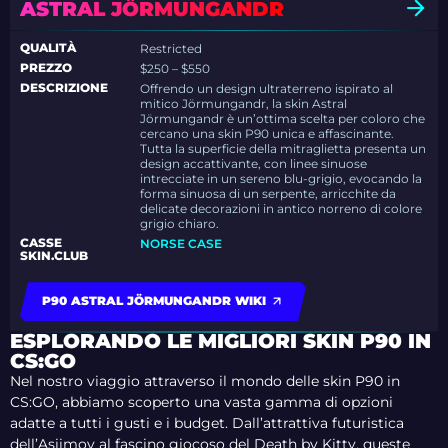
ASTRAL JÖRMUNGANDR
QUALITÀ
Restricted
PREZZO
$250 – $550
DESCRIZIONE
Offrendo un design ultraterreno ispirato al
mitico Jörmungandr, la skin Astral
Jörmungandr è un’ottima scelta per coloro che
cercano una skin P90 unica e affascinante.
Tutta la superficie della mitraglietta presenta un
design accattivante, con linee sinuose
intrecciate in un sereno blu-grigio, evocando la
forma sinuosa di un serpente, arricchite da
delicate decorazioni in antico norreno di colore
grigio chiaro.
CASSE
NORSE CASE
SKIN.CLUB
P90 ASTRAL JÖRMUNGANDR WIKI
ESPLORANDO LE MIGLIORI SKIN P90 IN
CS:GO
Nel nostro viaggio attraverso il mondo delle skin P90 in
CS:GO, abbiamo scoperto una vasta gamma di opzioni
adatte a tutti i gusti e i budget. Dall’attrattiva futuristica
dell’Asiimov al fascino giocoso del Death by Kitty, queste