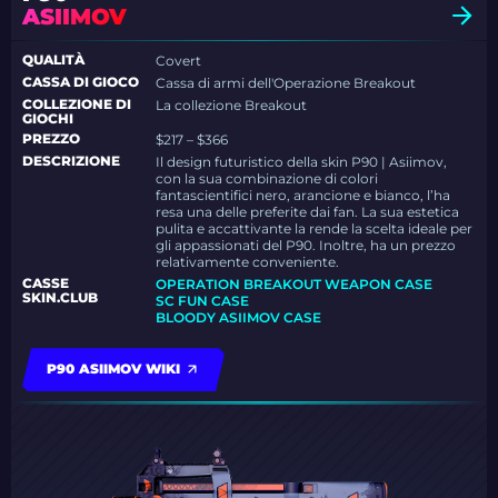
ASIIMOV
QUALITÀ
Covert
CASSA DI GIOCO
Cassa di armi dell'Operazione Breakout
COLLEZIONE DI
La collezione Breakout
GIOCHI
PREZZO
$217 – $366
DESCRIZIONE
Il design futuristico della skin P90 | Asiimov,
con la sua combinazione di colori
fantascientifici nero, arancione e bianco, l’ha
resa una delle preferite dai fan. La sua estetica
pulita e accattivante la rende la scelta ideale per
gli appassionati del P90. Inoltre, ha un prezzo
relativamente conveniente.
CASSE
OPERATION BREAKOUT WEAPON CASE
SKIN.CLUB
SC FUN CASE
BLOODY ASIIMOV CASE
P90 ASIIMOV WIKI