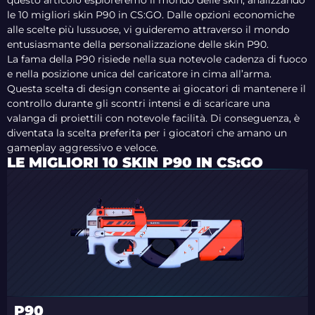
questo articolo esploreremo il mondo delle skin, analizzando
le 10 migliori skin P90 in CS:GO. Dalle opzioni economiche
alle scelte più lussuose, vi guideremo attraverso il mondo
entusiasmante della personalizzazione delle skin P90.
La fama della P90 risiede nella sua notevole cadenza di fuoco
e nella posizione unica del caricatore in cima all’arma.
Questa scelta di design consente ai giocatori di mantenere il
controllo durante gli scontri intensi e di scaricare una
valanga di proiettili con notevole facilità. Di conseguenza, è
diventata la scelta preferita per i giocatori che amano un
gameplay aggressivo e veloce.
LE MIGLIORI 10 SKIN P90 IN CS:GO
P90