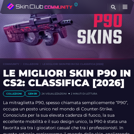
T
COMMUNITY
COLLEZIONI
LE MIGLIORI SKIN P90 IN CS2: CLASSIFICA [2026]
LE MIGLIORI SKIN P90 IN
CS2: CLASSIFICA [2026]
COLLEZIONI
GEN 09
2K
VISUALIZZAZIONI
2 MINUTI DI LETTURA
La mitraglietta P90, spesso chiamata semplicemente “P90”,
occupa un posto unico nel mondo di Counter-Strike.
Conosciuta per la sua elevata cadenza di fuoco, la sua
eccellente mobilità e il suo design unico, la P90 è stata una
favorita sia tra i giocatori casual che tra i professionisti. In