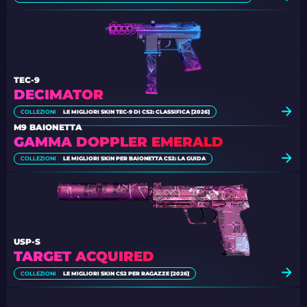
TEC-9
DECIMATOR
COLLEZIONI
LE MIGLIORI SKIN TEC-9 DI CS2: CLASSIFICA [2026]
M9 BAIONETTA
GAMMA DOPPLER EMERALD
COLLEZIONI
LE MIGLIORI SKIN PER BAIONETTA CS2: LA GUIDA
USP-S
TARGET ACQUIRED
COLLEZIONI
LE MIGLIORI SKIN CS2 PER RAGAZZE [2026]