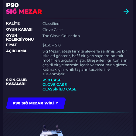
P90
SIĞ MEZAR
KALITE
Classified
OYUN KASASI
Glove Case
OYUN
The Glove Collection
KOLEKSIYONU
FIYAT
$1,50 – $10
AÇIKLAMA
Sığ Mezar, ateşli kırmızı alevlerle sarılmış bej bir
iskeleti gösterir, hafif bir, yarı saydam noktalı
motif ile vurgulanmıştır. Bileşenleri, gri tonların
çeşitli bir yelpazesini içerir ve tasarımına gizem
katmak için runik taşların tasvirleri ile
süslenmiştir.
SKIN.CLUB
P90 CASE
KASALARI
GLOVE CASE
CLASSIFIED CASE
P90 SIĞ MEZAR WIKI