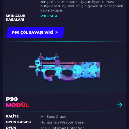
zenginlik katmaktadır. Uygun fiyatlı olması,
bütçe dostu oyuncular için güvenilir bir seçenek
yapmaktadır.
SKIN.CLUB
P90 CASE
KASALARI
P90 ÇÖL SAVAŞI WIKI
P90
MODÜL
KALITE
Mil-Spec Grade
OYUN KASASI
Huntsman Weapon Case
OYUN
The Huntsman Collection