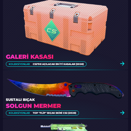
GALERI KASASI
KOLEKSIYONLAR
CS2’DE AÇILACAK EN İYI KASALAR [2026]
SUSTALI BIÇAK
SOLGUN MERMER
KOLEKSIYONLAR
TOP "FLIP" BIÇAK SKINI CS2 [2026]