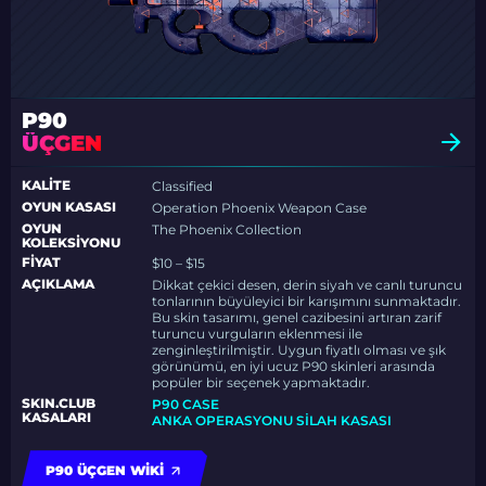
P90
ÜÇGEN
KALITE
Classified
OYUN KASASI
Operation Phoenix Weapon Case
OYUN
The Phoenix Collection
KOLEKSIYONU
FIYAT
$10 – $15
AÇIKLAMA
Dikkat çekici desen, derin siyah ve canlı turuncu
tonlarının büyüleyici bir karışımını sunmaktadır.
Bu skin tasarımı, genel cazibesini artıran zarif
turuncu vurguların eklenmesi ile
zenginleştirilmiştir. Uygun fiyatlı olması ve şık
görünümü, en iyi ucuz P90 skinleri arasında
popüler bir seçenek yapmaktadır.
SKIN.CLUB
P90 CASE
KASALARI
ANKA OPERASYONU SILAH KASASI
P90 ÜÇGEN WIKI