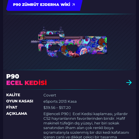
P90 ZÜMRÜT EJDERHA WIKI
P90
ECEL KEDISI
KALITE
Covert
OYUN KASASI
eSports 2013 Kasa
FIYAT
$39.56 – $57.20
AÇIKLAMA
Eğlenceli P90 | Ecel Kedisi kaplaması, yıllardır
CS2 hayranlarının favorilerinden biridir. Hafif
makineli tüfeğin dış yüzeyi, her biri sokak
sanatından ilham alan çok renkli boya
sıçramalarıyla süslenmiş bir dizi kedi kafatasını
içeren canlı ve dikkat çekici bir tasarıma