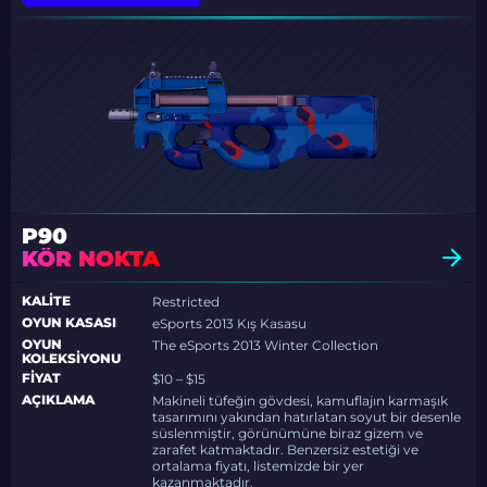
P90
KÖR NOKTA
KALITE
Restricted
OYUN KASASI
eSports 2013 Kış Kasasu
OYUN
The eSports 2013 Winter Collection
KOLEKSIYONU
FIYAT
$10 – $15
AÇIKLAMA
Makineli tüfeğin gövdesi, kamuflajın karmaşık
tasarımını yakından hatırlatan soyut bir desenle
süslenmiştir, görünümüne biraz gizem ve
zarafet katmaktadır. Benzersiz estetiği ve
ortalama fiyatı, listemizde bir yer
kazanmaktadır.