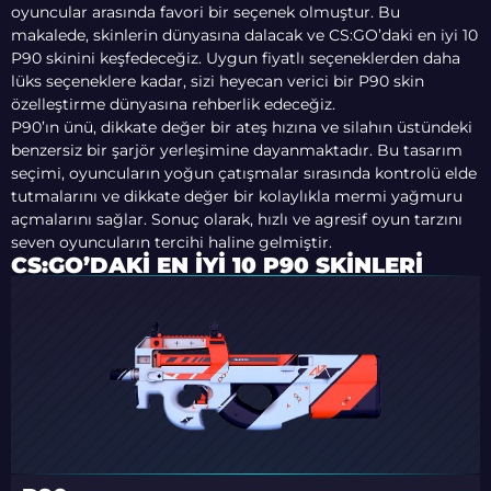
oyuncular arasında favori bir seçenek olmuştur. Bu
makalede, skinlerin dünyasına dalacak ve CS:GO’daki en iyi 10
P90 skinini keşfedeceğiz. Uygun fiyatlı seçeneklerden daha
lüks seçeneklere kadar, sizi heyecan verici bir P90 skin
özelleştirme dünyasına rehberlik edeceğiz.
P90’ın ünü, dikkate değer bir ateş hızına ve silahın üstündeki
benzersiz bir şarjör yerleşimine dayanmaktadır. Bu tasarım
seçimi, oyuncuların yoğun çatışmalar sırasında kontrolü elde
tutmalarını ve dikkate değer bir kolaylıkla mermi yağmuru
açmalarını sağlar. Sonuç olarak, hızlı ve agresif oyun tarzını
seven oyuncuların tercihi haline gelmiştir.
CS:GO’DAKI EN İYI 10 P90 SKINLERI