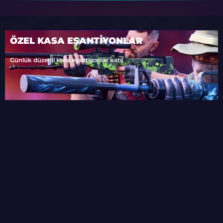
ÖZEL KASA EŞANTİYONLAR
Günlük düzenli kasa eşantiyonlar katıl
KATIL
SADECE SIZIN IÇIN ÖZEL KASASI
TÜM KASASI