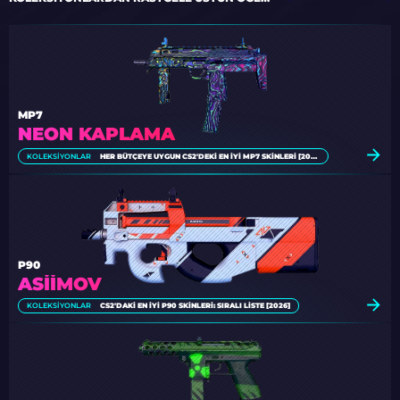
MP7
NEON KAPLAMA
KOLEKSIYONLAR
HER BÜTÇEYE UYGUN CS2'DEKI EN İYI MP7 SKINLERI [2026]
P90
ASIIMOV
KOLEKSIYONLAR
CS2'DAKI EN İYI P90 SKINLERI: SIRALI LISTE [2026]