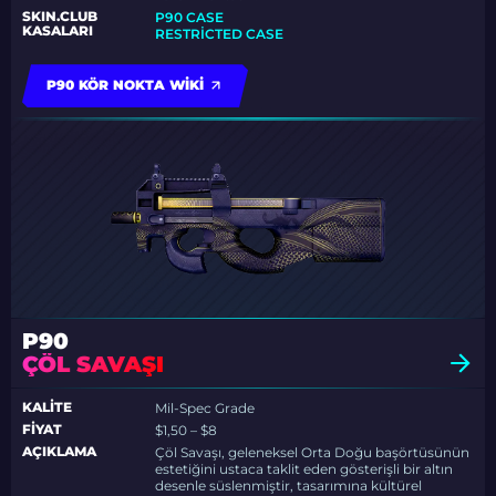
SKIN.CLUB
P90 CASE
KASALARI
RESTRICTED CASE
P90 KÖR NOKTA WIKI
P90
ÇÖL SAVAŞI
KALITE
Mil-Spec Grade
FIYAT
$1,50 – $8
AÇIKLAMA
Çöl Savaşı, geleneksel Orta Doğu başörtüsünün
estetiğini ustaca taklit eden gösterişli bir altın
desenle süslenmiştir, tasarımına kültürel