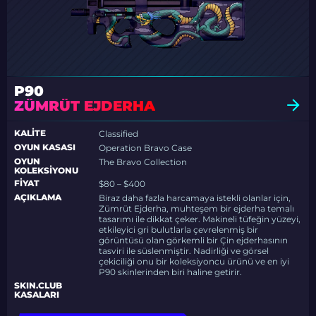
P90
ZÜMRÜT EJDERHA
KALITE
Classified
OYUN KASASI
Operation Bravo Case
OYUN
The Bravo Collection
KOLEKSIYONU
FIYAT
$80 – $400
AÇIKLAMA
Biraz daha fazla harcamaya istekli olanlar için,
Zümrüt Ejderha, muhteşem bir ejderha temalı
tasarımı ile dikkat çeker. Makineli tüfeğin yüzeyi,
etkileyici gri bulutlarla çevrelenmiş bir
görüntüsü olan görkemli bir Çin ejderhasının
tasviri ile süslenmiştir. Nadirliği ve görsel
çekiciliği onu bir koleksiyoncu ürünü ve en iyi
P90 skinlerinden biri haline getirir.
SKIN.CLUB
KASALARI