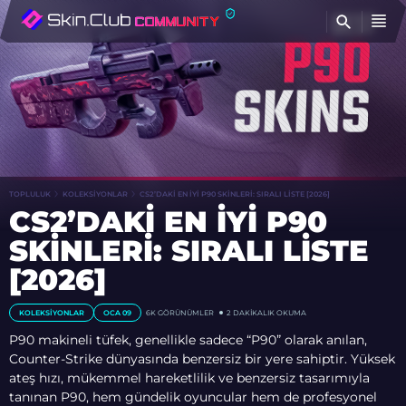
BU
TOPLULUK
KOLEKSIYONLAR
CS2’DAKI EN İYI P90 SKINLERI: SIRALI LISTE [2026]
CS2’DAKI EN İYI P90
SKINLERI: SIRALI LISTE
[2026]
KOLEKSIYONLAR
OCA 09
6K
GÖRÜNÜMLER
2 DAKIKALIK OKUMA
P90 makineli tüfek, genellikle sadece “P90” olarak anılan,
Counter-Strike dünyasında benzersiz bir yere sahiptir. Yüksek
ateş hızı, mükemmel hareketlilik ve benzersiz tasarımıyla
tanınan P90, hem gündelik oyuncular hem de profesyonel