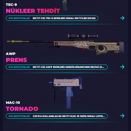
TEC-9
NÜKLEER TEHDIT
KOLEKSIYONLAR
EN İYI CS2 TEC-9 SKINLERI: SIRALI EN İYILER [2026]
AWP
PRENS
KOLEKSIYONLAR
EN İYI CS2 AWP SKINLERI: KESKIN NIŞANCININ SEÇIMI [2026]
MAC-10
TORNADO
KOLEKSIYONLAR
CS2'DA KULLANILACAK EN İYI MAC-10 SKIN: SIRALI LISTE [2026]