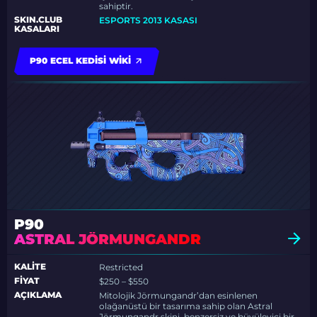
sahiptir.
SKIN.CLUB
ESPORTS 2013 KASASI
KASALARI
P90 ECEL KEDISI WIKI
P90
ASTRAL JÖRMUNGANDR
KALITE
Restricted
FIYAT
$250 – $550
AÇIKLAMA
Mitolojik Jörmungandr’dan esinlenen
olağanüstü bir tasarıma sahip olan Astral
Jörmungandr skini, benzersiz ve büyüleyici bir