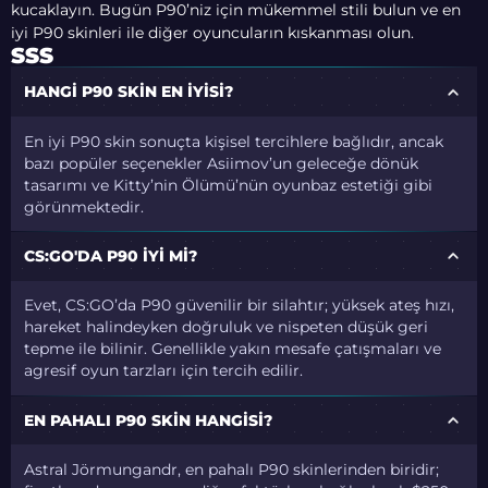
kucaklayın. Bugün P90’niz için mükemmel stili bulun ve en
iyi P90 skinleri ile diğer oyuncuların kıskanması olun.
SSS
HANGI P90 SKIN EN IYISI?
En iyi P90 skin sonuçta kişisel tercihlere bağlıdır, ancak
bazı popüler seçenekler Asiimov’un geleceğe dönük
tasarımı ve Kitty’nin Ölümü’nün oyunbaz estetiği gibi
görünmektedir.
CS:GO'DA P90 IYI MI?
Evet, CS:GO’da P90 güvenilir bir silahtır; yüksek ateş hızı,
hareket halindeyken doğruluk ve nispeten düşük geri
tepme ile bilinir. Genellikle yakın mesafe çatışmaları ve
agresif oyun tarzları için tercih edilir.
EN PAHALI P90 SKIN HANGISI?
Astral Jörmungandr, en pahalı P90 skinlerinden biridir;