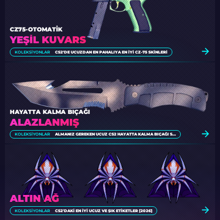
CZ75-OTOMATIK
YEŞIL KUVARS
KOLEKSIYONLAR
CS2'DE UCUZDAN EN PAHALIYA EN İYI CZ-75 SKINLERI
HAYATTA KALMA BIÇAĞI
ALAZLANMIŞ
KOLEKSIYONLAR
ALMANIZ GEREKEN UCUZ CS2 HAYATTA KALMA BIÇAĞI SKINLERI [2026]
ALTIN AĞ
KOLEKSIYONLAR
CS2'DAKI EN İYI UCUZ VE ŞIK ETIKETLER [2026]