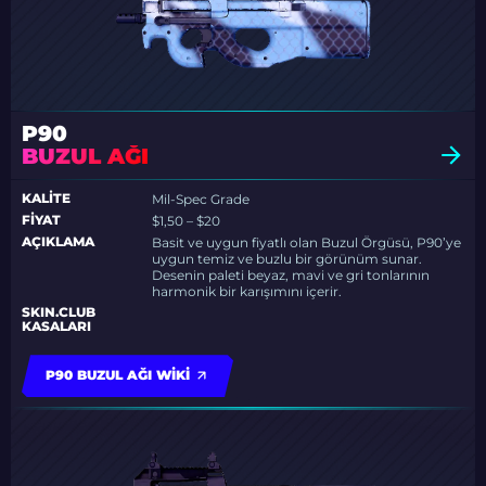
P90
BUZUL AĞI
KALITE
Mil-Spec Grade
FIYAT
$1,50 – $20
AÇIKLAMA
Basit ve uygun fiyatlı olan Buzul Örgüsü, P90’ye
uygun temiz ve buzlu bir görünüm sunar.
Desenin paleti beyaz, mavi ve gri tonlarının
harmonik bir karışımını içerir.
SKIN.CLUB
KASALARI
P90 BUZUL AĞI WIKI