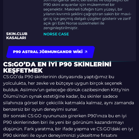
P90 skini arayanlar için mükemmel bir
seçenektir. Makineli tüfeğin tüm yüzeyi, bir
yılanın kıvrımlı şeklini çağrıştıran sakin bir mavi-
gri iç içe geçmiş dalgalı çizgileri gösterir ve zarif
açık gri Eski Norse süslemeleri ile
zenginleştirilmiştir.
SKIN.CLUB
NORSE CASE
KASALARI
P90 ASTRAL JÖRMUNGANDR WIKI
CS:GO’DA EN İYI P90 SKINLERINI
KEŞFETMEK
CS:GO’da P90 skinlerinin dünyasında yaptığımız bu
yolculukta, her zevke ve bütçeye uygun birçok seçenek
bulduk. Asiimov’un geleceğe dönük cazibesinden Kitty’nin
Ölümü’nün oynak estetiğine kadar, bu skinler sadece
silahınıza görsel bir çekicilik katmakla kalmaz, aynı zamanda
benzersiz bir oyun deneyimi sunar.
Bir sonraki CS:GO oyununuza girerken P90’ınıza bu en iyi
P90 skinlerinden biri ile yeni bir görünüm kazandırmayı
düşünün. Fark yaratma, bir ifade yapma ve CS:GO’daki en iyi
P90 skinleri ile oyun deneyiminizi yükseltme fırsatını