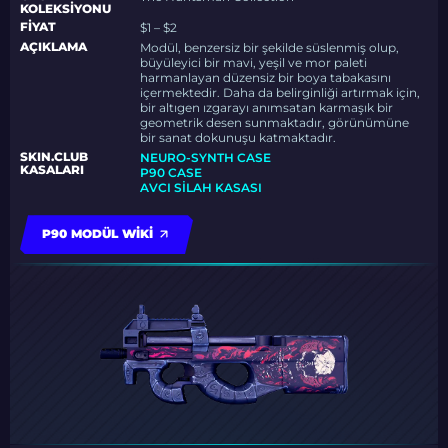
KOLEKSIYONU
FIYAT
$1 – $2
AÇIKLAMA
Modül, benzersiz bir şekilde süslenmiş olup,
büyüleyici bir mavi, yeşil ve mor paleti
harmanlayan düzensiz bir boya tabakasını
içermektedir. Daha da belirginliği artırmak için,
bir altıgen ızgarayı anımsatan karmaşık bir
geometrik desen sunmaktadır, görünümüne
bir sanat dokunuşu katmaktadır.
SKIN.CLUB
NEURO-SYNTH CASE
KASALARI
P90 CASE
AVCI SILAH KASASI
P90 MODÜL WIKI