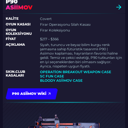
P90
ASIIMOV
KALITE
Covert
OYUN KASASI
Firar Operasyonu Silah Kasası
OYUN
Firar Koleksiyonu
KOLEKSIYONU
FIYAT
$217 – $366
AÇIKLAMA
Siyah, turuncu ve beyaz bilim kurgu renk
şemasına sahip fütüristik tasarımlı P90 |
Asiimov kaplaması, hayranların favorisi haline
geldi. Temiz ve çekici estetiği, P90 tutkunları için
en iyi seçeneklerden biri olmasını sağlıyor.
Ayrıca, nispeten uygun fiyatlı.
SKIN.CLUB
OPERATION BREAKOUT WEAPON CASE
KASALARI
SC FUN CASE
BLOODY ASIIMOV CASE
P90 ASIIMOV WIKI