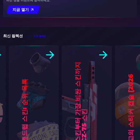
하는 경품 이벤트에 참여하세요.
지금 열기
최신 컬렉션
모든 컬렉션
가
장
저
렴
한
스
킨
부
터
장
비
싼
스
킨
까
지
C
S
2
최
고
의
C
Z
-
7
5
스
6
]
CS2 최고의 핸드랩 스킨: 순위 목록