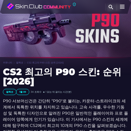
찾
커뮤니티
컬렉션
CS2 최고의 P90 스킨: 순위 [2026]
CS2 최고의 P90 스킨: 순위
[2026]
컬렉션
1월 09
3K
조회수
1 읽는 데 걸리는 시간(분)
P90 서브머신건은 간단히 “P90″로 불리는, 카운터-스트라이크의 세
계에서 독특한 위치를 차지하고 있습니다. 고속 사격률, 우수한 기동
성 및 독특한 디자인으로 알려진 P90은 일반적인 플레이어와 프로 플
레이어 양쪽에게 인기가 있습니다. 이 기사에서는 P90 스킨의 세계에
대해 탐구하여 CS2에서 최고의 10개의 P90 스킨을 살펴보겠습니다.