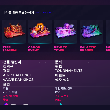
나만을 위한 특별한 상자
모든 상자
STEEL
CANON
NEW TO
GALACTIC
S
SAMURAI
EVENT
TOWN
PHASES
PR
선물 캘린더
문서
컬렉션
퀴즈
경품
TOURNAMENTS
AIM CHALLENGE
이벤트
VALVE RANKINGS
상자 생성
클럽
지원
개인 정보 정책
서비스 약관
RSS
상자 및 게임
스킨들 위키
굿즈
PRO