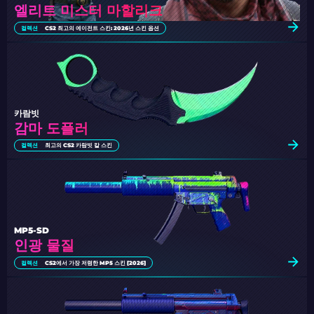
엘리트 미스터 마할리크
컬렉션
CS2 최고의 에이전트 스킨: 2026년 스킨 옵션
카람빗
감마 도플러
컬렉션
최고의 CS2 카람빗 칼 스킨
MP5-SD
인광 물질
컬렉션
CS2에서 가장 저렴한 MP5 스킨 [2026]