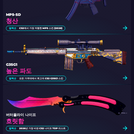
MP5-SD
청산
컬렉션
CS2에서 가장 저렴한 MP5 스킨 [2026]
G3SG1
높은 파도
컬렉션
모든 가격대에서 최고의 CS2 G3SG1 스킨
버터플라이 나이프
흐릿함
컬렉션
2026년 가장 비싼 CS2 나이프 TOP 리스트