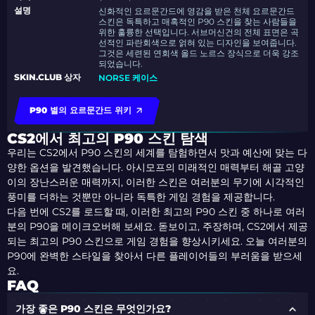
설명
신화적인 요르문간드에 영감을 받은 천체 요르문간드
스킨은 독특하고 매혹적인 P90 스킨을 찾는 사람들을
위한 훌륭한 선택입니다. 서브머신건의 전체 표면은 곡
선적인 파란회색으로 얽혀 있는 디자인을 보여줍니다.
그것은 세련된 연회색 올드 노르스 장식으로 더욱 강조
되었습니다.
SKIN.CLUB 상자
NORSE 케이스
P90 별의 요르문간드 위키
CS2에서 최고의 P90 스킨 탐색
우리는 CS2에서 P90 스킨의 세계를 탐험하면서 맛과 예산에 맞는 다
양한 옵션을 발견했습니다. 아시모프의 미래적인 매력부터 해골 고양
이의 장난스러운 매력까지, 이러한 스킨은 여러분의 무기에 시각적인
풍미를 더하는 것뿐만 아니라 독특한 게임 경험을 제공합니다.
다음 번에 CS2를 로드할 때, 이러한 최고의 P90 스킨 중 하나로 여러
분의 P90을 메이크오버해 보세요. 돋보이고, 주장하며, CS2에서 제공
되는 최고의 P90 스킨으로 게임 경험을 향상시키세요. 오늘 여러분의
P90에 완벽한 스타일을 찾아서 다른 플레이어들의 부러움을 받으세
요.
FAQ
가장 좋은 P90 스킨은 무엇인가요?