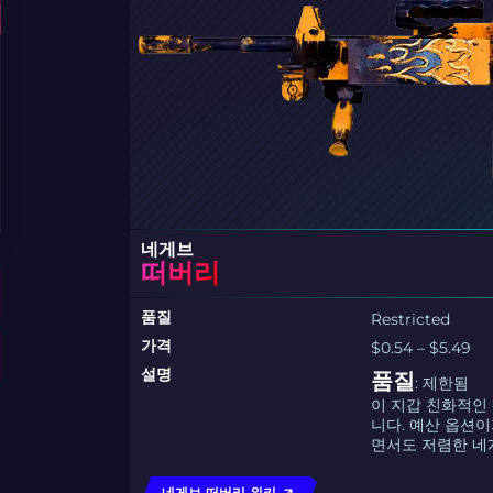
네게브
떠버리
품질
Restricted
가격
$0.54 – $5.49
설명
품질
: 제한됨
이 지갑 친화적인
니다. 예산 옵션
면서도 저렴한 네
네게브 떠버리 위키