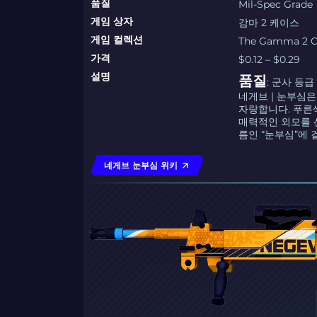
품질
Mil-Spec Grade
게임 상자
감마 2 케이스
게임 컬렉션
The Gamma 2 Co
가격
$0.12 – $0.29
설명
품질
: 군사 등급
네게브 | 눈부심
자랑합니다. 푸른
매력적인 외모를 
름인 “눈부심”에 
네게브 눈부심 위키