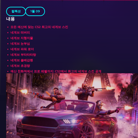
컬렉션
1월 09
내용
모든 예산에 맞는 CS2 최고의 네게브 스킨
네게브 떠버리
네게브 지형지물
네게브 눈부심
네게브 파워 로더
네게브 부타타타탕
네게브 쏠배감펭
네게브 초경량
예산 친화적에서 프로 레벨까지: CS2에서 최고의 네게브 스킨 공개