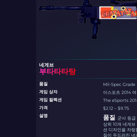
네게브
부타타타탕
품질
Mil-Spec Grade
게임 상자
이스포츠 2014 
게임 컬렉션
The eSports 20
가격
$2.12 – $9.75
설명
품질
: 군사 등급
상위 10개 네게브
션 디자인을 자랑
질이 두드러진 네