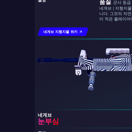
설명
품질
: 군사 등급
네게브 | 지형지
니다. 그것의 자
이 적은 플레이어
네게브 지형지물 위키
네게브
눈부심