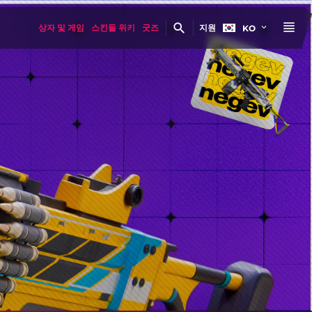
상자 및 게임
스킨들 위키
굿즈
지원
KO