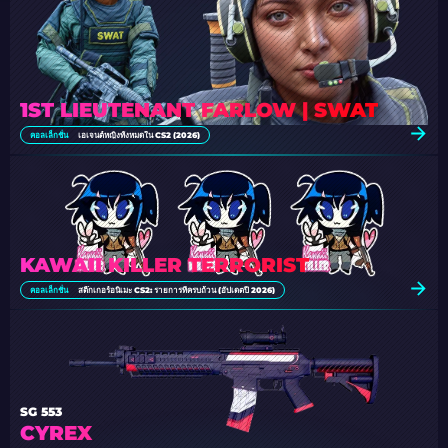
1ST LIEUTENANT FARLOW | SWAT
คอลเล็กชั่น
เอเจนต์หญิงทั้งหมดใน CS2 (2026)
KAWAII KILLER TERRORIST
คอลเล็กชั่น
สติ๊กเกอร์อนิเมะ CS2: รายการที่ครบถ้วน (อัปเดตปี 2026)
SG 553
CYREX