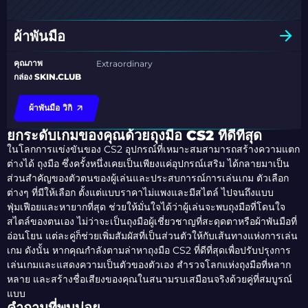
ผ้าพันมือ
คุณภาพ
Extraordinary
กล่อง SKIN.CLUB
ผ้าพันมือ วิกิ
ยกระดับเกมของคุณด้วยถุงมือ CS2 ที่ดีที่สุด
ในโลกการแข่งขันของ CS2 อุปกรณ์ที่เหมาะสมสามารถสร้างความแตก
ต่างได้ ถุงมือ ซึ่งครั้งหนึ่งเคยเป็นเพียงแค่อุปกรณ์เสริม ได้กลายมาเป็น
ส่วนสำคัญของตัวตนของผู้เล่นและประสบการณ์การเล่นเกม ตัวเลือก
ต่างๆ ที่มีให้เลือก ตั้งแต่แบบราคาไม่แพงและมีสไตล์ ไปจนถึงแบบ
ฟุ่มเฟือยและหายากที่สุด ช่วยให้มั่นใจได้ว่าผู้เล่นจะพบถุงมือที่โดนใจ
สไตล์ของตนเอง ไม่ว่าจะเป็นถุงมือผู้เชี่ยวชาญที่สะดุดตาหรือผ้าพันมือที่
อ่อนโยน แต่ละคู่ก็ช่วยเพิ่มสัมผัสที่เป็นส่วนตัวให้กับเส้นทางแห่งการเล่น
เกม ดังนั้น หากคุณกำลังตามล่าหาถุงมือ CS2 ที่ดีที่สุดเพื่อปรับปรุงการ
เล่นเกมและแสดงความเป็นตัวของตัวเอง สำรวจโลกแห่งถุงมือที่หลาก
หลาย และสร้างชื่อเสียงของคุณในสนามรบเสมือนจริงด้วยคู่ที่สมบูรณ์
แบบ