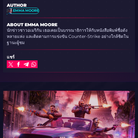
AUTHOR
EMMA MOORE
ABOUT EMMA MOORE
นักข่าวชาวอเมริกัน เธอเคยเป็นบรรณาธิการให้กับหนังสือพิมพ์ชื่อดัง
หลายแห่ง และติดตามการแข่งขัน Counter-Strike อย่างใกล้ชิดใน
ฐานะผู้ชม
แชร์