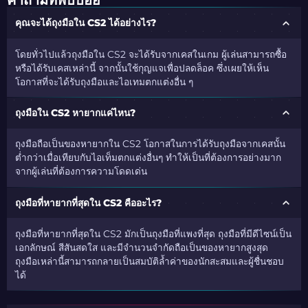
คำถามที่พบบ่อย
คุณจะได้ถุงมือใน CS2 ได้อย่างไร?
โดยทั่วไปแล้วถุงมือใน CS2 จะได้รับจากเคสในเกม ผู้เล่นสามารถซื้อ
หรือได้รับเคสเหล่านี้ จากนั้นใช้กุญแจเพื่อปลดล็อค ซึ่งเผยให้เห็น
โอกาสที่จะได้รับถุงมือและไอเทมตกแต่งอื่น ๆ
ถุงมือใน CS2 หายากแค่ไหน?
ถุงมือถือเป็นของหายากใน CS2 โอกาสในการได้รับถุงมือจากเคสนั้น
ต่ำกว่าเมื่อเทียบกับไอเท็มตกแต่งอื่นๆ ทำให้เป็นที่ต้องการอย่างมาก
จากผู้เล่นที่ต้องการความโดดเด่น
ถุงมือที่หายากที่สุดใน CS2 คืออะไร?
ถุงมือที่หายากที่สุดใน CS2 มักเป็นถุงมือที่แพงที่สุด ถุงมือที่มีดีไซน์เป็น
เอกลักษณ์ สีสันสดใส และมีจำนวนจำกัดถือเป็นของหายากสูงสุด
ถุงมือเหล่านี้สามารถกลายเป็นสมบัติล้ำค่าของนักสะสมและผู้ชื่นชอบ
ได้