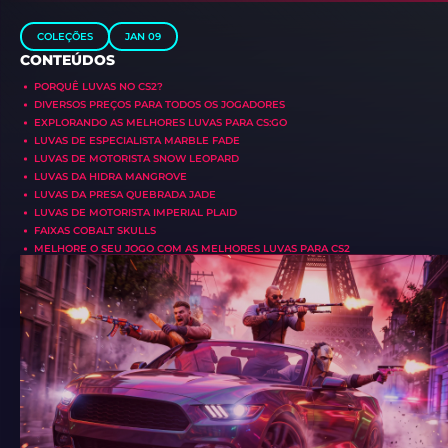
COLEÇÕES
JAN 09
CONTEÚDOS
PORQUÊ LUVAS NO CS2?
DIVERSOS PREÇOS PARA TODOS OS JOGADORES
EXPLORANDO AS MELHORES LUVAS PARA CS:GO
LUVAS DE ESPECIALISTA MARBLE FADE
LUVAS DE MOTORISTA SNOW LEOPARD
LUVAS DA HIDRA MANGROVE
LUVAS DA PRESA QUEBRADA JADE
LUVAS DE MOTORISTA IMPERIAL PLAID
FAIXAS COBALT SKULLS
MELHORE O SEU JOGO COM AS MELHORES LUVAS PARA CS2