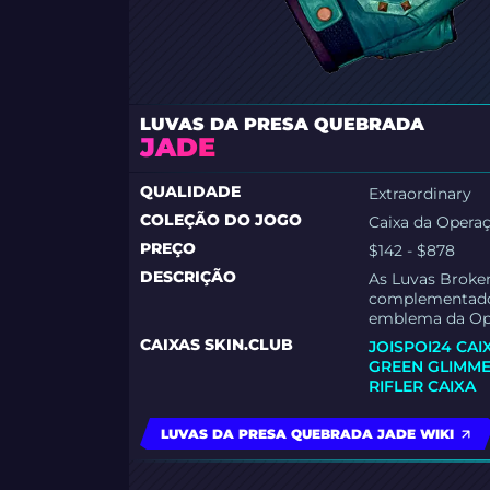
LUVAS DA PRESA QUEBRADA
JADE
QUALIDADE
Extraordinary
COLEÇÃO DO JOGO
Caixa da Operaç
PREÇO
$142 - $878
DESCRIÇÃO
As Luvas Broken
complementado 
emblema da Op
CAIXAS SKIN.CLUB
JOISPOI24 CAI
GREEN GLIMME
RIFLER CAIXA
LUVAS DA PRESA QUEBRADA JADE WIKI