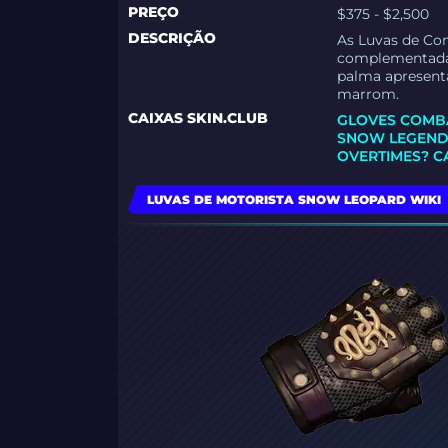
PREÇO
$375 - $2,500
DESCRIÇÃO
As Luvas de Con
complementadas 
palma apresent
marrom.
CAIXAS SKIN.CLUB
GLOVES COMBA
SNOW LEGEND
OVERTIMES? C
LUVAS DE MOTORISTA SNOW LEOPARD WIKI