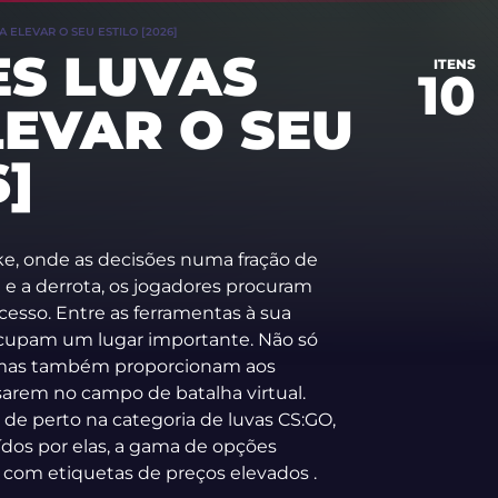
 ELEVAR O SEU ESTILO [2026]
ES LUVAS
ITENS
10
LEVAR O SEU
6]
ike, onde as decisões numa fração de
 e a derrota, os jogadores procuram
esso. Entre as ferramentas à sua
ocupam um lugar importante. Não só
 mas também proporcionam aos
arem no campo de batalha virtual.
de perto na categoria de luvas CS:GO,
ídos por elas, a gama de opções
 com etiquetas de preços elevados .