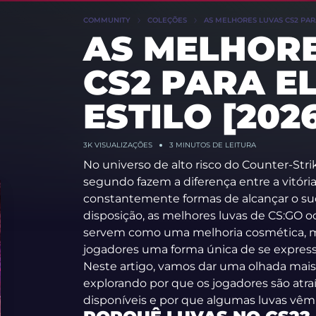
COMMUNITY
COLEÇÕES
AS MELHORES LUVAS CS2 PARA
AS MELHOR
CS2 PARA E
ESTILO [202
3K
VISUALIZAÇÕES
3 MINUTOS DE LEITURA
No universo de alto risco do Counter-Str
segundo fazem a diferença entre a vitória
constantemente formas de alcançar o suc
disposição, as melhores luvas de CS:GO 
servem como uma melhoria cosmética,
jogadores uma forma única de se express
Neste artigo, vamos dar uma olhada mais 
explorando por que os jogadores são atra
disponíveis e por que algumas luvas vêm