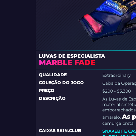
LUVAS DE ESPECIALISTA
MARBLE FADE
QUALIDADE
Extraordinary
COLEÇÃO DO JOGO
Caixa da Operaç
PREÇO
$200 - $3,308
DESCRIÇÃO
As Luvas de Esp
material sintét
emborrachados c
As 
amarelo.
camurça preta.
CAIXAS SKIN.CLUB
SNAKEBITE CA