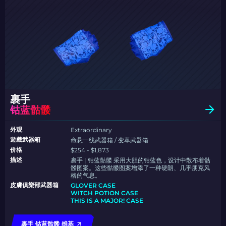
裹手
钴蓝骷髅
外观
Extraordinary
遊戲武器箱
命悬一线武器箱 / 变革武器箱
价格
$254 - $1,873
描述
裹手 | 钴蓝骷髅 采用大胆的钴蓝色，设计中散布着骷
髅图案。这些骷髅图案增添了一种硬朗、几乎朋克风
格的气息。
皮膚俱樂部武器箱
GLOVER CASE
WITCH POTION CASE
THIS IS A MAJOR! CASE
裹手 钴蓝骷髅 维基