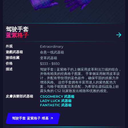
驾驶手套
蓝紫格子
外观
Extraordinary
遊戲武器箱
命悬一线武器箱
游戏收藏
变革武器箱
价格
$333 – $930
描述
驾驶手套 | 蓝紫格子的上侧采用皮革和法兰绒的组合，
并饰有精美的经典格子图案。 手掌侧采用耐用皮革设
计，并配有带纹理的蓝色嵌件，确保牢固的抓握力并
增添风格。 这些手套拥有丰富而迷人的紫色配色方
案，与格子呢图案完美搭配，为希望在虚拟战场上崭
露头角的 CS2 玩家散发出精致和优雅的感觉。
皮膚俱樂部武器箱
CSGOMERCY 武器箱
LADY LUCK 武器箱
FANTASTIC 武器箱
驾驶手套 蓝紫格子 维基