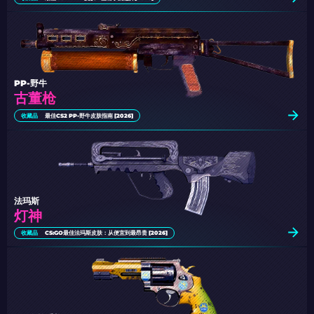
PP-野牛
古董枪
收藏品
最佳CS2 PP-野牛皮肤指南 [2026]
法玛斯
灯神
收藏品
CS:GO最佳法玛斯皮肤：从便宜到最昂贵 [2026]