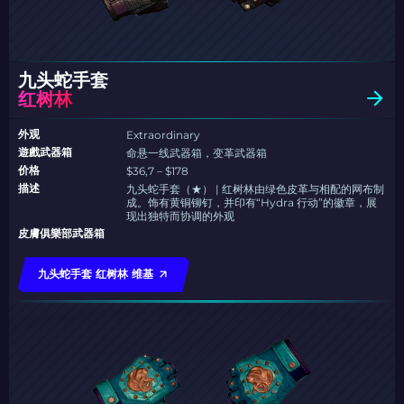
九头蛇手套
红树林
外观
Extraordinary
遊戲武器箱
命悬一线武器箱，变革武器箱
价格
$36,7 – $178
描述
九头蛇手套（★） | 红树林由绿色皮革与相配的网布制
成。饰有黄铜铆钉，并印有“Hydra 行动”的徽章，展
现出独特而协调的外观
皮膚俱樂部武器箱
九头蛇手套 红树林 维基