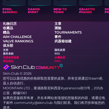
STEEL
CANON
NEW TO
GALACTIC
S
SAMURAI
EVENT
TOWN
PHASES
PR
礼物日历
文章
收藏品
测验
赠品
TOURNAMENTS
AIM CHALLENGE
事件
VALVE RANKINGS
武器箱创建
俱乐部
支持
隐私政策
服务条款
RSS
武器箱與遊戲
皮膚維基
周边商品
PRO
Skin.Club © 2026
您可以以最优惠的价格获取您喜爱的皮肤。所有交易通过Steam机
器人自动进行。
MOONTAIN LTD，塞浦路斯尼科西亚Kypranoros街13号，205办
公室，邮编1061
如果您是版权所有者，并在本网站发现侵犯您版权的内容，请通过电
子邮件 community@skin.club 与我们联系。我们将尽快审核您的
请求。