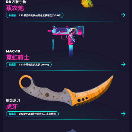
R8 左轮手枪
蕉农炮
收藏品
CS2最值得购买的黄色皮肤精选 [2026]
MAC-10
霓虹骑士
收藏品
CS2中最便宜的皮肤 [2026]
锯齿爪刀
虎牙
收藏品
2026年CS2最佳锯齿爪刀皮肤精选