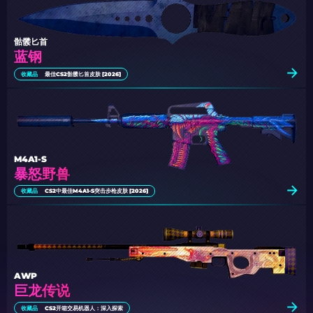
骷髅匕首
蓝钢
收藏品
最佳CS2骷髅匕首皮肤 [2026]
M4A1-S
暴怒野兽
收藏品
CS2中最佳M4A1-S突击步枪皮肤 [2026]
AWP
巨龙传说
收藏品
CS2开箱交易机器人：深入探索