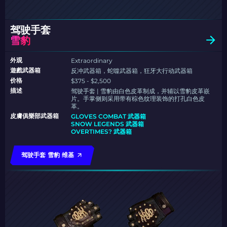
驾驶手套
雪豹
外观
Extraordinary
遊戲武器箱
反冲武器箱，蛇噬武器箱，狂牙大行动武器箱
价格
$375 - $2,500
描述
驾驶手套 | 雪豹由白色皮革制成，并辅以雪豹皮革嵌
片。手掌侧则采用带有棕色纹理装饰的打孔白色皮
革。
皮膚俱樂部武器箱
GLOVES COMBAT 武器箱
SNOW LEGENDS 武器箱
OVERTIMES? 武器箱
驾驶手套 雪豹 维基