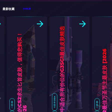
最新收藏
所有收藏
CS2中适合所有价位的G3SG1最佳皮肤精选
实
惠
的
C
S
2
求
生
匕
首
皮
肤
，
值
得
您
购
买
！
[
2
0
2
6
]
十月 01 2024
一月 09
二月 09