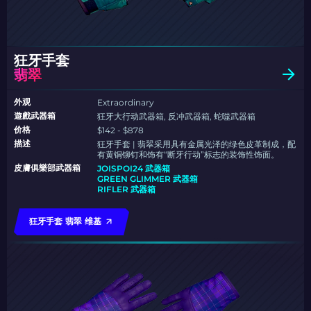
狂牙手套
翡翠
外观
Extraordinary
遊戲武器箱
狂牙大行动武器箱, 反冲武器箱, 蛇噬武器箱
价格
$142 - $878
描述
狂牙手套 | 翡翠采用具有金属光泽的绿色皮革制成，配
有黄铜铆钉和饰有“断牙行动”标志的装饰性饰面。
皮膚俱樂部武器箱
JOISPOI24 武器箱
GREEN GLIMMER 武器箱
RIFLER 武器箱
狂牙手套 翡翠 维基