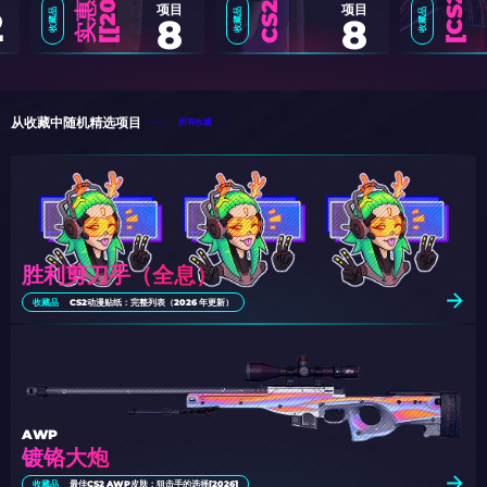
6
]
项目
项目
2
收藏品
收藏品
收藏品
8
8
C
S
2
最
佳
万
圣
节
主
题
皮
肤
[
2
0
2
从收藏中随机精选项目
所有收藏
胜利剪刀手（全息）
收藏品
CS2动漫贴纸：完整列表（2026 年更新）
AWP
镀铬大炮
收藏品
最佳CS2 AWP皮肤：狙击手的选择[2026]