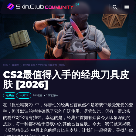
查
社区
收藏品
CS2最值得入手的经典刀具皮肤 [2026]
CS2最值得入手的经典刀具皮
肤 [2026]
收藏品
一月 12
781
视图
1 阅读分钟
在《反恐精英2》中，标志性的经典匕首虽然不是游戏中最受宠爱的变
种，但其默认的特性确保了它的广泛使用。尽管如此，仍有一群忠实
的粉丝对它情有独钟。幸运的是，经典匕首拥有众多令人印象深刻的
皮肤，每一种都不输于游戏中的其他匕首皮肤。今天，我们就来揭晓
《反恐精英2》中最出色的经典匕首皮肤，让我们一起探索，寻找与你