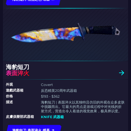
海豹短刀
表面淬火
外观
Covert
遊戲武器箱
反恐精英20周年武器箱
价格
$193 - $362
描述
海豹短刀 | 表面淬火以其独特且仿旧的外观在众多皮肤
中脱颖而出。它最大的亮点是游戏过程中对光线的折
射方式，营造出令人着迷的视觉效果，极具辨识度。
皮膚俱樂部武器箱
KNIFE 武器箱
海豹短刀 表面淬火 维基