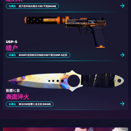
收藏品
提升您风格的最佳 CS2 手套[2026]
USP-S
猎户
收藏品
2026年值得购买的15款CS2中最佳USP-S皮肤
骷髅匕首
表面淬火
收藏品
最佳CS2骷髅匕首皮肤 [2026]