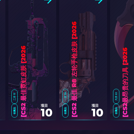
6
]
6
]
6
]
一月 09
六月 22
二月 13
项目
项目
10
10
收藏品
收藏品
收藏品
C
S
2
最
佳
霓
虹
皮
肤
[
2
0
2
C
S
2
最
佳
R
8
左
轮
手
枪
皮
肤
[
2
0
2
C
S
2
最
昂
贵
的
刀
具
[
2
0
2