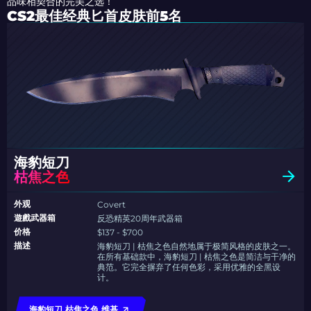
品味相契合的完美之选！
CS2最佳经典匕首皮肤前5名
海豹短刀
枯焦之色
外观
Covert
遊戲武器箱
反恐精英20周年武器箱
价格
$137 - $700
描述
海豹短刀 | 枯焦之色自然地属于极简风格的皮肤之一。
在所有基础款中，海豹短刀 | 枯焦之色是简洁与干净的
典范。它完全摒弃了任何色彩，采用优雅的全黑设
计。
海豹短刀 枯焦之色 维基