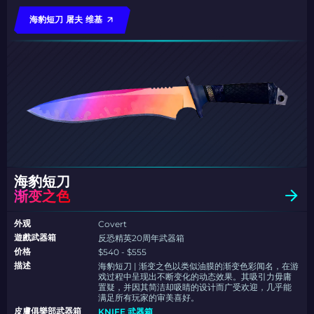
海豹短刀 屠夫 维基
海豹短刀
渐变之色
外观
Covert
遊戲武器箱
反恐精英20周年武器箱
价格
$540 - $555
描述
海豹短刀 | 渐变之色以类似油膜的渐变色彩闻名，在游
戏过程中呈现出不断变化的动态效果。其吸引力毋庸
置疑，并因其简洁却吸睛的设计而广受欢迎，几乎能
满足所有玩家的审美喜好。
皮膚俱樂部武器箱
KNIFE 武器箱