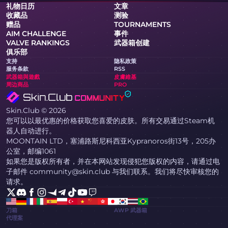
礼物日历
文章
收藏品
测验
赠品
TOURNAMENTS
AIM CHALLENGE
事件
VALVE RANKINGS
武器箱创建
俱乐部
支持
隐私政策
服务条款
RSS
武器箱與遊戲
皮膚維基
周边商品
PRO
Skin.Club © 2026
您可以以最优惠的价格获取您喜爱的皮肤。所有交易通过Steam机
器人自动进行。
MOONTAIN LTD，塞浦路斯尼科西亚Kypranoros街13号，205办
公室，邮编1061
如果您是版权所有者，并在本网站发现侵犯您版权的内容，请通过电
子邮件 community@skin.club 与我们联系。我们将尽快审核您的
请求。
刀箱
AWP 武器箱
代理案