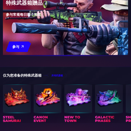
特殊武器箱贈品
参与常规每日箱子抽奖
参与
仅为您准备的特殊武器箱
所有武器箱
STEEL
CANON
NEW TO
GALACTIC
S
SAMURAI
EVENT
TOWN
PHASES
PR