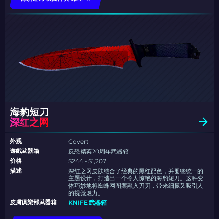
海豹短刀
深红之网
外观
Covert
遊戲武器箱
反恐精英20周年武器箱
价格
$244 - $1,207
描述
深红之网皮肤结合了经典的黑红配色，并围绕统一的
主题设计，打造出一个令人惊艳的海豹短刀。这种变
体巧妙地将蜘蛛网图案融入刀刃，带来细腻又吸引人
的视觉魅力。
皮膚俱樂部武器箱
KNIFE 武器箱