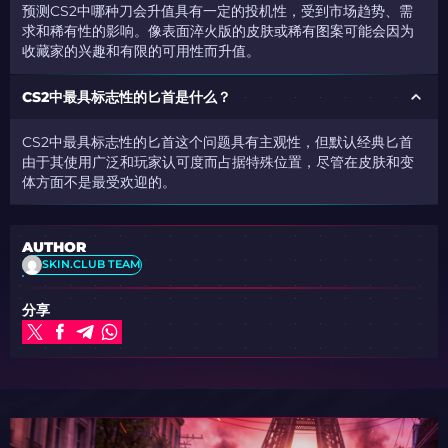
预测CS2中哪种刀会升值
具有一定的投机性
，受到市场趋势、需
求和稀有性的影响。像
表面淬火版
的皮肤或稀有图案可能会因为
收藏家的兴趣和有限的可用性而升值。
CS2中最具标志性的匕首是什么？
CS2中最具标志性的
匕首这个问题具有
主观性，但默认经典匕首
由于其使用广泛和玩家认可度而占据特殊位置，尽管在皮肤和变
体方面不是最受欢迎的。
AUTHOR
SKIN.CLUB TEAM
分享