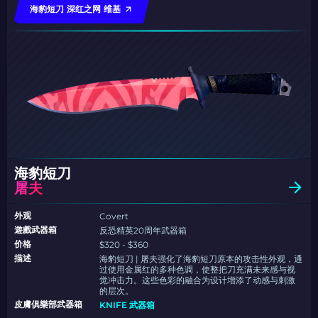
海豹短刀 深红之网 维基
海豹短刀
屠夫
外观
Covert
遊戲武器箱
反恐精英20周年武器箱
价格
$320 - $360
描述
海豹短刀 | 屠夫强化了海豹短刀原本的攻击性外观，通
过使用金属红的多种色调，使整把刀充满未来感与视
觉冲击力。这些色彩的融合为设计增添了动感与刺激
的层次。
皮膚俱樂部武器箱
KNIFE 武器箱