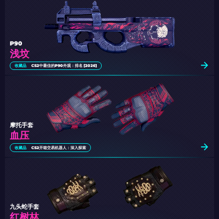
P90
浅坟
收藏品
CS2中最佳的P90外观：排名 [2026]
摩托手套
血压
收藏品
CS2开箱交易机器人：深入探索
九头蛇手套
红树林