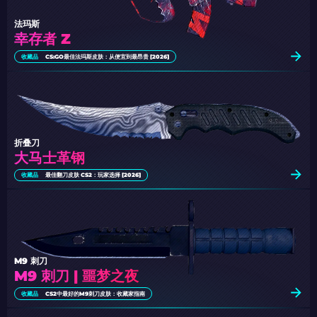
法玛斯
幸存者 Z
收藏品
CS:GO最佳法玛斯皮肤：从便宜到最昂贵 [2026]
折叠刀
大马士革钢
收藏品
最佳翻刀皮肤 CS2：玩家选择 [2026]
M9 刺刀
M9 刺刀 | 噩梦之夜
收藏品
CS2中最好的M9刺刀皮肤：收藏家指南