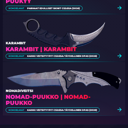
PUUKYY
KOKOELMAT
PARHAAT EDULLISET SKINIT CS2:SSA [2026]
KARAMBIT
KARAMBIT | KARAMBIT
KOKOELMAT
KAIKKI VEITSITYYPIT CS2:SSA: TÄYDELLINEN OPAS [2026]
NOMADIVEITSI
NOMAD-PUUKKO | NOMAD-
PUUKKO
KOKOELMAT
KAIKKI VEITSITYYPIT CS2:SSA: TÄYDELLINEN OPAS [2026]