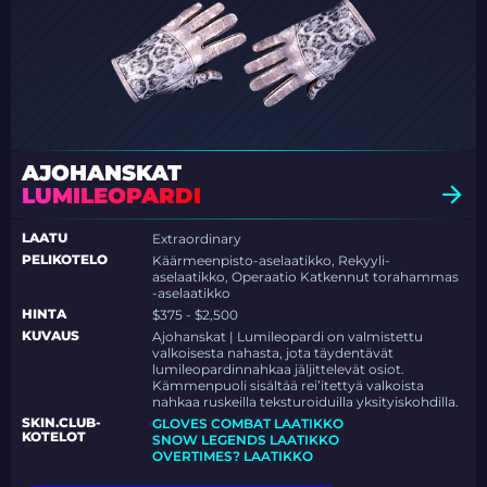
AJOHANSKAT
LUMILEOPARDI
LAATU
Extraordinary
PELIKOTELO
Käärmeenpisto-aselaatikko, Rekyyli-
aselaatikko, Operaatio Katkennut torahammas
-aselaatikko
HINTA
$375 - $2,500
KUVAUS
Ajohanskat | Lumileopardi on valmistettu
valkoisesta nahasta, jota täydentävät
lumileopardinnahkaa jäljittelevät osiot.
Kämmenpuoli sisältää rei’itettyä valkoista
nahkaa ruskeilla teksturoiduilla yksityiskohdilla.
SKIN.CLUB-
GLOVES COMBAT LAATIKKO
KOTELOT
SNOW LEGENDS LAATIKKO
OVERTIMES? LAATIKKO