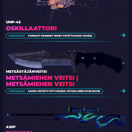
UMP-45
OSKILLAATTORI
KOKOELMAT
PARHAAT ORANSSIT SKINIT OSTETTAVAKSI CS2:SSA
METSÄSTÄJÄNVEITSI
METSÄMIEHEN VEITSI |
METSÄMIEHEN VEITSI
KOKOELMAT
KAIKKI VEITSITYYPIT CS2:SSA: TÄYDELLINEN OPAS [2026]
AWP