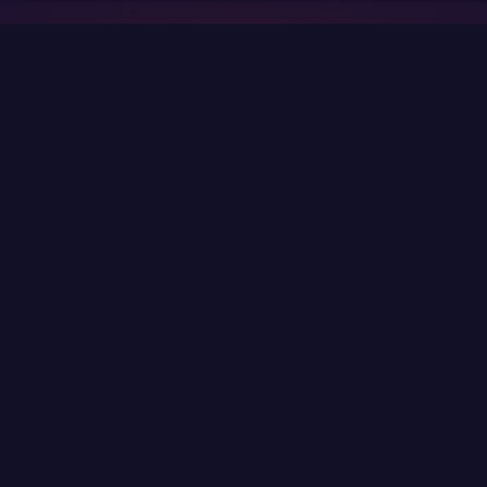
LAHJAKALENTERI
ARTIKKELIT
KOKOELMAT
TIETOVISAT
ARVONNAT
TOURNAMENTS
AIM CHALLENGE
TAPAHTUMAT
VALVE RANKINGS
KOTELON LUONTI
KLUBI
TUKI
TIETOSUOJAKÄYTÄNTÖ
KÄYTTÖEHDOT
RSS
KOTELOT JA PELIT
SKINI-WIKI
TUOTTEET
PRO
Skin.Club © 2026
Saat suosikkiskinisi parhaaseen hintaan. Kaikki kaupat
tapahtuvat automaattitilassa Steam-bottien kautta.
MOONTAIN LTD, 13 Kypranoros-katu, toimisto 205, 1061,
Nicosia, Kypros
Jos olet tekijänoikeuksien haltija ja olet löytänyt sivustolta
materiaalia, joka loukkaa oikeuksiasi, ota meihin yhteyttä
sähköpostitse osoitteessa community@skin.club .
Käsittelemme pyyntösi viipymättä.
VEITSIKOTELO
AWP-KOTELO