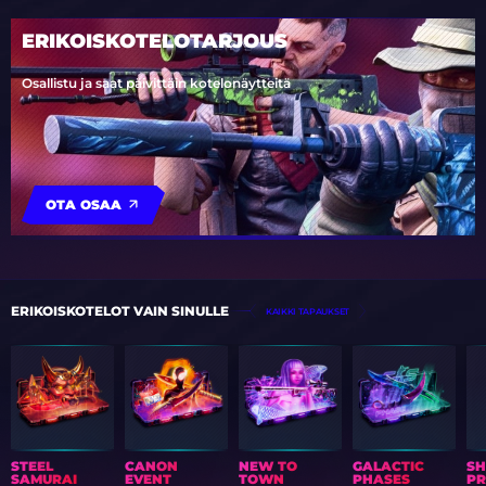
ERIKOISKOTELOTARJOUS
Osallistu ja saat päivittäin kotelonäytteitä
OTA OSAA
ERIKOISKOTELOT VAIN SINULLE
KAIKKI TAPAUKSET
STEEL
CANON
NEW TO
GALACTIC
S
SAMURAI
EVENT
TOWN
PHASES
PR