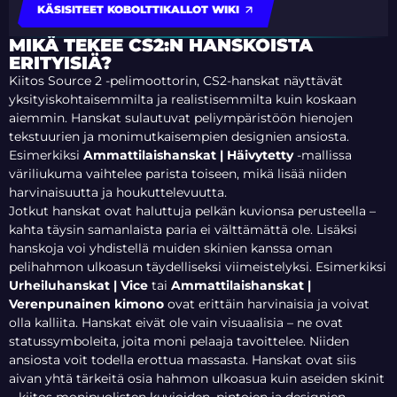
KÄSISITEET KOBOLTTIKALLOT WIKI
MIKÄ TEKEE CS2:N HANSKOISTA
ERITYISIÄ?
Kiitos Source 2 -pelimoottorin, CS2-hanskat näyttävät
yksityiskohtaisemmilta ja realistisemmilta kuin koskaan
aiemmin. Hanskat sulautuvat peliympäristöön hienojen
tekstuurien ja monimutkaisempien designien ansiosta.
Esimerkiksi
Ammattilaishanskat | Häivytetty
-mallissa
väriliukuma vaihtelee parista toiseen, mikä lisää niiden
harvinaisuutta ja houkuttelevuutta.
Jotkut hanskat ovat haluttuja pelkän kuvionsa perusteella –
kahta täysin samanlaista paria ei välttämättä ole. Lisäksi
hanskoja voi yhdistellä muiden skinien kanssa oman
pelihahmon ulkoasun täydelliseksi viimeistelyksi. Esimerkiksi
Urheiluhanskat | Vice
tai
Ammattilaishanskat |
Verenpunainen kimono
ovat erittäin harvinaisia ja voivat
olla kalliita.
Hanskat eivät ole vain visuaalisia – ne ovat
statussymboleita, joita moni pelaaja tavoittelee. Niiden
ansiosta voit todella erottua massasta. Hanskat ovat siis
aivan yhtä tärkeitä osia hahmon ulkoasua kuin aseiden skinit