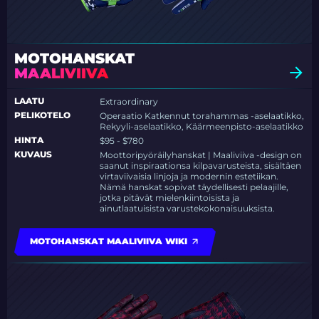
MOTOHANSKAT
MAALIVIIVA
LAATU
Extraordinary
PELIKOTELO
Operaatio Katkennut torahammas -aselaatikko,
Rekyyli-aselaatikko, Käärmeenpisto-aselaatikko
HINTA
$95 - $780
KUVAUS
Moottoripyöräilyhanskat | Maaliviiva -design on
saanut inspiraationsa kilpavarusteista, sisältäen
virtaviivaisia linjoja ja modernin estetiikan.
Nämä hanskat sopivat täydellisesti pelaajille,
jotka pitävät mielenkiintoisista ja
ainutlaatuisista varustekokonaisuuksista.
MOTOHANSKAT MAALIVIIVA WIKI