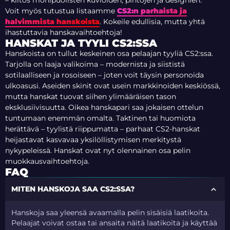
– kiitos monipuolisten kuvioiden, pintojen ja designien.
Voit myös tutustua listaamme
CS2:n parhaista ja
halvimmista hanskoista
. Kokeile edullisia, mutta yhtä
ihastuttavia hanskavaihtoehtoja!
HANSKAT JA TYYLI CS2:SSA
Hanskoista on tullut keskeinen osa pelaajan tyyliä CS2:ssa.
Tarjolla on laaja valikoima – modernista ja siististä
sotilaalliseen ja rosoiseen – joten voit täysin personoida
ulkoasusi. Aseiden skinit ovat usein markkinoiden keskiössä,
mutta hanskat tuovat siihen ylimääräisen tason
eksklusiivisuutta.
Oikea hanskapari saa jokaisen ottelun
tuntumaan enemmän omalta. Taktinen tai huomiota
herättävä – tyylistä riippumatta – parhaat CS2-hanskat
heijastavat kasvavaa yksilöllistymisen merkitystä
nykypeleissä. Hanskat ovat nyt olennainen osa pelin
muokkausvaihtoehtoja.
FAQ
MITEN HANSKOJA SAA CS2:SSA?
Hanskoja saa yleensä avaamalla pelin sisäisiä laatikoita.
Pelaajat voivat ostaa tai ansaita näitä laatikoita ja käyttää