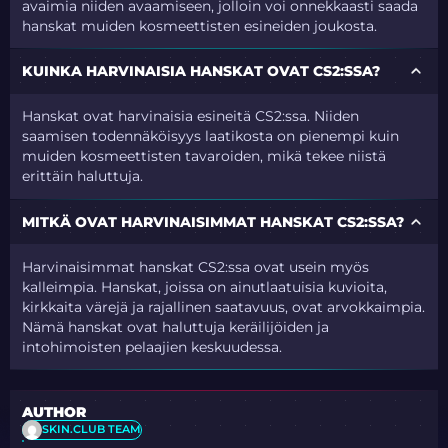
avaimia niiden avaamiseen, jolloin voi onnekkaasti saada
hanskat muiden kosmeettisten esineiden joukosta.
KUINKA HARVINAISIA HANSKAT OVAT CS2:SSA?
Hanskat ovat harvinaisia esineitä CS2:ssa. Niiden
saamisen todennäköisyys laatikosta on pienempi kuin
muiden kosmeettisten tavaroiden, mikä tekee niistä
erittäin haluttuja.
MITKÄ OVAT HARVINAISIMMAT HANSKAT CS2:SSA?
Harvinaisimmat hanskat CS2:ssa ovat usein myös
kalleimpia. Hanskat, joissa on ainutlaatuisia kuvioita,
kirkkaita värejä ja rajallinen saatavuus, ovat arvokkaimpia.
Nämä hanskat ovat haluttuja keräilijöiden ja
intohimoisten pelaajien keskuudessa.
AUTHOR
SKIN.CLUB TEAM