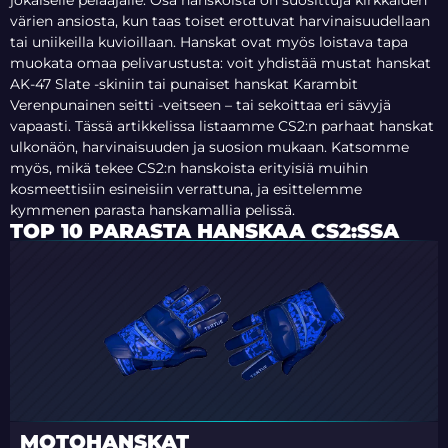
jokaiselle pelaajalle. Osa hanskoista on suosittuja kirkkaiden
värien ansiosta, kun taas toiset erottuvat harvinaisuudellaan
tai uniikeilla kuvioillaan.
Hanskat ovat myös loistava tapa
muokata omaa pelivarustusta: voit yhdistää mustat hanskat
AK-47 Slate -skiniin tai punaiset hanskat Karambit
Verenpunainen seitti -veitseen – tai sekoittaa eri sävyjä
vapaasti. Tässä artikkelissa listaamme CS2:n parhaat hanskat
ulkonäön, harvinaisuuden ja suosion mukaan. Katsomme
myös, mikä tekee CS2:n hanskoista erityisiä muihin
kosmeettisiin esineisiin verrattuna, ja esittelemme
kymmenen parasta hanskamallia pelissä.
TOP 10 PARASTA HANSKAA CS2:SSA
MOTOHANSKAT