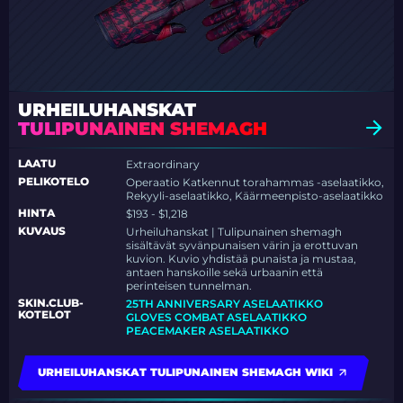
URHEILUHANSKAT
TULIPUNAINEN SHEMAGH
LAATU
Extraordinary
PELIKOTELO
Operaatio Katkennut torahammas -aselaatikko,
Rekyyli-aselaatikko, Käärmeenpisto-aselaatikko
HINTA
$193 - $1,218
KUVAUS
Urheiluhanskat | Tulipunainen shemagh
sisältävät syvänpunaisen värin ja erottuvan
kuvion. Kuvio yhdistää punaista ja mustaa,
antaen hanskoille sekä urbaanin että
perinteisen tunnelman.
SKIN.CLUB-
25TH ANNIVERSARY ASELAATIKKO
KOTELOT
GLOVES COMBAT ASELAATIKKO
PEACEMAKER ASELAATIKKO
URHEILUHANSKAT TULIPUNAINEN SHEMAGH WIKI