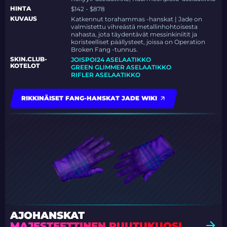
HINTA
$142 - $878
KUVAUS
Katkennut torahammas -hanskat | Jade on
valmistettu vihreästä metallinhohtoisesta
nahasta, jota täydentävät messinkiniitit ja
koristeelliset päällysteet, joissa on Operation
Broken Fang -tunnus.
SKIN.CLUB-
JOISPOI24 ASELAATIKKO
KOTELOT
GREEN GLIMMER ASELAATIKKO
RIFLER ASELAATIKKO
RIKKINÄISET FANG-HANSKAT JADE WIKI
AJOHANSKAT
MAJESTEETTINEN RUUTUKUOSI