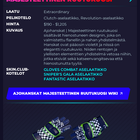
LAATU
Extraordinary
PELIKOTELO
Clutch-aselaatikko, Revolution-aselaatikko
HINTA
$190 - $1,205
KUVAUS
Ajohanskat | Majesteettinen ruutukuosi
sisältävät hienostuneen designin, joka on
valmistettu flanellin ja nahan yhdistelmästä.
Hanskat ovat pääosin violetit ja niissä on
elegantti ruutukuvio. Niiden rentojen ja
ylellisten elementtien yhdistelmä vetoaa niihin,
jotka etsivät sekä katseenvangitsevaa että
hienostunutta tyyliä.
SKIN.CLUB-
GLOVES COMBAT ASELAATIKKO
KOTELOT
SNIPER'S GALA ASELAATIKKO
FANTASTIC ASELAATIKKO
AJOHANSKAT MAJESTEETTINEN RUUTUKUOSI WIKI