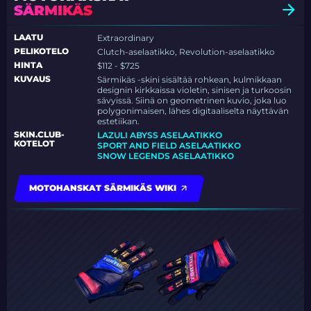
SÄRMIKÄS
LAATU
Extraordinary
PELIKOTELO
Clutch-aselaatikko, Revolution-aselaatikko
HINTA
$112 - $725
KUVAUS
Särmikäs -skini sisältää rohkean, kulmikkaan
designin kirkkaissa violetin, sinisen ja turkoosin
sävyissä. Siinä on geometrinen kuvio, joka luo
polygonimaisen, lähes digitaaliselta näyttävän
estetiikan.
SKIN.CLUB-
LAZULI ABYSS ASELAATIKKO
KOTELOT
SPORT AND FIELD ASELAATIKKO
SNOW LEGENDS ASELAATIKKO
MOTOHANSKAT SÄRMIKÄS WIKI