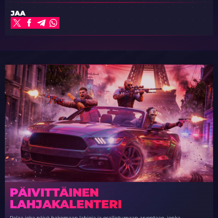
JAA
PÄIVITTÄINEN
LAHJAKALENTERI
Palaa joka päivä hakemaan lahjoja ja osallistumaan arvontaan, jonka