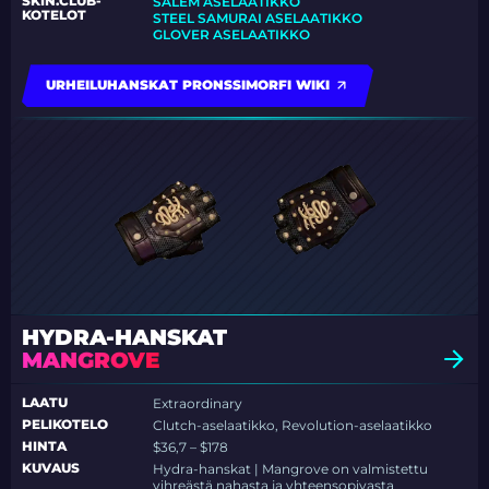
SKIN.CLUB-
SALEM ASELAATIKKO
KOTELOT
STEEL SAMURAI ASELAATIKKO
GLOVER ASELAATIKKO
URHEILUHANSKAT PRONSSIMORFI WIKI
HYDRA-HANSKAT
MANGROVE
LAATU
Extraordinary
PELIKOTELO
Clutch-aselaatikko, Revolution-aselaatikko
HINTA
$36,7 – $178
KUVAUS
Hydra-hanskat | Mangrove on valmistettu
vihreästä nahasta ja yhteensopivasta