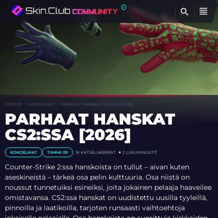
ET
YHTEISÖ
KOKOELMAT
PARHAAT HANSKAT CS2:SSA [2026]
PARHAAT HANSKAT
CS2:SSA [2026]
KOKOELMAT
TAMMI 09
1K
KATSELUKERRAT
2 LUKUMINUUTIT
Counter-Strike 2:ssa hanskoista on tullut – aivan kuten
aseskineistä – tärkeä osa pelin kulttuuria. Osa niistä on
noussut tunnetuiksi esineiksi, joita jokainen pelaaja haaveilee
omistavansa. CS2:ssa hanskat on uudistettu uusilla tyyleillä,
pinnoilla ja laatikoilla, tarjoten runsaasti vaihtoehtoja