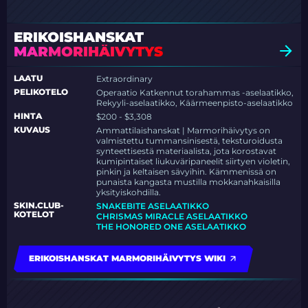
ERIKOISHANSKAT
MARMORIHÄIVYTYS
LAATU
Extraordinary
PELIKOTELO
Operaatio Katkennut torahammas -aselaatikko,
Rekyyli-aselaatikko, Käärmeenpisto-aselaatikko
HINTA
$200 - $3,308
KUVAUS
Ammattilaishanskat | Marmorihäivytys on
valmistettu tummansinisestä, teksturoidusta
synteettisestä materiaalista, jota korostavat
kumipintaiset liukuväripaneelit siirtyen violetin,
pinkin ja keltaisen sävyihin. Kämmenissä on
punaista kangasta mustilla mokkanahkaisilla
yksityiskohdilla.
SKIN.CLUB-
SNAKEBITE ASELAATIKKO
KOTELOT
CHRISMAS MIRACLE ASELAATIKKO
THE HONORED ONE ASELAATIKKO
ERIKOISHANSKAT MARMORIHÄIVYTYS WIKI