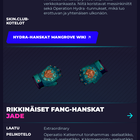
verkkokankaasta. Niitä koristavat messinkiniitit
sekä Operation Hydra -tunnukset, mikä luo
erottuvan ja yhtenäisen ulkonäön.
SKIN.CLUB-
KOTELOT
HYDRA-HANSKAT MANGROVE WIKI
RIKKINÄISET FANG-HANSKAT
JADE
LAATU
Extraordinary
PELIKOTELO
Operaatio Katkennut torahammas -aselaatikko,
Rekyyli-aselaatikko, Käärmeenpisto-aselaatikko