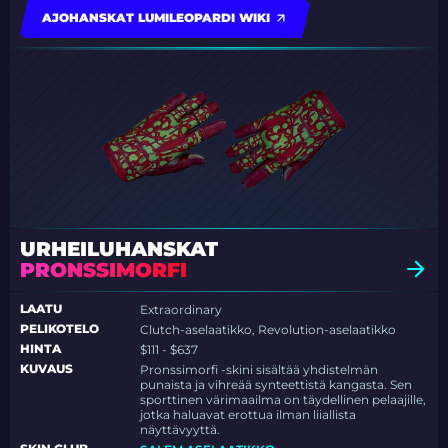
AJOHANSKAT LUMILEOPARDI WIKI
URHEILUHANSKAT
PRONSSIMORFI
LAATU
Extraordinary
PELIKOTELO
Clutch-aselaatikko, Revolution-aselaatikko
HINTA
$111 - $637
KUVAUS
Pronssimorfi -skini sisältää yhdistelmän
punaista ja vihreää synteettistä kangasta. Sen
sporttinen värimaailma on täydellinen pelaajille,
jotka haluavat erottua ilman liiallista
näyttävyyttä.