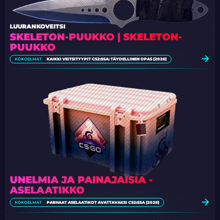
LUURANKOVEITSI
SKELETON-PUUKKO | SKELETON-
PUUKKO
KOKOELMAT
KAIKKI VEITSITYYPIT CS2:SSA: TÄYDELLINEN OPAS [2026]
UNELMIA JA PAINAJAISIA -
ASELAATIKKO
KOKOELMAT
PARHAAT ASELAATIKOT AVATTAVAKSI CS2:SSA [2026]