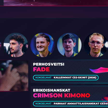
PERHOSVEITSI
FADE
KOKOELMAT
KALLEIMMAT CS2-SKINIT [2026]
ERIKOISHANSKAT
CRIMSON KIMONO
KOKOELMAT
PARHAAT AMMATTILAISHANSKAT CS2:S