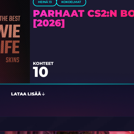
HEINÄ 13
KOKOELMAT
PARHAAT CS2:N B
[2026]
KOHTEET
10
LATAA LISÄÄ