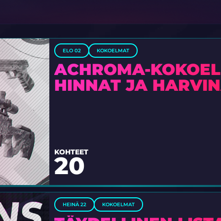
ELO 02
KOKOELMAT
ACHROMA-KOKOELMA
HINNAT JA HARVI
KOHTEET
20
HEINÄ 22
KOKOELMAT