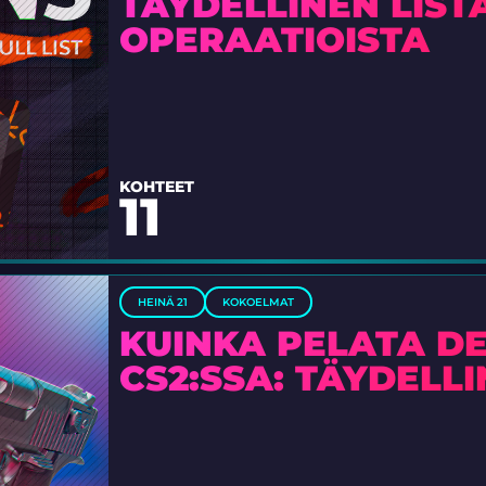
TÄYDELLINEN LISTA
OPERAATIOISTA
KOHTEET
11
HEINÄ 21
KOKOELMAT
KUINKA PELATA D
CS2:SSA: TÄYDELLI