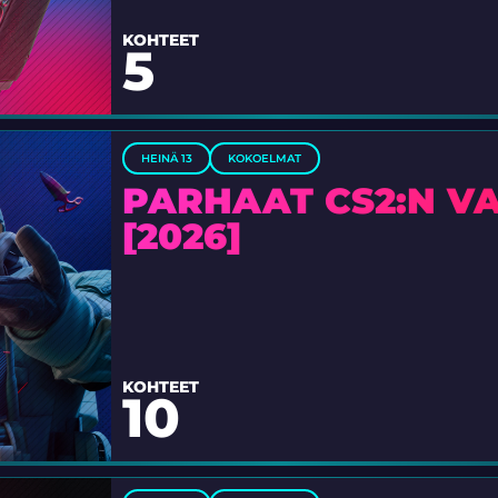
KOHTEET
5
HEINÄ 13
KOKOELMAT
PARHAAT CS2:N VA
[2026]
KOHTEET
10