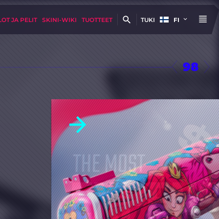
OT JA PELIT
SKINI-WIKI
TUOTTEET
TUKI
FI
98