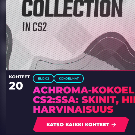
KOHTEET
ELO 02
KOKOELMAT
20
ACHROMA-KOKOE
CS2:SSA: SKINIT, H
HARVINAISUUS
KATSO KAIKKI KOHTEET