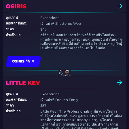
OSIRIS
คุณภาพ
Exceptional
คอลเลกชันเกม
เจ้าหน้าที่ Shattered Web
ราคา
$45
คำอธิบาย
อซิริสมาในลุคแข็งแกร่งเชิงยุทธวิธี สวมผ้าโพกศีรษะ
แว่นกันแดด และอุปกรณ์รบแบบสมบุกสมบัน ทำให้เขาดู
เหมือนทหารรับจ้างที่ผ่านศึกมาอย่างโชกโชน เขาถูกใจผู้
เล่นที่ชอบสไตล์ทหารคลาสสิกแบบไม่เยิ่นเย้อ
OSIRIS วิกิ
LITTLE KEV
คุณภาพ
Exceptional
คอลเลกชันเกม
เจ้าหน้าที่ Broken Fang
ราคา
$57
คำอธิบาย
Little Kev | The Professionals ผู้เชี่ยวชาญในการ
ทำให้ยุทโธปกรณ์ร้ายแรงดูเบาอย่างน่าอัศจรรย์ เป็นน้อง
ชายที่ดูธรรมดาของ Sir Bloody Darryl ผู้โด่งดัง
นอกจากนี้ แว่นตาลึกลับของเขายังเปล่งประกายความ
จริงจังอย่างลึกซึ้ง จนทำให้รู้สึกได้ชัดเจนว่าอย่าได้เผชิญ