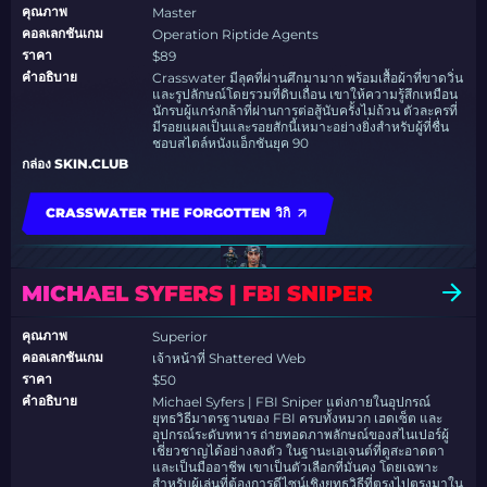
คุณภาพ
Master
คอลเลกชันเกม
Operation Riptide Agents
ราคา
$89
คำอธิบาย
Crasswater มีลุคที่ผ่านศึกมามาก พร้อมเสื้อผ้าที่ขาดวิ่น
และรูปลักษณ์โดยรวมที่ดิบเถื่อน เขาให้ความรู้สึกเหมือน
นักรบผู้แกร่งกล้าที่ผ่านการต่อสู้นับครั้งไม่ถ้วน ตัวละครที่
มีรอยแผลเป็นและรอยสักนี้เหมาะอย่างยิ่งสำหรับผู้ที่ชื่น
ชอบสไตล์หนังแอ็กชันยุค 90
กล่อง SKIN.CLUB
CRASSWATER THE FORGOTTEN วิกิ
MICHAEL SYFERS | FBI SNIPER
คุณภาพ
Superior
คอลเลกชันเกม
เจ้าหน้าที่ Shattered Web
ราคา
$50
คำอธิบาย
Michael Syfers | FBI Sniper แต่งกายในอุปกรณ์
ยุทธวิธีมาตรฐานของ FBI ครบทั้งหมวก เฮดเซ็ต และ
อุปกรณ์ระดับทหาร ถ่ายทอดภาพลักษณ์ของสไนเปอร์ผู้
เชี่ยวชาญได้อย่างลงตัว ในฐานะเอเจนต์ที่ดูสะอาดตา
และเป็นมืออาชีพ เขาเป็นตัวเลือกที่มั่นคง โดยเฉพาะ
สำหรับผู้เล่นที่ต้องการดีไซน์เชิงยุทธวิธีที่ตรงไปตรงมาใน