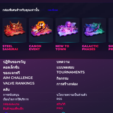
กล่องพิเศษสำหรับคุณเท่านั้น
กล่องทั้งหมด
STEEL
CANON
NEW TO
GALACTIC
S
SAMURAI
EVENT
TOWN
PHASES
PR
ปฏิทินของขวัญ
บทความ
คอลเล็กชั่น
แบบทดสอบ
TOURNAMENTS
ของแจกฟรี
AIM CHALLENGE
กิจกรรม
VALVE RANKINGS
การสร้างกล่อง
คลับ
การสนับสนุน
นโยบายความเป็นส่วนตัว
RSS
เงื่อนไขการให้บริการ
กล่องและเกม
สกินวิกิ
PRO
สินค้าของที่ระลึก