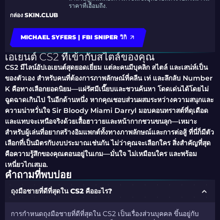
ราคาที่เอื้อมถึง.
กล่อง SKIN.CLUB
MICHAEL SYFERS | FBI SNIPER วิกิ
เอเยนต์ CS2 ที่เข้ากับสไตล์ของคุณ
CS2 มีไลน์อัปเอเยนต์สุดยอดเยี่ยม แต่ละคนมีบุคลิก สไตล์ และเสน่ห์เป็น
ของตัวเอง สำหรับคนที่ต้องการภาพลักษณ์ที่คลีน เท่ และลึกลับ Number
K คือทางเลือกยอดนิยม—แผ่รัศมีเนี๊ยบและชวนค้นหา โดดเด่นได้โดยไม่
ฉูดฉาดเกินไป ในอีกด้านหนึ่ง หากคุณชอบส่วนผสมระหว่างความสนุกและ
ความน่าหวั่นใจ Sir Bloody Miami Darryl มอบคอนทราสต์ที่ดุเดือด
และแทบจะเหนือจริงด้วยเสื้อฮาวายและหน้ากากชวนขนลุก—เหมาะ
สำหรับผู้เล่นที่อยากสร้างอิมแพกต์ทั้งทางภาพลักษณ์และการต่อสู้ ที่นี่ก็มีตัว
เลือกที่เป็นมิตรกับงบประมาณเช่นกัน ไม่ว่าคุณจะเลือกใคร สิ่งสำคัญที่สุด
คือความรู้สึกของคุณตอนอยู่ในเกม—มั่นใจ ไม่เหมือนใคร และพร้อม
เหนี่ยวไกเสมอ.
คำถามที่พบบ่อย
ถุงมือชายที่ดีที่สุดใน CS2 คืออะไร?
การกำหนดถุงมือชายที่ดีที่สุดใน CS2 เป็นเรื่องส่วนบุคคล ขึ้นอยู่กับ