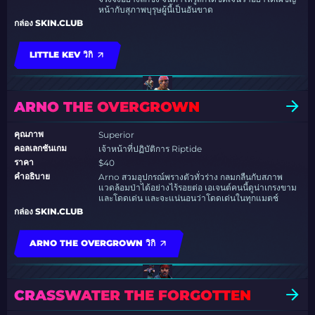
หน้ากับสุภาพบุรุษผู้นี้เป็นอันขาด
กล่อง SKIN.CLUB
LITTLE KEV วิกิ
ARNO THE OVERGROWN
คุณภาพ
Superior
คอลเลกชันเกม
เจ้าหน้าที่ปฏิบัติการ Riptide
ราคา
$40
คำอธิบาย
Arno สวมอุปกรณ์พรางตัวทั่วร่าง กลมกลืนกับสภาพ
แวดล้อมป่าได้อย่างไร้รอยต่อ เอเจนต์คนนี้ดูน่าเกรงขาม
และโดดเด่น และจะแน่นอนว่าโดดเด่นในทุกแมตช์
กล่อง SKIN.CLUB
ARNO THE OVERGROWN วิกิ
CRASSWATER THE FORGOTTEN