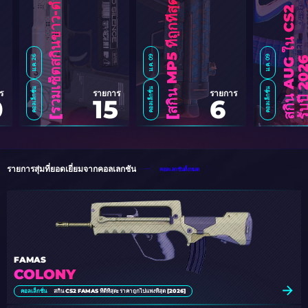
6
]
ม.ค. 26
ม.ค. 09
ม.ค. 09
คอลเล็กชั่น
คอลเล็กชั่น
คอลเล็กชั่น
ร
รายการ
รายการ
0
15
6
ร
ว
ม
เ
ซ็
ต
ส
กิ
น
ข
า
ว
-
ดำ
สุ
ด
เ
ท่
ใ
น
C
S
2
[
2
0
2
ส
กิ
น
M
P
5
ที่
ถู
ก
ที่
สุ
ด
ใ
น
C
S
2
[
2
0
2
รายการสุ่มที่ยอดเยี่ยมจากคอลเลกชัน
คอลเลกชันทั้งหมด
FAMAS
COLONY
คอลเล็กชั่น
สกิน CS2 FAMAS ที่ดีที่สุด: ราคาถูกไปแพงที่สุด [2026]