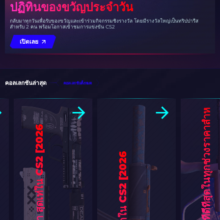
ปฏิทินของขวัญประจำวัน
กลับมาทุกวันเพื่อรับของขวัญและเข้าร่วมกิจกรรมชิงรางวัล โดยมีรางวัลใหญ่เป็นทริปปารีส
สำหรับ 2 คน พร้อมโอกาสเข้าชมการแข่งขัน CS2
เปิดเลย
คอลเลกชันล่าสุด
คอลเลกชันทั้งหมด
ส
กิ
น
A
U
G
ใ
น
C
S
2
ที่
ดี
ที่
สุ
ด
ใ
น
ทุ
ก
ช่
ว
ง
ร
า
ค
า
สํ
า
ห
รั
บ
ปี
2
0
2
6
]