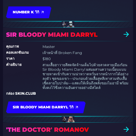
NUMBER K วิกิ
SIR BLOODY MIAMI DARRYL
คุณภาพ
Master
คอลเลกชันเกม
เจ้าหน้าที่ Broken Fang
ราคา
$180
คำอธิบาย
สวมเสื้อฮาวายสีสดจัดจ้านเต็มไปด้วยลวดลายเมืองร้อน
Sir Bloody Miami Darryl ผสมผสานความเนี้ยบแบบ
ชายหาดเข้ากับความน่าหวาดหวั่นจากหน้ากากได้อย่าง
ลงตัว ชุดของเขา—ประกอบด้วยเสื้อสูทสีเทาสวมทับเสื้อ
เชิ้ตลายใบปาล์ม—แสดงให้เห็นถึงพลังของไมอามี่ พร้อม
ทั้งคงไว้ซึ่งความอันตรายอย่างมีสไตล์
กล่อง SKIN.CLUB
SIR BLOODY MIAMI DARRYL วิกิ
'THE DOCTOR' ROMANOV