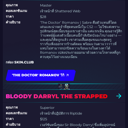
คุณภาพ
Master
คอลเลกชันเกม
เจ้าหน้าที่ Shattered Web
ราคา
$28
คำอธิบาย
‘The Doctor’ Romanov | Sabre คือตัวแทนที่โดด
เด่นและน่าจดจำที่สุดคนหนึ่งใน CS2 — ไม่ใช่แค่เพราะ
รูปลักษณ์สุดเนี้ยบของเขาเท่านั้น แค่แรกเห็น คุณอาจรู้สึก
ว่าแพทย์ผู้แต่งตัวเนี้ยบคนนี้กำลังปิดบังอะไรบางอย่าง —
และคุณก็คิดถูกแล้ว เขาสวมเสื้อคลุมขนแกะสุดหรู
ราวกับเพิ่งออกจากร้านตัดผม พร้อมแว่นตาแวววาวที่
แทบไม่สามารถปกปิดความร้อนแรงในดวงตาได้
Romanov เปล่งประกายออกมาด้วยความโกลาหลที่ถูก
ควบคุมไว้อย่างแนบเนียน
กล่อง SKIN.CLUB
'THE DOCTOR' ROMANOV วิกิ
BLOODY DARRYL THE STRAPPED
คุณภาพ
Superior
คอลเลกชันเกม
เจ้าหน้าที่ปฏิบัติการ Riptide
ราคา
$125
คำอธิบาย
เวอร์ชันหนึ่งของ Sir Bloody Darryl ซึ่งเพิ่มอุปกรณ์