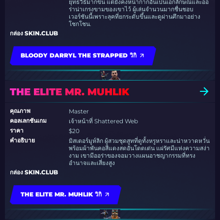
ยุทธวิธีมากขึ้น แต่ยังคงหน้ากากอันเป็นเอกลักษณ์และออ
ร่าน่าเกรงขามของเขาไว้ ผู้เล่นจำนวนมากชื่นชอบ
เวอร์ชันนี้เพราะลุคที่ยกระดับขึ้นและดูผ่านศึกมาอย่าง
โชกโชน.
กล่อง SKIN.CLUB
BLOODY DARRYL THE STRAPPED วิกิ
THE ELITE MR. MUHLIK
คุณภาพ
Master
คอลเลกชันเกม
เจ้าหน้าที่ Shattered Web
ราคา
$20
คำอธิบาย
มิสเตอร์มูห์ลิก ผู้สวมชุดสูทที่ดูทั้งหรูหราและน่าหวาดหวั่น
พร้อมผ้าพันคอสีแดงสดอันโดดเด่น แผ่รัศมีแห่งความสง่า
งาม เขามีออร่าของจอมวางแผนอาชญากรรมที่ทรง
อำนาจและเสี่ยงสูง
กล่อง SKIN.CLUB
THE ELITE MR. MUHLIK วิกิ