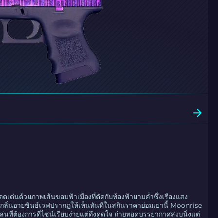
เด่นด้วยภาพเส้นขอบฟ้าเมืองที่ตัดกับท้องฟ้ายามค่ำซึ่งเรืองแสง
กลิ่นอายซินธ์เวฟปรากฏให้เห็นทันทีในสกินราคาย่อมเยานี้ Moonrise
เล่นที่ต้องการดีไซน์เรียบง่ายแต่ดึงดูดใจ ถ่ายทอดบรรยากาศสงบนิ่งแต่