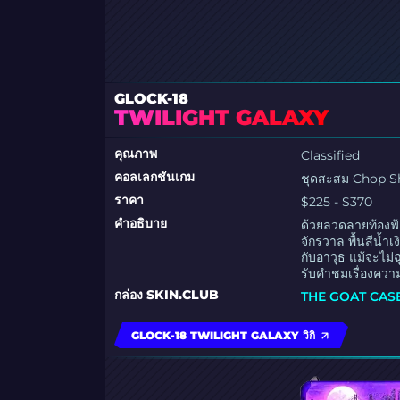
GLOCK-18
TWILIGHT GALAXY
คุณภาพ
Classified
คอลเลกชันเกม
ชุดสะสม Chop 
ราคา
$225 - $370
คำอธิบาย
ด้วยลวดลายท้องฟ้
จักรวาล พื้นสีน้ำ
กับอาวุธ แม้จะไม่
รับคำชมเรื่องควา
กล่อง SKIN.CLUB
THE GOAT CAS
GLOCK-18 TWILIGHT GALAXY วิกิ