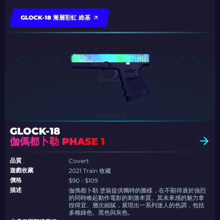
GLOCK-18 漸層彩虹 維基
GLOCK-18
伽傌都卜勒 PHASE 1
品質
Covert
遊戲收藏
2021 Train 收藏
價格
$90 - $109
描述
伽傌都卜勒 塗裝提供獨特的圖樣，在不顯得過於強烈
的同時喚起動作電影的刺激本質。其未來感的魅力拿
捏得宜、層次細膩，展現出一系列迷人的色調，包括
多種綠色、黑色與灰色。