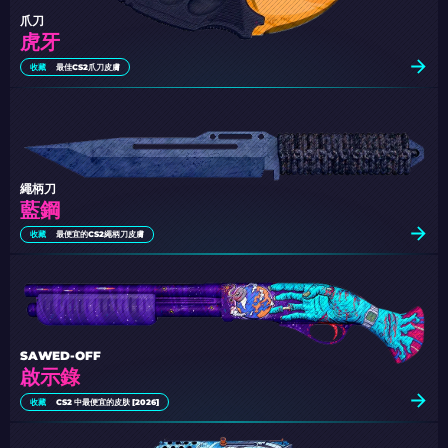
爪刀
虎牙
收藏
最佳CS2爪刀皮膚
繩柄刀
藍鋼
收藏
最便宜的CS2繩柄刀皮膚
SAWED-OFF
啟示錄
收藏
CS2 中最便宜的皮肤 [2026]