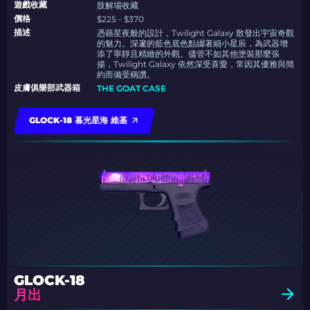
遊戲收藏
肢解場收藏
價格
$225 - $370
描述
憑藉星夜般的設計，Twilight Galaxy 散發出宇宙奇觀
的魅力。深邃的藍色底色點綴著細小星辰，為武器增
添了寧靜且精緻的外觀。儘管不如其他塗裝那麼張
揚，Twilight Galaxy 依然深受喜愛，常因其優雅與簡
約而備受稱讚。
皮膚俱樂部武器箱
THE GOAT CASE
GLOCK-18 暮光星海 維基
GLOCK-18
月出