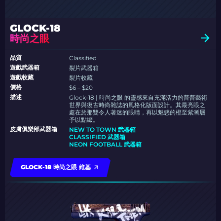
GLOCK-18
時尚之眼
品質
Classified
遊戲武器箱
裂片武器箱
遊戲收藏
裂片收藏
價格
$6 – $20
描述
Glock-18 | 時尚之眼 的靈感來自充滿活力的普普藝術
世界與復古時尚雜誌的風格化版面設計。其最亮眼之
處在於那雙令人著迷的眼睛，再以魅惑的橙至紫漸層
予以點綴。
皮膚俱樂部武器箱
NEW TO TOWN 武器箱
CLASSIFIED 武器箱
NEON FOOTBALL 武器箱
GLOCK-18 時尚之眼 維基