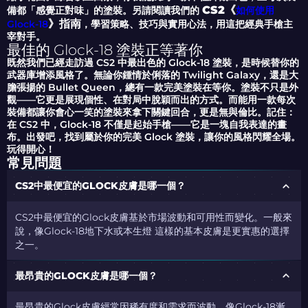
CS2《
備都「感覺正對味」的塗裝。另請閱讀我們的
如何使用
》指南
Glock-18
，學習策略、技巧與實用心法，用這把經典手槍主
宰對手。
最佳的 Glock-18 塗裝正等著你
既然我們已經走訪過 CS2 中最出色的 Glock-18 塗裝，是時候替你的
武器庫增添風格了。無論你鍾情於俐落的 Twilight Galaxy，還是大
膽張揚的 Bullet Queen，總有一款完美塗裝在等你。塗裝不只是外
觀——它更是展現個性、在對局中脫穎而出的方式。而能用一款每次
裝備都讓你會心一笑的塗裝來拿下關鍵回合，更是無與倫比。記住：
在 CS2 中，Glock-18 不僅是起始手槍——它是一塊自我表達的畫
布。出發吧，找到屬於你的完美 Glock 塗裝，讓你的風格閃耀全場。
玩得開心！
常見問題
CS2中最便宜的GLOCK皮膚是哪一個？
CS2中最便宜的Glock皮膚基於市場波動和可用性而變化。一般來
說，像Glock-18地下水或本生燈 這樣的基本皮膚是更實惠的選擇
之一。
最昂貴的GLOCK皮膚是哪一個？
最昂貴的Glock皮膚經常因稀有度和需求而波動。像Glock-18漸