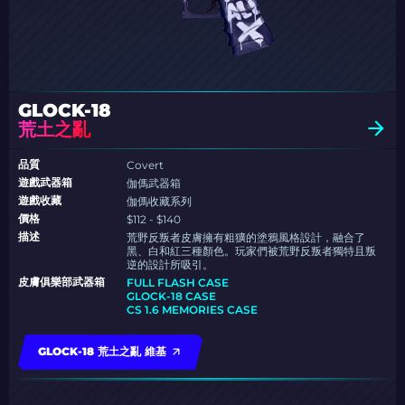
GLOCK-18
荒土之亂
品質
Covert
遊戲武器箱
伽傌武器箱
遊戲收藏
伽傌收藏系列
價格
$112 - $140
描述
荒野反叛者皮膚擁有粗獷的塗鴉風格設計，融合了
黑、白和紅三種顏色。玩家們被荒野反叛者獨特且叛
逆的設計所吸引。
皮膚俱樂部武器箱
FULL FLASH CASE
GLOCK-18 CASE
CS 1.6 MEMORIES CASE
GLOCK-18 荒土之亂 維基