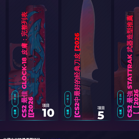
C
S
2
佳
G
L
O
C
K
-
1
8
皮
膚
：
完
整
列
表
[
2
0
2
C
S
2
最
強
S
T
A
T
T
R
A
K
武
器
造
型
推
薦
【
2
0
2
6
]
一月 09
一月 09
一月 12
最
6
]
項目
項目
10
5
收藏
收藏
收藏
C
S
2
中
最
好
的
经
典
刀
皮
[
2
0
2