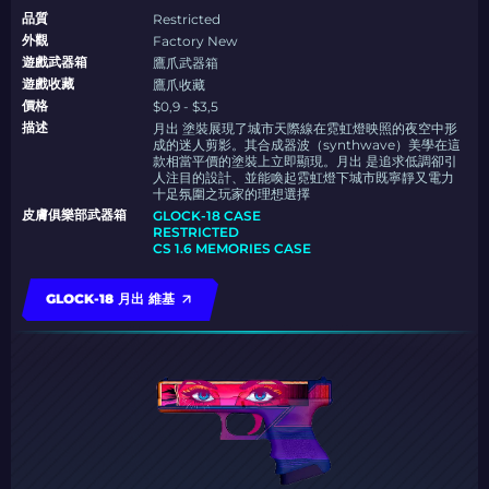
品質
Restricted
外觀
Factory New
遊戲武器箱
鷹爪武器箱
遊戲收藏
鷹爪收藏
價格
$0,9 - $3,5
描述
月出 塗裝展現了城市天際線在霓虹燈映照的夜空中形
成的迷人剪影。其合成器波（synthwave）美學在這
款相當平價的塗裝上立即顯現。月出 是追求低調卻引
人注目的設計、並能喚起霓虹燈下城市既寧靜又電力
十足氛圍之玩家的理想選擇
皮膚俱樂部武器箱
GLOCK-18 CASE
RESTRICTED
CS 1.6 MEMORIES CASE
GLOCK-18 月出 維基