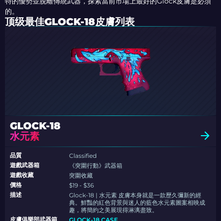
特的優勢並脫離傳統武器，探索當前市場上最好的Glock皮膚是必須
的。
顶级最佳GLOCK-18皮膚列表
GLOCK-18
水元素
品質
Classified
遊戲武器箱
《突圍行動》武器箱
遊戲收藏
突圍收藏
價格
$19 - $36
描述
Glock-18 | 水元素 皮膚本身就是一款歷久彌新的經
典。鮮豔的紅色背景與迷人的藍色水元素圖案相映成
趣，將簡約之美展現得淋漓盡致。
皮膚俱樂部武器箱
GLOCK-18 CASE