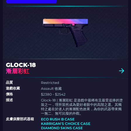
GLOCK-18
漸層彩虹
品質
Restricted
遊戲收藏
Assault 收藏
價格
$2380 - $2542
描述
Glock-18 | 漸層彩虹 是遊戲中最稀有且最受追捧的塗
裝之一，理所當然成為愛好者眼中的高階之選。其獨
特之處在於迷人的漸層配色效果，為你的武器帶來獨
一無二、無可比擬的外觀。
皮膚俱樂部武器箱
ECO RUSH B CASE
KARRIGAN'S CHOICE CASE
DIAMOND SKINS CASE