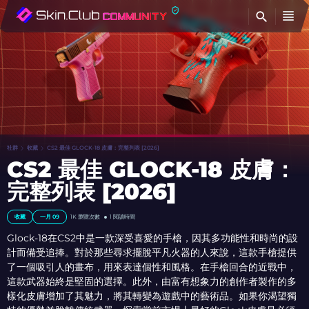
查
社群
收藏
CS2 最佳 GLOCK-18 皮膚：完整列表 [2026]
CS2 最佳 GLOCK-18 皮膚：
完整列表 [2026]
收藏
一月 09
1K
瀏覽次數
1 閱讀時間
Glock-18在CS2中是一款深受喜愛的手槍，因其多功能性和時尚的設
計而備受追捧。對於那些尋求擺脫平凡火器的人來說，這款手槍提供
了一個吸引人的畫布，用來表達個性和風格。在手槍回合的近戰中，
這款武器始終是堅固的選擇。此外，由富有想象力的創作者製作的多
樣化皮膚增加了其魅力，將其轉變為遊戲中的藝術品。如果你渴望獨