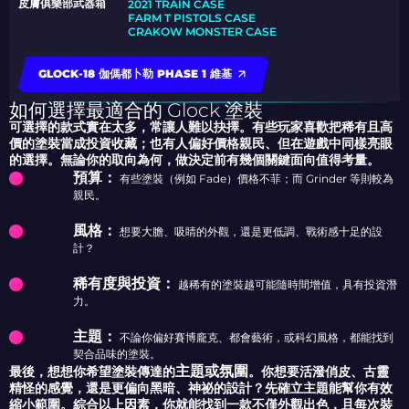
皮膚俱樂部武器箱
2021 TRAIN CASE
FARM T PISTOLS CASE
CRAKOW MONSTER CASE
GLOCK-18 伽傌都卜勒 PHASE 1 維基
如何選擇最適合的 Glock 塗裝
可選擇的款式實在太多，常讓人難以抉擇。有些玩家喜歡把稀有且高
價的塗裝當成投資收藏；也有人偏好價格親民、但在遊戲中同樣亮眼
的選擇。無論你的取向為何，做決定前有幾個關鍵面向值得考量。
預算：
有些塗裝（例如 Fade）價格不菲；而 Grinder 等則較為
親民。
風格：
想要大膽、吸睛的外觀，還是更低調、戰術感十足的設
計？
稀有度與投資：
越稀有的塗裝越可能隨時間增值，具有投資潛
力。
主題：
不論你偏好賽博龐克、都會藝術，或科幻風格，都能找到
契合品味的塗裝。
主題或氛圍
最後，想想你希望塗裝傳達的
。你想要活潑俏皮、古靈
精怪的感覺，還是更偏向黑暗、神祕的設計？先確立主題能幫你有效
縮小範圍。綜合以上因素，你就能找到一款不僅外觀出色，且每次裝