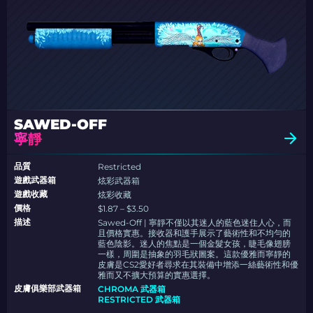
SAWED-OFF
寧靜
品質
Restricted
遊戲武器箱
炫彩武器箱
遊戲收藏
炫彩收藏
價格
$1.87 – $3.50
描述
Sawed-Off | 寧靜不僅以其迷人的藍色迷住人心，而
且價格實惠。接收器和護手展示了藝術性和不均勻的
藍色陰影。迷人的焦點是一個金髮女孩，睫毛像翅膀
一樣，周圍是抽象的羽毛狀圖案。這款優雅而寧靜的
皮膚是CS2愛好者尋求在其裝備中增添一絲藝術性和優
雅而又不擴大預算的實惠選擇。
皮膚俱樂部武器箱
CHROMA 武器箱
RESTRICTED 武器箱