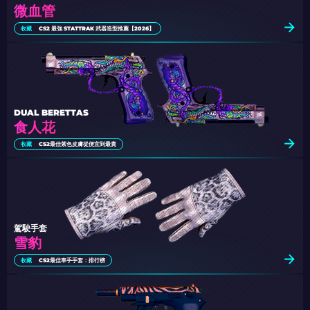
微血管
收藏
CS2 最強 STATTRAK 武器造型推薦【2026】
DUAL BERETTAS
食人花
收藏
CS2最佳紫色皮膚從便宜到最貴
駕駛手套
雪豹
收藏
CS2最佳車手手套：排行榜