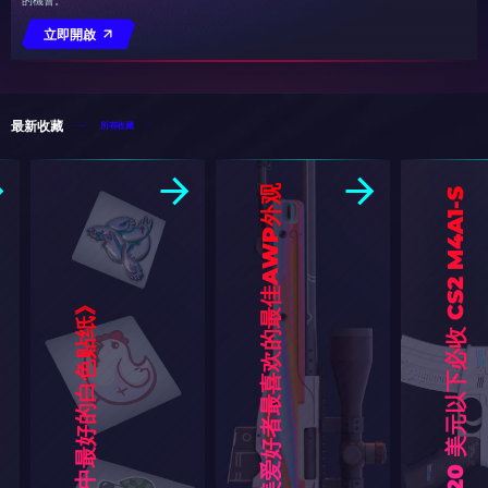
的機會。
立即開啟
最新收藏
所有收藏
CS:GO中审美爱好者最喜欢的最佳AWP外观
C
P
值
爆
表
！
2
0
美
元
以
下
必
收
C
S
2
M
4
A
1
-
S
造
型
推
《
纸
反
恐
精
英
2
》
中
最
好
的
白
色
贴