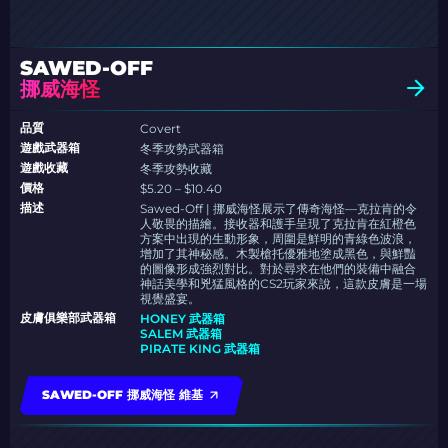
SAWED-OFF
挪威海怪
品質
Covert
遊戲武器箱
冬季攻勢武器箱
遊戲收藏
冬季攻勢收藏
價格
$5.20 – $10.40
描述
Sawed-Off | 挪威海怪展示了傳奇海怪—克拉肯的令
人敬畏的描繪。接收器和護手呈現了克拉肯在紅橙色
方案中出現的生動形象，周圍是鮮明的青綠色波浪，
增加了其神秘感。木製槍托優雅地塗成黑色，與鮮豔
的圖像形成強烈對比。對於尋求在他們的裝備中融合
神話美學和兇猛風格的CS2玩家來說，這款皮膚是一場
視覺盛宴。
皮膚俱樂部武器箱
HONEY 武器箱
SALEM 武器箱
PIRATE KING 武器箱
SAWED-OFF 挪威海怪 維基