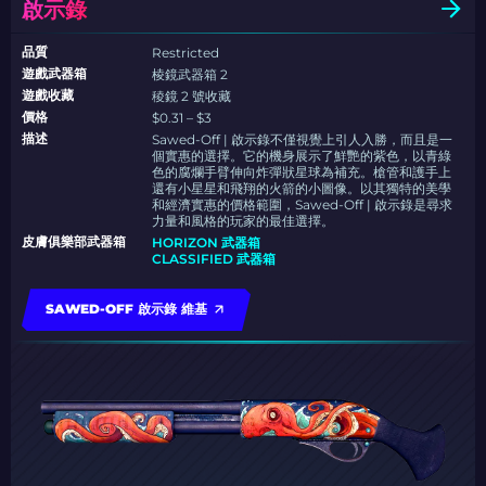
啟示錄
品質
Restricted
遊戲武器箱
棱鏡武器箱 2
遊戲收藏
稜鏡 2 號收藏
價格
$0.31 – $3
描述
Sawed-Off | 啟示錄不僅視覺上引人入勝，而且是一
個實惠的選擇。它的機身展示了鮮艷的紫色，以青綠
色的腐爛手臂伸向炸彈狀星球為補充。槍管和護手上
還有小星星和飛翔的火箭的小圖像。以其獨特的美學
和經濟實惠的價格範圍，Sawed-Off | 啟示錄是尋求
力量和風格的玩家的最佳選擇。
皮膚俱樂部武器箱
HORIZON 武器箱
CLASSIFIED 武器箱
SAWED-OFF 啟示錄 維基