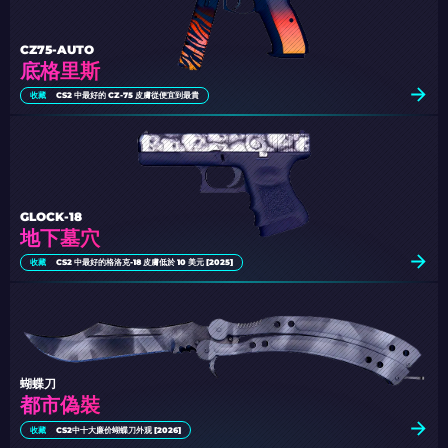
CZ75-AUTO
底格里斯
收藏
CS2 中最好的 CZ-75 皮膚從便宜到最貴
GLOCK-18
地下墓穴
收藏
CS2 中最好的格洛克-18 皮膚低於 10 美元 [2025]
蝴蝶刀
都市偽裝
收藏
CS2中十大廉价蝴蝶刀外观 [2026]