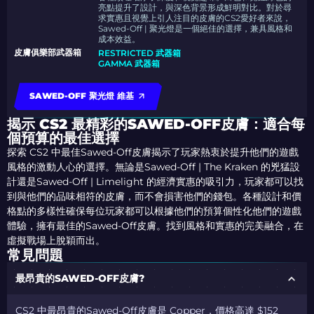
亮點提升了設計，與深色背景形成鮮明對比。對於尋
求實惠且視覺上引人注目的皮膚的CS2愛好者來說，
Sawed-Off | 聚光燈是一個絕佳的選擇，兼具風格和
成本效益。
皮膚俱樂部武器箱
RESTRICTED 武器箱
GAMMA 武器箱
SAWED-OFF 聚光燈 維基
揭示 CS2 最精彩的SAWED-OFF皮膚：適合每
個預算的最佳選擇
探索 CS2 中最佳Sawed-Off皮膚揭示了玩家熱衷於提升他們的遊戲
風格的激動人心的選擇。無論是Sawed-Off | The Kraken 的兇猛設
計還是Sawed-Off | Limelight 的經濟實惠的吸引力，玩家都可以找
到與他們的品味相符的皮膚，而不會損害他們的錢包。各種設計和價
格點的多樣性確保每位玩家都可以根據他們的預算個性化他們的遊戲
體驗，擁有最佳的Sawed-Off皮膚。找到風格和實惠的完美融合，在
虛擬戰場上脫穎而出。
常見問題
最昂貴的SAWED-OFF皮膚?
CS2 中最昂貴的Sawed-Off皮膚是 Copper，價格高達 $152