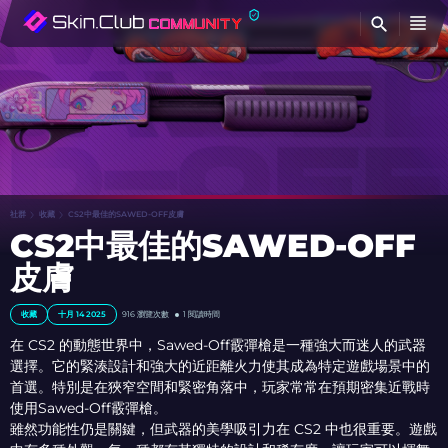
查
社群
收藏
CS2中最佳的SAWED-OFF皮膚
CS2中最佳的SAWED-OFF
皮膚
收藏
十月 14 2025
916 瀏覽次數
1 閱讀時間
在 CS2 的動態世界中，Sawed-Off霰彈槍是一種強大而迷人的武器
選擇。它的緊湊設計和強大的近距離火力使其成為特定遊戲場景中的
首選。特別是在狹窄空間和緊密角落中，玩家常常在預期密集近戰時
使用Sawed-Off霰彈槍。
雖然功能性仍是關鍵，但武器的美學吸引力在 CS2 中也很重要。遊戲