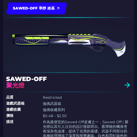
SAWED-OFF 寧靜 維基
SAWED-OFF
聚光燈
品質
Restricted
遊戲武器箱
伽傌武器箱
遊戲收藏
伽傌收藏系列
價格
$0.48 – $2.50
描述
作為最便宜的Sawed-Off皮膚之一，Sawed-Off | 聚
光燈以其引人注目的設計脫穎而出。霰彈槍的機身塗
有深灰色油漆，提供了光滑的基礎。武器不同部分的
各種紋理增添了深度和視覺趣味。白色和霓虹綠色的