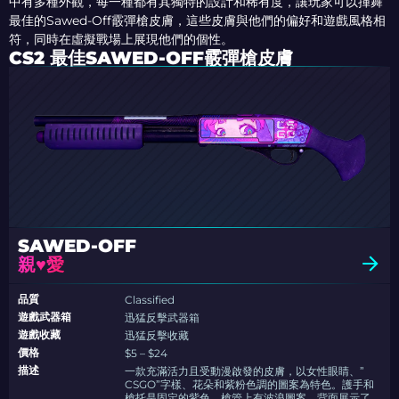
中有多種外觀，每一種都有其獨特的設計和稀有度，讓玩家可以揮舞
最佳的Sawed-Off霰彈槍皮膚，這些皮膚與他們的偏好和遊戲風格相
符，同時在虛擬戰場上展現他們的個性。
CS2 最佳SAWED-OFF霰彈槍皮膚
SAWED-OFF
親♥愛
品質
Classified
遊戲武器箱
迅猛反擊武器箱
遊戲收藏
迅猛反擊收藏
價格
$5 – $24
描述
一款充滿活力且受動漫啟發的皮膚，以女性眼睛、”
CSGO”字樣、花朵和紫粉色調的圖案為特色。護手和
槍托是固定的紫色，槍管上有波浪圖案。背面展示了