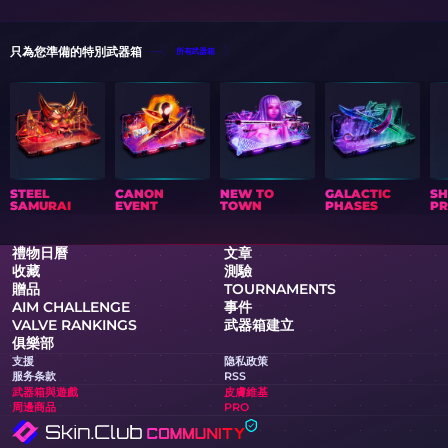
只為您準備的特別武器箱
所有武器箱
STEEL
CANON
NEW TO
GALACTIC
S
SAMURAI
EVENT
TOWN
PHASES
PR
禮物日曆
文章
收藏
測驗
贈品
TOURNAMENTS
AIM CHALLENGE
事件
VALVE RANKINGS
武器箱建立
俱樂部
支援
隐私政策
服务条款
RSS
武器箱與遊戲
皮膚維基
周邊商品
PRO