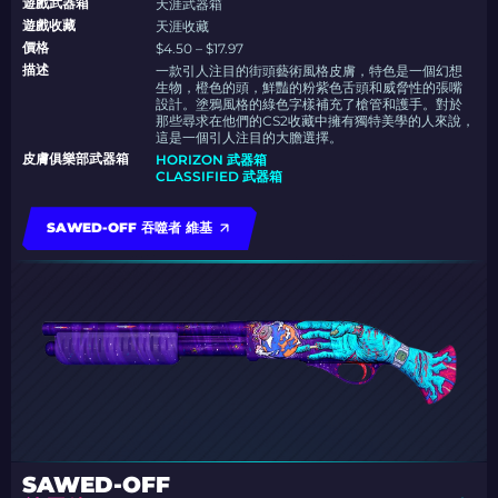
遊戲武器箱
天涯武器箱
遊戲收藏
天涯收藏
價格
$4.50 – $17.97
描述
一款引人注目的街頭藝術風格皮膚，特色是一個幻想
生物，橙色的頭，鮮豔的粉紫色舌頭和威脅性的張嘴
設計。塗鴉風格的綠色字樣補充了槍管和護手。對於
那些尋求在他們的CS2收藏中擁有獨特美學的人來說，
這是一個引人注目的大膽選擇。
皮膚俱樂部武器箱
HORIZON 武器箱
CLASSIFIED 武器箱
SAWED-OFF 吞噬者 維基
SAWED-OFF