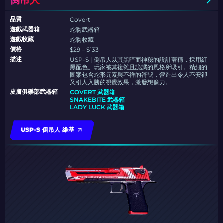
倒吊人
品質
Covert
遊戲武器箱
蛇吻武器箱
遊戲收藏
蛇吻收藏
價格
$29 – $133
描述
USP-S | 倒吊人以其黑暗而神秘的設計著稱，採用紅
黑配色。玩家被其複雜且詭譎的風格所吸引。精細的
圖案包含蛇形元素與不祥的符號，營造出令人不安卻
又引人入勝的視覺效果，激發想像力。
皮膚俱樂部武器箱
COVERT 武器箱
SNAKEBITE 武器箱
LADY LUCK 武器箱
USP-S 倒吊人 維基