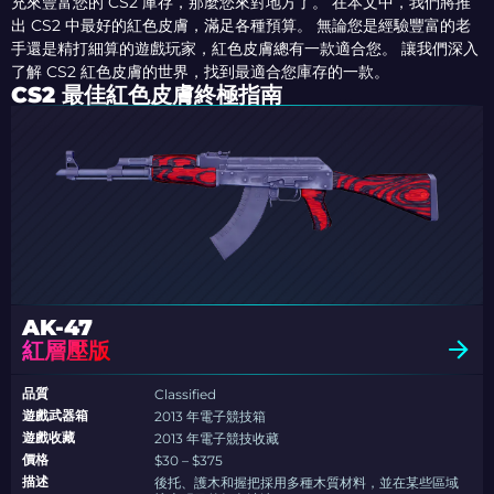
充來豐富您的 CS2 庫存，那麼您來對地方了。 在本文中，我們將推
出 CS2 中最好的紅色皮膚，滿足各種預算。 無論您是經驗豐富的老
手還是精打細算的遊戲玩家，紅色皮膚總有一款適合您。 讓我們深入
了解 CS2 紅色皮膚的世界，找到最適合您庫存的一款。
CS2 最佳紅色皮膚終極指南
AK-47
紅層壓版
品質
Classified
遊戲武器箱
2013 年電子競技箱
遊戲收藏
2013 年電子競技收藏
價格
$30 – $375
描述
後托、護木和握把採用多種木質材料，並在某些區域