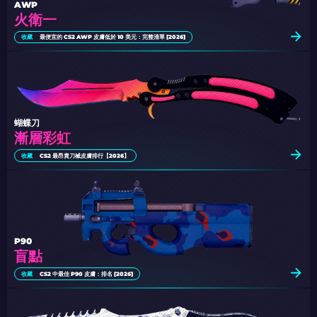
AWP
火衛一
收藏
最便宜的 CS2 AWP 皮膚低於 10 美元：完整清單 [2026]
蝴蝶刀
漸層彩虹
收藏
CS2 最昂貴刀械皮膚排行【2026】
P90
盲點
收藏
CS2 中最佳 P90 皮膚：排名 [2026]