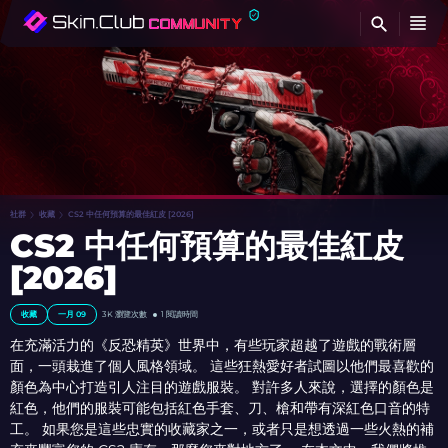
查
社群
收藏
CS2 中任何預算的最佳紅皮 [2026]
CS2 中任何預算的最佳紅皮
[2026]
收藏
一月 09
3K
瀏覽次數
1 閱讀時間
在充滿活力的《反恐精英》世界中，有些玩家超越了遊戲的戰術層
面，一頭栽進了個人風格領域。 這些狂熱愛好者試圖以他們最喜歡的
顏色為中心打造引人注目的遊戲服裝。 對許多人來說，選擇的顏色是
紅色，他們的服裝可能包括紅色手套、刀、槍和帶有深紅色口音的特
工。 如果您是這些忠實的收藏家之一，或者只是想透過一些火熱的補