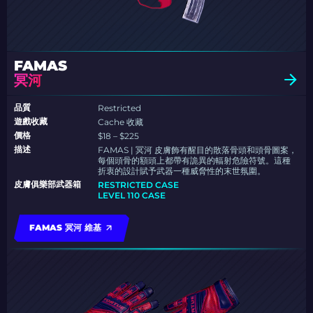
FAMAS
冥河
品質
Restricted
遊戲收藏
Cache 收藏
價格
$18 – $225
描述
FAMAS | 冥河 皮膚飾有醒目的散落骨頭和頭骨圖案，
每個頭骨的額頭上都帶有詭異的輻射危險符號。這種
折衷的設計賦予武器一種威脅性的末世氛圍。
皮膚俱樂部武器箱
RESTRICTED CASE
LEVEL 110 CASE
FAMAS 冥河 維基