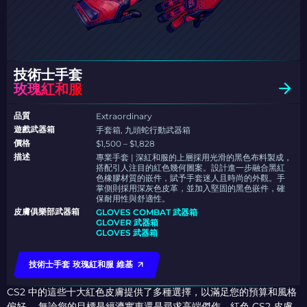
技術士手套
玫瑰紅和服
品質
Extraordinary
遊戲武器箱
手套箱, 九頭蛇行動武器箱
價格
$1,500 – $1,828
描述
專業手套 | 深紅和服的上層採用光滑的黑色布料製成，
搭配引人注目的紅色幾何圖案。設計進一步融合黑紅
色橡膠材質的嵌件，賦予手套迷人且時尚的外觀。手
掌側則採用深灰色皮革，並加入堅固的黑色嵌件，確
保耐用性與舒適性。
皮膚俱樂部武器箱
GLOVES COMBAT 武器箱
GLOVER 武器箱
GLOVES 武器箱
技術士手套 玫瑰紅和服 維基
CS2 中的這些十大紅色皮膚提供了多種選擇，以滿足您的預算和風格
偏好。 無論您的目標是經濟實惠還是尋求高端傑作，紅色 CS2 皮膚