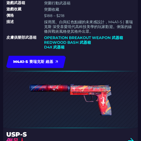
遊戲武器箱
突圍行動武器箱
遊戲收藏
突圍收藏
價格
$188 – $218
描述
採用黑、白與紅色點綴的未來感設計，M4A1-S | 賽瑞
克斯 深受喜愛現代高科技美學的玩家歡迎。俐落的線
條與戰術風格使其格外出眾。
皮膚俱樂部武器箱
OPERATION BREAKOUT WEAPON 武器箱
REDWOOD BASH 武器箱
D4X 武器箱
M4A1-S 賽瑞克斯 維基
USP-S