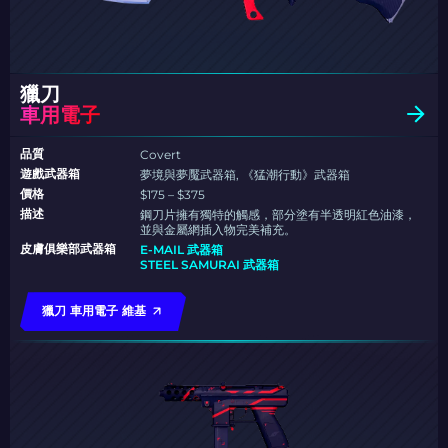
獵刀
車用電子
品質
Covert
遊戲武器箱
夢境與夢魘武器箱, 《猛潮行動》武器箱
價格
$175 – $375
描述
鋼刀片擁有獨特的觸感，部分塗有半透明紅色油漆，
並與金屬網插入物完美補充。
皮膚俱樂部武器箱
E-MAIL 武器箱
STEEL SAMURAI 武器箱
獵刀 車用電子 維基