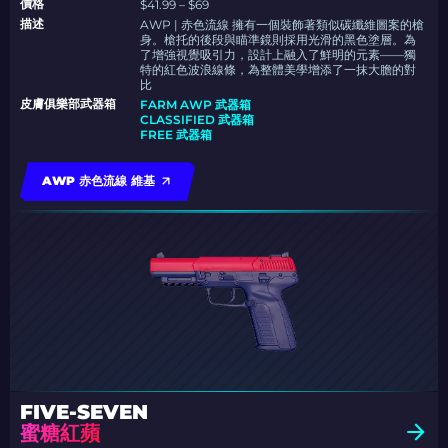
價格
$41.99 – $69
描述
AWP | 赤色流線 擁有一個裝飾著類似碳纖維圖案的槍
身。槍托的後段與瞄準鏡則採用光滑的黑色塗層。為
了增強視覺吸引力，設計上融入了鮮明的元素——獨
特的紅色波浪線條，為整體美學增添了一抹大膽的對
比
皮膚俱樂部武器箱
FARM AWP 武器箱
CLASSIFIED 武器箱
FREE 武器箱
AWP 赤色流線 維基
FIVE-SEVEN
蜜糖紅蘋