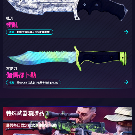
獵刀
髒亂
收藏
CS2 中最佳獵人刀皮膚 [2026]
布伊刀
伽傌都卜勒
收藏
最佳 CS2 刀皮肤：收藏者指南 [2026]
特殊武器箱贈品
參與每日固定的武器箱贈品活動