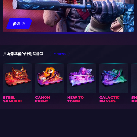
參與
只為您準備的特別武器箱
所有武器箱
STEEL
CANON
NEW TO
GALACTIC
S
SAMURAI
EVENT
TOWN
PHASES
PR
禮物日曆
文章
收藏
測驗
贈品
TOURNAMENTS
AIM CHALLENGE
事件