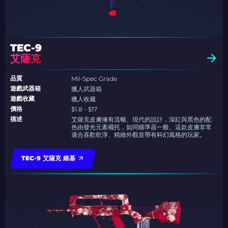
TEC-9
艾薩克
品質
Mil-Spec Grade
遊戲武器箱
獵人武器箱
遊戲收藏
獵人收藏
價格
$1.8 - $17
描述
艾薩克皮膚擁有流暢、現代的設計，深紅與黑色的配
色由發光元素襯托，如同瞄準器一般。這款皮膚非常
適合喜歡乾淨、精緻外觀並帶有科幻風格的玩家。
TEC-9 艾薩克 維基