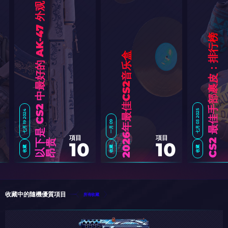
以
是
C
S
2
中
最
好
的
A
K
-
4
7
外
观
：
从
便
宜
到
昂
CS2 最佳手部裹皮：排行榜
盒
七月 03 2025
七月 19 2024
一月 09
2
0
2
6
年
最
佳
C
S
2
音
乐
項目
項目
下
贵
10
10
收藏
收藏
收藏
收藏中的隨機優質項目
所有收藏