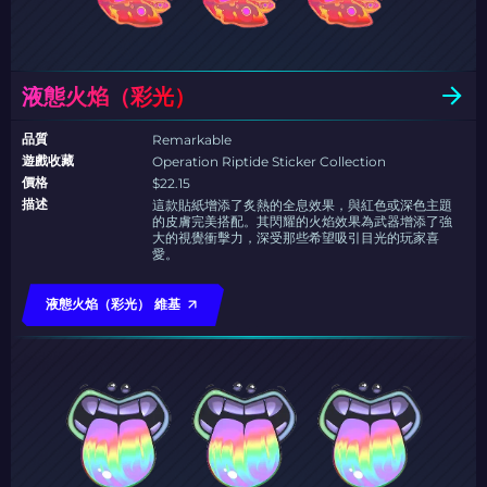
液態火焰（彩光）
品質
Remarkable
遊戲收藏
Operation Riptide Sticker Collection
價格
$22.15
描述
這款貼紙增添了炙熱的全息效果，與紅色或深色主題
的皮膚完美搭配。其閃耀的火焰效果為武器增添了強
大的視覺衝擊力，深受那些希望吸引目光的玩家喜
愛。
液態火焰（彩光） 維基