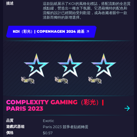
描述
這款貼紙展示了KOI的風格化標誌，搭配流動的全息質
感點綴，營造出一種水下氛圍。它憑藉獨特的配色和
流暢的設計已經開始受到歡迎，成為收藏者眼中一款
清新而獨特的新增選擇。
KOI（彩光）| COPENHAGEN 2024 維基
COMPLEXITY GAMING（彩光）|
PARIS 2023
品質
Exotic
遊戲武器箱
Paris 2023 競爭者貼紙轉蛋
價格
$0.57