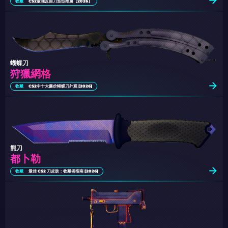
收藏
CS2最強反曲刀造型推薦【2026】
蝴蝶刀
狩獵網格
收藏
CS2中十大廉价蝴蝶刀外观 [2026]
熊刀
都卜勒
收藏
最佳 CS2 刀皮肤：收藏者指南 [2026]