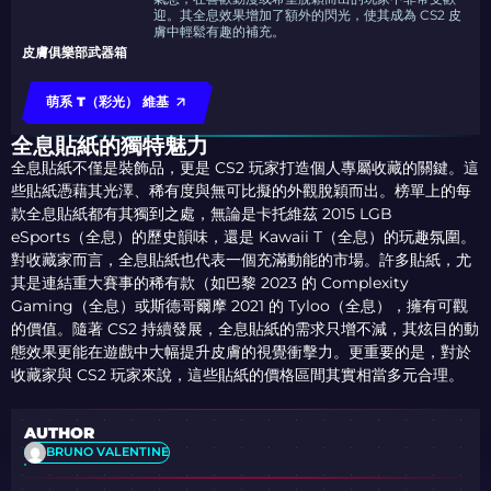
迎。其全息效果增加了額外的閃光，使其成為 CS2 皮
膚中輕鬆有趣的補充。
皮膚俱樂部武器箱
萌系 T（彩光） 維基
全息貼紙的獨特魅力
全息貼紙不僅是裝飾品，更是 CS2 玩家打造個人專屬收藏的關鍵。這
些貼紙憑藉其光澤、稀有度與無可比擬的外觀脫穎而出。榜單上的每
款全息貼紙都有其獨到之處，無論是卡托維茲 2015 LGB
eSports（全息）的歷史韻味，還是 Kawaii T（全息）的玩趣氛圍。
對收藏家而言，全息貼紙也代表一個充滿動能的市場。許多貼紙，尤
其是連結重大賽事的稀有款（如巴黎 2023 的 Complexity
Gaming（全息）或斯德哥爾摩 2021 的 Tyloo（全息），擁有可觀
的價值。隨著 CS2 持續發展，全息貼紙的需求只增不減，其炫目的動
態效果更能在遊戲中大幅提升皮膚的視覺衝擊力。更重要的是，對於
收藏家與 CS2 玩家來說，這些貼紙的價格區間其實相當多元合理。
AUTHOR
BRUNO VALENTINE