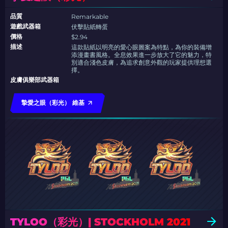
品質
Remarkable
遊戲武器箱
伏擊貼紙轉蛋
價格
$2.94
描述
這款貼紙以明亮的愛心眼圖案為特點，為你的裝備增
添漫畫書風格。全息效果進一步放大了它的魅力，特
別適合淺色皮膚，為追求創意外觀的玩家提供理想選
擇。
皮膚俱樂部武器箱
摯愛之眼（彩光） 維基
TYLOO（彩光）| STOCKHOLM 2021