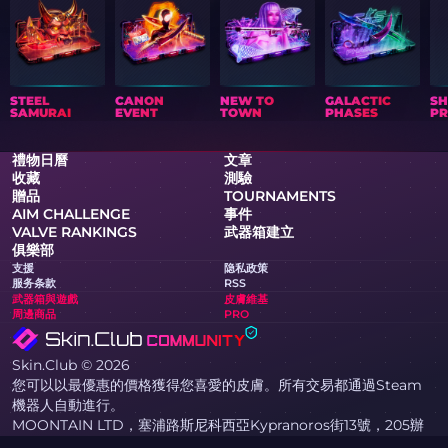
STEEL
CANON
NEW TO
GALACTIC
S
SAMURAI
EVENT
TOWN
PHASES
PR
禮物日曆
文章
收藏
測驗
贈品
TOURNAMENTS
AIM CHALLENGE
事件
VALVE RANKINGS
武器箱建立
俱樂部
支援
隐私政策
服务条款
RSS
武器箱與遊戲
皮膚維基
周邊商品
PRO
Skin.Club © 2026
您可以以最優惠的價格獲得您喜愛的皮膚。所有交易都通過Steam
機器人自動進行。
MOONTAIN LTD，塞浦路斯尼科西亞Kypranoros街13號，205辦
公室，1061