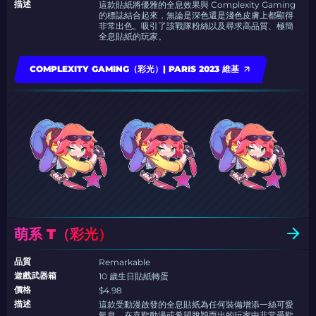
描述
這款貼紙將優雅的全息效果與 Complexity Gaming
的標誌結合起來，無論是深色還是淺色皮膚上都顯得
非常出色。吸引了該戰隊粉絲以及尋求高品質、極簡
全息貼紙的玩家。
COMPLEXITY GAMING（彩光）| PARIS 2023 維基
萌系 T（彩光）
品質
Remarkable
遊戲武器箱
10 歲生日貼紙轉蛋
價格
$4.98
描述
這款受動漫啟發的全息貼紙為任何裝備增添一絲可愛
氣息，在喜歡動漫或希望脫穎而出的玩家中非常受歡