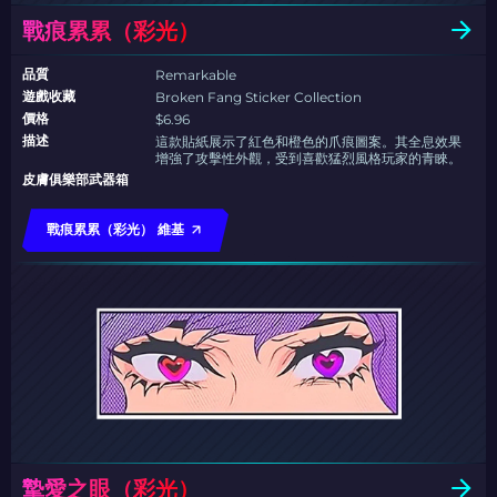
戰痕累累（彩光）
品質
Remarkable
遊戲收藏
Broken Fang Sticker Collection
價格
$6.96
描述
這款貼紙展示了紅色和橙色的爪痕圖案。其全息效果
增強了攻擊性外觀，受到喜歡猛烈風格玩家的青睞。
皮膚俱樂部武器箱
戰痕累累（彩光） 維基
摯愛之眼（彩光）