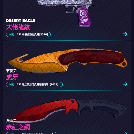
DESERT EAGLE
大佬龍紋
收藏
CS2 中最佳聾啞皮膚 [2026]
穿腸刀
虎牙
收藏
CS2 最佳穿腸刀皮膚完整清單【2026】
反曲刀
赤紅之網