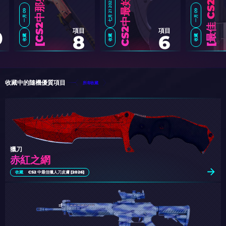
七月 21 2025
一月 09
一月 09
項目
項目
0
8
6
收藏
收藏
收藏
C
S
2
中
那
些
最
昂
贵
的
皮
肤
[
2
0
2
最
佳
C
S
2
皮
肤
[
2
0
2
收藏中的隨機優質項目
所有收藏
獵刀
赤紅之網
收藏
CS2 中最佳獵人刀皮膚 [2026]