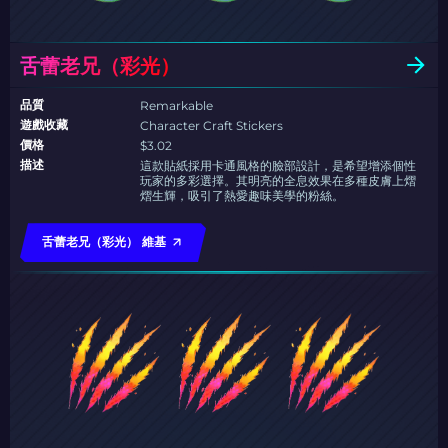
舌蕾老兄（彩光）
品質
Remarkable
遊戲收藏
Character Craft Stickers
價格
$3.02
描述
這款貼紙採用卡通風格的臉部設計，是希望增添個性
玩家的多彩選擇。其明亮的全息效果在多種皮膚上熠
熠生輝，吸引了熱愛趣味美學的粉絲。
舌蕾老兄（彩光） 維基