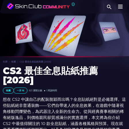
查
社群
收藏
CS2 最佳全息貼紙推薦 [2026]
CS2 最佳全息貼紙推薦
[2026]
收藏
一月 16
921
瀏覽次數
1 閱讀時間
想在 CS2 中讓自己的配裝脫穎而出嗎？全息貼紙絕對是必備選擇。這
些貼紙絕非普通裝飾——它們自帶迷人的全息效果，在遊戲中隨著視
角移動閃爍變色，為武器注入全新的生命力。從與經典賽事相關的稀
有絕版逸品，到價格親民卻質感滿分的實惠選擇，本文將為你介紹
CS2 中最值得關注的 10 款全息貼紙，涵蓋各種風格與預算。現在就