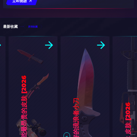
立即開啟
最新收藏
所有收藏
6
]
CS2中最好的流浪者小刀
6
]