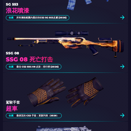
SG 553
浪花噴漆
收藏
所有價格範圍內最好的CS2 SG 553皮膚 [2026]
SSG 08
SSG 08 死亡打击
收藏
最佳 CS2 SSG 08 皮肤：排行榜 [2026]
駕駛手套
超車
收藏
最便宜的 CS2 手套：更新列表（2026）