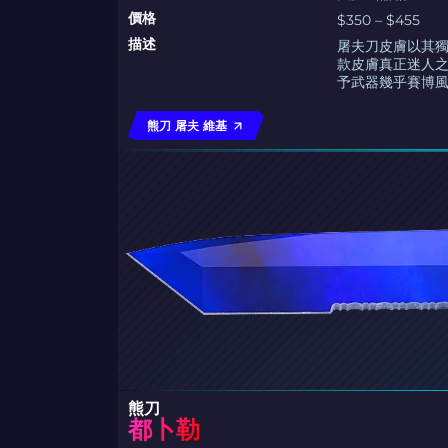
價格
$350 – $455
描述
屠夫刀皮膚以其
款皮膚真正迷人
予武器幾乎賽博
熊刀 屠夫 維基
熊刀
都卜勒