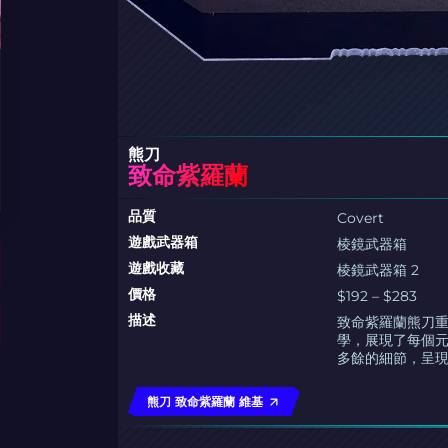
熊刀
致命紫羅蘭
品質
Covert
遊戲武器箱
棱鏡武器箱
遊戲收藏
棱鏡武器箱 2
價格
$192 – $283
描述
致命紫羅蘭熊刀
學，展現了每個
多餘的細節，呈
熊刀 致命紫羅蘭 維基