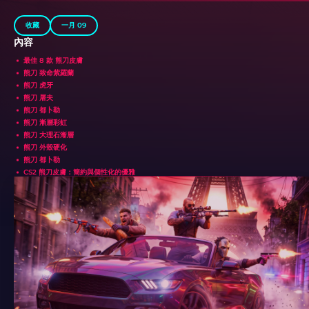
收藏
一月 09
內容
最佳 8 款 熊刀皮膚
熊刀 致命紫羅蘭
熊刀 虎牙
熊刀 屠夫
熊刀 都卜勒
熊刀 漸層彩虹
熊刀 大理石漸層
熊刀 外殼硬化
熊刀 都卜勒
CS2 熊刀皮膚：簡約與個性化的優雅