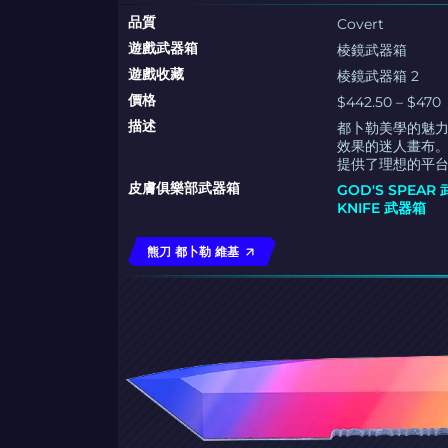
品質
Covert
遊戲武器箱
棱鏡武器箱
遊戲收藏
棱鏡武器箱 2
價格
$442.50 – $470
描述
都卜勒美學的魅
效果的迷人畫布
提供了理想的平
皮膚俱樂部武器箱
GOD'S SPEAR
KNIFE 武器箱
熊刀 都卜勒 維基