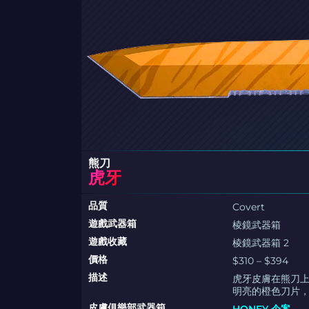
熊刀
虎牙
品質
Covert
遊戲武器箱
棱鏡武器箱
遊戲收藏
棱鏡武器箱 2
價格
$310 – $394
描述
虎牙皮膚在熊刀
明亮的橙色刀片
皮膚俱樂部武器箱