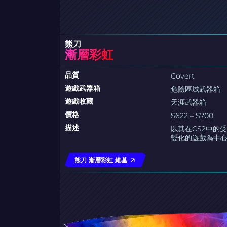
熊刀
漸層彩虹
品質
Covert
遊戲武器箱
危險區域武器箱
遊戲收藏
天涯武器箱
價格
$622 – $700
描述
以其在CS2中的
變化的遊戲為中
熊刀 漸層彩虹 維基