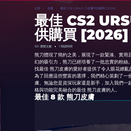
社群
收藏
最佳 CS2 URSUS 刀皮膚可供購買 [2026]
最佳 CS2 UR
供購買 [2026]
931
瀏覽次數
1 閱讀時間
熊刀體現了簡約之美，展現了一款緊湊、實用
幻的吸引力，熊刀已經培養了一批忠實的粉絲
找最佳 熊刀皮膚的愛好者提供了令人眼花繚亂
為了回應這些豐富的選擇，我們精心策劃了一份名單
膚。無論您是資深玩家還是新手，加入我們一起
格與功能完美融合的最佳 熊刀皮膚的人。
最佳 8 款 熊刀皮膚