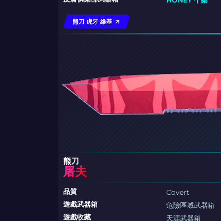
HONEY 个案
熊刀 虎牙 維基
熊刀
屠夫
品質
Covert
遊戲武器箱
危險區域武器箱
遊戲收藏
天涯武器箱