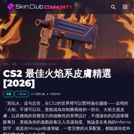
查
社群
收藏
CS2 最佳火焰系皮膚精選 [2026]
CS2 最佳火焰系皮膚精選
[2026]
收藏
一月 20
520
瀏覽次數
1 閱讀時間
「別玩火」這句忠告，在CS2的世界裡可以暫時拋在腦後——這裡的
「火焰」不僅可以玩，更能成為你制勝風格的一部分。火焰主題皮
膚，以其燃燒的視覺張力與侵略性的美學設計，不僅讓你的武器庫耀
眼奪目，更能為你的遊戲節奏注入高溫熱度。無論是在炙熱的Inferno
防守，或是在Mirage快速突破，一套完整的火系配裝，都能讓你從外