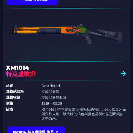
XM1014
特克盧噴燈
品質
Restricted
遊戲武器箱
左輪武器箱
遊戲收藏
左輪武器箱收藏
價格
$1.18 – $3.28
描述
XM1014 | 特克盧噴燈 採用兇猛的設計，融入鱷魚牙齒
與炙烈火焰，以大膽的橘色與黃色呈現出強烈燃燒的
火勢效果。
XM1014 特克盧噴燈 維基