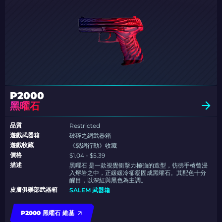
P2000
黑曜石
品質
Restricted
遊戲武器箱
破碎之網武器箱
遊戲收藏
《裂網行動》收藏
價格
$1.04 - $5.39
描述
黑曜石 是一款視覺衝擊力極強的造型，彷彿手槍曾浸
入熔岩之中，正緩緩冷卻凝固成黑曜石。其配色十分
醒目，以深紅與黑色為主調。
皮膚俱樂部武器箱
SALEM 武器箱
P2000 黑曜石 維基