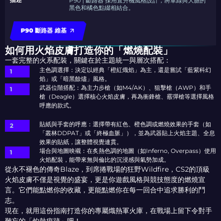
P90 | 斷路器 採用直升機風格設計，將軍綠與大膽的
黑色和橘色點綴相結合。
P90 斷路器 維基
如何用火焰皮膚打造你的「燃燒配裝」
一套完整的火系配裝，關鍵在於主題統一與層次搭配：
主色調選擇：決定以經典「橙紅熾焰」為主，還是嘗試「藍紫科幻
焰」或「暗黑餘燼」風格。
武器位階搭配：為主力步槍（如M4/AK）、狙擊槍（AWP）和手
槍（Deagle）選擇核心火焰皮膚，再為衝鋒槍、霰彈槍等選擇風格
呼應的款式。
貼紙與手套的呼應：選擇帶有紅色、橙色調或燃燒效果的手套（如
「叢林DDPAT」或「終極血脈」），並為武器貼上火焰主題、全息
效果的貼紙，讓整體視覺連貫。
場合與地圖映襯：在炙熱色調的地圖（如Inferno, Overpass）使用
火焰配裝，能帶來無與倫比的沉浸感與氣勢加成。
從永不褪色的傳奇Blaze，到席捲戰場的狂野Wildfire，CS2的頂級
火焰皮膚不僅是視覺的盛宴，更是你遊戲風格與競技態度的燃燒宣
言。它們能點燃你的收藏，更能點燃你在每一回合中追求勝利的鬥
志。
現在，就用這份指南打造你的專屬熾熱軍火庫，在戰場上留下令對手