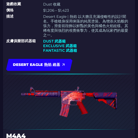
遊戲收藏
Dust 收藏
價格
$1,206 – $1,423
描述
Desert Eagle | 熱焰 以大膽且充滿侵略性的設計聞
名。手槍槍身採用俐落的純黑塗裝。為增添火焰般的
張力，滑套前段飾以鮮豔的黃色與橘色火焰紋樣。其
稀有度與強烈的視覺衝擊力，使其成為玩家們的最愛
之一。
皮膚俱樂部武器箱
DUST 武器箱
EXCLUSIVE 武器箱
FANTASTIC 武器箱
DESERT EAGLE 熱焰 維基
M4A4