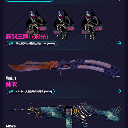
高調王牌（彩光）
收藏
最佳廉價和好看的貼紙在 CS2 [2026]
蝴蝶刀
鏽衣
收藏
CS2中十大廉价蝴蝶刀外观 [2026]
M249