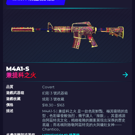
M4A1-S
兼提科之火
品質
Covert
遊戲武器箱
幻彩 3 號武器箱
遊戲收藏
炫彩 3 號收藏
價格
$18.30 – $163
描述
M4A1-S | 兼提科之火 是一款色彩鮮豔、極其吸睛的造
型，色彩爆發般強烈，幾乎讓人「辣眼」。其靈感源
自阿茲特克文化，精緻複雜的圖案展現出深厚的歷史
底蘊；而名稱則致敬阿茲特克的火與爐灶女神——
Chantico。
皮膚俱樂部武器箱