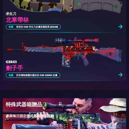
求生刀
北寒帶林
收藏
便宜的 CS2 求生刀皮膚您應該買 [2026]
G3SG1
劊子手
收藏
所有價格範圍內最好的 CS2 G3SG1 皮膚
特殊武器箱贈品
參與每日固定的武器箱贈品活動