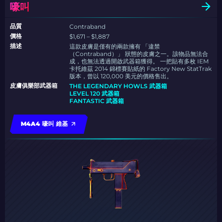
嚎叫
品質
Contraband
價格
$1,671 – $1,887
描述
這款皮膚是僅有的兩款擁有 「違禁
（Contraband）」 狀態的皮膚之一。該物品無法合
成，也無法透過開啟武器箱獲得。 一把貼有多枚 IEM
卡托維茲 2014 錦標賽貼紙的 Factory New StatTrak
版本，曾以 120,000 美元的價格售出。
皮膚俱樂部武器箱
THE LEGENDARY HOWLS 武器箱
LEVEL 120 武器箱
FANTASTIC 武器箱
M4A4 嚎叫 維基