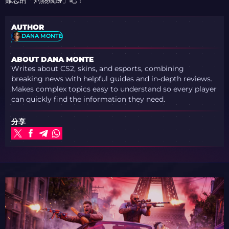
難忘的「灼熱痕跡」吧！
AUTHOR
DANA MONTE
ABOUT DANA MONTE
Writes about CS2, skins, and esports, combining
breaking news with helpful guides and in-depth reviews.
Makes complex topics easy to understand so every player
can quickly find the information they need.
分享