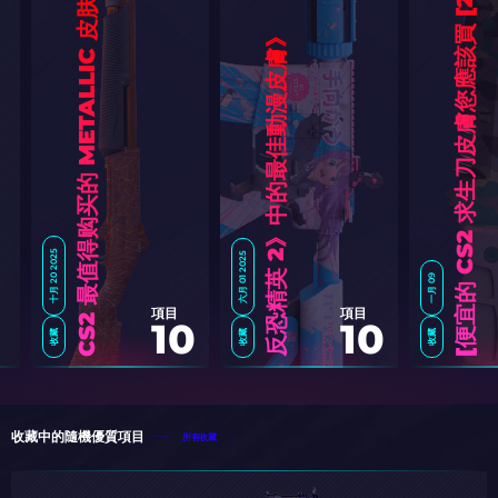
6
]
CS2 最值得购买的 METALLIC 皮肤
《
膚
反
恐
精
英
2
》
中
的
最
佳
動
漫
皮
十月 20 2025
六月 01 2025
一月 09
項目
項目
10
10
收藏
收藏
收藏
便
宜
的
C
S
2
求
生
刀
皮
膚
您
應
該
買
[
2
0
2
收藏中的隨機優質項目
所有收藏