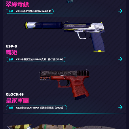
翠綠毒鏢
收藏
CS2中任何預算的最佳M249皮膚
USP-S
轉矩
收藏
CS2 中最便宜的 USP-S 皮膚：排行榜 [2026]
GLOCK-18
皇家軍團
收藏
CS2 最強 STATTRAK 武器造型推薦【2026】