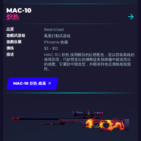
MAC-10
炽热
品質
Restricted
遊戲武器箱
鳳凰行動武器箱
遊戲收藏
Phoenix 收藏
價格
$3 – $12
描述
MAC-10 | 炽热 採用醒目的紅橙配色，並以部落風格的
佈局呈現，巧妙營造出彷彿剛從炙熱熔爐中鍛造而出
的感覺。它屬於中階造型，外觀有特色且價格相當親
民。
MAC-10 炽热 維基