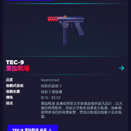
TEC-9
重臨戰場
品質
Restricted
遊戲武器箱
炫彩武器箱 3
遊戲收藏
炫彩 3 號收藏
價格
$1.15 - $3.53
描述
重臨戰場 皮膚採用受太空探索啟發的超凡設計，以大
膽的橙黑配色，宛如太空船炙熱重返大氣層。抽象圖
樣帶來強烈的視覺衝擊，營造出動感且能量十足的氛
圍。
TEC-9 重臨戰場 維基