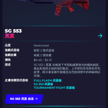
SG 553
黑翼
品質
Restricted
遊戲武器箱
稜彩 2 號武器箱
遊戲收藏
稜鏡 2 號收藏
價格
$0.40 – $2.31
描述
SG 553 | 黑翼 在槍身下半部點綴著發光的橘色細節，
喚起炙熱與火焰的強烈氣息。上半部則呈現黑色羽毛
紋理，暗示著某種可能棲息在烈焰洞窟中的神秘神話
生物。
皮膚俱樂部武器箱
FULL FLASH 武器箱
SG 553 武器箱
TOURNAMENT FIGHT 武器箱
SG 553 黑翼 維基