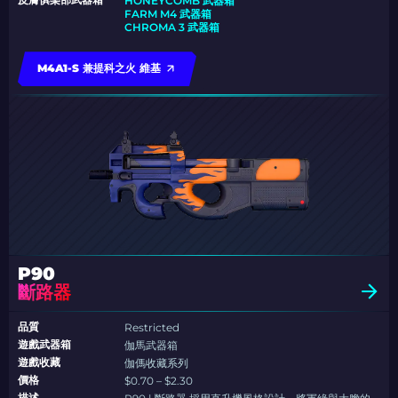
HONEYCOMB 武器箱
FARM M4 武器箱
CHROMA 3 武器箱
M4A1-S 兼提科之火 維基
P90
斷路器
品質
Restricted
遊戲武器箱
伽馬武器箱
遊戲收藏
伽傌收藏系列
價格
$0.70 – $2.30
描述