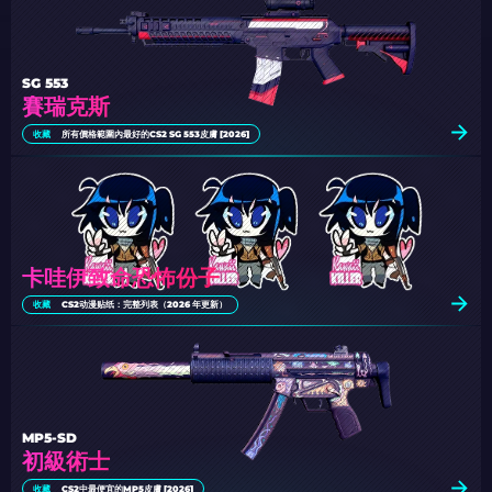
SG 553
賽瑞克斯
收藏
所有價格範圍內最好的CS2 SG 553皮膚 [2026]
卡哇伊致命恐怖份子
收藏
CS2动漫贴纸：完整列表（2026 年更新）
MP5-SD
初級術士
收藏
CS2中最便宜的MP5皮膚 [2026]