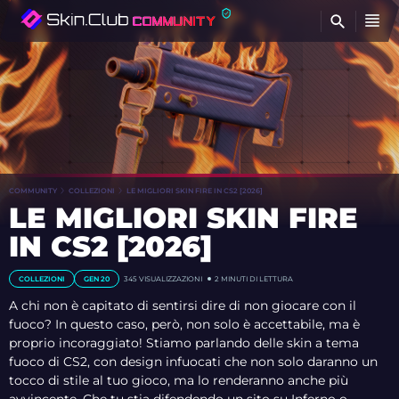
T
COMMUNITY
COLLEZIONI
LE MIGLIORI SKIN FIRE IN CS2 [2026]
LE MIGLIORI SKIN FIRE
IN CS2 [2026]
COLLEZIONI
GEN 20
345
VISUALIZZAZIONI
2 MINUTI DI LETTURA
A chi non è capitato di sentirsi dire di non giocare con il
fuoco? In questo caso, però, non solo è accettabile, ma è
proprio incoraggiato! Stiamo parlando delle skin a tema
fuoco di CS2, con design infuocati che non solo daranno un
tocco di stile al tuo gioco, ma lo renderanno anche più