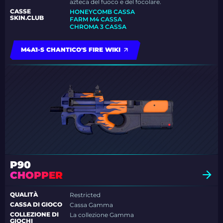
azteca del fuoco e del focolare.
CASSE
HONEYCOMB CASSA
SKIN.CLUB
FARM M4 CASSA
CHROMA 3 CASSA
M4A1-S CHANTICO'S FIRE WIKI
P90
CHOPPER
QUALITÀ
Restricted
CASSA DI GIOCO
Cassa Gamma
COLLEZIONE DI
La collezione Gamma
GIOCHI