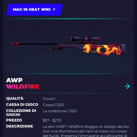
MAC-10 HEAT WIKI
AWP
WILDFIRE
QUALITÀ
Covert
CASSA DI GIOCO
Cassa CS20
COLLEZIONE DI
La collezione CS20
GIOCHI
PREZZO
$57 - $270
DESCRIZIONE
La skin AWP | Wildfire sfoggia un design deciso
con una sfumatura dal nero al rosso sul corpo
del fucile. Presenta l’immagine accattivante di