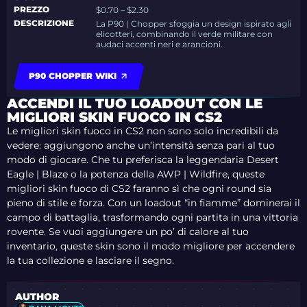
PREZZO
$0.70 – $2.30
DESCRIZIONE
La P90 | Chopper sfoggia un design ispirato agli
elicotteri, combinando il verde militare con
audaci accenti neri e arancioni.
P90 CHOPPER WIKI
ACCENDI IL TUO LOADOUT CON LE
MIGLIORI SKIN FUOCO IN CS2
Le migliori skin fuoco in CS2 non sono solo incredibili da
vedere: aggiungono anche un’intensità senza pari al tuo
modo di giocare. Che tu preferisca la leggendaria Desert
Eagle | Blaze o la potenza della AWP | Wildfire, queste
migliori skin fuoco di CS2 faranno sì che ogni round sia
pieno di stile e forza. Con un loadout “in fiamme” dominerai il
campo di battaglia, trasformando ogni partita in una vittoria
rovente. Se vuoi aggiungere un po’ di calore al tuo
inventario, queste skin sono il modo migliore per accendere
la tua collezione e lasciare il segno.
AUTHOR