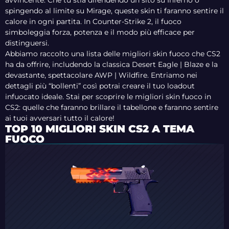
avvincente. Che tu stia difendendo un sito su Inferno o
spingendo al limite su Mirage, queste skin ti faranno sentire il
calore in ogni partita. In Counter-Strike 2, il fuoco
simboleggia forza, potenza e il modo più efficace per
distinguersi.
Abbiamo raccolto una lista delle migliori skin fuoco che CS2
ha da offrire, includendo la classica Desert Eagle | Blaze e la
devastante, spettacolare AWP | Wildfire. Entriamo nei
dettagli più “bollenti” così potrai creare il tuo loadout
infuocato ideale. Stai per scoprire le migliori skin fuoco in
CS2: quelle che faranno brillare il tabellone e faranno sentire
ai tuoi avversari tutto il calore!
TOP 10 MIGLIORI SKIN CS2 A TEMA
FUOCO