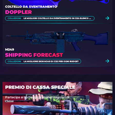
COLTELLO DA SVENTRAMENTO
DOPPLER
COLLEZIONI
LE MIGLIORI COLTELLO DA SVENTRAMENTO IN CS2: ELENCO COMPLETO [2026]
M249
SHIPPING FORECAST
COLLEZIONI
LA MIGLIORE SKIN M249 DI CS2 PER OGNI BUDGET
PREMIO DI CASSA SPECIALE
Partecipa ai sorteggi giornalieri regolari di
casse