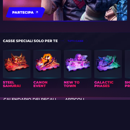
PARTECIPA
CASSE SPECIALI SOLO PER TE
TUTTI I CASSE
STEEL
CANON
NEW TO
GALACTIC
S
SAMURAI
EVENT
TOWN
PHASES
PR
CALENDARIO DEI REGALI
ARTICOLI
COLLEZIONI
QUIZ
OMAGGI
TOURNAMENTS
AIM CHALLENGE
EVENTI
VALVE RANKINGS
CREAZIONE CASSA
CLUB
SUPPORTO
POLITICA SULLA RISERVATEZZA