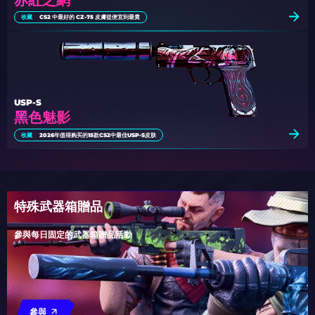
收藏
CS2 中最好的 CZ-75 皮膚從便宜到最貴
USP-S
黑色魅影
收藏
2026年值得购买的15款CS2中最佳USP-S皮肤
特殊武器箱贈品
參與每日固定的武器箱贈品活動
參與