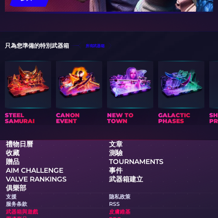
只為您準備的特別武器箱
所有武器箱
STEEL
CANON
NEW TO
GALACTIC
S
SAMURAI
EVENT
TOWN
PHASES
PR
禮物日曆
文章
收藏
測驗
贈品
TOURNAMENTS
AIM CHALLENGE
事件
VALVE RANKINGS
武器箱建立
俱樂部
支援
隐私政策
服务条款
RSS
武器箱與遊戲
皮膚維基