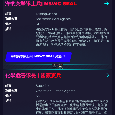
海豹突擊隊士兵| NSWC SEAL
品質
Distinguished
遊戲收藏
Shattered Web Agents
價格
$17
描述
海豹突擊隊 6 特工作為一個精心製作的特工模型，為
您的 CT 陣容提供了一個物美價廉的選擇。這些經過戰
鬥考驗的精英士兵以無情的勝利追求為驅動力，他們
擁有完成任務所需的專業知識。但這位 CT 特工從一個
角度看時，對傳統的輪廓進行了偏離。
海豹突擊隊士兵| NSWC SEAL 維基
化學危害隊長 | 國家憲兵
品質
Superior
遊戲收藏
Operation Riptide Agents
價格
$36
描述
被譽為在 1997 年的惡名昭著的沙林毒氣事件中成功從
機場救出平民的組織者，化學危害隊長體現了無與倫
比的準備工作。他指揮與化學和生物危害作戰相關的
行動。戴著防毒面具和頭盔，他代表了反恐領域中卓