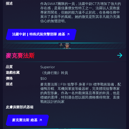
描述
作為SWAT團隊的一員，法蘿中尉CT方增加了強大的
存在感，是最佳廉價女性特工之一。法羅以人質救援
專家而聞名，但她的能力遠不止於此，在各種任務中
展示了多面手的風範。她的微笑是對其非凡能力充滿
信心的無聲證明。
法蘿中尉 | 特殊武裝突擊部隊 維基
麥克賽法斯
品質
Superior
遊戲收藏
《先鋒行動》幹員
價格
$50
描述
麥克賽法斯 | FBI 狙擊手 身著 FBI 標準戰術裝備，配
備鴨舌帽、耳機與軍規等級器材，完美體現狙擊專家
的典型形象。作為一名外觀俐落且專業的幹員，他是
穩健的選擇，特別適合想以親民價格獲得簡潔、直接
戰術設計的玩家
皮膚俱樂部武器箱
麥克賽法斯 維基