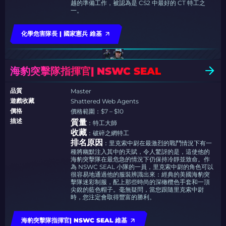
越的準備工作，被認為是 CS2 中最好的 CT 特工之
一。
化學危害隊長 | 國家憲兵 維基
海豹突擊隊指揮官| NSWC SEAL
品質
Master
遊戲收藏
Shattered Web Agents
價格
價格範圍：$7 – $10
描述
質量
：特工大師
收藏
：破碎之網特工
排名原因
：里克索中尉在最激烈的戰鬥情況下有一
種將幽默注入其中的天賦，令人驚訝的是，這使他的
海豹突擊隊在最危急的情況下仍保持冷靜並致命。作
為 NSWC SEAL 小隊的一員，里克索中尉的角色可以
很容易地通過他的服裝辨識出來：經典的美國海豹突
擊隊迷彩制服，配上那些時尚的深橄欖色手套和一頂
尖銳的藍色帽子。毫無疑問，當您跟隨里克索中尉
時，您注定會取得豐富的勝利。
海豹突擊隊指揮官| NSWC SEAL 維基