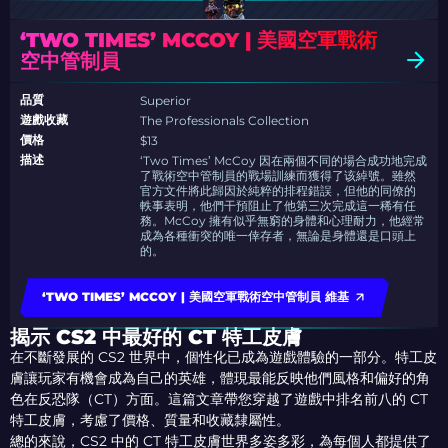
‘TWO TIMES’ MCCOY | 美國空軍戰術
空中管制員
品質
Superior
遊戲收藏
The Professionals Collection
價格
$13
描述
‘Two Times’ McCoy 因在兩個不同的場合成功地完成
了戰術空中管制員的戰場訓練而獲得了该綽號。雖然
官方文件將此歸因於純粹的排程錯誤，但他的同僚的
軼事表明，他們干預阻止了他第三次完成這一稀有任
務。McCoy 擁有似乎無窮的身體和心理耐力，他經常
成為各種衝突的唯一倖存者，無論是身體還是口頭上
的。
‘TWO TIMES’ MCCOY | 美國空軍戰術空中管制員 維基
揭示 CS2 中最好的 CT 特工皮膚
在不斷發展的 CS2 世界中，個性化已成為遊戲體驗的一部分。特工皮
膚讓玩家有機會成為自己的英雄，體現最能反映他們風格和偏好的角
色在反恐隊（CT）方面。這篇文章帶您穿越了遊戲中排名前八的 CT
特工皮膚，考慮了價格、質量和收藏隸屬性。
總的來說，CS2 中的 CT 特工皮膚世界多姿多彩，為每個人都提供了