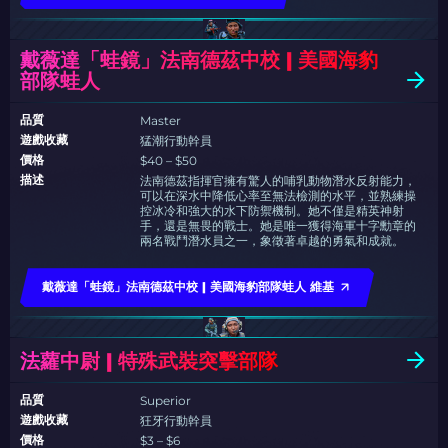
戴薇達「蛙鏡」法南德茲中校 | 美國海豹
部隊蛙人
品質
Master
遊戲收藏
猛潮行動幹員
價格
$40 – $50
描述
法南德茲指揮官擁有驚人的哺乳動物潛水反射能力，
可以在深水中降低心率至無法檢測的水平，並熟練操
控冰冷和強大的水下防禦機制。她不僅是精英神射
手，還是無畏的戰士。她是唯一獲得海軍十字勳章的
兩名戰鬥潛水員之一，象徵著卓越的勇氣和成就。
戴薇達「蛙鏡」法南德茲中校 | 美國海豹部隊蛙人 維基
法蘿中尉 | 特殊武裝突擊部隊
品質
Superior
遊戲收藏
狂牙行動幹員
價格
$3 – $6