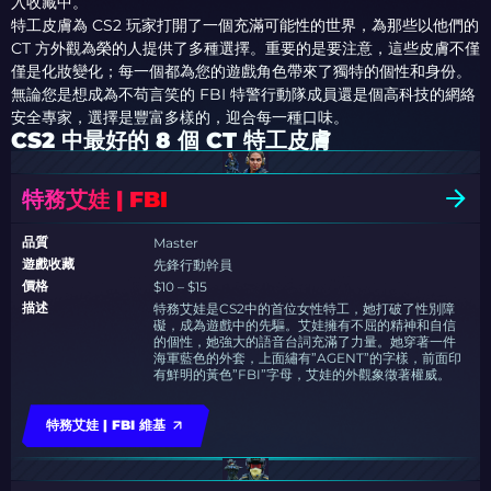
入收藏中。
特工皮膚為 CS2 玩家打開了一個充滿可能性的世界，為那些以他們的
CT 方外觀為榮的人提供了多種選擇。重要的是要注意，這些皮膚不僅
僅是化妝變化；每一個都為您的遊戲角色帶來了獨特的個性和身份。
無論您是想成為不苟言笑的 FBI 特警行動隊成員還是個高科技的網絡
安全專家，選擇是豐富多樣的，迎合每一種口味。
CS2 中最好的 8 個 CT 特工皮膚
特務艾娃 | FBI
品質
Master
遊戲收藏
先鋒行動幹員
價格
$10 – $15
描述
特務艾娃是CS2中的首位女性特工，她打破了性別障
礙，成為遊戲中的先驅。艾娃擁有不屈的精神和自信
的個性，她強大的語音台詞充滿了力量。她穿著一件
海軍藍色的外套，上面繡有”AGENT”的字樣，前面印
有鮮明的黃色”FBI”字母，艾娃的外觀象徵著權威。
特務艾娃 | FBI 維基