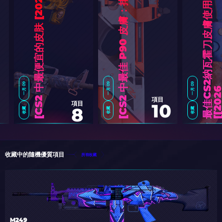
最
佳
C
2
納
瓦
霍
刀
皮
膚
使
用
：
終
極
清
單
[
2
0
2
6
]
6
]
一月 09
一月 09
一月 09
項目
項目
10
8
收藏
收藏
收藏
C
S
2
中
最
便
宜
的
皮
肤
[
2
0
2
C
S
2
中
最
佳
P
9
0
皮
膚
：
排
名
[
2
0
2
收藏中的隨機優質項目
所有收藏
M249