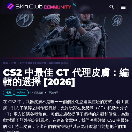
查
社群
收藏
CS2 中最佳 CT 代理皮膚：編輯的選擇 [2026]
CS2 中最佳 CT 代理皮膚：編
輯的選擇 [2026]
收藏
一月 09
3K
瀏覽次數
1 閱讀時間
在 CS2 中，武器皮膚不是唯一一個個性化您遊戲體驗的方式。特工皮
膚，引入了破碎之網作戰行動，允許玩家在反恐隊（CT）和恐怖分子
（T）兩方扮演各種角色。每個皮膚都提供了獨特的外觀和個性，為遊
戲增添了額外的定制層次。在這篇文章中，我們將專注於 CS2 中最好
的 CT 特工皮膚，突出它們的獨特特點以及為什麼您可能想把它們加