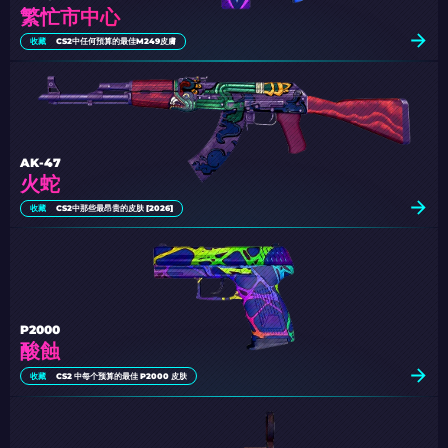
繁忙市中心
收藏
CS2中任何預算的最佳M249皮膚
AK-47
火蛇
收藏
CS2中那些最昂贵的皮肤 [2026]
P2000
酸蝕
收藏
CS2 中每个预算的最佳 P2000 皮肤