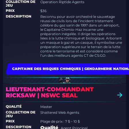
COLLECTION DE
Operation Riptide Agents
JEU
PRIX
$36
DESCRIPTION
Reconnu pour avoir orchestré le sauvetage
réussi de civils lors de l’incident tristement
célèbre du gaz sarin de 1997 dans un aéroport,
le Capitaine Chimio-Haz incarne une
préparation inégalée. Il dirige les opérations
liées à la lutte chimique et biologique. Arborant
un masque à gaz et un casque, il symbolise une
préparation supérieure sur le terrain de la lutte
contre le terrorisme et est considéré comme
l’un des meilleurs agents CT de CS:GO.
CAPITAINE DES RISQUES CHIMIQUES | GENDARMERIE NATION
LIEUTENANT-COMMANDANT
RICKSAW | NSWC SEAL
QUALITÉ
Master
COLLECTION DE
Shattered Web Agents
JEU
PRIX
Plage de prix : 7 $ – 10 $
DESCRIPTION
Qualité
: Agent Principal