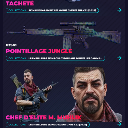
TACHETÉ
COLLECTIONS
SKINS DE KARAMBIT LES MOINS CHÈRES SUR CS2 [2026]
G3SG1
POINTILLAGE JUNGLE
COLLECTIONS
LES MEILLEURS SKINS CS2 G3SG1 DANS TOUTES LES GAMMES DE PRIX
CHEF D'ÉLITE M. MUHLIK
COLLECTIONS
LES MEILLEURS SKINS D'AGENT DANS CS2 [2026]