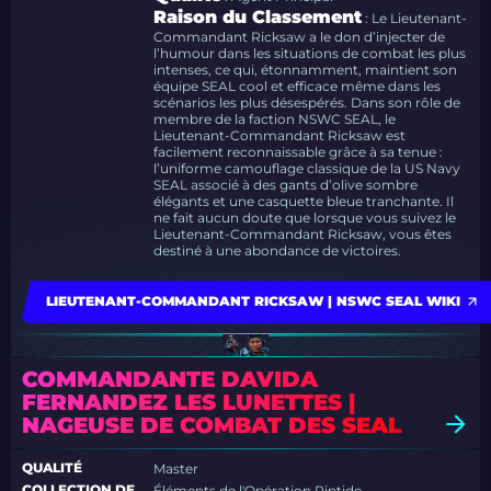
Raison du Classement
: Le Lieutenant-
Commandant Ricksaw a le don d’injecter de
l’humour dans les situations de combat les plus
intenses, ce qui, étonnamment, maintient son
équipe SEAL cool et efficace même dans les
scénarios les plus désespérés. Dans son rôle de
membre de la faction NSWC SEAL, le
Lieutenant-Commandant Ricksaw est
facilement reconnaissable grâce à sa tenue :
l’uniforme camouflage classique de la US Navy
SEAL associé à des gants d’olive sombre
élégants et une casquette bleue tranchante. Il
ne fait aucun doute que lorsque vous suivez le
Lieutenant-Commandant Ricksaw, vous êtes
destiné à une abondance de victoires.
LIEUTENANT-COMMANDANT RICKSAW | NSWC SEAL WIKI
COMMANDANTE DAVIDA
FERNANDEZ LES LUNETTES |
NAGEUSE DE COMBAT DES SEAL
QUALITÉ
Master
COLLECTION DE
Éléments de l'Opération Riptide