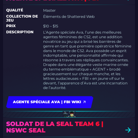
QUALITÉ
Master
COLLECTION DE
Éléments de Shattered Web
JEU
PRIX
$10 – $15
DESCRIPTION
L’Agente spéciale Ava, l’une des meilleures
agentes féminines de CS2, est une addition
novatrice au jeu qui a brisé les barrières de
genre en tant que première opératrice féminine
dans le monde de CS2. Ava possède un esprit
indomptable, une personnalité affirmée qui
résonne à travers ses répliques convaincantes.
Drapée dans une élégante veste marine ornée
du terme emblématique « AGENT » brodé
gracieusement sur chaque manche, et les
lettres audacieuses « FBI » en jaune vif sur le
devant, l’apparence d’Ava est une incarnation
de l’autorité.
AGENTE SPÉCIALE AVA | FBI WIKI
SOLDAT DE LA SEAL TEAM 6 |
NSWC SEAL