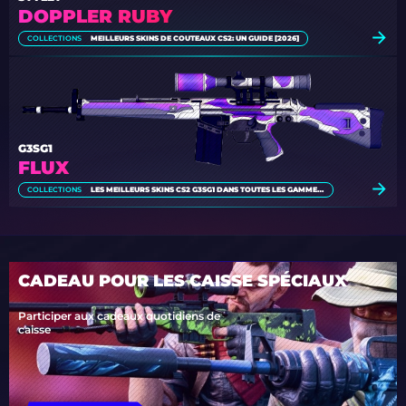
DOPPLER RUBY
COLLECTIONS
MEILLEURS SKINS DE COUTEAUX CS2: UN GUIDE [2026]
G3SG1
FLUX
COLLECTIONS
LES MEILLEURS SKINS CS2 G3SG1 DANS TOUTES LES GAMMES DE PRIX
CADEAU POUR LES CAISSE SPÉCIAUX
Participer aux cadeaux quotidiens de
caisse