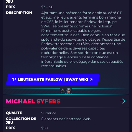
JEU
PRIX
$3 – $6
DESCRIPTION
Ajoutant une présence formidable au côté CT
et aux meilleurs agents féminins bon marché
de CS2, le 1ʳᵉ lieutenante Farlow de l’équipe
SWAT se présente comme une inclusion
féminine robuste, capable de gérer
adroitement tout défi. Bien connue en tant que
spécialiste du sauvetage d’otages, l’expertise de
Farlow transcende les rôles, démontrant une
polyvalence dans diverses capacités
opérationnelles. Son sourire ironique est un
témoignage silencieux de la confiance
inébranlable qu’elle dégage dans ses capacités
remarquables.
1ʳᵉ LIEUTENANTE FARLOW | SWAT WIKI
MICHAEL SYFERS
QUALITÉ
Superior
COLLECTION DE
Éléments de Shattered Web
JEU
PRIX
$50