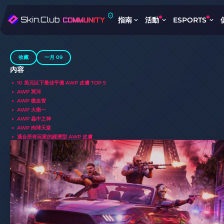
指南
活動
ESPORTS
收藏
一月 09
內容
10 美元以下最佳平價 AWP 皮膚 TOP 5
AWP 冥河
AWP 微血管
AWP 火衛一
AWP 蟲中之神
AWP 肉球天堂
適合所有玩家的經濟型 AWP 皮膚