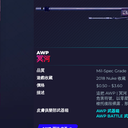
AWP
冥河
品質
Mil-Spec Grade
遊戲收藏
2018 Nuke 收藏
價格
$0.50 – $3.60
描述
這把 AWP |
危害符號。以零
槍托後段裸露，
皮膚俱樂部武器箱
AWP 武器箱
AWP BATTLE 