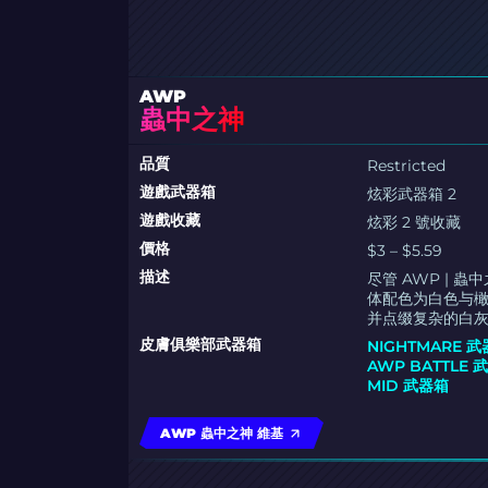
AWP
蟲中之神
品質
Restricted
遊戲武器箱
炫彩武器箱 2
遊戲收藏
炫彩 2 號收藏
價格
$3 – $5.59
描述
尽管 AWP |
体配色为白色与
并点缀复杂的白
皮膚俱樂部武器箱
NIGHTMARE 
AWP BATTLE 
MID 武器箱
AWP 蟲中之神 維基