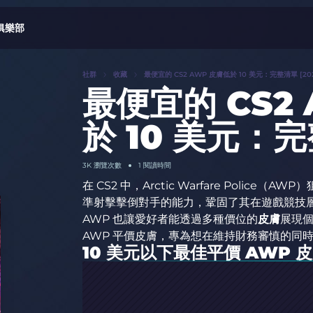
俱樂部
社群
收藏
最便宜的 CS2 AWP 皮膚低於 10 美元：完整清單 [202
最便宜的 CS2
於 10 美元：完
3K
瀏覽次數
1 閱讀時間
在 CS2 中，Arctic Warfare Poli
準射擊擊倒對手的能力，鞏固了其在遊戲競技
AWP 也讓愛好者能透過多種價位的
皮膚
展現個
AWP 平價皮膚，專為想在維持財務審慎的同
10 美元以下最佳平價 AWP 皮膚