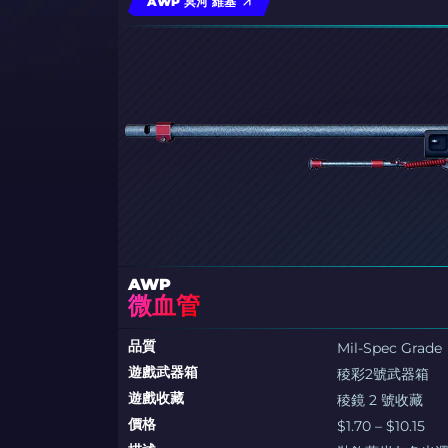
AWP 冥河 維基
AWP
微血管
品質
Mil-Spec Grade
遊戲武器箱
稜彩2號武器箱
遊戲收藏
稜鏡 2 號收藏
價格
$1.70 – $10.15