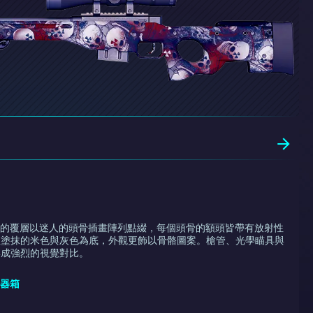
 冥河 的覆層以迷人的頭骨插畫陣列點綴，每個頭骨的額頭皆帶有放射性
星塗抹的米色與灰色為底，外觀更飾以骨骼圖案。槍管、光學瞄具與
形成強烈的視覺對比。
武器箱