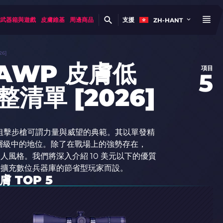
武器箱與遊戲
皮膚維基
周邊商品
支援
ZH-HANT
6]
 AWP 皮膚低
項目
5
整清單 [2026]
ce（AWP）狙擊步槍可謂力量與威望的典範。其以單發精
層級中的地位。除了在戰場上的強勢存在，
人風格。我們將深入介紹 10 美元以下的優質
時擴充數位兵器庫的節省型玩家而設。
 TOP 5