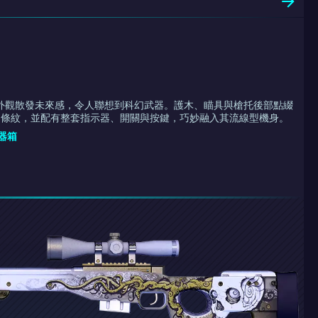
bos 外觀散發未來感，令人聯想到科幻武器。護木、瞄具與槍托後部點綴
間條紋，並配有整套指示器、開關與按鍵，巧妙融入其流線型機身。
武器箱