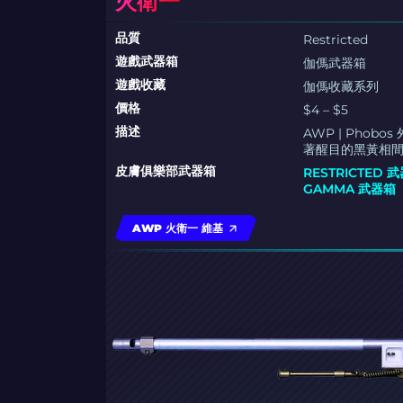
火衛一
品質
Restricted
遊戲武器箱
伽傌武器箱
遊戲收藏
伽傌收藏系列
價格
$4 – $5
描述
AWP | Pho
著醒目的黑黃相
皮膚俱樂部武器箱
RESTRICTED 
GAMMA 武器箱
AWP 火衛一 維基