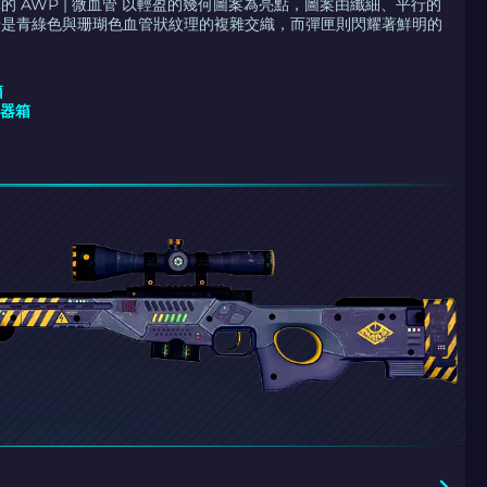
的 AWP | 微血管 以輕盈的幾何圖案為亮點，圖案由纖細、平行的
景是青綠色與珊瑚色血管狀紋理的複雜交織，而彈匣則閃耀著鮮明的
箱
武器箱