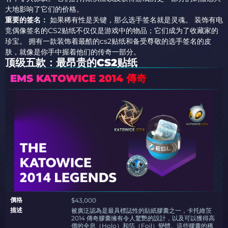
大地影响了它们的价格。
重要的签名：
如果稀有性是关键，那么选手签名就是灵魂。 装饰有电
竞偶像签名的CS2贴纸不仅仅是游戏中的物品；它们成为了收藏家的
珍宝。 拥有一款装饰着最酷的cs2贴纸和备受尊敬的选手签名的皮
肤，就像是你手中握着他们的传奇一部分。
顶级五款：最昂贵的CS2贴纸
EMS KATOWICE 2014 傳奇
價格
$43,000
描述
被廣泛認為是最具標誌性的貼紙膠囊之一，卡托維茨
2014 傳奇膠囊擁有令人驚艷的設計，以及可以獲得高
價的全息（Holo）和箔（Foil）變體。這些膠囊的稀