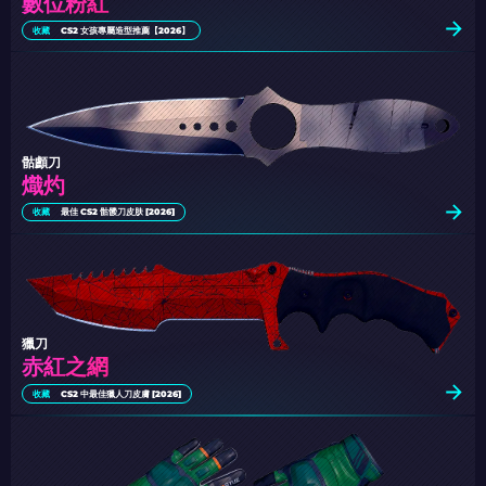
數位粉紅
收藏
CS2 女孩專屬造型推薦【2026】
骷顱刀
熾灼
收藏
最佳 CS2 骷髅刀皮肤 [2026]
獵刀
赤紅之網
收藏
CS2 中最佳獵人刀皮膚 [2026]