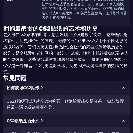
艺术魅力与选手签名结合在一起，创造出了令人难以
抗拒的视觉吸引力和个人意义的融合。 这些贴纸的价
格可以从100美元到1500美元甚至更高，尤其是带有著
名选手签名的贴纸。
拥抱最昂贵的CS2贴纸的艺术和历史
进入最佳cs2贴纸的世界，您会发现不仅仅是数字装饰。 这些贴纸是
稀有性、历史和个性的体现。 最酷的cs2贴纸不仅仅用于个性化您的
虚拟武器库；它们的历史性和纪念性会让您的武器成为游戏历史的一
部分，是全球爱好者社区的一部分。 从标志性的卡托维兹贴纸到迷人
的全息效果，这些贴纸讲述着超越屏幕的故事。 最昂贵的cs2贴纸不
仅仅是一件饰品；它们更是对艺术、历史和推动游戏世界的热情的投
资。
常見問題
如何获得CS2贴纸？
CS2贴纸可以通过游戏内购买、贴纸胶囊或交易获得。 贴纸胶囊
通常与活动或锦标赛有关。
CS2贴纸是否永久？