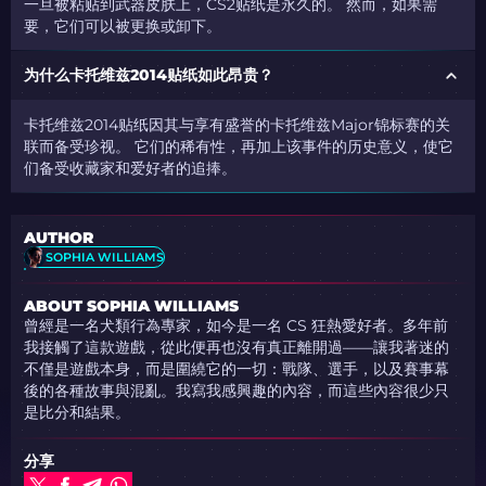
一旦被粘贴到武器皮肤上，CS2贴纸是永久的。 然而，如果需
要，它们可以被更换或卸下。
为什么卡托维兹2014贴纸如此昂贵？
卡托维兹2014贴纸因其与享有盛誉的卡托维兹Major锦标赛的关
联而备受珍视。 它们的稀有性，再加上该事件的历史意义，使它
们备受收藏家和爱好者的追捧。
AUTHOR
SOPHIA WILLIAMS
ABOUT SOPHIA WILLIAMS
曾經是一名犬類行為專家，如今是一名 CS 狂熱愛好者。多年前
我接觸了這款遊戲，從此便再也沒有真正離開過——讓我著迷的
不僅是遊戲本身，而是圍繞它的一切：戰隊、選手，以及賽事幕
後的各種故事與混亂。我寫我感興趣的內容，而這些內容很少只
是比分和結果。
分享