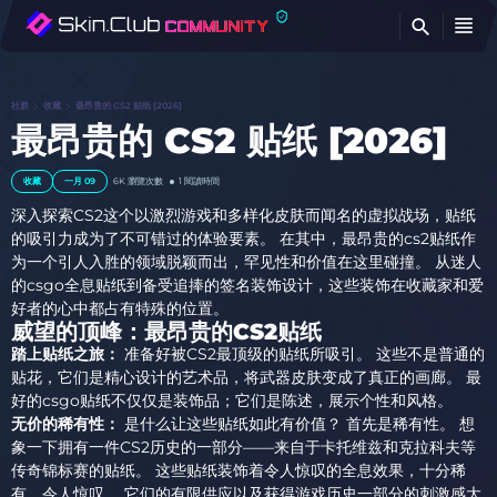
查
社群
收藏
最昂贵的 CS2 贴纸 [2026]
最昂贵的 CS2 贴纸 [2026]
收藏
一月 09
6K
瀏覽次數
1 閱讀時間
深入探索CS2这个以激烈游戏和多样化皮肤而闻名的虚拟战场，贴纸
的吸引力成为了不可错过的体验要素。 在其中，最昂贵的cs2贴纸作
为一个引人入胜的领域脱颖而出，罕见性和价值在这里碰撞。 从迷人
的csgo全息贴纸到备受追捧的签名装饰设计，这些装饰在收藏家和爱
好者的心中都占有特殊的位置。
威望的顶峰：最昂贵的CS2贴纸
踏上贴纸之旅：
准备好被CS2最顶级的贴纸所吸引。 这些不是普通的
贴花，它们是精心设计的艺术品，将武器皮肤变成了真正的画廊。 最
好的csgo贴纸不仅仅是装饰品；它们是陈述，展示个性和风格。
无价的稀有性：
是什么让这些贴纸如此有价值？ 首先是稀有性。 想
象一下拥有一件CS2历史的一部分——来自于卡托维兹和克拉科夫等
传奇锦标赛的贴纸。 这些贴纸装饰着令人惊叹的全息效果，十分稀
有，令人惊叹。 它们的有限供应以及获得游戏历史一部分的刺激感大