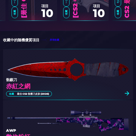
項目
項目
10
10
收藏
收藏
收藏
最
佳
C
S
2
M
P
9
皮
膚
：
編
輯
的
選
擇
[
2
0
2
C
S
2
中
最
好
的
双
贝
雷
帽
皮
肤
[
2
0
2
收藏中的隨機優質項目
所有收藏
骷顱刀
赤紅之網
收藏
最佳 CS2 骷髅刀皮肤 [2026]
AWP