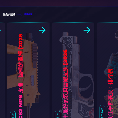
最新收藏
所有收藏
6
]
6
]
CS2 最佳手部裹皮：排行榜
七月 03 2025
一月 09
一月 09