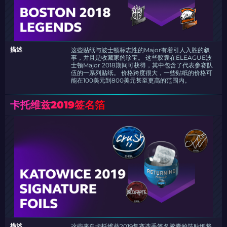
描述
这些贴纸与波士顿标志性的Major有着引人入胜的叙
事，并且是收藏家的珍宝。 这些胶囊在ELEAGUE波
士顿Major 2018期间可获得，其中包含了代表参赛队
伍的一系列贴纸。 价格跨度很大，一些贴纸的价格可
能在100美元到800美元甚至更高的范围内。
卡托维兹2019签名箔
描述
这些来自卡托维兹2019复赛选手签名胶囊的箔贴纸将