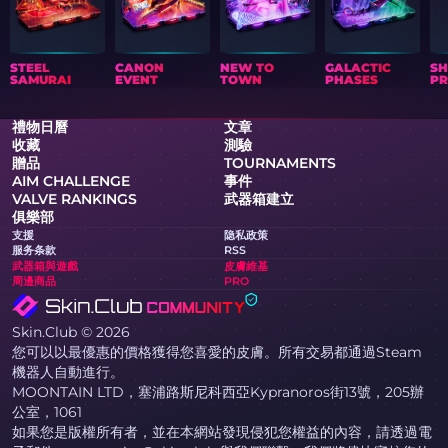
STEEL
CANON
NEW TO
GALACTIC
S
SAMURAI
EVENT
TOWN
PHASES
PR
禮物日曆
文章
收藏
測驗
贈品
TOURNAMENTS
AIM CHALLENGE
事件
VALVE RANKINGS
武器箱建立
俱樂部
支援
隐私政策
服务条款
RSS
武器箱與遊戲
皮膚維基
周邊商品
PRO
Skin.Club © 2026
您可以以最優惠的價格獲得您喜愛的皮膚。所有交易都通過Steam
機器人自動進行。
MOONTAIN LTD，塞浦路斯尼科西亞Kypranoros街13號，205辦
公室，1061
如果您是版權所有者，並在本網站發現侵犯您權益的內容，請透過電