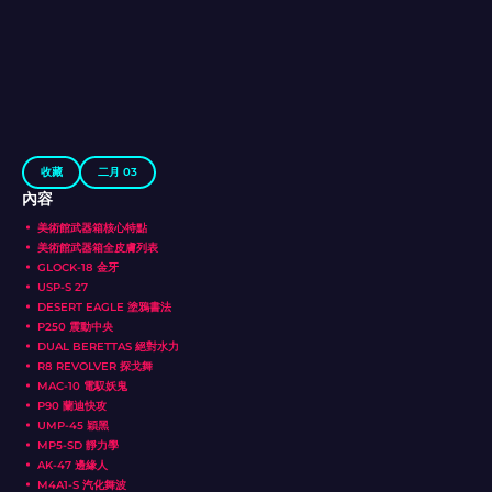
收藏
二月 03
內容
美術館武器箱核心特點
美術館武器箱全皮膚列表
GLOCK-18 金牙
USP-S 27
DESERT EAGLE 塗鴉書法
P250 震動中央
DUAL BERETTAS 絕對水力
R8 REVOLVER 探戈舞
MAC-10 電馭妖鬼
P90 蘭迪快攻
UMP-45 穎黑
MP5-SD 靜力學
AK-47 邊緣人
M4A1-S 汽化舞波