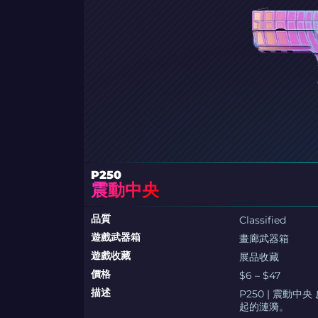
P250
震動中央
品質
Classified
遊戲武器箱
畫廊武器箱
遊戲收藏
展品收藏
價格
$6 – $47
描述
P250 | 震
起的漣漪。