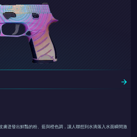
動中央 皮膚迸發出鮮豔的粉、藍與橙色調，讓人聯想到水滴落入水面瞬間激