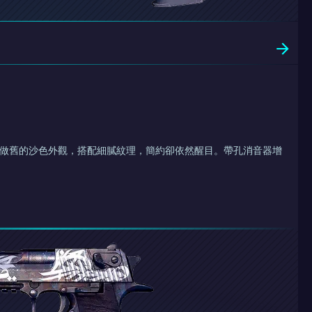
 呈現出做舊的沙色外觀，搭配細膩紋理，簡約卻依然醒目。帶孔消音器增