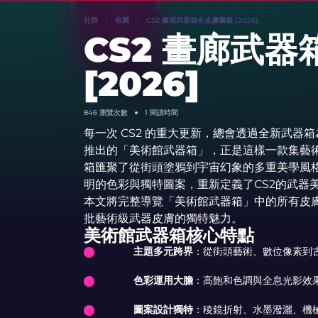
社群
收藏
CS2 畫廊武器箱全皮膚圖鑑 [2026]
CS2 畫廊武
[2026]
846 瀏覽次數
1 閱讀時間
每一次 CS2 的重大更新，總會透過全新武
推出的「美術館武器箱」，正是這樣一款集藝
箱匯聚了從街頭塗鴉到宇宙幻象的多重美學風
明的色彩與獨特圖案，重新定義了CS2的武器
本文將完整導覽「美術館武器箱」中的所有皮
批藝術級武器皮膚的獨特魅力。
美術館武器箱核心特點
主題多元跨界
：從街頭藝術、數位像素到
色彩運用大膽
：高飽和色調與全息光影效
圖案設計獨特
：稜鏡折射、水墨潑灑、機