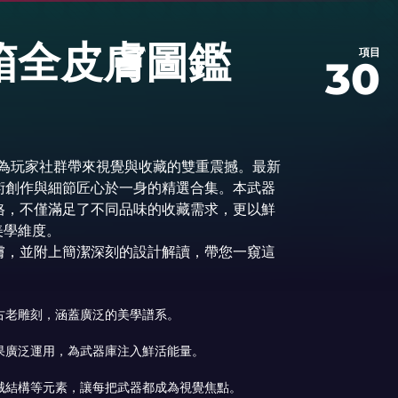
器箱全皮膚圖鑑
項目
30
器箱為玩家社群帶來視覺與收藏的雙重震撼。最新
術創作與細節匠心於一身的精選合集。本武器
格，不僅滿足了不同品味的收藏需求，更以鮮
美學維度。
膚，並附上簡潔深刻的設計解讀，帶您一窺這
古老雕刻，涵蓋廣泛的美學譜系。
果廣泛運用，為武器庫注入鮮活能量。
械結構等元素，讓每把武器都成為視覺焦點。