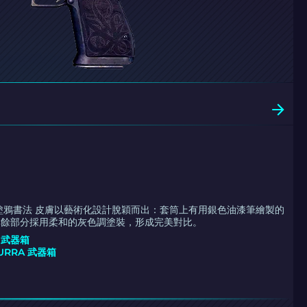
gle | 塗鴉書法 皮膚以藝術化設計脫穎而出：套筒上有用銀色油漆筆繪製的
其餘部分採用柔和的灰色調塗裝，形成完美對比。
E 武器箱
ZURRA 武器箱