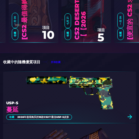
S
6
】
一月 09
一月 09
七月 21
項目
項目
10
5
收藏
收藏
收藏
C
S
2
最
值
得
购
买
的
棕
色
皮
肤
[
2
0
2
便
宜
的
C
S
2
求
生
刀
皮
膚
您
應
該
買
[
2
0
2
收藏中的隨機優質項目
所有收藏
USP-S
蔓延
收藏
2026年值得购买的15款CS2中最佳USP-S皮肤