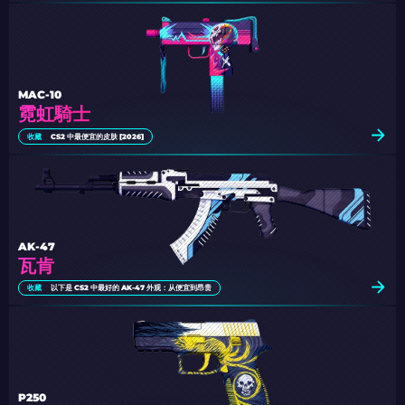
MAC-10
霓虹騎士
收藏
CS2 中最便宜的皮肤 [2026]
AK-47
瓦肯
收藏
以下是 CS2 中最好的 AK-47 外观：从便宜到昂贵
P250