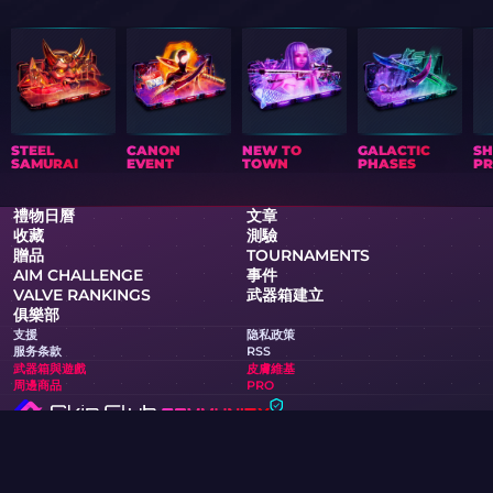
STEEL
CANON
NEW TO
GALACTIC
S
SAMURAI
EVENT
TOWN
PHASES
PR
禮物日曆
文章
收藏
測驗
贈品
TOURNAMENTS
AIM CHALLENGE
事件
VALVE RANKINGS
武器箱建立
俱樂部
支援
隐私政策
服务条款
RSS
武器箱與遊戲
皮膚維基
周邊商品
PRO
Skin.Club © 2026
您可以以最優惠的價格獲得您喜愛的皮膚。所有交易都通過Steam
機器人自動進行。