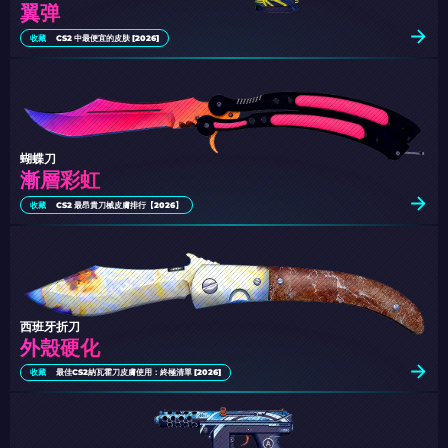
翼弹
收藏
CS2 中最便宜的皮肤 [2026]
蝴蝶刀
漸層彩虹
收藏
CS2 最昂貴刀械皮膚排行【2026】
西班牙折刀
外殼硬化
收藏
最佳CS2納瓦霍刀皮膚使用：終極清單 [2026]