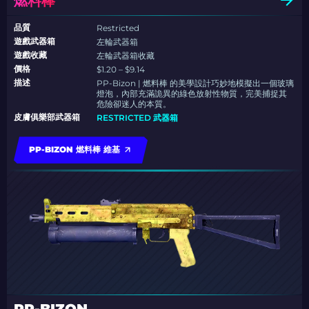
燃料棒
品質
Restricted
遊戲武器箱
左輪武器箱
遊戲收藏
左輪武器箱收藏
價格
$1.20 – $9.14
描述
PP-Bizon | 燃料棒 的美學設計巧妙地模擬出一個玻璃
燈泡，內部充滿詭異的綠色放射性物質，完美捕捉其
危險卻迷人的本質。
皮膚俱樂部武器箱
RESTRICTED 武器箱
PP-BIZON 燃料棒 維基