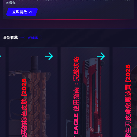
的機會。
立即開啟
最新收藏
所有收藏
C
S
2
D
E
E
R
T
E
A
G
L
E
使
用
指
南
：
完
整
攻
略
【
2
0
2
6
]
6
]