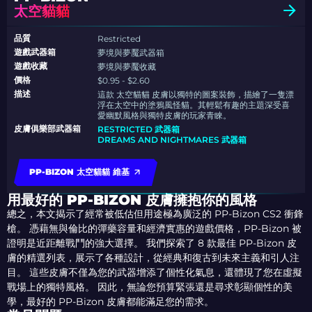
太空貓貓
品質
Restricted
遊戲武器箱
夢境與夢魘武器箱
遊戲收藏
夢境與夢魘收藏
價格
$0.95 - $2.60
描述
這款 太空貓貓 皮膚以獨特的圖案裝飾，描繪了一隻漂
浮在太空中的塗鴉風怪貓。其輕鬆有趣的主題深受喜
愛幽默風格與獨特皮膚的玩家青睞。
皮膚俱樂部武器箱
RESTRICTED 武器箱
DREAMS AND NIGHTMARES 武器箱
PP-BIZON 太空貓貓 維基
用最好的 PP-BIZON 皮膚擁抱你的風格
總之，本文揭示了經常被低估但用途極為廣泛的 PP-Bizon CS2 衝鋒
槍。 憑藉無與倫比的彈藥容量和經濟實惠的遊戲價格，PP-Bizon 被
證明是近距離戰鬥的強大選擇。 我們探索了 8 款最佳 PP-Bizon 皮
膚的精選列表，展示了各種設計，從經典和復古到未來主義和引人注
目。 這些皮膚不僅為您的武器增添了個性化氣息，還體現了您在虛擬
戰場上的獨特風格。 因此，無論您預算緊張還是尋求彰顯個性的美
學，最好的 PP-Bizon 皮膚都能滿足您的需求。