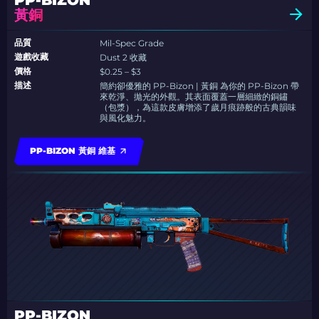
PP-BIZON
黃銅
品質
Mil-Spec Grade
遊戲收藏
Dust 2 收藏
價格
$0.25 – $3
描述
簡約卻優雅的 PP-Bizon | 黃銅 為你的 PP-Bizon 帶
來乾淨、拋光的外觀。其表面覆蓋一層細緻的銅鏽
（包漿），為這款皮膚增添了歲月痕跡般的古典韻味
與風化魅力。
PP-BIZON 黃銅 維基
PP-BIZON