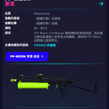
禁運
品質
Restricted
遊戲武器箱
《裂網行動》武器箱
遊戲收藏
《裂網行動》收藏
價格
$2 – $13.5
描述
PP-Bizon | Embargo 擁有獨特的青綠色調，並在槍
口附近點綴迷人的米色火焰圖樣，讓你的 PP-Bizon
在戰場上脫穎而出。
皮膚俱樂部武器箱
FRANZJ 武器箱
PP-BIZON 禁運 維基