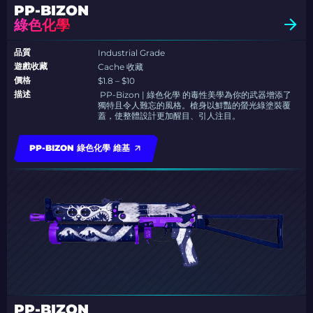
PP-BIZON
綠色化學
品質
Industrial Grade
遊戲收藏
Cache 收藏
價格
$1.8 – $10
描述
​ PP-Bizon | 綠色化學 的毒性美學為你的武器增添了
獨特且令人難忘的風格。槍身以鮮豔的螢光綠塗裝覆
蓋，使整體設計更加醒目、引人注目。
PP-BIZON 綠色化學 維基
PP-BIZON