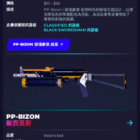
價格
$10 – $36
描述
PP-Bizon | 賭場豪傑 採用時尚的賭場主題設計，以撲
克牌花色與華麗配色為亮點，為這款奢華皮膚增添了
奢靡與刺激的氛圍。
皮膚俱樂部武器箱
CLASSIFIED 武器箱
BLACK SWORDSMAN 武器箱
PP-BIZON 賭場豪傑 維基
PP-BIZON
歐西里斯
品質
Restricted