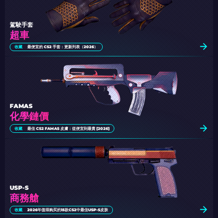
駕駛手套
超車
收藏
最便宜的 CS2 手套：更新列表（2026）
FAMAS
化學鏈價
收藏
最佳 CS2 FAMAS 皮膚：從便宜到最貴 [2026]
USP-S
商務艙
收藏
2026年值得购买的15款CS2中最佳USP-S皮肤