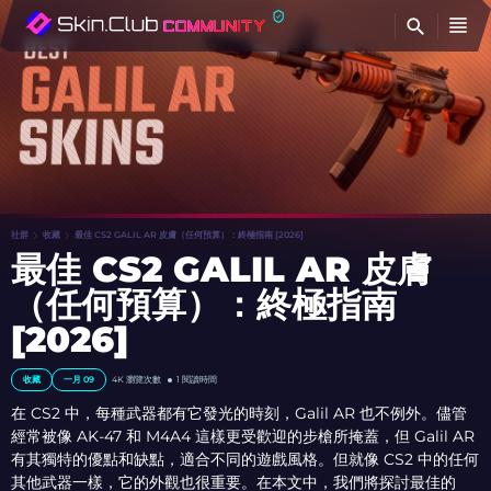
查
社群
收藏
最佳 CS2 GALIL AR 皮膚（任何預算）：終極指南 [2026]
最佳 CS2 GALIL AR 皮膚
（任何預算）：終極指南
[2026]
收藏
一月 09
4K
瀏覽次數
1 閱讀時間
在 CS2 中，每種武器都有它發光的時刻，Galil AR 也不例外。儘管
經常被像 AK-47 和 M4A4 這樣更受歡迎的步槍所掩蓋，但 Galil AR
有其獨特的優點和缺點，適合不同的遊戲風格。但就像 CS2 中的任何
其他武器一樣，它的外觀也很重要。在本文中，我們將探討最佳的