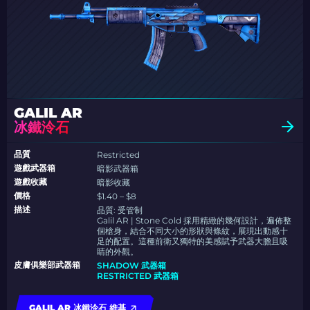
GALIL AR
冰鐵泠石
品質
Restricted
遊戲武器箱
暗影武器箱
遊戲收藏
暗影收藏
價格
$1.40 – $8
描述
品質:
受管制
Galil AR | Stone Cold 採用精緻的幾何設計，遍佈整
個槍身，結合不同大小的形狀與條紋，展現出動感十
足的配置。這種前衛又獨特的美感賦予武器大膽且吸
睛的外觀。
皮膚俱樂部武器箱
SHADOW 武器箱
RESTRICTED 武器箱
GALIL AR 冰鐵泠石 維基