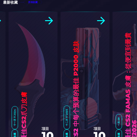
最新收藏
所有收藏
最
佳
C
S
2
F
A
M
A
S
皮
膚
：
從
便
宜
到
最
貴
[
2
0
2
CS2 中每个预算的最佳 P2000 皮肤
最佳CS2爪刀皮膚
十二月 17 2025
十一月 11 2024
一月 09
項目
項目
10
10
收藏
收藏
收藏