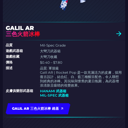
GALIL AR
三色火箭冰棒
品質
Mil-Spec Grade
遊戲武器箱
大彎刀武器箱
遊戲收藏
大彎刀收藏
價格
$0.40 – $7.80
描述
品質:
軍規級
Galil AR | Rocket Pop 是一款充滿活力的皮膚，採用
復古設計，結合紅、白、藍三種醒目配色，令人聯想
到經典的冰棒。其玩味與懷舊的夏日氛圍，為武器增
添清新且吸睛的視覺效果。
皮膚俱樂部武器箱
HANAMI 武器箱
MIL-SPEC 武器箱
GALIL AR 三色火箭冰棒 維基