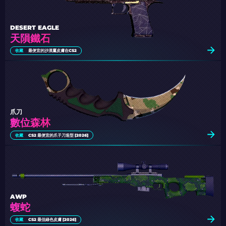
DESERT EAGLE
天隕鐵石
收藏
最便宜的沙漠鷹皮膚在CS2
爪刀
數位森林
收藏
CS2 最便宜的爪子刀造型 [2026]
AWP
蝮蛇
收藏
CS2 最佳綠色皮膚 [2026]