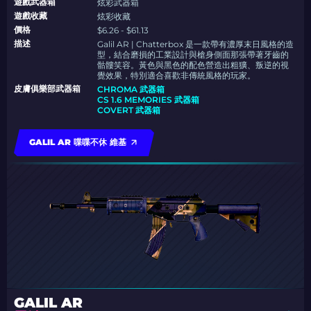
遊戲武器箱
炫彩武器箱
遊戲收藏
炫彩收藏
價格
$6.26 - $61.13
描述
Galil AR | Chatterbox 是一款帶有濃厚末日風格的造
型，結合磨損的工業設計與槍身側面那張帶著牙齒的
骷髏笑容。黃色與黑色的配色營造出粗獷、叛逆的視
覺效果，特別適合喜歡非傳統風格的玩家。
皮膚俱樂部武器箱
CHROMA 武器箱
CS 1.6 MEMORIES 武器箱
COVERT 武器箱
GALIL AR 喋喋不休 維基
GALIL AR