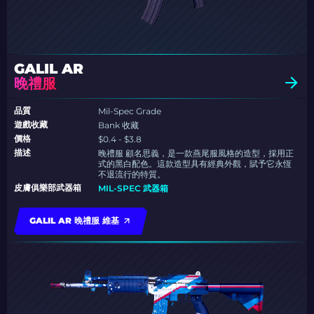
GALIL AR
晚禮服
品質
Mil-Spec Grade
遊戲收藏
Bank 收藏
價格
$0.4 - $3.8
描述
晚禮服 顧名思義，是一款燕尾服風格的造型，採用正
式的黑白配色。這款造型具有經典外觀，賦予它永恆
不退流行的特質。
皮膚俱樂部武器箱
MIL-SPEC 武器箱
GALIL AR 晚禮服 維基