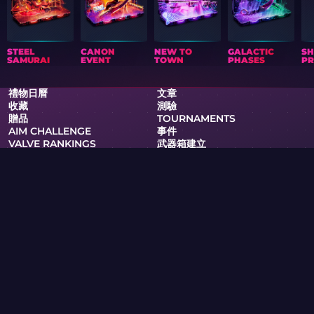
STEEL
CANON
NEW TO
GALACTIC
S
SAMURAI
EVENT
TOWN
PHASES
PR
禮物日曆
文章
收藏
測驗
贈品
TOURNAMENTS
AIM CHALLENGE
事件
VALVE RANKINGS
武器箱建立
俱樂部
支援
隐私政策
服务条款
RSS
武器箱與遊戲
皮膚維基
周邊商品
PRO
Skin.Club © 2026
您可以以最優惠的價格獲得您喜愛的皮膚。所有交易都通過Steam
機器人自動進行。
MOONTAIN LTD，塞浦路斯尼科西亞Kypranoros街13號，205辦
公室，1061
如果您是版權所有者，並在本網站發現侵犯您權益的內容，請透過電