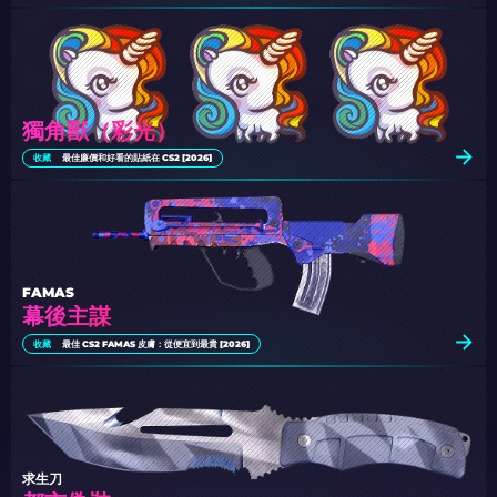
獨角獸（彩光）
收藏
最佳廉價和好看的貼紙在 CS2 [2026]
FAMAS
幕後主謀
收藏
最佳 CS2 FAMAS 皮膚：從便宜到最貴 [2026]
求生刀