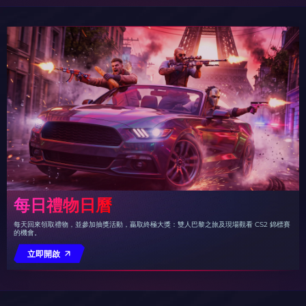
每日禮物日曆
每天回來領取禮物，並參加抽獎活動，贏取終極大獎：雙人巴黎之旅及現場觀看 CS2 錦標賽
的機會。
立即開啟