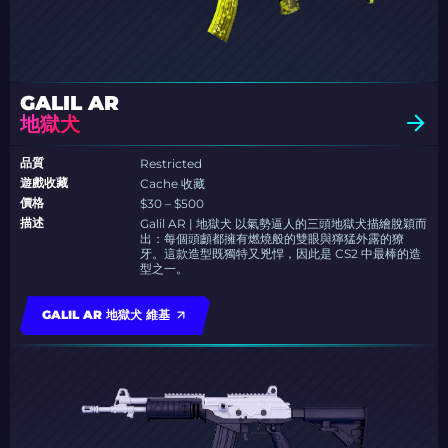
GALIL AR
地獄犬
品質
Restricted
遊戲收藏
Cache 收藏
價格
$30 – $500
描述
Galil AR | 地獄犬 以氣勢逼人的三頭地獄犬描繪脫穎而
出：每個頭顱都擁有燃燒般的雙眼與獰猛外露的獠
牙。這款造型既獨特又兇悍，因此是 CS2 中最棒的造
型之一。
GALIL AR 地獄犬 維基