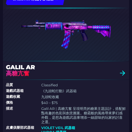
GALIL AR
高糖亢奮
品質
Classified
遊戲武器箱
《九頭蛇行動》武器箱
遊戲收藏
九頭蛇收藏
價格
$40 – $75
描述
Galil AR | 高糖亢奮 呈現明亮的糖果主題設計，搭配鮮
豔有趣的色彩與創意圖案。糖霜般的風格帶來夢幻感
外觀，是想為遊戲武器庫增添一絲甜味的玩家的討喜
之選。
皮膚俱樂部武器箱
VIOLET VEIL 武器箱