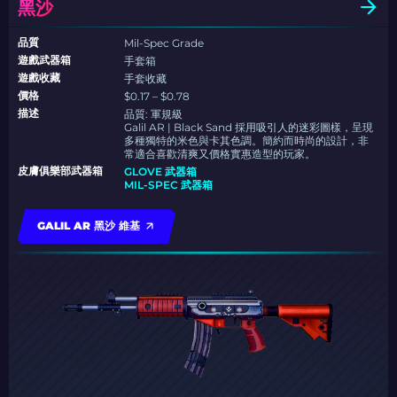
黑沙
品質
Mil-Spec Grade
遊戲武器箱
手套箱
遊戲收藏
手套收藏
價格
$0.17 – $0.78
描述
品質:
軍規級
Galil AR | Black Sand 採用吸引人的迷彩圖樣，呈現
多種獨特的米色與卡其色調。簡約而時尚的設計，非
常適合喜歡清爽又價格實惠造型的玩家。
皮膚俱樂部武器箱
GLOVE 武器箱
MIL-SPEC 武器箱
GALIL AR 黑沙 維基