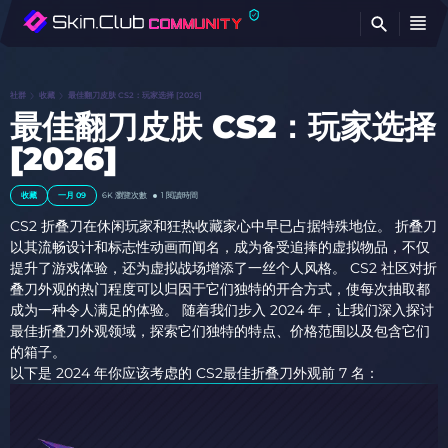
查
社群
收藏
最佳翻刀皮肤 CS2：玩家选择 [2026]
最佳翻刀皮肤 CS2：玩家选择
[2026]
收藏
一月 09
6K
瀏覽次數
1 閱讀時間
CS2 折叠刀在休闲玩家和狂热收藏家心中早已占据特殊地位。 折叠刀
以其流畅设计和标志性动画而闻名，成为备受追捧的虚拟物品，不仅
提升了游戏体验，还为虚拟战场增添了一丝个人风格。 CS2 社区对折
叠刀外观的热门程度可以归因于它们独特的开合方式，使每次抽取都
成为一种令人满足的体验。 随着我们步入 2024 年，让我们深入探讨
最佳折叠刀外观领域，探索它们独特的特点、价格范围以及包含它们
的箱子。
以下是 2024 年你应该考虑的 CS2最佳折叠刀外观前 7 名：