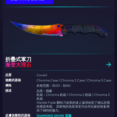
折疊式軍刀
渐变大理石
品質
Covert
遊戲武器箱
Chroma Case / Chroma 2 Case / Chroma 3 Case
價格
价格范围：$530 – $560
描述
品质：隐蔽
机箱：Chroma 机箱 / Chroma 2 机箱 / Chroma 3
机箱
Marble Fade 翻转刀皮肤的迷人漩涡创造了难以忽视
的视觉奇观。 其鲜艳的色彩渐变为任何玩家的装备增
添了独特的魅力。
皮膚俱樂部武器箱
DIAMOND SKINS 宝箱