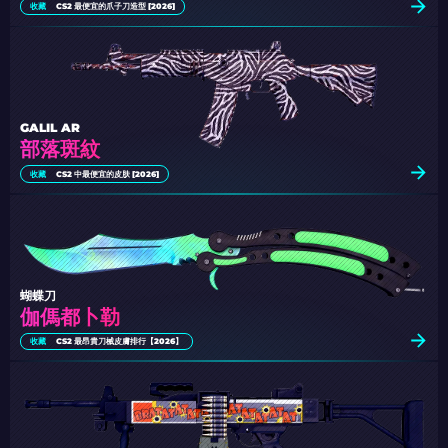
收藏
CS2 最便宜的爪子刀造型 [2026]
GALIL AR
部落斑紋
收藏
CS2 中最便宜的皮肤 [2026]
蝴蝶刀
伽傌都卜勒
收藏
CS2 最昂貴刀械皮膚排行【2026】