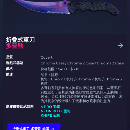
折疊式軍刀
多普勒
品質
Covert
遊戲武器箱
Chroma Case / Chroma 2 Case / Chroma 3 Case
價格
价格范围：$400 – $600
描述
品质：隐蔽
机箱：Chroma 机箱 / Chroma 2 机箱 / Chroma 3
机箱
多普勒系列拥有令人惊叹的变幻色彩图案，从蓝宝石
到红宝石，使其成为那些欣赏优雅气息的人士的热门
选择。 CS2 翻转刀多普勒皮肤通常被认为是杰作，因
为其复杂的设计吸引了玩家和收藏家的注意力。
皮膚俱樂部武器箱
4 PRO 宝箱
NEON BLITZ 宝箱
KNIFE 宝箱
折疊式軍刀 多普勒 維基