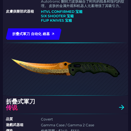
Autotronic 翻转刀皮肤融合了时尚的线条和现代的纹
理。 皮肤的金属外观和机器人元素增强了其吸引力。
皮膚俱樂部武器箱
HTVL CONFIRMED 宝箱
SIX SHOOTER 宝箱
FLIP KNIVES 宝箱
折疊式軍刀 自动化 維基
折疊式軍刀
传说
品質
Covert
遊戲武器箱
Gamma Case / Gamma 2 Case
價格
价格范围：$240 – $550