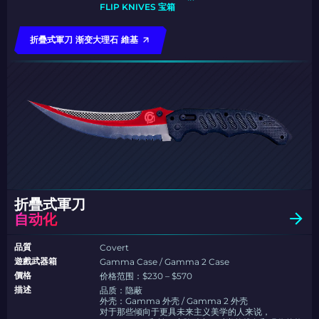
FLIP KNIVES 宝箱
折疊式軍刀 渐变大理石 維基
折疊式軍刀
自动化
品質
Covert
遊戲武器箱
Gamma Case / Gamma 2 Case
價格
价格范围：$230 – $570
描述
品质：隐蔽
外壳：Gamma 外壳 / Gamma 2 外壳
对于那些倾向于更具未来主义美学的人来说，