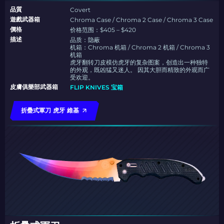
品質
Covert
遊戲武器箱
Chroma Case / Chroma 2 Case / Chroma 3 Case
價格
价格范围：$405 – $420
描述
品质：隐蔽
机箱：Chroma 机箱 / Chroma 2 机箱 / Chroma 3
机箱
虎牙翻转刀皮模仿虎牙的复杂图案，创造出一种独特
的外观，既凶猛又迷人。 因其大胆而精致的外观而广
受欢迎。
皮膚俱樂部武器箱
FLIP KNIVES 宝箱
折疊式軍刀 虎牙 維基