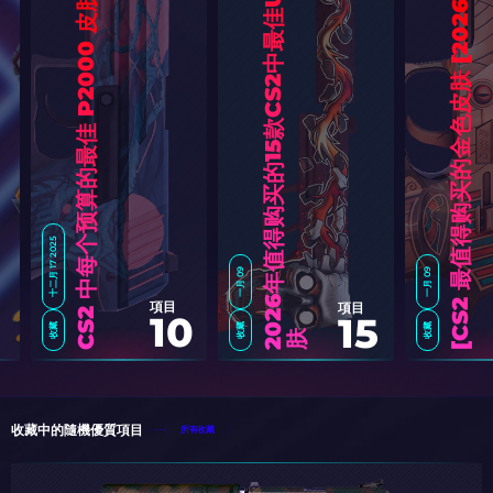
皮
CS2 中每个预算的最佳 P2000 皮肤
6
]
十二月 17 2025
一月 09
一月 09
2
0
2
6
年
值
得
购
买
的
1
5
款
C
S
2
中
最
佳
U
S
P
-
S
項目
項目
10
15
收藏
收藏
收藏
肤
C
S
2
最
值
得
购
买
的
金
色
皮
肤
[
2
0
2
收藏中的隨機優質項目
所有收藏