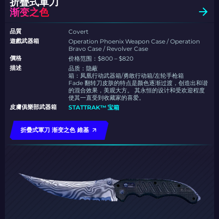
折疊式軍刀
渐变之色
品質
Covert
遊戲武器箱
Operation Phoenix Weapon Case / Operation
Bravo Case / Revolver Case
價格
价格范围：$800 – $820
描述
品质：隐蔽
箱：凤凰行动武器箱/勇敢行动箱/左轮手枪箱
Fade 翻转刀皮肤的特点是颜色逐渐过渡，创造出和谐
的混合效果，美观大方。 其永恒的设计和受欢迎程度
使其一直受到收藏家的喜爱。
皮膚俱樂部武器箱
STATTRAK™ 宝箱
折疊式軍刀 渐变之色 維基