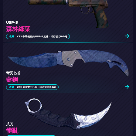
USP-S
森林綠葉
收藏
CS2 中最便宜的 USP-S 皮膚：排行榜 [2026]
彎刃匕首
藍鋼
收藏
CS2 最佳彎刃匕首：排名前 [2026]
爪刀
髒亂