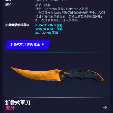
描述
品质：隐蔽
外壳：Gamma 外壳 / Gamma 2 外壳
让自己沉浸在 Lore 翻转刀皮肤的神秘世界中。 受到
传说和古代故事的启发，皮肤上有复杂的雕刻和插
图，在其表面编织出迷人的故事。
皮膚俱樂部武器箱
PIRATE KING 宝箱
WINNER SET 宝箱
JORDANR 宝箱
折疊式軍刀 传说 維基
折疊式軍刀
虎牙