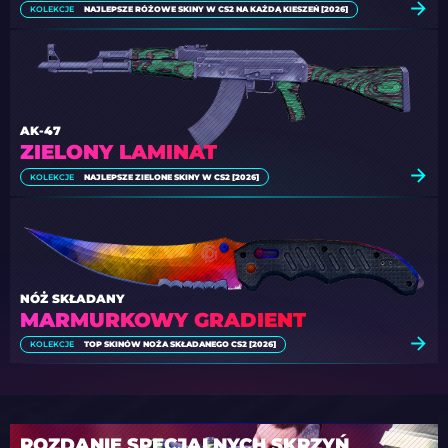
KOLEKCJE
NAJLEPSZE RÓŻOWE SKINY W CS2 NA KAŻDĄ KIESZEŃ [2026]
AK-47
ZIELONY LAMINAT
KOLEKCJE
NAJLEPSZE ZIELONE SKINY W CS2 [2026]
NÓŻ SKŁADANY
MARMURKOWY GRADIENT
KOLEKCJE
TOP SKINÓW NOŻA SKŁADANEGO CS2 [2026]
ROZDANIE SPECJALNYCH SKRZYŃ