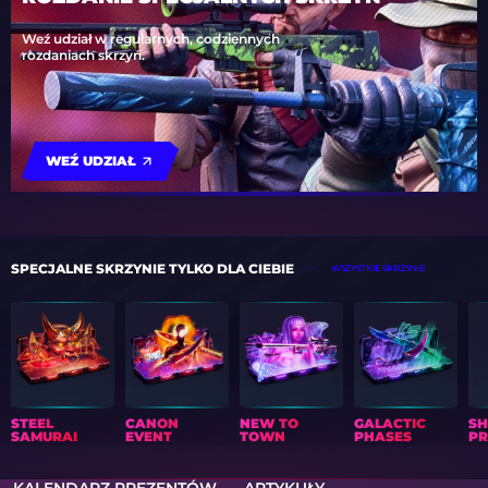
Weź udział w regularnych, codziennych
rozdaniach skrzyń.
WEŹ UDZIAŁ
SPECJALNE SKRZYNIE TYLKO DLA CIEBIE
WSZYSTKIE SKRZYNIE
STEEL
CANON
NEW TO
GALACTIC
S
SAMURAI
EVENT
TOWN
PHASES
PR