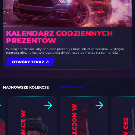
KALENDARZ CODZIENNYCH
PREZENTÓW
Wracaj codziennie, aby odbierać prezenty i brać udział w rozdaniu, w którym
nagrodą główną jest wycieczka dla dwóch osób do Paryża na turniej CS2.
OTWÓRZ TERAZ
NAJNOWSZE KOLEKCJE
WSZYSTKIE KOLEKCJE