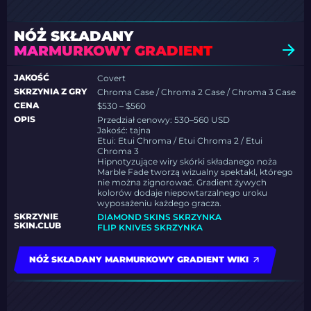
NÓŻ SKŁADANY
MARMURKOWY GRADIENT
JAKOŚĆ
Covert
SKRZYNIA Z GRY
Chroma Case / Chroma 2 Case / Chroma 3 Case
CENA
$530 – $560
OPIS
Przedział cenowy: 530–560 USD
Jakość: tajna
Etui: Etui Chroma / Etui Chroma 2 / Etui
Chroma 3
Hipnotyzujące wiry skórki składanego noża
Marble Fade tworzą wizualny spektakl, którego
nie można zignorować. Gradient żywych
kolorów dodaje niepowtarzalnego uroku
wyposażeniu każdego gracza.
SKRZYNIE
DIAMOND SKINS SKRZYNKA
SKIN.CLUB
FLIP KNIVES SKRZYNKA
NÓŻ SKŁADANY MARMURKOWY GRADIENT WIKI