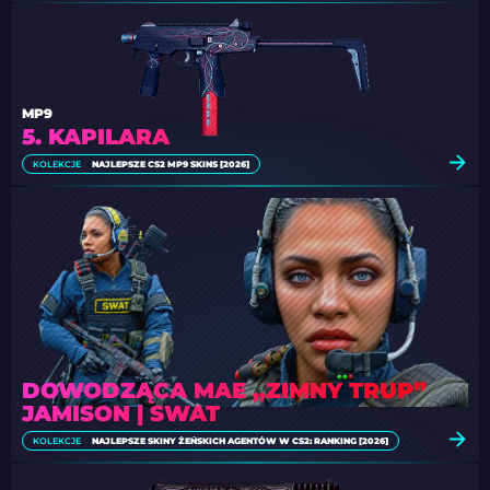
MP9
5. KAPILARA
KOLEKCJE
NAJLEPSZE CS2 MP9 SKINS [2026]
DOWODZĄCA MAE „ZIMNY TRUP”
JAMISON | SWAT
KOLEKCJE
NAJLEPSZE SKINY ŻEŃSKICH AGENTÓW W CS2: RANKING [2026]