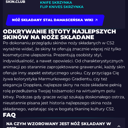
SKIN.CLUB
KNIFE SKRZYNKA
FLIP KNIVES SKRZYNKA
NÓŻ SKŁADANY STAL DAMASCEŃSKA WIKI
ODKRYWANIE ISTOTY NAJLEPSZYCH
SKINÓW NA NOŻE SKŁADANE
Po dokonaniu przeglądu skinów noży składanych w CS2
wyraźnie widać, że skiny te oferują znacznie więcej niż tylko
kosmetyczne ulepszenia. Prezentują osobisty styl,
indywidualność, a nawet opowieści. Od charakterystycznych
animacji po starannie zaprojektowane grawerunki, każdy skin
oferuje inny aspekt estetycznego uroku. Czy przyciąga Cię
żywa kolorystyka Marmurkowego Gradientu, czy też
elegancja Dopplera, najlepsze skiny na noże składane pełnią
rolę przedłużenia Twojej tożsamości na wirtualnym polu
bitwy. Podczas gdy gracze wciąż szukają doskonałego ostrza,
nieustannie pisana jest historia najlepszego skina noża
składanego, wplatając się w bogatą tkaninę kultury CS2.
FAQ
NA CZYM WZOROWANY JEST NÓŻ SKŁADANY W