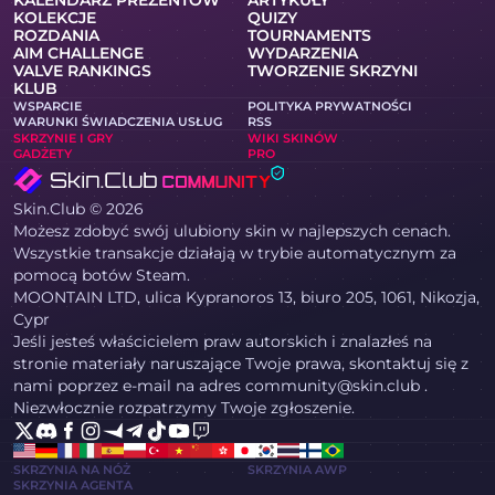
KALENDARZ PREZENTÓW
ARTYKUŁY
KOLEKCJE
QUIZY
ROZDANIA
TOURNAMENTS
AIM CHALLENGE
WYDARZENIA
VALVE RANKINGS
TWORZENIE SKRZYNI
KLUB
WSPARCIE
POLITYKA PRYWATNOŚCI
WARUNKI ŚWIADCZENIA USŁUG
RSS
SKRZYNIE I GRY
WIKI SKINÓW
GADŻETY
PRO
Skin.Club © 2026
Możesz zdobyć swój ulubiony skin w najlepszych cenach.
Wszystkie transakcje działają w trybie automatycznym za
pomocą botów Steam.
MOONTAIN LTD, ulica Kypranoros 13, biuro 205, 1061, Nikozja,
Cypr
Jeśli jesteś właścicielem praw autorskich i znalazłeś na
stronie materiały naruszające Twoje prawa, skontaktuj się z
nami poprzez e-mail na adres community@skin.club .
Niezwłocznie rozpatrzymy Twoje zgłoszenie.
SKRZYNIA NA NÓŻ
SKRZYNIA AWP
SKRZYNIA AGENTA