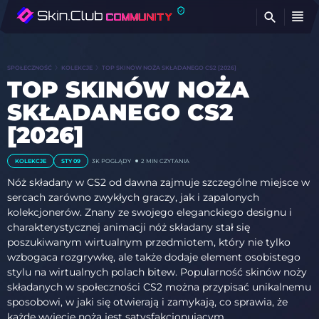
Z
SPOŁECZNOŚĆ
KOLEKCJE
TOP SKINÓW NOŻA SKŁADANEGO CS2 [2026]
TOP SKINÓW NOŻA
SKŁADANEGO CS2
[2026]
KOLEKCJE
STY 09
3K
POGLĄDY
2 MIN CZYTANIA
Nóż składany w CS2 od dawna zajmuje szczególne miejsce w
sercach zarówno zwykłych graczy, jak i zapalonych
kolekcjonerów. Znany ze swojego eleganckiego designu i
charakterystycznej animacji nóż składany stał się
poszukiwanym wirtualnym przedmiotem, który nie tylko
wzbogaca rozgrywkę, ale także dodaje element osobistego
stylu na wirtualnych polach bitew. Popularność skinów noży
składanych w społeczności CS2 można przypisać unikalnemu
sposobowi, w jaki się otwierają i zamykają, co sprawia, że
każde wyjęcie noża jest satysfakcjonującym