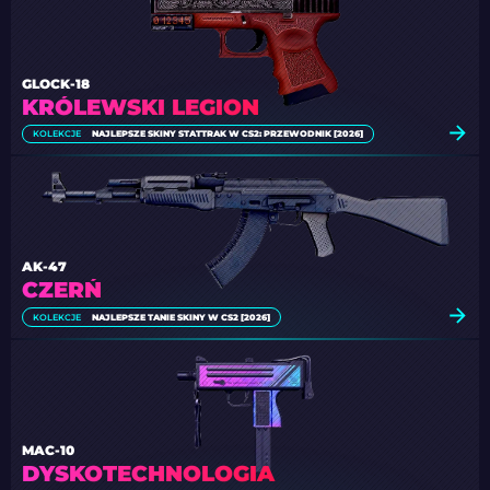
GLOCK-18
KRÓLEWSKI LEGION
KOLEKCJE
NAJLEPSZE SKINY STATTRAK W CS2: PRZEWODNIK [2026]
AK-47
CZERŃ
KOLEKCJE
NAJLEPSZE TANIE SKINY W CS2 [2026]
MAC-10
DYSKOTECHNOLOGIA