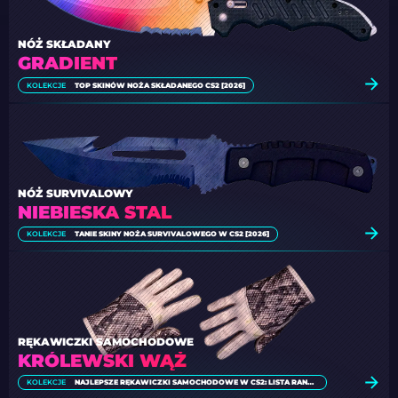
NÓŻ SKŁADANY
GRADIENT
KOLEKCJE
TOP SKINÓW NOŻA SKŁADANEGO CS2 [2026]
NÓŻ SURVIVALOWY
NIEBIESKA STAL
KOLEKCJE
TANIE SKINY NOŻA SURVIVALOWEGO W CS2 [2026]
RĘKAWICZKI SAMOCHODOWE
KRÓLEWSKI WĄŻ
KOLEKCJE
NAJLEPSZE RĘKAWICZKI SAMOCHODOWE W CS2: LISTA RANKINGOWA