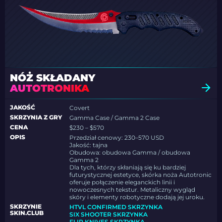
NÓŻ SKŁADANY
AUTOTRONIKA
JAKOŚĆ
Covert
SKRZYNIA Z GRY
Gamma Case / Gamma 2 Case
CENA
$230 – $570
OPIS
Przedział cenowy: 230–570 USD
Jakość: tajna
Obudowa: obudowa Gamma / obudowa
Gamma 2
Dla tych, którzy skłaniają się ku bardziej
futurystycznej estetyce, skórka noża Autotronic
oferuje połączenie eleganckich linii i
nowoczesnych tekstur. Metaliczny wygląd
skóry i elementy robotyczne dodają jej uroku.
SKRZYNIE
HTVL CONFIRMED SKRZYNKA
SKIN.CLUB
SIX SHOOTER SKRZYNKA
FLIP KNIVES SKRZYNKA