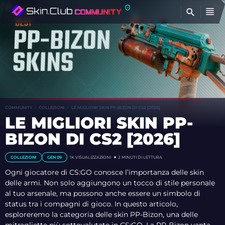
T
COMMUNITY
COLLEZIONI
LE MIGLIORI SKIN PP-BIZON DI CS2 [2026]
LE MIGLIORI SKIN PP-
BIZON DI CS2 [2026]
COLLEZIONI
GEN 09
1K VISUALIZZAZIONI
2 MINUTI DI LETTURA
Ogni giocatore di CS:GO conosce l’importanza delle skin
delle armi. Non solo aggiungono un tocco di stile personale
al tuo arsenale, ma possono anche essere un simbolo di
status tra i compagni di gioco. In questo articolo,
esploreremo la categoria delle skin PP-Bizon, una delle