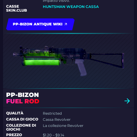
impatto visivo.
CASSE
HUNTSMAN WEAPON CASSA
SKIN.CLUB
PP-BIZON ANTIQUE WIKI
PP-BIZON
FUEL ROD
QUALITÀ
Restricted
CASSA DI GIOCO
Cassa Revolver
COLLEZIONE DI
La collezione Revolver
GIOCHI
PREZZO
$1.20 – $9.14