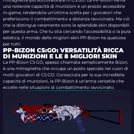
mitragliette più sottovalutate in CS:GO. La PP-Bizon vanta
una notevole capacità di munizioni e un prezzo accessibile
in-game, rendendola un’ottima scelta per i giocatori che
preferiscono il combattimento a distanza ravvicinata. Ma ciò
che la distingue veramente sono le splendide skin disponibili
per questa arma. Che tu stia cercando l’accessibilità o la pura
estetica, il mondo delle migliori skin PP-Bizon ha qualcosa
per tutti.
PP-BIZON CS:GO: VERSATILITÀ RICCA
DI MUNIZIONI E LE 8 MIGLIORI SKIN
La PP-Bizon CS:GO, spesso chiamata semplicemente Bizon,
è una mitraglietta che occupa un posto speciale nei cuori di
molti giocatori di CS:GO. Conosciuta per la sua incredibile
capacità di munizioni, la PP-Bizon è un’arma versatile che
eccelle nelle situazioni di combattimento ravvicinato.