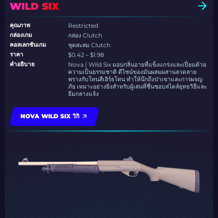
WILD SIX
คุณภาพ
Restricted
กล่องเกม
กล่อง Clutch
คอลเลกชันเกม
ชุดสะสม Clutch
ราคา
$0.42 – $1.98
คำอธิบาย
Nova | Wild Six มอบกลิ่นอายที่แข็งแกร่งและเปี่ยมด้วย
ความเป็นธรรมชาติ ดีไซน์ของมันผสมผสานลวดลาย
พรางกับโทนสีเอิร์ธโทน ทำให้นึกถึงป่าเขาและการผจญ
ภัย เหมาะอย่างยิ่งสำหรับผู้เล่นที่ชื่นชอบสไตล์ยุทธวิธีและ
ธีมกลางแจ้ง
NOVA WILD SIX วิกิ