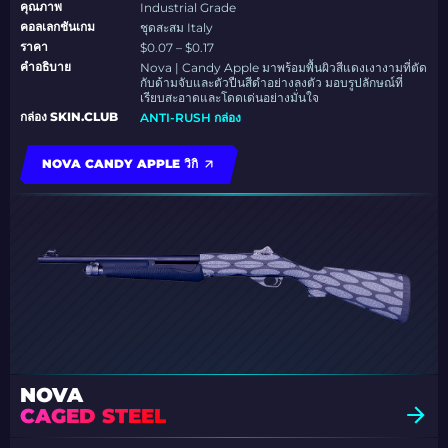
คุณภาพ
Industrial Grade
คอลเลกชันเกม
ชุดสะสม Italy
ราคา
$0.07 – $0.17
คำอธิบาย
Nova | Candy Apple มาพร้อมพื้นผิวสีแดงเงางามที่ตัด
กับด้ามจับและตัวปืนสีดำอย่างลงตัว มอบรูปลักษณ์ที่
เรียบสะอาดและโดดเด่นอย่างมั่นใจ
กล่อง SKIN.CLUB
ANTI-RUSH กล่อง
NOVA CANDY APPLE วิกิ
NOVA
CAGED STEEL