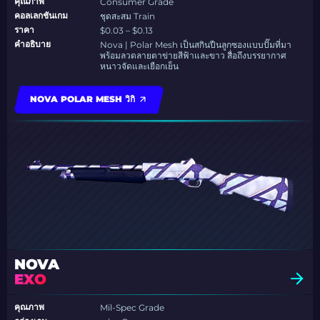
คุณภาพ
Consumer Grade
คอลเลกชันเกม
ชุดสะสม Train
ราคา
$0.03 – $0.13
คำอธิบาย
Nova | Polar Mesh เป็นสกินปืนลูกซองแบบปั๊มที่มา
พร้อมลวดลายตาข่ายสีฟ้าและขาว สื่อถึงบรรยากาศ
หนาวจัดและเยือกเย็น
NOVA POLAR MESH วิกิ
NOVA
EXO
คุณภาพ
Mil-Spec Grade